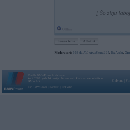
[ Šo ziņu labo
Offline
Jauna tēma
Atbildēt
Moderatori:
968-jk
,
AV
,
AiwaShuraLLP
,
BigArchi
,
Gir
Vortāls BMWPower.lv darbojas
kopš 2002. gada 14. maija. Tas nav auto klubs un nav saistīts ar
Galvena
|
Fo
BMW AG.
Par BMWPower
|
Kontakti
|
Reklāma