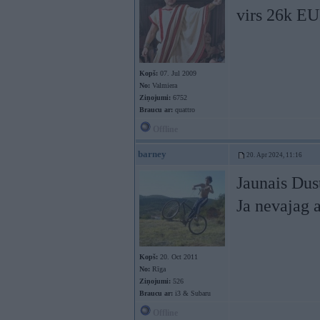
virs 26k EU
Kopš:
07. Jul 2009
No:
Valmiera
Ziņojumi:
6752
Braucu ar:
quattro
Offline
barney
20. Apr 2024, 11:16
Jaunais Dus
Ja nevajag 
Kopš:
20. Oct 2011
No:
Rīga
Ziņojumi:
526
Braucu ar:
i3 & Subaru
Offline