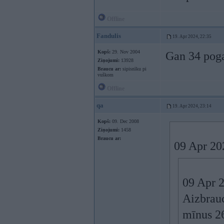
Offline
Fandulis
19. Apr 2024, 22:35
Kopš:
29. Nov 2004
Gan 34 pogas
Ziņojumi:
13928
Braucu ar:
sipisnīku pi
vuškom
Offline
qa
19. Apr 2024, 23:14
Kopš:
09. Dec 2008
Ziņojumi:
1458
Braucu ar:
09 Apr 20
09 Apr 
Aizbrauc
mīnus 2