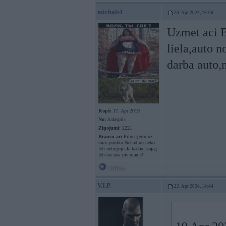
michals1
20. Apr 2024, 16:06
Uzmet aci 
liela,auto n
darba auto,
Kopš:
17. Apr 2019
No:
Salaspils
Ziņojumi:
2221
Braucu ar:
Pilnu ķerru uz
taras punktu.Nekad un neko
lēti netirgoju.Ja kādam vajag
lēti-tas nav pie manis!
Offline
V.I.P.
22. Apr 2024, 14:44