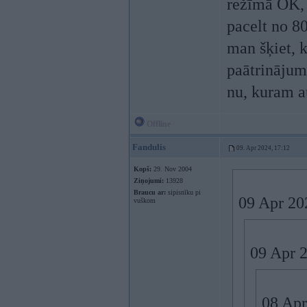
režīmā OK, 
pacelt no 80
man šķiet, k
paātrinājum
nu, kuram a
Offline
Fandulis
09. Apr 2024, 17:12
Kopš:
29. Nov 2004
Ziņojumi:
13928
Braucu ar:
sipisnīku pi
09 Apr 20
vuškom
09 Apr 
08 Apr