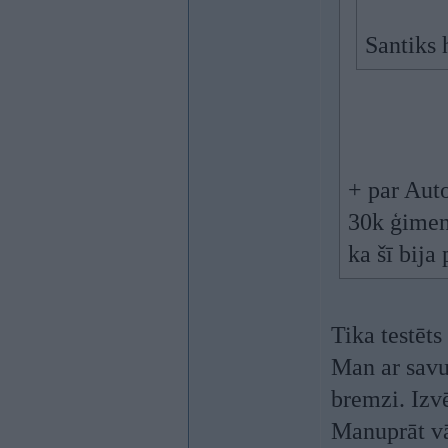
Santiks 
+ par Auto
30k ģimen
ka šī bija
Tika testēts
Man ar savu 
bremzi. Izvē
Manuprāt vāc