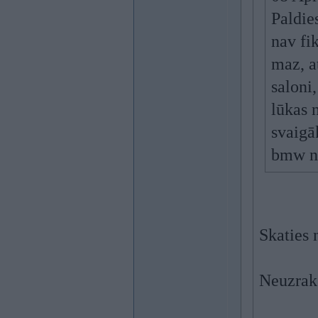
Paldie
nav fik
maz, a
saloni
lūkas 
svaigā
bmw 
Skaties 
Neuzrakst