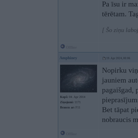
Pa īsu ir ma
tērētam. Tag
[ Šo ziņu labo
Offline
Amphiney
19. Apr 2024, 00:06
Nopirku viņi
jauniem auto
pagaišgad, 
Kopš:
04. Apr 2014
pieprasījums
Ziņojumi:
1171
Braucu ar:
F11
Bet tāpat pi
nobraucis m
Offline