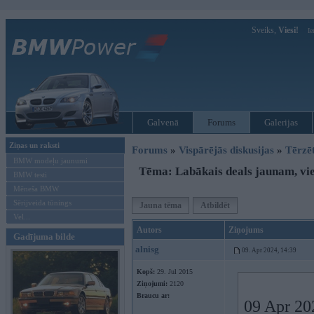
Sveiks,
Viesi!
Ie
Galvenā
Forums
Galerijas
Ziņas un raksti
Forums
»
Vispārējās diskusijas
»
Tērzē
BMW modeļu jaunumi
Tēma: Labākais deals jaunam, v
BMW testi
Mēneša BMW
Sērijveida tūnings
Jauna tēma
Atbildēt
Vel...
Autors
Ziņojums
Gadījuma bilde
alnisg
09. Apr 2024, 14:39
Kopš:
29. Jul 2015
Ziņojumi:
2120
Braucu ar:
09 Apr 20