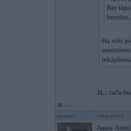
Bet tāpa
benzīns,
Ha vińi pi
senioriem.
iekápšanu
Jā... taču b
Offline
cipargalva
20. Apr 2024, 10:48
Jauna Ambit