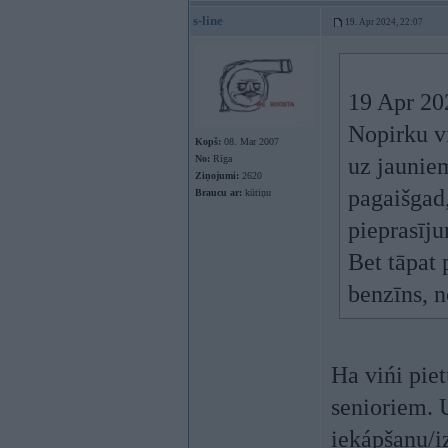
s-line
19. Apr 2024, 22:07
19 Apr 20
Nopirku vi
Kopš:
08. Mar 2007
No:
Rīga
uz jauniem
Ziņojumi:
2620
pagaišgad,
Braucu ar:
kūtiņu
pieprasīju
Bet tāpat 
benzīns, 
Ha vińi piet
senioriem. 
iekápšanu/i