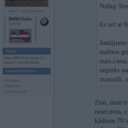
Nahuj Tev
BMW 7. sērija E38 facelift
Es arī ar 
Jautājums 
melnos gri
Online
Pašreiz BMWPower skatās 122
max.cieta.
viesi un 0 reģistrēti lietotāji.
nepirks au
Ienākt BMWPower
manuāli, u
• Pieslēgties
• Reģistrēties
• Aizmirsi paroli?
Zini, man i
neatceros, 
kādiem 70 v