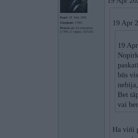
19 Apr 20
Kopš:
18. May 2005
19 Apr 
Ziņojumi:
17405
Braucu ar:
AA numuriem
[///M4, G wagon, GSX-R]
19 Apr
Nopirku
paskat
būs vi
nebija
Bet tāp
vai be
Ha vińi 