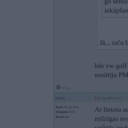
go senio
iekápšan
Jā... taču
būs vw golf
nosūtīju PM
Offline
alnisg
22. Apr 2024, 17:30
Kopš:
29. Jul 2015
Ar lietota a
Ziņojumi:
2120
milzīgas ies
Braucu ar:
veiktās izv