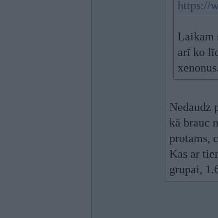
https://
Laikam s
arī ko l
xenonus.
Nedaudz po
kā brauc m
protams, c
Kas ar tie
grupai, 1.