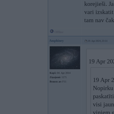
korejieši. J
vari izskat
tam nav čak
Offline
Amphiney
19. Apr 2024, 23:51
19 Apr 20
Kopš:
04. Apr 2014
Ziņojumi:
1171
19 Apr 
Braucu ar:
F11
Nopirku 
paskatīt
visi jau
viņiem g