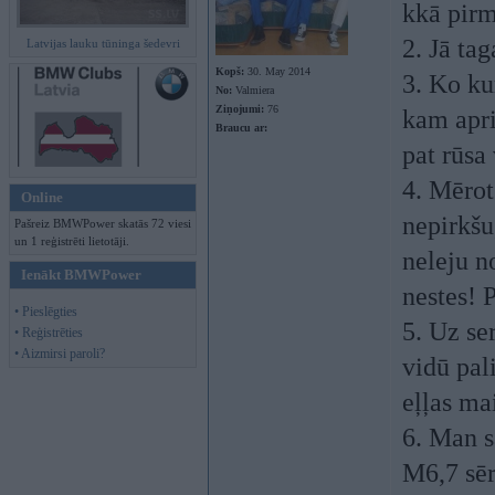
kkā pirm
2. Jā tag
Latvijas lauku tūninga šedevri
Kopš:
30. May 2014
3. Ko ku
No:
Valmiera
Ziņojumi:
76
kam apr
Braucu ar:
pat rūsa
4. Mērot
Online
nepirkšu
Pašreiz BMWPower skatās 72 viesi
un 1 reģistrēti lietotāji.
neleju n
Ienākt BMWPower
nestes! 
• Pieslēgties
5. Uz se
• Reģistrēties
• Aizmirsi paroli?
vidū pal
eļļas ma
6. Man s
M6,7 sēr