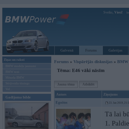
Sveiks,
Viesi!
Ie
Galvenā
Forums
Galerijas
Ziņas un raksti
Forums
»
Vispārējās diskusijas
»
BMW t
BMW modeļu jaunumi
Tēma: E46 vāki nāsīm
BMW testi
Mēneša BMW
Sērijveida tūnings
Jauna tēma
Atbildēt
Vel...
Autors
Ziņojums
Gadījuma bilde
Egoitss
23. Jan 2019, 21:
Tā lai b
1. Paldi