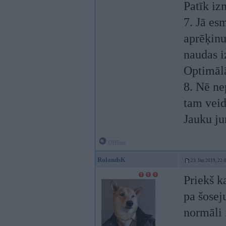
Patīk iz
7. Jā esm
aprēķinu
naudas i
Optimāl
8. Nē ne
tam veid
Jauku ju
Offline
RolandsK
23. Jan 2019, 22:
Priekš k
pa šosej
normāli 