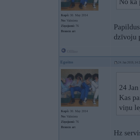
No kā 
Kopš:
30. May 2014
No:
Valmiera
Papildus
Ziņojumi:
76
Braucu ar:
dzīvoju 
Offline
Egoitss
24. Jan 2019, 14:
24 Jan
Kas par
viņu l
Kopš:
30. May 2014
No:
Valmiera
Ziņojumi:
76
Braucu ar:
Hz servis