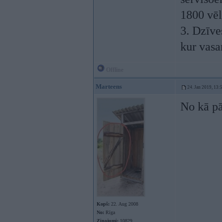
1800 vēl
3. Dzīve
kur vasa
Offline
Marteens
24. Jan 2019, 13:
No kā pā
Kopš:
22. Aug 2008
No:
Rīga
Ziņojumi:
10829