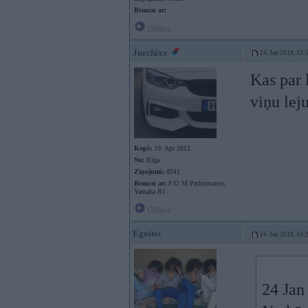
Braucu ar:
Offline
Jurchixx
24. Jan 2019, 13:
Kas par l
viņu lej
Kopš:
19. Apr 2012
No:
Rīga
Ziņojumi:
8341
Braucu ar:
F32 M Performance,
Yamaha R1
Offline
Egoitss
24. Jan 2019, 14:
24 Jan