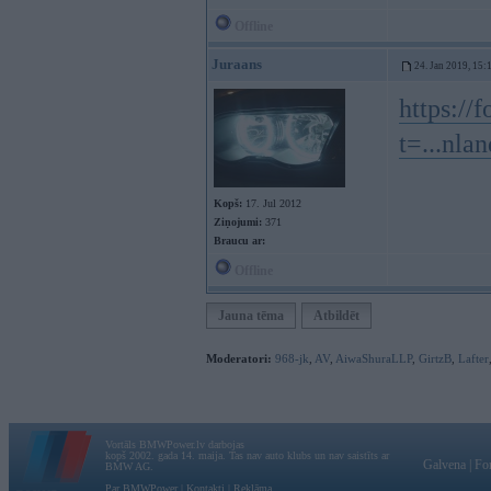
Offline
Juraans
24. Jan 2019, 15:
https://
t=...nl
Kopš:
17. Jul 2012
Ziņojumi:
371
Braucu ar:
Offline
Jauna tēma
Atbildēt
Moderatori:
968-jk
,
AV
,
AiwaShuraLLP
,
GirtzB
,
Lafter
Vortāls BMWPower.lv darbojas
kopš 2002. gada 14. maija. Tas nav auto klubs un nav saistīts ar
Galvena
|
Fo
BMW AG.
Par BMWPower
|
Kontakti
|
Reklāma