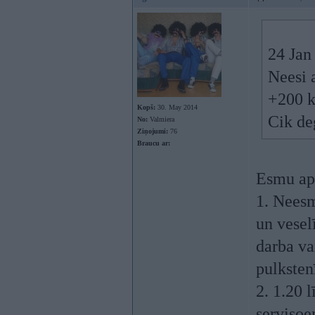
24 Jan
Neesi 
+200 k
Kopš:
30. May 2014
Cik de
No:
Valmiera
Ziņojumi:
76
Braucu ar:
Esmu aps
1. Neesm
un vesel
darba va
pulksten
2. 1.20 
servisoe