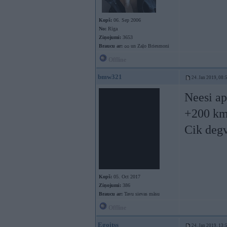
Kopš:
06. Sep 2006
No:
Rīga
Ziņojumi:
3653
Braucu ar:
ᴑᴑ un Zaļo Briesmoni
Offline
bmw321
24. Jan 2019, 08:
Neesi ap
+200 km 
Cik degv
Kopš:
05. Oct 2017
Ziņojumi:
386
Braucu ar:
Tavu sievas māsu
Offline
Egoitss
24. Jan 2019, 13: