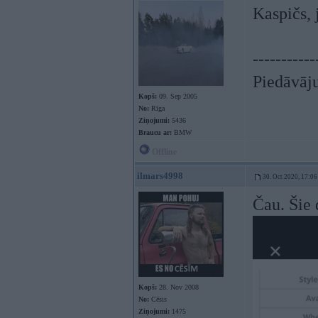
Kaspičs, 
-----------
Piedāvāju 
Kopš:
09. Sep 2005
No:
Rīga
Ziņojumi:
5436
Braucu ar:
BMW
Offline
ilmars4998
30. Oct 2020, 17:06
Čau. Šie 
Kopš:
28. Nov 2008
No:
Cēsis
Ziņojumi:
1475