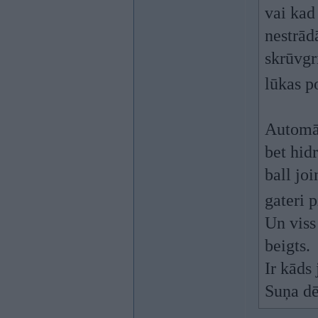
vai kad
nestrād
skrūvgr
lūkas 
Automāt
bet hid
ball joi
gateri 
Un viss
beigts.
Ir kāds 
Suņa dē