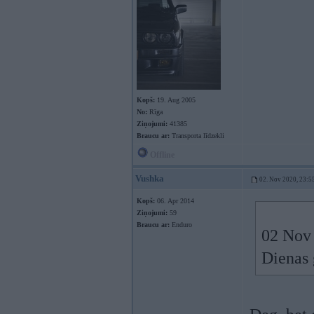
Kopš:
19. Aug 2005
No:
Rīga
Ziņojumi:
41385
Braucu ar:
Transporta līdzekli
Offline
Vushka
02. Nov 2020, 23:5
Kopš:
06. Apr 2014
Ziņojumi:
59
Braucu ar:
Enduro
02 Nov
Dienas 