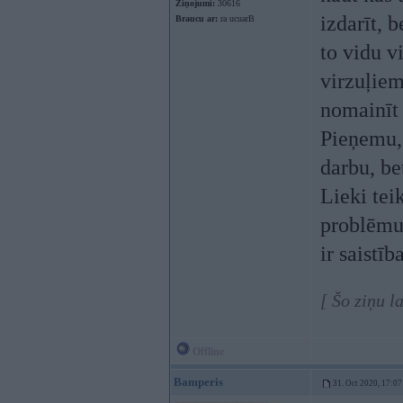
Ziņojumi:
30616
izdarīt, 
Braucu ar:
ra ucuarB
to vidu v
virzuļiem
nomainīt 
Pieņemu, 
darbu, be
Lieki tei
problēmu 
ir saistīb
[ Šo ziņu l
Offline
Bamperis
31. Oct 2020, 17:07