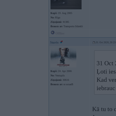
Kopš:
19. Aug 2005
No:
Rīga
Ziņojumi:
41385
Braucu ar:
Transporta līdzekli
Offline
Staris
31. Oct 2020, 20:23
31 Oct 
Ļoti ie
Kopš:
24. Apr 2006
No:
Ventspils
Kad ver 
Ziņojumi:
30616
Braucu ar:
ra ucuarB
iebrau
Kā tu to