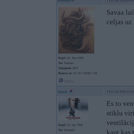
Bamperis
31. Oct 2020, 08:33
Savaa lai
celjas uz
Kopš:
04. Mar 2004
No:
Tukums
Ziņojumi:
4837
Braucu ar:
14` f11 530Xd ///M
Offline
Staris
31. Oct 2020, 13:24
Es to ven
stiklu vi
ventilāci
Kopš:
24. Apr 2006
No:
Ventspils
kaut kas 