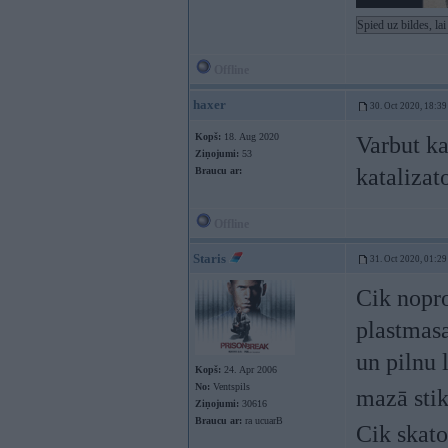
Spied uz bildes, la
Offline
haxer
30. Oct 2020, 18:39
Kopš:
18. Aug 2020
Varbut ka
Ziņojumi:
53
katalizat
Braucu ar:
Offline
Staris
31. Oct 2020, 01:29
Cik nopro
plastmas
un pilnu 
Kopš:
24. Apr 2006
No:
Ventspils
mazā stik
Ziņojumi:
30616
Braucu ar:
ra ucuarB
Cik skato