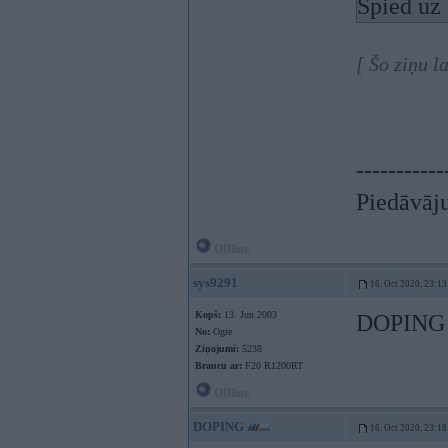
Spied uz 
[ Šo ziņu 
-----------
Piedāvāju 
Offline
sys9291
16. Oct 2020, 23:13
Kopš:
13. Jun 2003
DOPING -
No:
Ogre
Ziņojumi:
5238
Braucu ar:
F20 R1200RT
Offline
DOPING
16. Oct 2020, 23:18