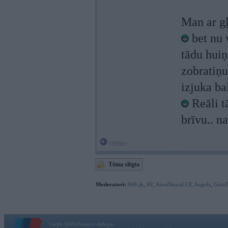
Man ar gļ
bet nu 
tādu huiņ
zobratiņu
izjuka bal
Reāli t
brīvu.. n
Offline
Tēma slēgta
Moderatori:
968-jk
,
AV
,
AiwaShuraLLP
,
Angelz
,
Girtz
Vortāls BMWPower.lv darbojas