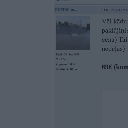
Offline
DOPING
16. Oct 2020, 22:38
Vēl kādu
paklājiņi
cena) Tai
nedēļas)
Kopš:
09. Sep 2005
No:
Rīga
Ziņojumi:
5436
69€ (kom
Braucu ar:
BMW