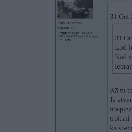
31 Oct 
Kopš:
14. Nov 2011
Ziņojumi:
637
Braucu ar:
BMW E61 535d /
31 Oc
BMW e36 325 Vanos / Opel Astra
G 2.0 OPC
Ļoti 
Kad ve
iebra
Kā tu t
Ja atver
nospiez
troksni 
ka viena