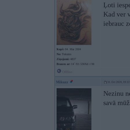
Ļoti iesp
Kad ver v
iebrauc 
Kopš:
04. Mar 2004
No:
Tukums
Ziņojumi:
4837
Braucu ar:
14` f11 530Xd ///M
Offline
Mikuzz
31. Oct 2020, 19:22
Nezinu n
savā mū