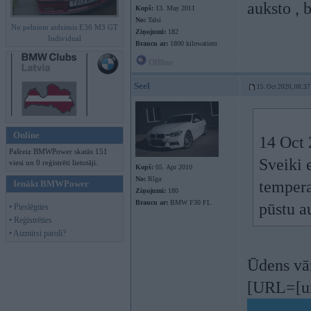
auksto , 
Kopš:
13. May 2011
No:
Talsi
No pelniem atdzimis E36 M3 GT
Ziņojumi:
182
Individual
Braucu ar:
1800 kilowatiem
Offline
Seel
15. Oct 2020, 08:37
Online
14 Oct 
Pašreiz BMWPower skatās 151
Sveiki 
viesi un 0 reģistrēti lietotāji.
Kopš:
05. Apr 2010
No:
Rīga
tempera
Ienākt BMWPower
Ziņojumi:
180
Braucu ar:
BMW F30 FL
pūstu a
• Pieslēgties
• Reģistrēties
• Aizmirsi paroli?
Ūdens vār
[URL=[ur