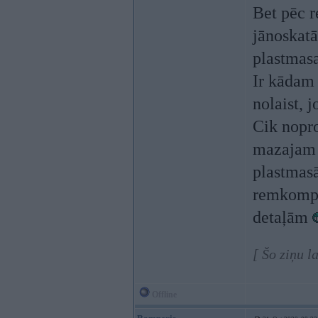
Bet pēc r
jānoskatā
plastmasa
Ir kādam 
nolaist, 
Cik nopro
mazajam s
plastmas
remkomple
detaļām
[ Šo ziņu l
Offline