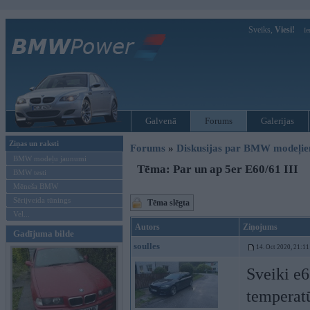
Sveiks,
Viesi!
Ie
Galvenā
Forums
Galerijas
Ziņas un raksti
Forums
»
Diskusijas par BMW modeļi
BMW modeļu jaunumi
Tēma: Par un ap 5er E60/61 III
BMW testi
Mēneša BMW
Sērijveida tūnings
Tēma slēgta
Vel...
Autors
Ziņojums
Gadījuma bilde
soulles
14. Oct 2020, 21:11
Sveiki e6
temperatū