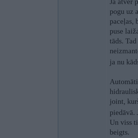
Ja atver 
pogu uz a
paceļas, 
puse laiž
tāds. Tad
neizmant
ja nu kād
Automāti
hidraulis
joint, kur
piedāvā. 
Un viss t
beigts.