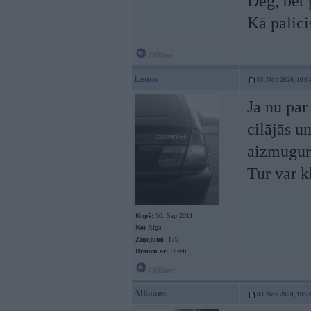
Deg, bet 
Kā palicis
Offline
Leons
03. Nov 2020, 10:0
Ja nu par
cilājās un
aizmugurē
Tur var k
Kopš:
30. Sep 2011
No:
Rīga
Ziņojumi:
179
Braucu ar:
Dīzeli
Offline
Alkaans
03. Nov 2020, 10:2