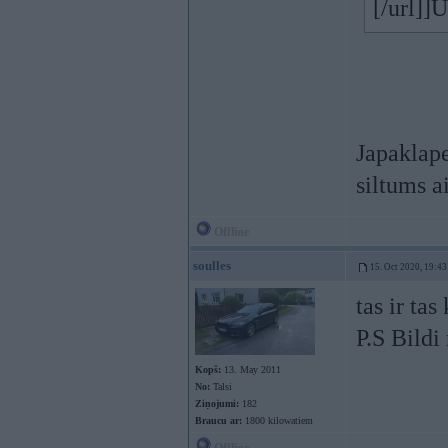
[/url]]
Japaklape
siltums a
Offline
soulles
15. Oct 2020, 19:43
tas ir tas
P.S Bildi
Kopš:
13. May 2011
No:
Talsi
Ziņojumi:
182
Braucu ar:
1800 kilowatiem