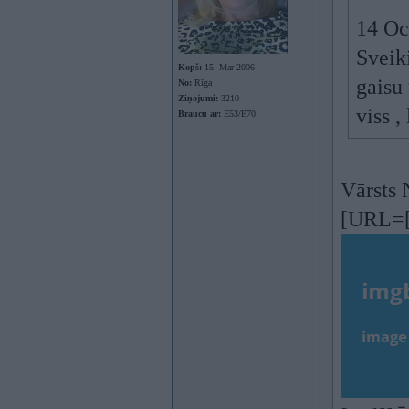
14 Oc
Sveik
Kopš:
15. Mar 2006
gaisu
No:
Rīga
Ziņojumi:
3210
viss ,
Braucu ar:
E53/E70
Vārsts 
[URL=[