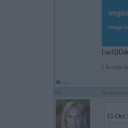
[/url]]Ūd
[ Šo ziņu l
Offline
LG
15. Oct 2020, 08:40
15 Oct 