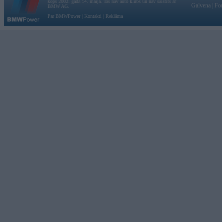
kopš 2002. gada 14. maija. Tas nav auto klubs un nav saistīts ar
Galvena
|
Fo
BMW AG.
Par BMWPower
|
Kontakti
|
Reklāma