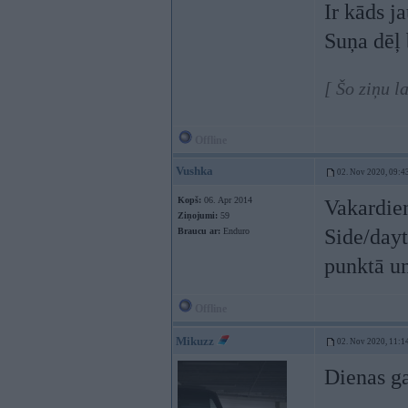
Ir kāds ja
Suņa dēļ 
[ Šo ziņu l
Offline
Vushka
02. Nov 2020, 09:4
Kopš:
06. Apr 2014
Vakardie
Ziņojumi:
59
Side/dayt
Braucu ar:
Enduro
punktā un
Offline
Mikuzz
02. Nov 2020, 11:1
Dienas ga