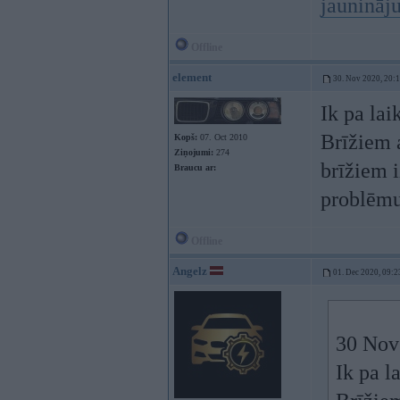
jaunināj
Offline
element
30. Nov 2020, 20:
Ik pa la
Brīžiem a
Kopš:
07. Oct 2010
Ziņojumi:
274
brīžiem 
Braucu ar:
problēm
Offline
Angelz
01. Dec 2020, 09:2
30 Nov
Ik pa l