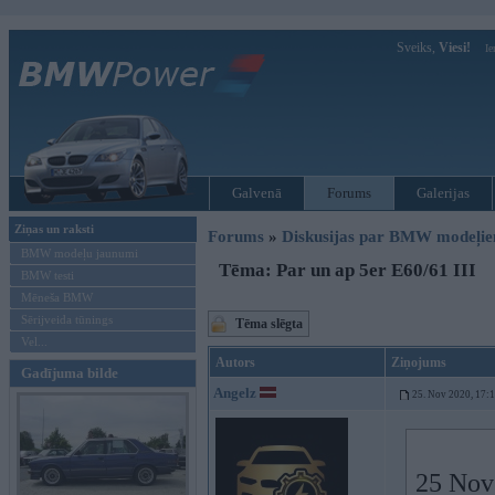
Sveiks,
Viesi!
Ie
Galvenā
Forums
Galerijas
Ziņas un raksti
Forums
»
Diskusijas par BMW modeļi
BMW modeļu jaunumi
Tēma: Par un ap 5er E60/61 III
BMW testi
Mēneša BMW
Sērijveida tūnings
Tēma slēgta
Vel...
Autors
Ziņojums
Gadījuma bilde
Angelz
25. Nov 2020, 17:
25 Nov