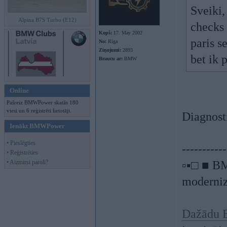
Sveiki,
Alpina B7S Turbo (E12)
checks 
Kopš:
17. May 2002
paris s
No:
Rīga
Ziņojumi:
2893
bet ik 
Braucu ar:
BMW
Online
Pašreiz BMWPower skatās 180
viesi un 6 reģistrēti lietotāji.
Diagnos
Ienākt BMWPower
• Pieslēgties
-----------
• Reģistrēties
• Aizmirsi paroli?
▫▪□ ■ BM
moderniz
Dažādu B