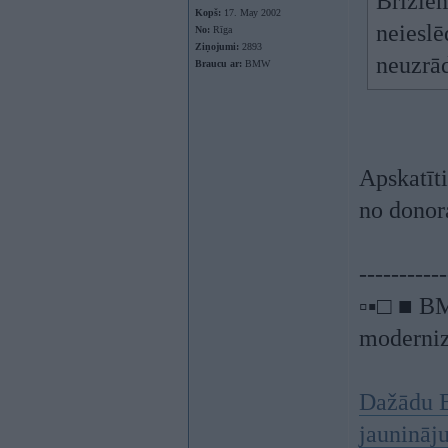
Brīžiem
Kopš:
17. May 2002
neieslē
No:
Rīga
Ziņojumi:
2893
neuzrā
Braucu ar:
BMW
Apskatīti
no donora
-----------
▫▪□ ■ BM
moderniz
Dažādu B
jaunināj