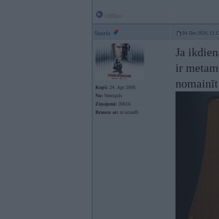
Offline
Staris
04. Dec 2020, 12:1
Ja ikdien
ir metama
nomainīt 
Kopš:
24. Apr 2006
No:
Ventspils
Ziņojumi:
30616
Braucu ar:
ra ucuarB