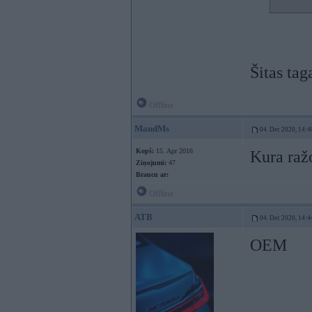
Šitas ta
Offline
MandMs
04. Dec 2020, 14:4
Kopš:
15. Apr 2016
Kura ražo
Ziņojumi:
47
Braucu ar:
Offline
ATB
04. Dec 2020, 14:4
OEM