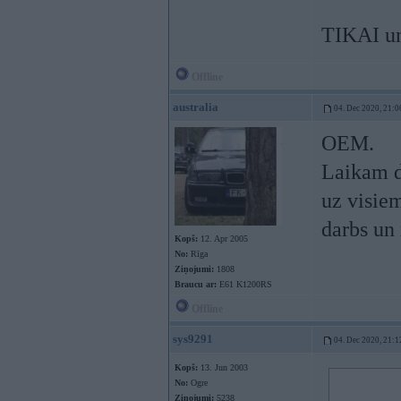
TIKAI u
Offline
australia
04. Dec 2020, 21:0
OEM.
Laikam d
uz visiem
darbs un 
Kopš:
12. Apr 2005
No:
Rīga
Ziņojumi:
1808
Braucu ar:
E61 K1200RS
Offline
sys9291
04. Dec 2020, 21:1
Kopš:
13. Jun 2003
No:
Ogre
Ziņojumi:
5238