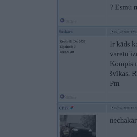
? Esmu m
Offline
Soskars
05. Dec 2020, 12:3
Kopš:
05. Dec 2020
Ir kāds k
Ziņojumi:
3
varētu i
Braucu ar:
Kompis ne
švīkas. R
Pm
Offline
CP17
05. Dec 2020, 12:3
nechakare