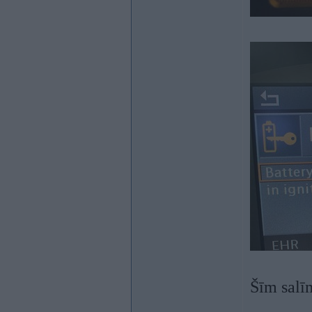
Šīm salī