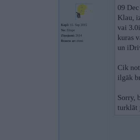
09 Dec
Klau, i
Kopš:
15. Sep 2015
vai 3.0
No:
Zilupe
kuras v
Ziņojumi:
2614
Braucu ar:
riteni
un iDr
Cik not
ilgāk b
Sorry, 
turklāt