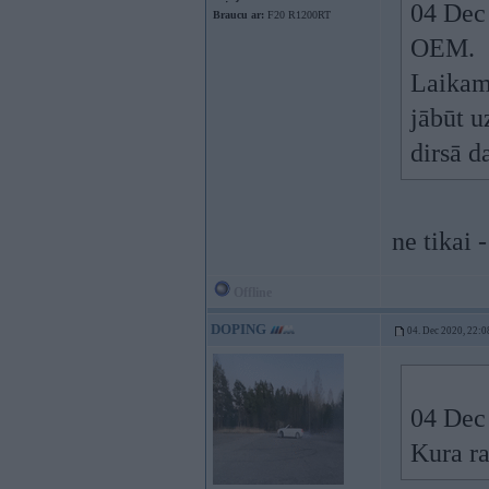
04 Dec
Braucu ar:
F20 R1200RT
OEM.
Laikam
jābūt u
dirsā d
ne tikai 
Offline
DOPING
04. Dec 2020, 22:0
04 Dec
Kura ra