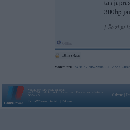
tas jāpra
300hp jau
[ Šo ziņu 
Offline
Tēma slēgta
Moderatori:
968-jk
,
AV
,
AiwaShuraLLP
,
Angelz
,
Girtz
Vortāls BMWPower.lv darbojas
kopš 2002. gada 14. maija. Tas nav auto klubs un nav saistīts ar
Galvena
|
Fo
BMW AG.
Par BMWPower
|
Kontakti
|
Reklāma