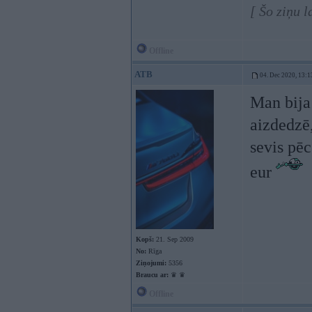
[ Šo ziņu 
Offline
ATB
04. Dec 2020, 13:1
Man bija 
aizdedzē,
sevis pēc
eur
Kopš:
21. Sep 2009
No:
Rīga
Ziņojumi:
5356
Braucu ar:
♛ ♛
Offline