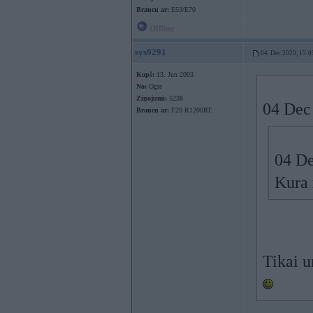
Braucu ar:
E53/E70
Offline
sys9291
04. Dec 2020, 15:0
Kopš:
13. Jun 2003
No:
Ogre
Ziņojumi:
5238
04 Dec
Braucu ar:
F20 R1200RT
04 De
Kura 
Tikai u