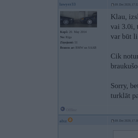
lawyer33
09. Dec 2020, 17:3
Klau, izs
vai 3.0i,
Kopš:
20. May 2014
var būt l
No:
Rīga
Ziņojumi:
51
Braucu ar:
BMW un SAAB
Cik notur
braukušo
Sorry, be
turklāt p
Offline
alxz
09. Dec 2020, 17:3