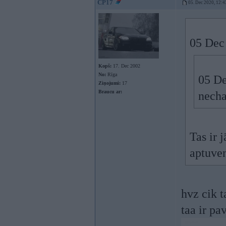
CP17
05. Dec 2020, 12:4
05 Dec
Kopš:
17. Dec 2002
No:
Rīga
05 De
Ziņojumi:
17
Braucu ar:
necha
Tas ir 
aptuve
hvz cik t
taa ir p