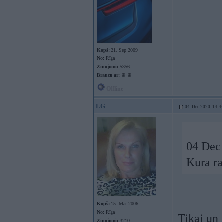
Kopš:
21. Sep 2009
No:
Rīga
Ziņojumi:
5356
Braucu ar:
♛ ♛
Offline
LG
04. Dec 2020, 14:4
04 Dec
Kura ra
Kopš:
15. Mar 2006
No:
Rīga
Tikai un
Ziņojumi:
3210