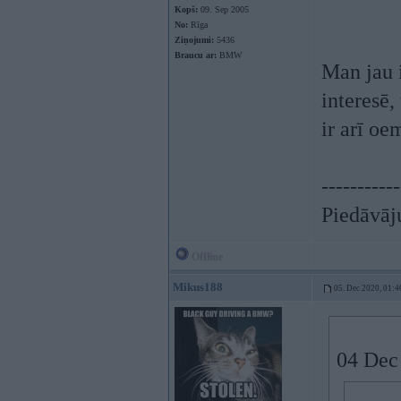
Kopš:
09. Sep 2005
No:
Rīga
Ziņojumi:
5436
Braucu ar:
BMW
Man jau 
interesē,
ir arī oe
-----------
Piedāvāju
Offline
Mikus188
05. Dec 2020, 01:4
04 Dec