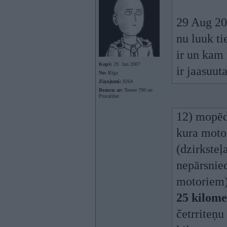
29 Aug 20
nu luuk ti
ir un kam 
Kopš:
29. Jun 2007
ir jaasuut
No:
Rīga
Ziņojumi:
9264
Braucu ar:
Tenere 700 un
Procaliber
12) mopēds
kura moto
(dzirkste
nepārsnie
motoriem)
25 kilome
četrriteņu