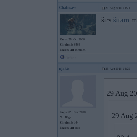
Chainsaw
29. Aug 2018, 14:24
šīrs
šitam
mo
Kopš:
28. Oct 2006
Ziņojumi:
6569
Braucu ar:
trimmeri
Offline
njakts
29. Aug 2018, 14:25
29 Aug 20
Kopš:
01. Nov 2010
29 Aug 
No:
Rīga
Ziņojumi:
164
Braucu ar:
auto