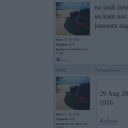
nu luuk ties
un kam nav 
jaasuuta aug
Kopš:
22. Oct 2015
Ziņojumi:
2642
Braucu ar:
F06 640d Gran
Coupe
Offline
FR888
29. Aug 2018, 14:12
29 Aug 20
1916
Kopš:
22. Oct 2015
Raksts
Ziņojumi:
2642
Braucu ar:
F06 640d Gran
Coupe