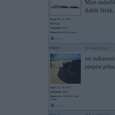
Man sadarbī
dabūt lētāk
Kopš:
02. Jul 2005
No:
Rīga
Ziņojumi:
4919
Braucu ar:
mīkstu jumtu
Offline
FR888
29. Aug 2018, 14:03
nu nakamais 
piepist piln
Kopš:
22. Oct 2015
Ziņojumi:
2642
Braucu ar:
F06 640d Gran
Coupe
Offline
DeeCee