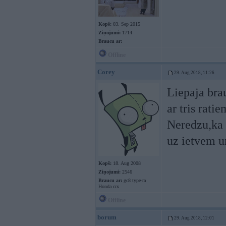
Kopš:
03. Sep 2015
Ziņojumi:
1714
Braucu ar:
Offline
Corey
29. Aug 2018, 11:26
Liepaja bra
ar tris ratie
Neredzu,ka s
uz ietvem u
Kopš:
18. Aug 2008
Ziņojumi:
2546
Braucu ar:
gc8 type-ra
Honda crx
Offline
borum
29. Aug 2018, 12:01