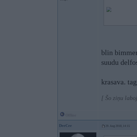
blin bimmer,
suudu delf
krasava. ta
[ Šo ziņu lab
Offline
DeeCee
29. Aug 2018, 14:15