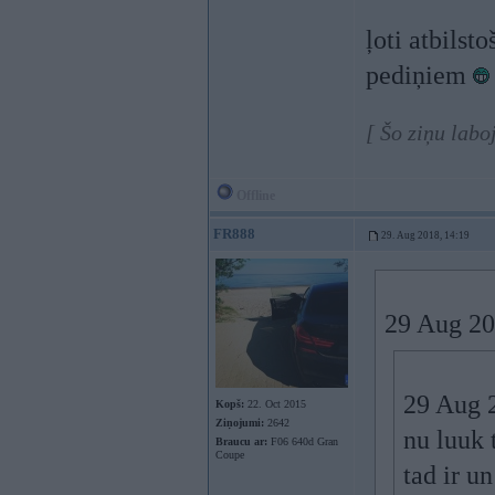
ļoti atbilst
pediņiem
[ Šo ziņu lab
Offline
FR888
29. Aug 2018, 14:19
29 Aug 20
29 Aug 
Kopš:
22. Oct 2015
Ziņojumi:
2642
nu luuk 
Braucu ar:
F06 640d Gran
Coupe
tad ir u