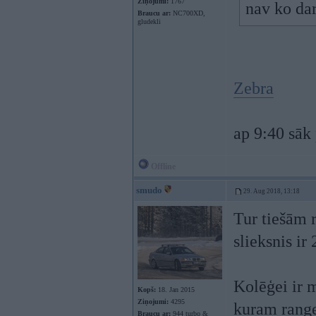
Ziņojumi:
1767
nav ko dar
Braucu ar:
NC700XD,
gludekli
Zebra
ap 9:40 sāk 
Offline
smudo
29. Aug 2018, 13:18
Tur tiešām r
slieksnis ir
Kolēģei ir m
Kopš:
18. Jan 2015
Ziņojumi:
4295
kuram range
Braucu ar:
944 turbo &