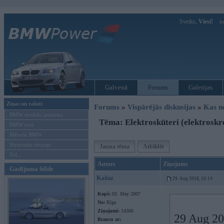
Sveiks,
Viesi!
Ie
Galvenā
Forums
Galerijas
Ziņas un raksti
Forums
»
Vispārējās diskusijas
»
Kas no
BMW modeļu jaunumi
Tēma: Elektroskūteri (elektroskre
BMW testi
Mēneša BMW
Sērijveida tūnings
Jauna tēma
Atbildēt
Vel...
Autors
Ziņojums
Gadījuma bilde
Kalnz
29. Aug 2018, 10:14
Kopš:
03. May 2007
No:
Rīga
Ziņojumi:
14366
29 Aug 20
Braucu ar: