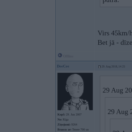
Virs 45km/h
Bet jā - dīz
Offline
DeeCee
29. Aug 2018, 14:25
29 Aug 20
29 Aug 
Kopš:
29. Jun 2007
No:
Rīga
Ziņojumi:
9264
Braucu ar:
Tenere 700 un