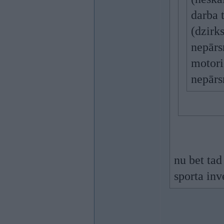
darba 
(dzirk
nepārs
motori
nepārs
nu bet ta
sporta inve