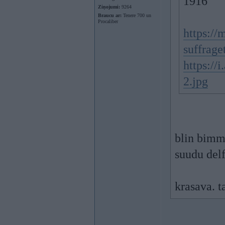
1916
Ziņojumi:
9264
Braucu ar:
Tenere 700 un
Procaliber
https:/
suffrag
https:/
2.jpg
blin bimme
suudu del
krasava. 