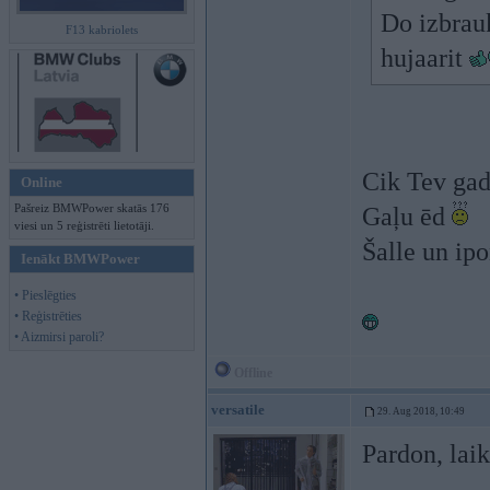
Do izbrau
F13 kabriolets
hujaarit
Cik Tev ga
Online
Pašreiz BMWPower skatās 176
Gaļu ēd
viesi un 5 reģistrēti lietotāji.
Šalle un ipo
Ienākt BMWPower
• Pieslēgties
• Reģistrēties
• Aizmirsi paroli?
Offline
versatile
29. Aug 2018, 10:49
Pardon, laik