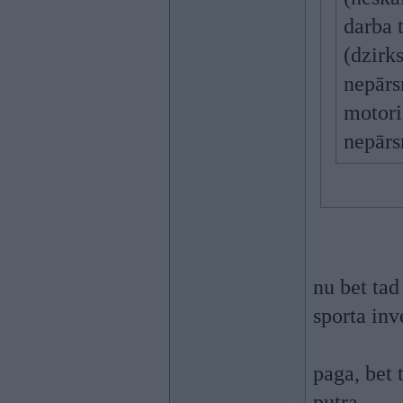
darba 
(dzirk
nepārs
motori
nepārs
nu bet ta
sporta inve
paga, bet 
putra.