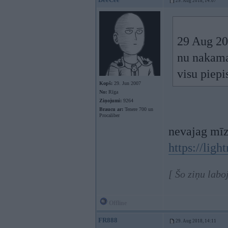
29. Aug 2018, 14:07
29 Aug 20
nu nakamai
visu piepi
Kopš:
29. Jun 2007
No:
Rīga
Ziņojumi:
9264
Braucu ar:
Tenere 700 un
Procaliber
nevajag mīzt
https://lig
[ Šo ziņu lab
Offline
FR888
29. Aug 2018, 14:11