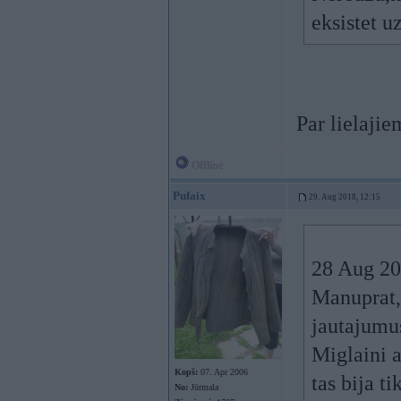
eksistet u
Par lielajie
Offline
Pufaix
29. Aug 2018, 12:15
28 Aug 20
Manuprat,
jautajumus
Miglaini a
Kopš:
07. Apr 2006
tas bija t
No:
Jūrmala