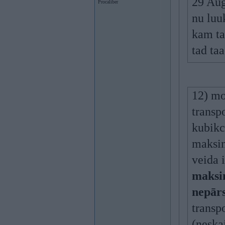
29 Aug
Procaliber
nu luuk
kam ta
tad taa
12) mo
transp
kubikc
maksim
veida 
maksim
nepārs
transp
(neska