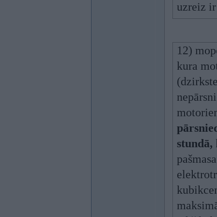
uzreiz i
12) mopē
kura mot
(dzirkst
nepārsni
motoriem
pārsnie
stundā,
pašmasa
elektrot
kubikcen
maksimāl