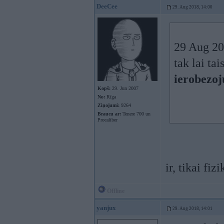
DeeCee
29. Aug 2018, 14:00
29 Aug 20
tak lai ta
ierobezoj
Kopš:
29. Jun 2007
No:
Rīga
Ziņojumi:
9264
Braucu ar:
Tenere 700 un
Procaliber
ir, tikai fiz
Offline
yanjux
29. Aug 2018, 14:01