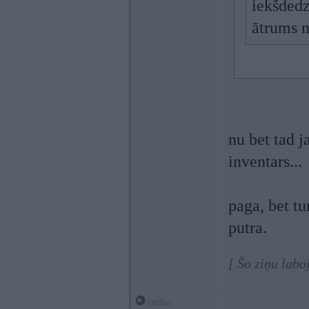
iekšdedz
ātrums n
nu bet tad 
inventars...
paga, bet tu
putra.
[ Šo ziņu lab
Offline