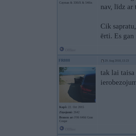
Cayman & 330iX & 540ix
nav, līdz ar
Cik sapratu,
ērti. Es gan
Offline
FR888
29. Aug 2018, 13:23
tak lai tais
ierobezojum
Kopš:
22. Oct 2015
Ziņojumi:
2642
Braucu ar:
F06 640d Gran
Coupe
Offline