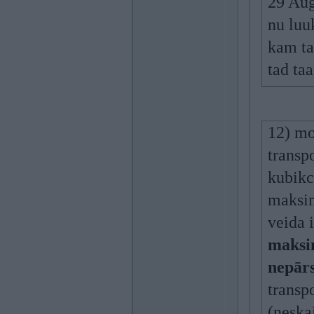
29 Aug
nu luuk
kam ta
tad taa
12) mo
transp
kubikc
maksim
veida 
maksim
nepārs
transp
(neska