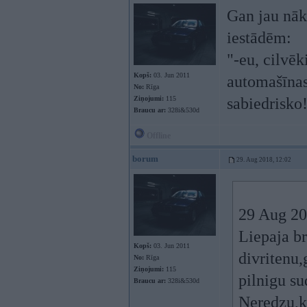
Gan jau nāk
iestādēm:
"-eu, cilvēk
Kopš:
03. Jun 2011
automašīnas
No:
Rīga
Ziņojumi:
115
sabiedrisko
Braucu ar:
328i&530d
Offline
borum
29. Aug 2018, 12:02
29 Aug 20
Liepaja br
Kopš:
03. Jun 2011
divritenu,g
No:
Rīga
Ziņojumi:
115
pilnigu su
Braucu ar:
328i&530d
Neredzu,ka