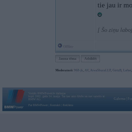
tie jau ir m
[ Šo ziņu lab
Offline
Jauna tēma
Atbildēt
Moderatori:
968-jk
,
AV
,
AiwaShuraLLP
,
GirtzB
,
Lafter
Vortāls BMWPower.lv darbojas
kopš 2002. gada 14. maija. Tas nav auto klubs un nav saistīts ar
Galvena
|
Fo
BMW AG.
Par BMWPower
|
Kontakti
|
Reklāma