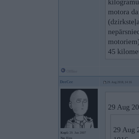
kilogramu
motora da
(dzirkste
nepārsnie
motoriem)
45 kilomet
Offline
DeeCee
29. Aug 2018, 14:16
29 Aug 20
29 Aug 
Kopš:
29. Jun 2007
No:
Rīga