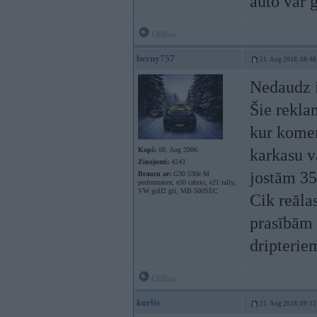
auto var 
Offline
berny757
21. Aug 2018, 08:48
Nedaudz i
Šie rekla
kur koment
Kopš:
08. Aug 2006
karkasu v
Ziņojumi:
4243
jostām 35
Braucu ar:
G30 530e M
performance, e30 cabrio, e21 rally,
VW golf2 gti, MB 500SEC
Cik reāla
prasībām a
dripterie
Offline
kurlis
21. Aug 2018, 09:13