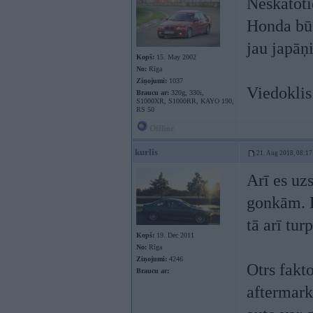
Neskatotie
Honda būs
jau japāņ
Kopš:
15. May 2002
No:
Rīga
Ziņojumi:
1037
Viedoklis
Braucu ar:
320g, 330i,
S1000XR, S1000RR, KAYO 190,
RS 50
Offline
kurlis
21. Aug 2018, 08:17
Arī es uzs
gonkām. B
tā arī tu
Kopš:
19. Dec 2011
No:
Rīga
Ziņojumi:
4246
Otrs fakt
Braucu ar:
aftermark