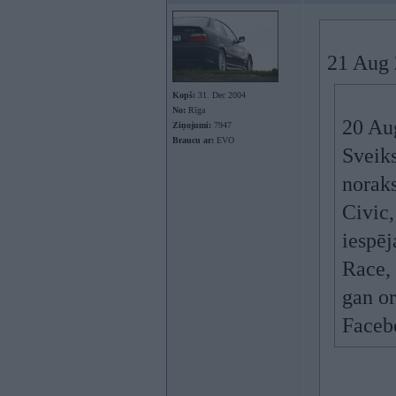
21 Aug 
Kopš:
31. Dec 2004
No:
Rīga
20 Au
Ziņojumi:
7947
Braucu ar:
EVO
Sveiks
norak
Civic,
iespēj
Race, 
gan or
Facebo