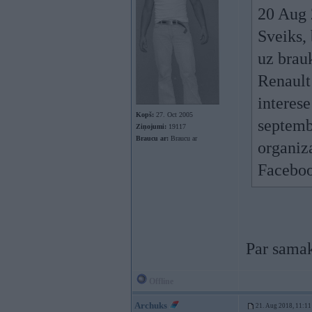
20 Aug 
Sveiks,
uz bra
Renault 
interes
Kopš:
27. Oct 2005
septemb
Ziņojumi:
19117
Braucu ar:
Braucu ar
organiz
Facebook
Par samak
Offline
Archuks
21. Aug 2018, 11:11