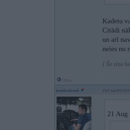
Kadetu v
Citādi nā
un arī na
neies nu 
[ Šo ziņu l
Offline
kamikadzemk
21. Aug 2018, 20:53
21 Aug 