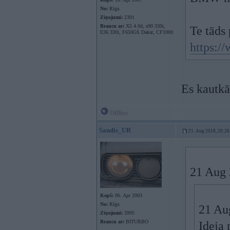
No:
Rīga
Ziņojumi:
2301
Braucu ar:
X5 4.0d, e90 330i,
Te tāds
E36 330i, F650GS Dakar, CF1000
https:
Es kautk
Offline
Sandis_UR
21. Aug 2018, 20:26
21 Aug 
Kopš:
06. Apr 2003
No:
Rīga
21 Au
Ziņojumi:
3995
Braucu ar:
BITURBO
Ideja 