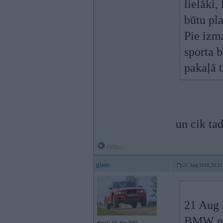
lielāki,
būtu pla
Pie izma
sporta b
pakaļā t
un cik ta
Offline
gintc
21. Aug 2018, 20:21
21 Aug 
BMW nav
Kopš:
10. Apr 2007