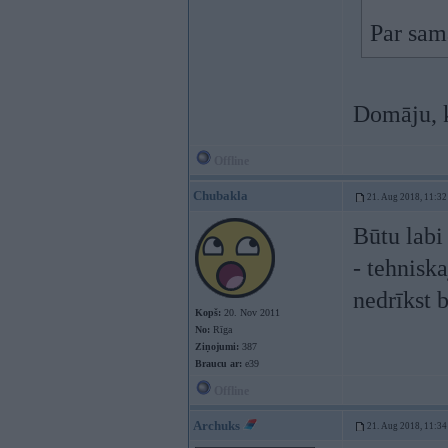
Par sam
Domāju, k
Offline
Chubakla
21. Aug 2018, 11:32
Būtu labi
- tehnisk
nedrīkst 
Kopš:
20. Nov 2011
No:
Rīga
Ziņojumi:
387
Braucu ar:
e39
Offline
Archuks
21. Aug 2018, 11:34