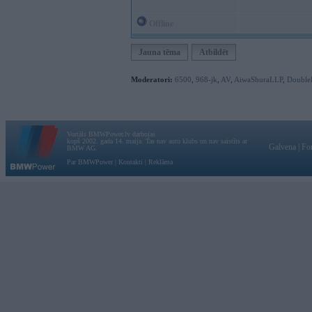
Offline
Jauna tēma
Atbildēt
Moderatori:
6500
,
968-jk
,
AV
,
AiwaShuraLLP
,
Double
Vortāls BMWPower.lv darbojas
kopš 2002. gada 14. maija. Tas nav auto klubs un nav saistīts ar
Galvena
|
Fo
BMW AG.
Par BMWPower
|
Kontakti
|
Reklāma