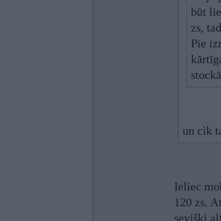
būt li
zs, ta
Pie iz
kārtīg
stockā
un cik t
Ieliec mo
120 zs. A
sevišķi al