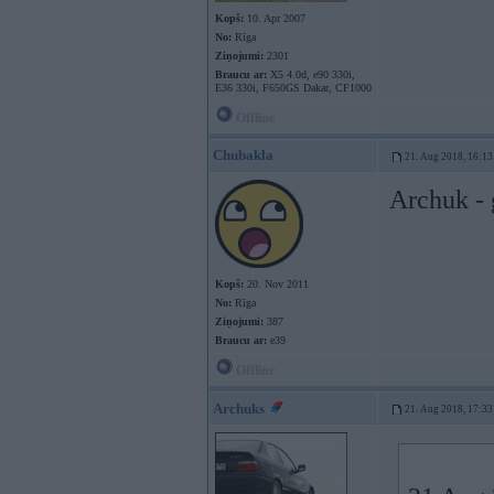
Kopš:
10. Apr 2007
No:
Rīga
Ziņojumi:
2301
Braucu ar:
X5 4.0d, e90 330i,
E36 330i, F650GS Dakar, CF1000
Offline
Chubakla
21. Aug 2018, 16:13
Archuk - 
Kopš:
20. Nov 2011
No:
Rīga
Ziņojumi:
387
Braucu ar:
e39
Offline
Archuks
21. Aug 2018, 17:33