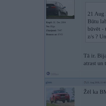
21 Aug 
Būtu lab
Kopš:
31. Dec 2004
No:
Rīga
būvēt - 
Ziņojumi:
7947
Braucu ar:
EVO
z/s ? Un
Tā ir. Bij
atrast un t
Offline
gintc
21. Aug 2018, 15:40
Žēl ka B