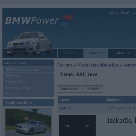
Sveiks,
Viesi!
Ie
Galvenā
Forums
Galerijas
Ziņas un raksti
Forums
»
Vispārējās diskusijas
»
Autom
BMW modeļu jaunumi
Tēma: ABC race
BMW testi
Mēneša BMW
Sērijveida tūnings
Jauna tēma
Atbildēt
Vel...
Autors
Ziņojums
Gadījuma bilde
agniSV
20. Aug 2018, 21:38
Izskatās,