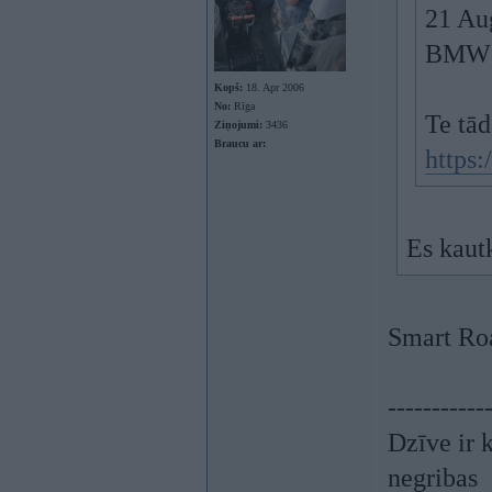
21 Au
BMW n
Kopš:
18. Apr 2006
No:
Rīga
Te tā
Ziņojumi:
3436
Braucu ar:
https
Es kau
Smart Ro
-----------
Dzīve ir k
negribas