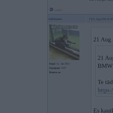
Offline
edzhaans
21. Aug 2018, 20:49
21 Aug 
21 Au
Kopš:
15. Jan 2012
BMW n
Ziņojumi:
7337
Braucu ar:
Te tā
https
Es kau