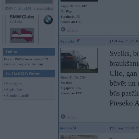
Kopš:
10. Nov 2012
BMW 7. sērija F01 (preses bildes)
No:
Rīga
Ziņojumi:
175
Braucu ar:
F36
Offline
Archuks
20. Aug 2018, 23:46
Online
Sveiks, b
Pašreiz BMWPower skatās 379
braukšan
viesi un 1 reģistrēti lietotāji.
Clio, gan 
Ienākt BMWPower
Kopš:
31. Dec 2004
būvēt un 
No:
Rīga
• Pieslēgties
Ziņojumi:
7947
• Reģistrēties
būs pasāk
Braucu ar:
EVO
• Aizmirsi paroli?
Pieseko A
Offline
marcis74
21. Aug 2018, 00:27