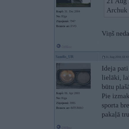
21 Aug 
Archuk 
Kopš:
31. Dec 2004
No:
Rīga
Ziņojumi:
7947
Braucu ar:
EVO
Viņš neda
Offline
Sandis_UR
21. Aug 2018, 18:43
Ideja pati
lielāki, l
būtu plašā
Kopš:
06. Apr 2003
Pie izmak
No:
Rīga
Ziņojumi:
3995
sporta br
Braucu ar:
BITURBO
pakaļā tr
Offline