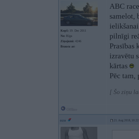
ABC race 
samelot, 
ielikšanai
Kopš:
19. Dec 2011
pilnīgi re
No:
Rīga
Ziņojumi:
4246
Prasības 
Braucu ar:
izravētu s
kārtas
Pēc tam, 
[ Šo ziņu l
Offline
ozo
21. Aug 2018, 10:22