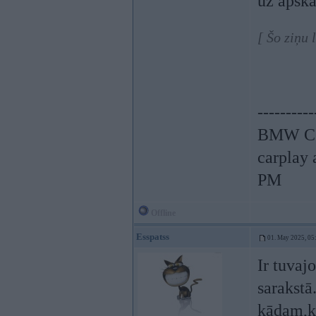
uz apska
[ Šo ziņu 
----------
BMW CCC
carplay
PM
Offline
Esspatss
01. May 2025, 05
Ir tuvaj
sarakstā
kādam,ka