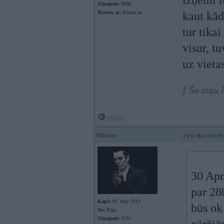
izņemt l
Ziņojumi:
8908
Braucu ar:
Braucu ar
kaut kād
tur tika
visur, t
uz vieta
[ Šo ziņu
Offline
Mixzzz
01. May 2025, 00
30 Apr
par 28
Kopš:
09. May 2013
būs ok
No:
Rīga
Ziņojumi:
3131