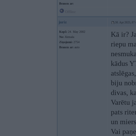
Braucu ar:
Offline
juriz
30. Apr 2025, 07
Kopš:
24. May 2002
Kā ir? J
No:
Jūrmala
riepu ma
Ziņojumi:
2754
Braucu ar:
auto
nesmukas
kādus YT
atslēgas
biju nob
divas, k
Varētu j
pats rite
un mier
Vai paņe