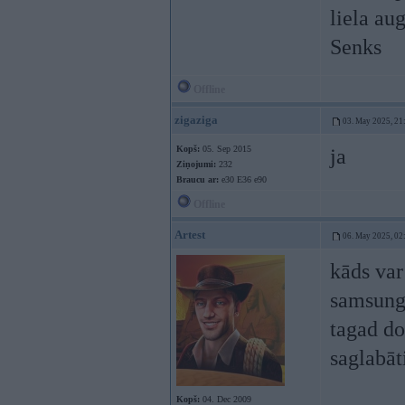
liela au
Senks
Offline
zigaziga
03. May 2025, 21
Kopš:
05. Sep 2015
ja
Ziņojumi:
232
Braucu ar:
e30 E36 e90
Offline
Artest
06. May 2025, 02
kāds var
samsung 
tagad do
saglabāt
Kopš:
04. Dec 2009