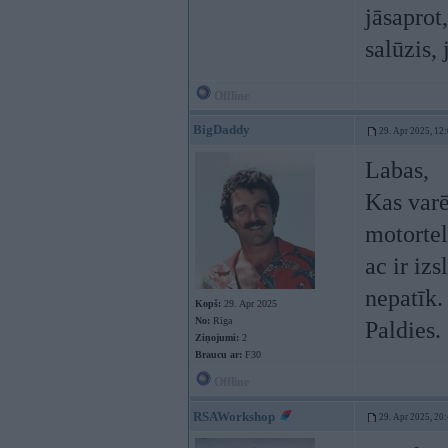
jāsaprot
salūzis,
Offline
BigDaddy
29. Apr 2025, 12
Labas,
Kas varē
motortel
ac ir iz
nepatīk.
Kopš:
29. Apr 2025
No:
Rīga
Paldies.
Ziņojumi:
2
Braucu ar:
F30
Offline
RSAWorkshop
29. Apr 2025, 20