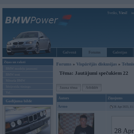
Sveiks,
Viesi!
Ie
Galvenā
Forums
Galerijas
Ziņas un raksti
Forums
»
Vispārējās diskusijas
»
Tehnis
BMW modeļu jaunumi
Tēma: Jautājumi spečukiem 22
BMW testi
Mēneša BMW
Sērijveida tūnings
Jauna tēma
Atbildēt
Vel...
Autors
Ziņojums
Gadījuma bilde
Armo
28. Apr 2025, 11
28 Apr