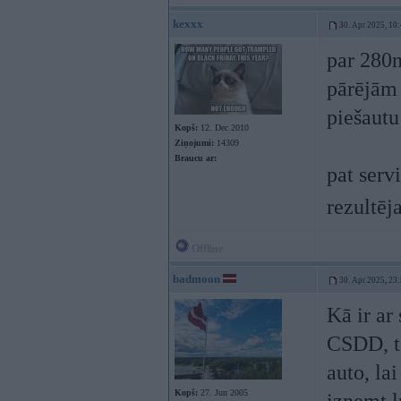
kexxx
30. Apr 2025, 10
par 280n
pārējām 
piešautu
Kopš:
12. Dec 2010
Ziņojumi:
14309
Braucu ar:
pat serv
rezultēj
Offline
badmoon
30. Apr 2025, 23
Kā ir ar
CSDD, t
auto, la
Kopš:
27. Jun 2005