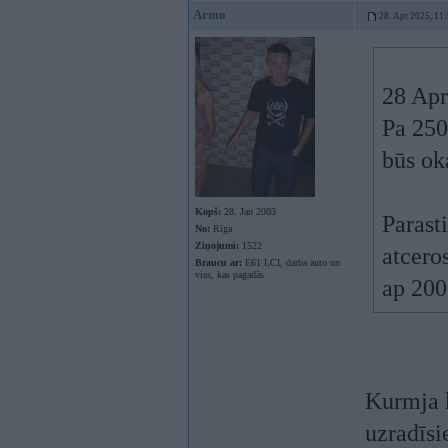
Armo
28. Apr 2025, 11
28 Apr
Pa 250 
būs ok
Kopš:
28. Jan 2003
Parasti
No:
Rīga
Ziņojumi:
1522
atcero
Braucu ar:
E61 LCI, darba auto un
viss, kas pagadās
ap 200
Kurmja k
uzradīsi