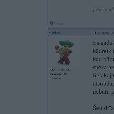
[ Šo ziņu 
Offline
wanksta
30. Apr 2025, 10
Es gadus
kādreiz 
kad būtu
spēka at
Kopš:
05. Jun 2012
lielākaja
Ziņojumi:
7889
Braucu ar:
atstrādā
nebūtu p
Šeit drī