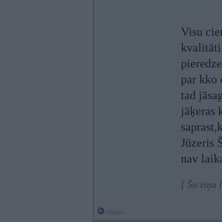
Visu cie
kvalitāt
pieredze
par kko 
tad jāsa
jāķeras 
saprast,
Jūzeris 
nav laik
[ Šo ziņu
Offline