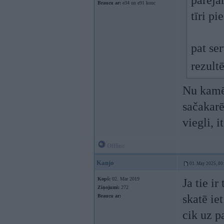
pārējā
Braucu ar:
e34 un e91 kuuc
tīri p
pat se
rezult
Nu kamēr
sačakarēt
viegli, i
Offline
Kanjo
01. May 2025, 00
Kopš:
02. Mar 2019
Ja tie i
Ziņojumi:
272
skatē ie
Braucu ar:
cik uz p