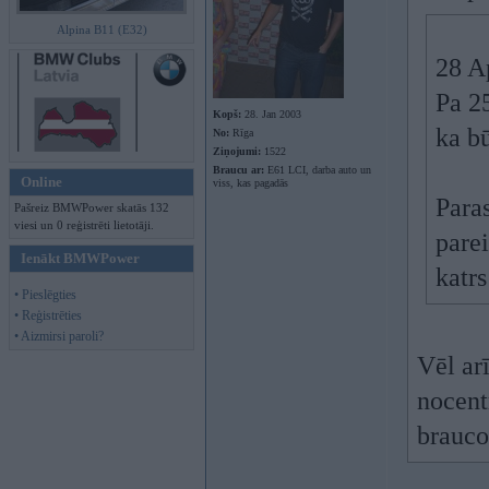
Alpina B11 (E32)
28 A
Pa 25
Kopš:
28. Jan 2003
ka b
No:
Rīga
Ziņojumi:
1522
Braucu ar:
E61 LCI, darba auto un
Online
viss, kas pagadās
Paras
Pašreiz BMWPower skatās 132
viesi un 0 reģistrēti lietotāji.
pare
Ienākt BMWPower
katrs
• Pieslēgties
• Reģistrēties
• Aizmirsi paroli?
Vēl arī
nocent
brauco