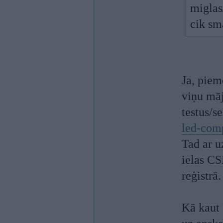
miglas
cik sm
Ja, piem
viņu māj
testus/se
led-comp.
Tad ar u
ielas CS
reģistrā.
Kā kaut 