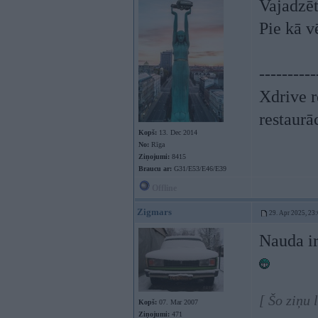
Vajadzēt
Pie kā v
----------
Xdrive r
restaurā
Kopš:
13. Dec 2014
No:
Rīga
Ziņojumi:
8415
Braucu ar:
G31/E53/E46/E39
Offline
Zigmars
29. Apr 2025, 23
Nauda i
[ Šo ziņu
Kopš:
07. Mar 2007
Ziņojumi:
471