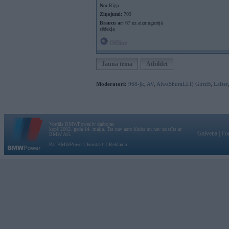
No:
Rīga
Ziņojumi:
709
Braucu ar:
67 uz aizmugurējā
sēdekļa
Offline
Jauna tēma
Atbildēt
Moderatori:
968-jk
,
AV
,
AiwaShuraLLP
,
GirtzB
,
Lafter
Vortāls BMWPower.lv darbojas
kopš 2002. gada 14. maija. Tas nav auto klubs un nav saistīts ar
Galvena
|
Fo
BMW AG.
Par BMWPower
|
Kontakti
|
Reklāma