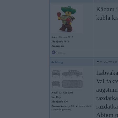
Kādam ir
kubla kr
Kopš:
05. Jun 2012
Ziņojumi:
7889
Braucu ar:
Offline
Achtung
03. May 2025, 20
Labvakar
Vai fakts
augstumā
Kopš:
13. Oct 2008
razdatka 
No:
Rīga
Ziņojumi:
870
razdatka
Braucu ar:
hergestellt in deutschland
/ made in germany
Abiem pā