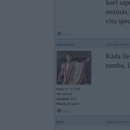
kurš sap
nezinās,
citu spe
Offline
cipargalva
30. Apr 2025, 10
Kāda lie
rumba, 
Kopš:
07. Jul 2009
No:
Valmiera
Ziņojumi:
6752
Braucu ar:
quattro
Offline
juriz
30. Apr 2025, 10