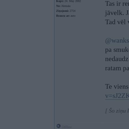
Kopš:
24. May 2002
Tas ir r
No:
Jūrmala
jāvelk. 
Ziņojumi:
2754
Braucu ar:
auto
Tad vēl
@wanks
pa smu
nedaudz 
ratam pa
Te vien
v=sJ2Z
[ Šo ziņu 
Offline