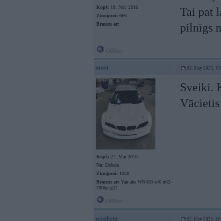
Kopš:
18. Nov 2016
Tai pat 
Ziņojumi:
666
Braucu ar:
pilnīgs 
Offline
most
02. May 2025, 15
Sveiki. 
Vācietis
Kopš:
27. Mar 2010
No:
Dobele
Ziņojumi:
1080
Braucu ar:
Yamaha WR450 e46 n62-
780hp g31
Offline
wanksta
02. May 2025, 16