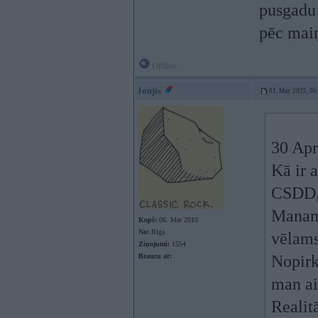
pusgadu 
pēc maiņ
Offline
Jonjis
01. May 2025, 00
30 Apr
Kā ir 
CSDD, 
Manam 
Kopš:
06. Mar 2010
No:
Rīga
vēlams
Ziņojumi:
1554
Braucu ar:
Nopirk
man ai
Realitā