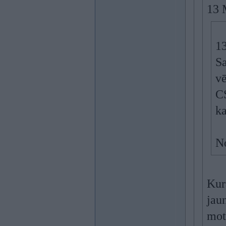
13 
1
Sa
vē
CS
ka
No
Kur
jau
moto