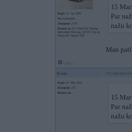
15 Mar
Kopš:
27. Jan 2003
Par naž
No:
Aizkraukle
Ziņojumi:
2318
nažu ko
Braucu ar:
02’ 530dA M Touring
Individual Messing, A8 D2 4.2q un
Passat B5 Variant TDI
Man patī
Offline
Kanjo
15. Mar 2025, 23:4
Kopš:
02. Mar 2019
Ziņojumi:
272
Braucu ar:
15 Mar
Par naž
nažu ko