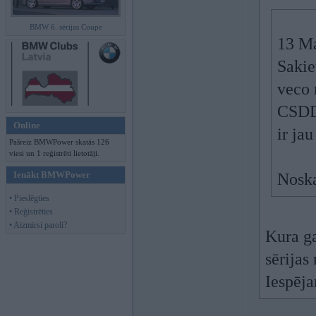
BMW 6. sērijas Coupe
13 Ma
Sakie
veco 
CSDD 
Online
ir ja
Pašreiz BMWPower skatās 126
viesi un 1 reģistrēti lietotāji.
Ienākt BMWPower
Noska
• Pieslēgties
• Reģistrēties
• Aizmirsi paroli?
Kura ga
sērijas
Iespēja