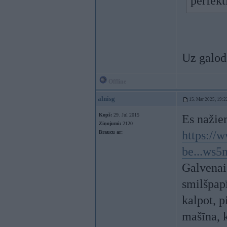
perfekt
Uz galod
Offline
alnisg
15. Mar 2025, 19:2
Kopš:
29. Jul 2015
Es nažie
Ziņojumi:
2120
https://
Braucu ar:
be...ws
Galvenais
smilšpap
kalpot, p
mašīna, 