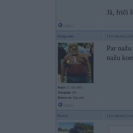
Jā, friči
Offline
Imigrants
15. Mar 2025, 22:0
Par nažu 
nažu kom
Kopš:
27. Oct 2015
Ziņojumi:
253
Braucu ar:
Zaļu auto
Offline
Peecis
15. Mar 2025, 23:4