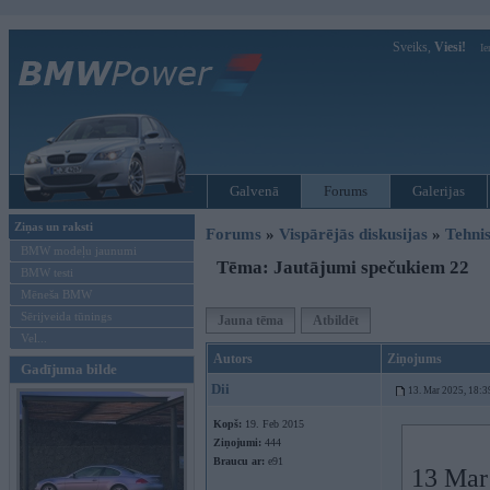
Sveiks,
Viesi!
Ie
Galvenā
Forums
Galerijas
Ziņas un raksti
Forums
»
Vispārējās diskusijas
»
Tehnis
BMW modeļu jaunumi
Tēma: Jautājumi spečukiem 22
BMW testi
Mēneša BMW
Sērijveida tūnings
Jauna tēma
Atbildēt
Vel...
Autors
Ziņojums
Gadījuma bilde
Dii
13. Mar 2025, 18:3
Kopš:
19. Feb 2015
Ziņojumi:
444
Braucu ar:
e91
13 Mar