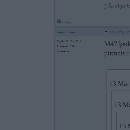
[ Šo ziņu 
Offline
Janis_Janis
13. Mar 2025, 19:0
Kopš:
15. Nov 2018
M47 ķēd
Ziņojumi:
240
pirmais r
Braucu ar:
13 Mar
13 Ma
13 