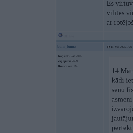
Es virtuv
vīlītes v
ar rotējo
Offline
bum_bumz
15. Mar 2025, 16:1
Kopš:
05. Jan 2006
Ziņojumi:
7629
Braucu ar:
E34
14 Mar
kādi ie
senu fi
asmeni
izvaroj
jautāju
perfekt