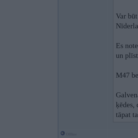
Var būt
Nīderla
Es note
un plīs
M47 bei
Galvena
ķēdes, 
tāpat t
Offline