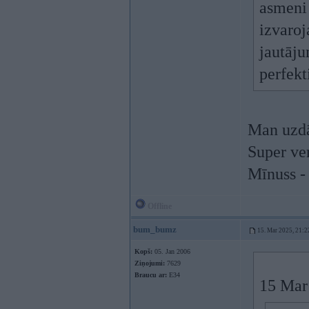
asmeni
izvaroj
jautāju
perfekt
Man uzd
Super ver
Mīnuss -
Offline
bum_bumz
15. Mar 2025, 21:2
Kopš:
05. Jan 2006
Ziņojumi:
7629
Braucu ar:
E34
15 Mar