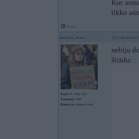
Kur asmen
tikko asi
Offline
martins_usars
16. Mar 2025, 09:3
nebiju do
šitādu:
Kopš:
01. May 2023
Ziņojumi:
1498
Braucu ar:
skatuve viens!