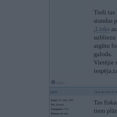
Tieši tas
stundas 
,
Links
asi
uzbliezu 
atgūtu fo
galoda.
Vietējie 
iespēja,t
Offline
juriz
16. Mar 2025, 07:4
Kopš:
24. May 2002
Tas fiska
No:
Jūrmala
tiem plān
Ziņojumi:
2754
Braucu ar:
auto