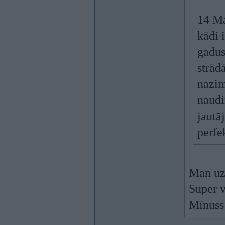
14 Ma
kādi 
gadus
strād
nazim
naudi
jautā
perfe
Man uz
Super v
Mīnuss 