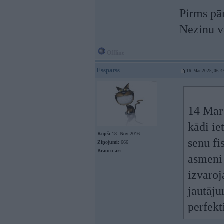
Pirms pār
Nezinu va
Offline
Esspatss
16. Mar 2025, 06:4
14 Mar
kādi ie
Kopš:
18. Nov 2016
senu fi
Ziņojumi:
666
Braucu ar:
asmeni
izvaroj
jautāju
perfekt