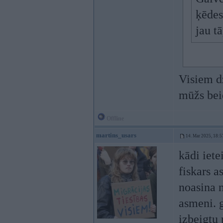
ķēdes
jau tā
Visiem dz
mūžs bei
Offline
martins_usars
14. Mar 2025, 18:5
kādi iete
fiskars a
noasina 
asmeni. g
izbeigtu 