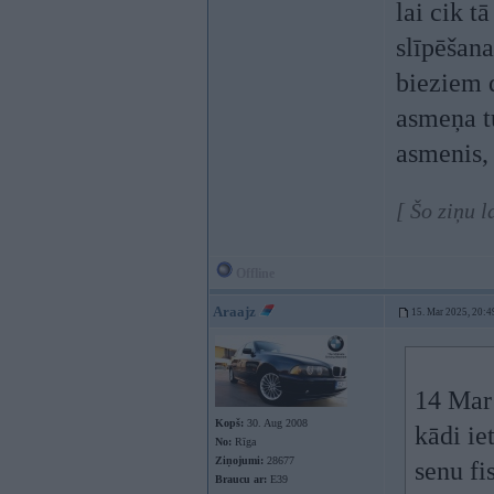
lai cik t
slīpēšan
bieziem 
asmeņa tu
asmenis,
[ Šo ziņu 
Offline
Araajz
15. Mar 2025, 20:4
14 Mar
Kopš:
30. Aug 2008
kādi ie
No:
Rīga
Ziņojumi:
28677
senu fi
Braucu ar:
E39