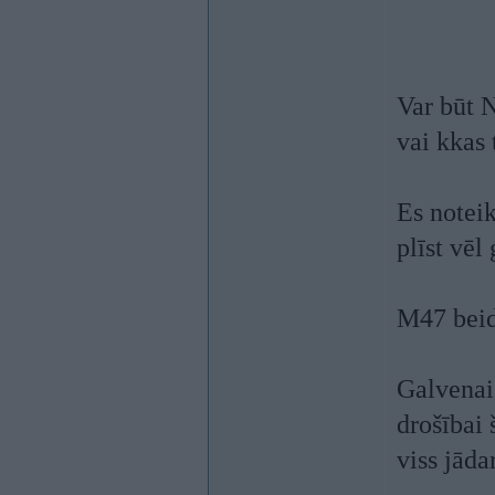
Var būt 
vai kkas t
Es notei
plīst vēl
M47 beid
Galvenais
drošībai 
viss jāda