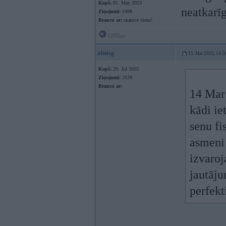
Kopš:
01. May 2023
neatkarī
Ziņojumi:
1498
Braucu ar:
skatuve viens!
Offline
alnisg
15. Mar 2025, 14:5
Kopš:
29. Jul 2015
Ziņojumi:
2120
Braucu ar:
14 Mar
kādi ie
senu fi
asmeni
izvaroj
jautāju
perfekt