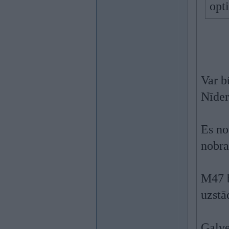
opt
Var b
Nīder
Es no
nobra
M47 b
uzstā
Galve