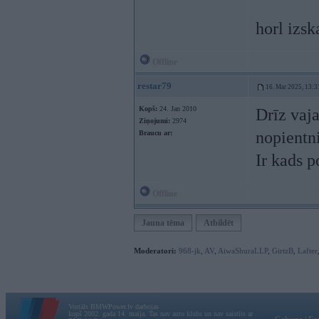
horl izsk
Offline
restar79
16. Mar 2025, 13:3
Kopš:
24. Jan 2010
Drīz vaja
Ziņojumi:
2974
nopientni
Braucu ar:
Ir kads p
Offline
Jauna tēma
Atbildēt
Moderatori:
968-jk
,
AV
,
AiwaShuraLLP
,
GirtzB
,
Lafter
Vortāls BMWPower.lv darbojas
kopš 2002. gada 14. maija. Tas nav auto klubs un nav saistīts ar