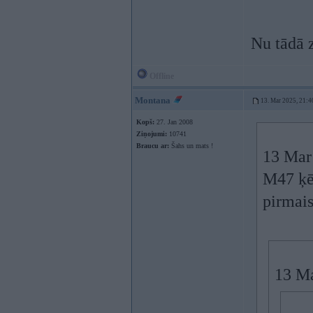
Nu tādā 
Offline
Montana
13. Mar 2025, 21:4
Kopš:
27. Jan 2008
Ziņojumi:
10741
Braucu ar:
Šahs un mats !
13 Mar
M47 ķē
pirmais
13 Ma