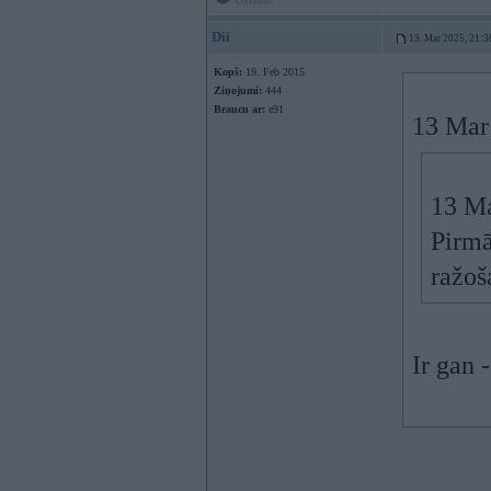
Offline
Dii
13. Mar 2025, 21:3
Kopš:
19. Feb 2015
Ziņojumi:
444
Braucu ar:
e91
13 Mar
13 Ma
Pirmā
ražoš
Ir gan 