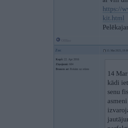
https://
kit.html
Pelēkaja
Offline
Zuc
15. Mar 2025, 19:0
Kopš:
22. Apr 2016
Ziņojumi:
684
Braucu ar:
Rokām uz stūres
14 Mar
kādi ie
senu fi
asmeni
izvaroj
jautāju