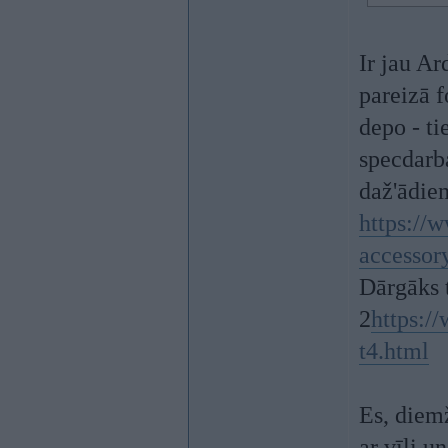
Ir jau Ar
pareizā f
depo - ti
specdarb
daž'ādie
https://
accessor
Dārgāks t
2
https:/
t4.html
Es, diemž
ar vīli u