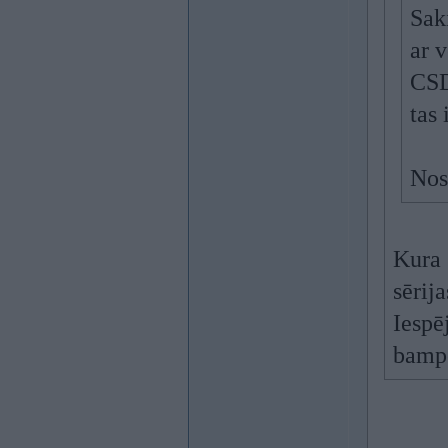
Saki
ar 
CSD
tas 
Nos
Kura 
sērij
Iespēj
bamp