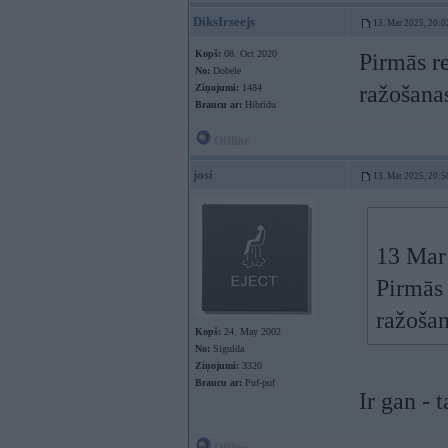
DiksIrseejs
13. Mar 2025, 20:0
Kopš:
08. Oct 2020
Pirmās r
No:
Dobele
ražošana
Ziņojumi:
1484
Braucu ar:
Hibrīdu
Offline
josi
13. Mar 2025, 20:5
13 Mar
Pirmās 
ražoša
Kopš:
24. May 2002
No:
Sigulda
Ziņojumi:
3320
Braucu ar:
Puf-puf
Ir gan -