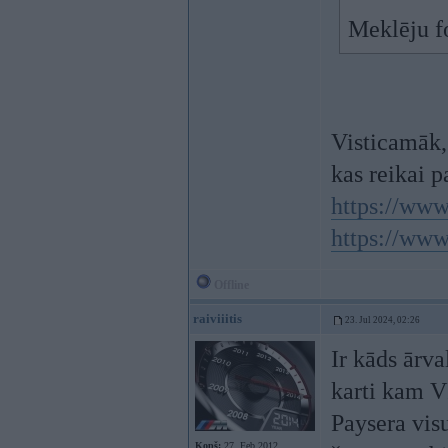
Meklēju fo
Visticamāk, 
kas reikai p
https://ww
https://www
Offline
raiviiitis
23. Jul 2024, 02:26
Ir kāds ārva
karti kam VI
Paysera visu
Kopš:
27. Feb 2012