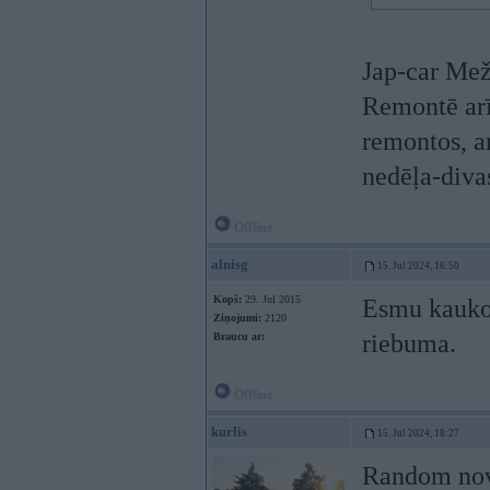
Jap-car Mež
Remontē arī
remontos, ar
nedēļa-diva
Offline
alnisg
15. Jul 2024, 16:50
Kopš:
29. Jul 2015
Esmu kauko 
Ziņojumi:
2120
riebuma.
Braucu ar:
Offline
kurlis
15. Jul 2024, 18:27
Random nov