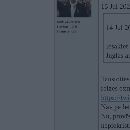
15 Jul 20
Kopš:
22. Apr 2008
14 Jul 2
Ziņojumi:
10348
Braucu ar:
Alfu
Iesakiet
Juglas a
Taustoties
reizes esm
https://tw
Nav pa lēt
Nu, provēs
nepiekrist