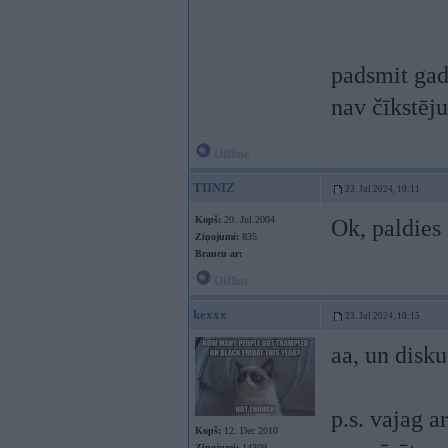
padsmit gad
nav čīkstēju
Offline
TIINIZ
23. Jul 2024, 10:11
Kopš:
20. Jul 2004
Ok, paldies
Ziņojumi:
835
Braucu ar:
Offline
kexxx
23. Jul 2024, 10:15
aa, un disk
p.s. vajag a
Kopš:
12. Dec 2010
Ziņojumi:
14309