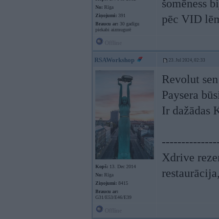
šomēness bi
No:
Rīga
Ziņojumi:
391
pēc VID lē
Braucu ar:
30 gadīgu
piekabi aizmugurē
Offline
RSAWorkshop
23. Jul 2024, 02:33
Revolut sen
Paysera būsi
Ir dažādas 
--------------
Xdrive reze
Kopš:
13. Dec 2014
restaurācij
No:
Rīga
Ziņojumi:
8415
Braucu ar:
G31/E53/E46/E39
Offline