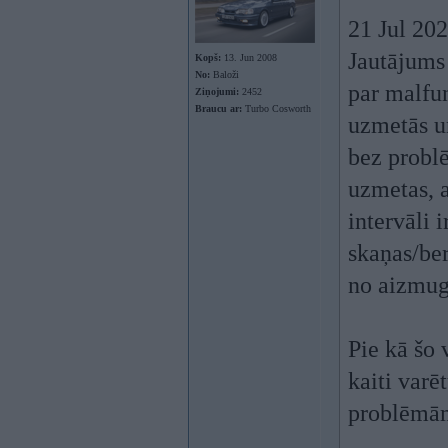
21 Jul 20
Jautājums
Kopš:
13. Jun 2008
No:
Baloži
par malfu
Ziņojumi:
2452
Braucu ar:
Turbo Cosworth
uzmetās u
bez probl
uzmetas, a
intervāli 
skaņas/ber
no aizmug
Pie kā šo 
kaiti varē
problēmām