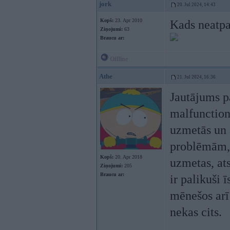
jork
20. Jul 2024, 14:43
Kopš:
23. Apr 2010
Kads neatpa
Ziņojumi:
63
Braucu ar:
Offline
Athe
21. Jul 2024, 16:36
Jautājums p
malfunction
uzmetās un 
problēmām, 
Kopš:
20. Apr 2018
uzmetas, ats
Ziņojumi:
205
Braucu ar:
ir palikuši 
mēnešos arī
nekas cits.