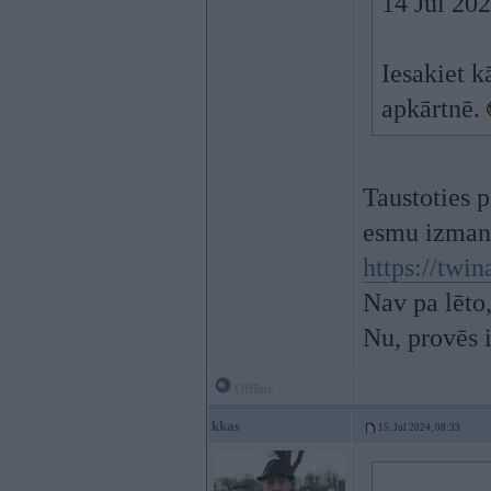
14 Jul 20
Iesakiet k
apkārtnē.
Taustoties p
esmu izmant
https://twin
Nav pa lēto,
Nu, provēs i
Offline
kkas
15. Jul 2024, 08:33