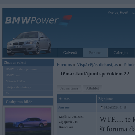
Sveiks,
Viesi!
Ie
Galvenā
Forums
Galerijas
Ziņas un raksti
Forums
»
Vispārējās diskusijas
»
Tehnis
BMW modeļu jaunumi
Tēma: Jautājumi spečukiem 22
BMW testi
Mēneša BMW
Sērijveida tūnings
Jauna tēma
Atbildēt
Vel...
Autors
Ziņojums
Gadījuma bilde
Aurius
14. Jul 2024, 01:16
Kopš:
12. Jun 2023
WTF..... te 
Ziņojumi:
248
šī foruma d
Braucu ar: