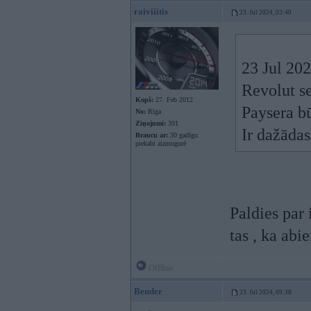
raiviiitis
23. Jul 2024, 03:40
23 Jul 20
Revolut s
Kopš:
27. Feb 2012
Paysera bū
No:
Rīga
Ziņojumi:
391
Ir dažādas
Braucu ar:
30 gadīgu
piekabi aizmugurē
Paldies par 
tas , ka abi
Offline
Bender
23. Jul 2024, 09:38