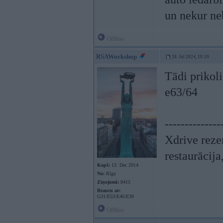
un nekur ne
Offline
RSAWorkshop
18. Jul 2024, 10:19
Tādi prikoli
e63/64
--------------
Xdrive reze
restaurācij
Kopš:
13. Dec 2014
No:
Rīga
Ziņojumi:
8415
Braucu ar:
G31/E53/E46/E39
Offline