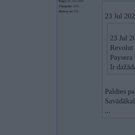
Kopš:
30. Oct 2014
Ziņojumi:
2196
Braucu ar:
E91
23 Jul 20
23 Jul 2
Revolut 
Paysera 
Ir dažād
Paldies pa
Savādākais
...