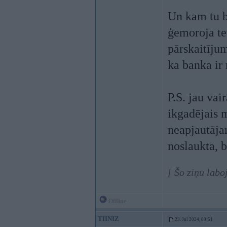
Un kam tu bū
ģemoroja te
pārskaitīju
ka banka ir
P.S. jau vai
ikgadējais 
neapjautāja
noslaukta, 
[ Šo ziņu labo
Offline
TIINIZ
23. Jul 2024, 09:51