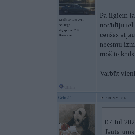
Pa ilgiem l
Kopš:
19. Dec 2011
norādīju tel
No:
Rīga
Ziņojumi:
4246
cenšas atjau
Braucu ar:
neesmu izman
moš te kāds
Varbūt vienk
Offline
Grim55
17. Jul 2024, 00:47
07 Jul 20
Jautājums