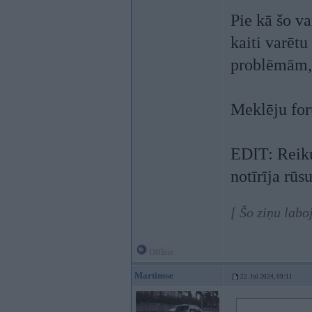
Pie kā šo va
kaiti varētu
problēmām, 
Meklēju foru
EDIT: Reiku
notīrīja rūsu
[ Šo ziņu labo
Offline
Martinsse
22. Jul 2024, 09:11