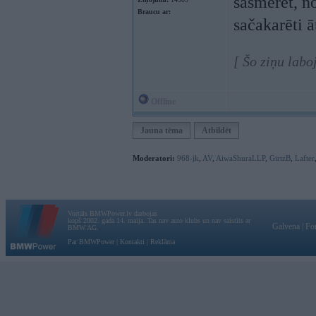
sasmērēt, no
Braucu ar:
sačakarēti ā
[ Šo ziņu labo
Offline
Jauna tēma
Atbildēt
Moderatori:
968-jk
,
AV
,
AiwaShuraLLP
,
GirtzB
,
Lafter
Vortāls BMWPower.lv darbojas
kopš 2002. gada 14. maija. Tas nav auto klubs un nav saistīts ar
Galvena
|
Fo
BMW AG.
Par BMWPower
|
Kontakti
|
Reklāma