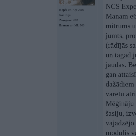
NCS Expe
Kopš:
07. Apr 2009
Manam e64
No:
Rīga
Ziņojumi:
603
mitrums un
Braucu ar:
ML 500
jumts, pro
(rādījās s
un tagad j
jaudas. Be
gan attais
dažādiem 
varētu atri
Mēģināju n
šasiju, iz
vajadzējo 
modulis va