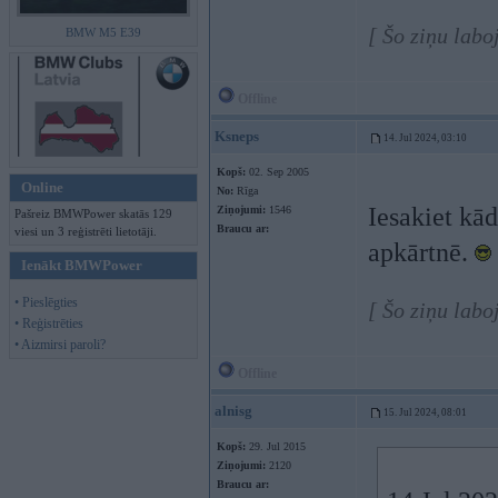
[ Šo ziņu labo
BMW M5 E39
Offline
Ksneps
14. Jul 2024, 03:10
Kopš:
02. Sep 2005
Online
No:
Rīga
Iesakiet kā
Ziņojumi:
1546
Pašreiz BMWPower skatās 129
Braucu ar:
viesi un 3 reģistrēti lietotāji.
apkārtnē.
Ienākt BMWPower
• Pieslēgties
[ Šo ziņu labo
• Reģistrēties
• Aizmirsi paroli?
Offline
alnisg
15. Jul 2024, 08:01
Kopš:
29. Jul 2015
Ziņojumi:
2120
Braucu ar: