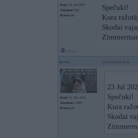
Kopš:
20. Jul 2004
Spečuki!
Ziņojumi:
835
Kura ražotāj
Braucu ar:
Skodai vaja
Zimmerman
Offline
kexxx
23. Jul 2024, 10:09
23 Jul 20
Spečuki!
Kopš:
12. Dec 2010
Ziņojumi:
14309
Kura ražot
Braucu ar:
Skodai va
Zimmerma