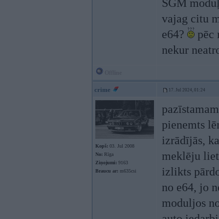
SGM moduļa 
vajag citu m
e64?
pēc r
nekur neat
Offline
crime
17. Jul 2024, 01:24
pazīstamam 
pienemts lē
izrādījās, k
Kopš:
03. Jul 2008
meklēju liet
No:
Rīga
Ziņojumi:
9163
izlikts pārd
Braucu ar:
m635csi
no e64, jo n
moduljos no
auto iedarbi