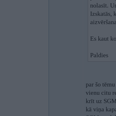
nolasīt. U
Izskatās, 
aizvēršana
Es kaut ko
Paldies
par šo tēmu 
vienu citu 
krīt uz SGM 
kā viņa kapa