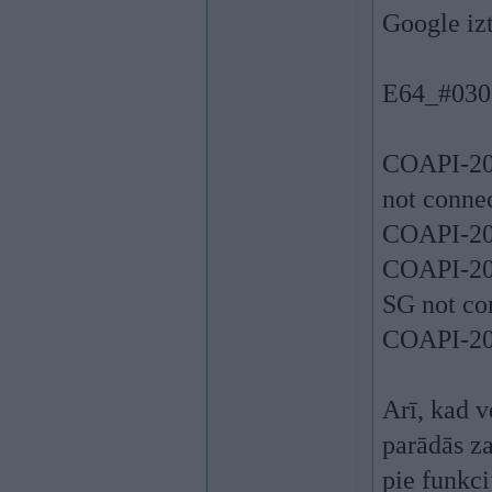
Google izt
E64_#03
COAPI-202
not conne
COAPI-20
COAPI-202
SG not co
COAPI-20
Arī, kad 
parādās za
pie funkci