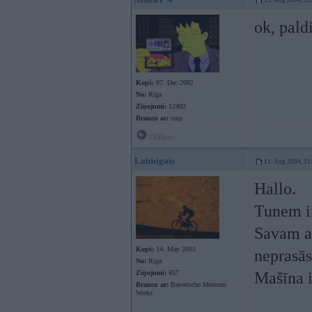
11. Aug 2004, 15
ok, pald
Kopš:
07. Dec 2002
No:
Rīga
Ziņojumi:
12482
Braucu ar:
smp
Offline
Laimigais
11. Aug 2004, 15
Hallo.
Tunem ir
Savam au
Kopš:
14. May 2002
neprasās
No:
Rīga
Ziņojumi:
457
Mašīna i
Braucu ar:
Bayerische Motoren
Werke