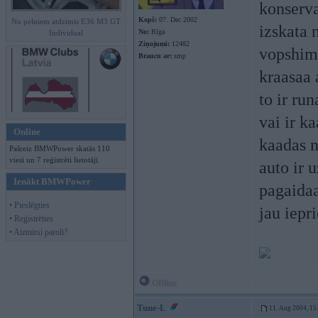
konserva
Kopš:
07. Dec 2002
No pelniem atdzimis E36 M3 GT
izskata
No:
Rīga
Individual
Ziņojumi:
12482
vopshim 
Braucu ar:
smp
kraasaa 
to ir ru
vai ir k
Online
kaadas n
Pašreiz BMWPower skatās 110
viesi un 7 reģistrēti lietotāji.
auto ir 
Ienākt BMWPower
pagaidaa
• Pieslēgties
jau iepr
• Reģistrēties
• Aizmirsi paroli?
Offline
Tune-L
11. Aug 2004, 15