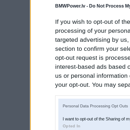
BMWPower.lv -
Do Not Process My
If you wish to opt-out of the
processing of your personal
targeted advertising by us
section to confirm your sel
opt-out request is proces
interest-based ads based o
us or personal information d
your opt-out. You may separ
disclosure of your personal
IAB’s list of downstream pa
Personal Data Processing Opt Outs
also be disclosed by us to 
I want to opt-out of the Sharing of 
Downstream Participants
th
Opted In
third parties.