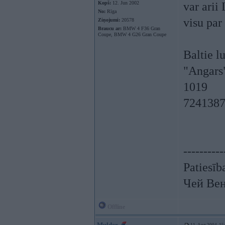
Kopš:
12. Jun 2002
var arii 
No:
Rīga
visu par
Ziņojumi:
20578
Braucu ar:
BMW 4 F36 Gran
Coupe, BMW 4 G26 Gran Coupe
Baltie lu
"Angars"
1019
724138
----------
Patiesīb
Чей Вен
Offline
Mulder