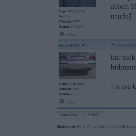
abiem 50
Kopš:
14. May 2002
naudu]
No:
Rīga
Ziņojumi:
3377
Braucu ar:
VOLVO
Offline
PowerBMW
11. Nov 2007, 21
kur mekl
hidropn
Kopš:
27. Jul 2006
Intresē 
Ziņojumi:
5824
Braucu ar:
Offline
Jauna tēma
Atbildēt
Moderatori:
968-jk
,
AV
,
AiwaShuraLLP
,
GirtzB
,
Lafter