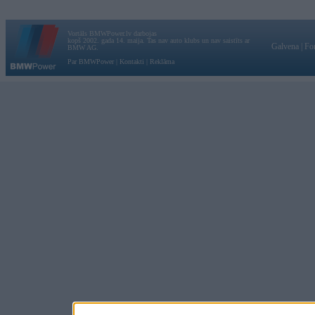
Vortāls BMWPower.lv darbojas
kopš 2002. gada 14. maija. Tas nav auto klubs un nav saistīts ar
Galvena
|
Fo
BMW AG.
Par BMWPower
|
Kontakti
|
Reklāma