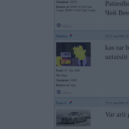
Patiesīb
Ziņojumi:
20578
Braucu ar:
BMW 4 F36 Gran
Coupe, BMW 4 G26 Gran Coupe
Чей Вен
Offline
Mulder
11. Aug 2004, 15
kas tur 
uztaisii
Kopš:
07. Dec 2002
No:
Rīga
Ziņojumi:
12482
Braucu ar:
smp
Offline
Tune-L
11. Aug 2004, 15
Var arii