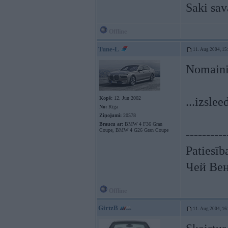
Saki sav
Offline
Tune-L
11. Aug 2004, 15
Nomainii
Kopš:
12. Jun 2002
...izsle
No:
Rīga
Ziņojumi:
20578
Braucu ar:
BMW 4 F36 Gran
Coupe, BMW 4 G26 Gran Coupe
----------
Patiesīb
Чей Вен
Offline
GirtzB
11. Aug 2004, 16