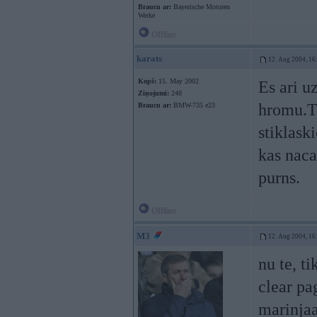
Braucu ar:
Bayerische Motoren
Werke
Offline
karats
12. Aug 2004, 16
Kopš:
15. May 2002
Es ari u
Ziņojumi:
248
hromu.Ti
Braucu ar:
BMW-735 e23
stiklask
kas naca
purns.
Offline
M3
12. Aug 2004, 16
nu te, t
clear pa
marinjaa