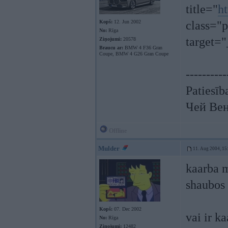
title="
h
Kopš:
12. Jun 2002
class="p
No:
Rīga
target=
Ziņojumi:
20578
Braucu ar:
BMW 4 F36 Gran
Coupe, BMW 4 G26 Gran Coupe
----------
Patiesīb
Чей Вен
Offline
Mulder
11. Aug 2004, 15
kaarba 
shaubos 
Kopš:
07. Dec 2002
vai ir k
No:
Rīga
Ziņojumi:
12482