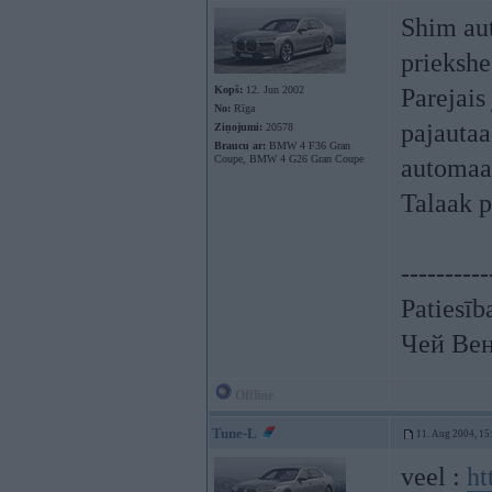
Shim aut
priekshe
Kopš:
12. Jun 2002
Parejais 
No:
Rīga
pajautaa
Ziņojumi:
20578
Braucu ar:
BMW 4 F36 Gran
Coupe, BMW 4 G26 Gran Coupe
automaat
Talaak p
----------
Patiesīb
Чей Вен
Offline
Tune-L
11. Aug 2004, 15
veel :
ht