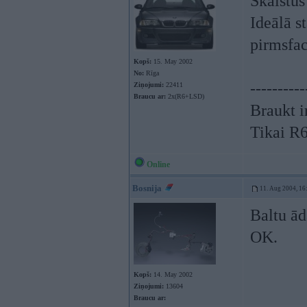
Skaistus
Ideālā s
pirmsface
Kopš:
15. May 2002
No:
Rīga
----------
Ziņojumi:
22411
Braucu ar:
2x(R6+LSD)
Braukt i
Tikai R
Online
Bosnija
11. Aug 2004, 16
Baltu ād
OK.
Kopš:
14. May 2002
Ziņojumi:
13604
Braucu ar: