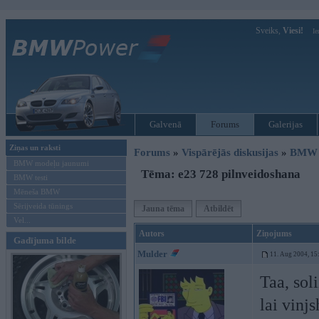
Sveiks,
Viesi!
Ie
Galvenā
Forums
Galerijas
Ziņas un raksti
Forums
»
Vispārējās diskusijas
»
BMW t
BMW modeļu jaunumi
Tēma: e23 728 pilnveidoshana
BMW testi
Mēneša BMW
Sērijveida tūnings
Jauna tēma
Atbildēt
Vel...
Autors
Ziņojums
Gadījuma bilde
Mulder
11. Aug 2004, 15
Taa, sol
lai vinj