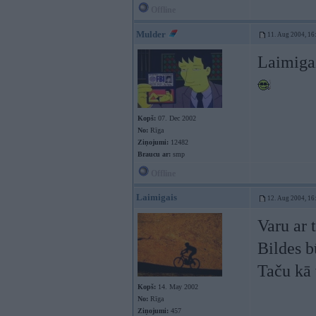
Offline
Mulder
11. Aug 2004, 16
Laimigai
Kopš:
07. Dec 2002
No:
Rīga
Ziņojumi:
12482
Braucu ar:
smp
Offline
Laimigais
12. Aug 2004, 16
Varu ar 
Bildes b
Taču kā 
Kopš:
14. May 2002
No:
Rīga
Ziņojumi:
457