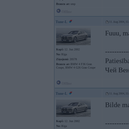
Braucu ar:
smp
Offline
Tune-L
11. Aug 2004, 15
Fuuu, m
Kopš:
12. Jun 2002
----------
No:
Rīga
Patiesīb
Ziņojumi:
20578
Braucu ar:
BMW 4 F36 Gran
Coupe, BMW 4 G26 Gran Coupe
Чей Вен
Offline
Tune-L
11. Aug 2004, 15
Bilde ma
Kopš:
12. Jun 2002
----------
No:
Rīga