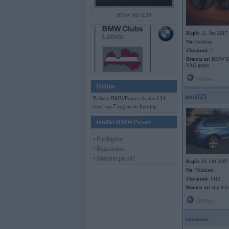
BMW M5 E39
Kopš:
11. Jan 2017
No:
Gulbene
Ziņojumi:
7
Braucu ar:
BMW K
VAG grupa
Offline
Online
mm325
Pašreiz BMWPower skatās 134
viesi un 7 reģistrēti lietotāji.
Ienākt BMWPower
• Pieslēgties
• Reģistrēties
• Aizmirsi paroli?
Kopš:
20. Oct 2007
No:
Valmiera
Ziņojumi:
1412
Braucu ar:
zilu 4.6
Offline
ezissssss