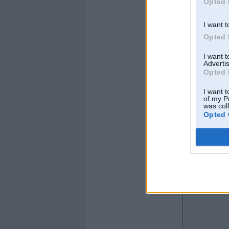
Opted 
I want t
Opted 
Offline
I want 
Advertis
ezissssss
Opted 
I want t
of my P
was col
Opted 
Kopš:
11. Jan 2017
No:
Gulbene
Ziņojumi:
7
Braucu ar:
BMW K
VAG grupa