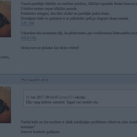
Vasarā parādījās klikšķis no mašīnas priekšas, klikšķis izpaudās lēnām braucot 
Uzliekot ziemas riepas klikšķis pazuda.
Parādoties sniegam, tika likts slodzē un parādījās jaukā skaņa.
Domājams kāds no gultņiem ir ar palielinātu spēli,jo slogojot skaņa mainās.
ATC 300
Vakardien tika nomainīta eļļa, lai pārliecinātos par svešķermeņu klātesamību,vecā
OILD OIL
Jārauj nost un jāskatas kas lācim vēderā!
100RS,
11. Jan 2017, 10:51
11 Jan 2017, 09:14:45
@mm325
rakstīja:
Eļļu vajag kādreiz samainīt. Tagad vari meklēt citu.
Varbūt kāds no šeit esošiem ir sīkāk iedziļinājies problēmas cēlonī un seku risinā
nomaiņu?
Interesē konkrēts gadījums.