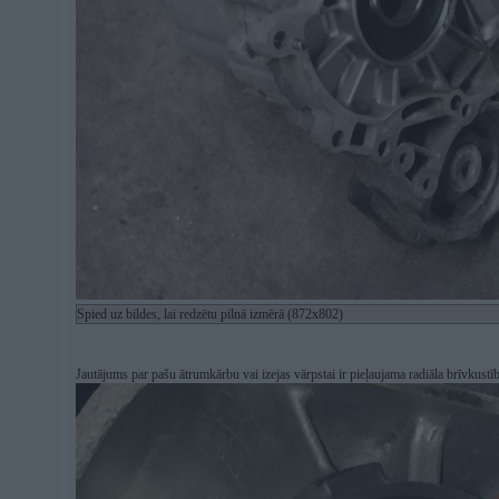
Spied uz bildes, lai redzētu pilnā izmērā (872x802)
Jautājums par pašu ātrumkārbu vai izejas vārpstai ir pieļaujama radiāla brīvkustī