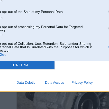
In
Oi sorry, kka nepiefikseju, ka xdrive. Jebkura gadijuma, japarauj vala un janodef
o opt-out of the Sale of my Personal Data.
Sazobe lidz ar to ari nav preciza vienai pret otru, ta ka apskati zobus ari vai nav zi
In
to opt-out of processing my Personal Data for Targeted
ing.
18. Jan 2017, 10:04
In
Starpkārba ir noņemta, prasīja apmēram stundu darba.
o opt-out of Collection, Use, Retention, Sale, and/or Sharing
ersonal Data that Is Unrelated with the Purposes for which it
lected.
Out
CONFIRM
100RS,
Data Deletion
Data Access
Privacy Policy