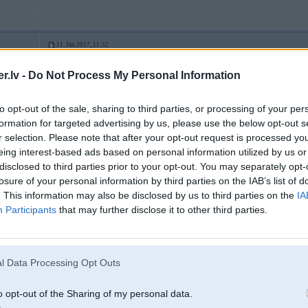
11. Jan 2017, 11:52
Man 330xd , nesen mainiju hidromufti un dažus diskus kārbai un protams razdat
.lv -
Do Not Process My Personal Information
Neredzu jēgu sākt ar eļļas maiņu.
to opt-out of the sale, sharing to third parties, or processing of your per
formation for targeted advertising by us, please use the below opt-out s
r selection. Please note that after your opt-out request is processed y
11. Jan 2017, 12:47
eing interest-based ads based on personal information utilized by us or
disclosed to third parties prior to your opt-out. You may separately opt-
losure of your personal information by third parties on the IAB’s list of
11 Jan 2017, 11:20:15
@ezissssss
rakstīja:
. This information may also be disclosed by us to third parties on the
IA
Participants
that may further disclose it to other third parties.
11 Jan 2017, 10:58:22
@Asch
rakstīja:
Pec ellas mainas, skana tada pati vai kkas mainijas? Ella loti sen nav main
dedzina, bet vairak pec vnk vecas ellas izskatas. Jebkura gadijuma japarauj
gultni, bet pie reizes jaapskatas zobrati un kede.
l Data Processing Opt Outs
Skaņa nemainījās, bet cik saprotu tad šim ATC 300 ķēdes nav!
o opt-out of the Sharing of my personal data.
XDrive