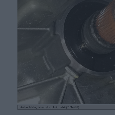
Spied uz bildes, lai redzētu pilnā izmērā (709x602)