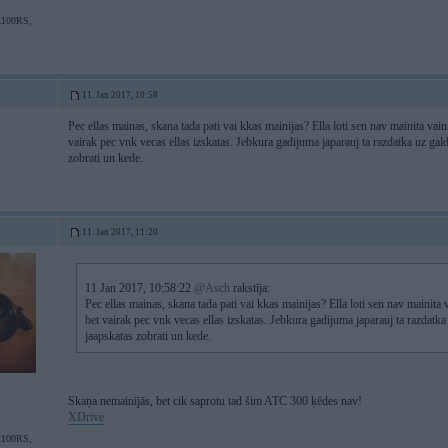
100RS,
11. Jan 2017, 10:58
Pec ellas mainas, skana tada pati vai kkas mainijas? Ella loti sen nav mainita vai
vairak pec vnk vecas ellas izskatas. Jebkura gadijuma japarauj ta razdatka uz galda
zobrati un kede.
11. Jan 2017, 11:20
11 Jan 2017, 10:58:22
@Asch
rakstīja:
Pec ellas mainas, skana tada pati vai kkas mainijas? Ella loti sen nav mainita
bet vairak pec vnk vecas ellas izskatas. Jebkura gadijuma japarauj ta razdatka u
jaapskatas zobrati un kede.
Skaņa nemainījās, bet cik saprotu tad šim ATC 300 ķēdes nav!
XDrive
100RS,