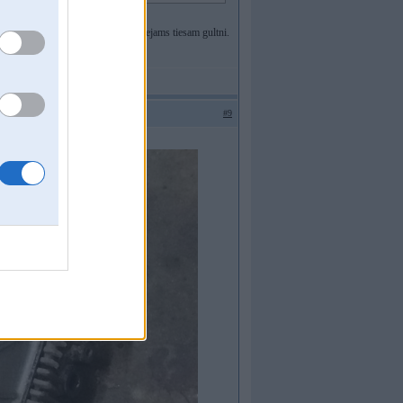
ekte, ta skana diezgan smalka, iespejams tiesam gultni.
li
#9