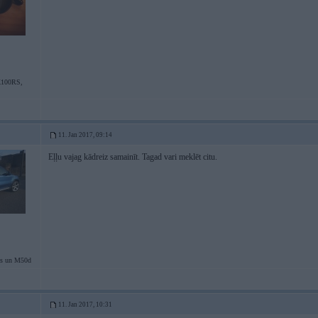
100RS,
11. Jan 2017, 09:14
Eļļu vajag kādreiz samainīt. Tagad vari meklēt citu.
is un M50d
11. Jan 2017, 10:31