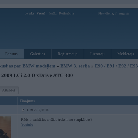
Sveiks,
Viesi!
|
Piektdiena, 7. augusts
Ienākt
Reģistrācija
Forums
Galerijas
Reģistrācija
Lietotāji
Meklētājs
kusijas par BMW modeļiem
»
BMW 3. sērija
»
E90 / E91 / E92 / E9
 2009 LCi 2.0 D xDrive ATC 300
Atbildēt
Ziņojums
11. Jan 2017, 09:08
Kāds ir saskāries ar šādu troksni no starpkārbas?
Youtube