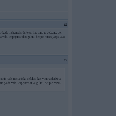
#5
nir kads mehanisks defekts, kas vinu ta dedzina, bet
 vala, iespejams tikai gultni, bet pie reizes jaapskatas
#6
 vainir kads mehanisks defekts, kas vinu ta dedzina,
z galda vala, iespejams tikai gultni, bet pie reizes