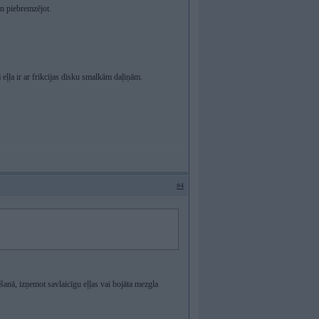
un piebremzējot.
 eļļa ir ar frikcijas disku smalkām daļiņām.
#4
šanā, izņemot savlaicīgu eļļas vai bojāta mezgla