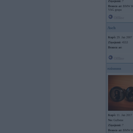
Ziņojumi:
7
Braucu ar:
BMW K
VAG grupa
Offline
Asch
Kopš:
29. Jan 2007
Ziņojumi:
4553
Braucu ar:
Offline
ezissssss
Kopš:
11. Jan 2017
No:
Gulbene
Ziņojumi:
7
Braucu ar:
BMW K