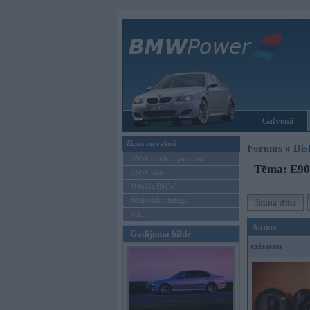
Galvenā
Ziņas un raksti
Forums
»
Dis
BMW modeļu jaunumi
Tēma: E90
BMW testi
Mēneša BMW
Sērijveida tūnings
Jauna tēma
Vel...
Autors
Gadījuma bilde
ezissssss