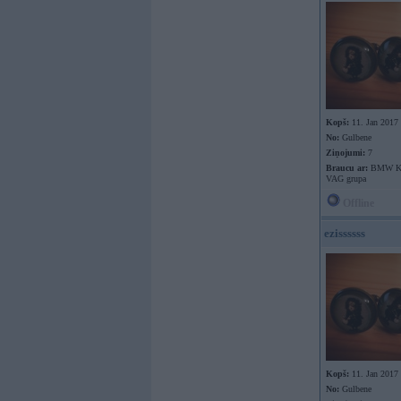
Kopš:
11. Jan 2017
No:
Gulbene
Ziņojumi:
7
Braucu ar:
BMW K
VAG grupa
Offline
ezissssss
Kopš:
11. Jan 2017
No:
Gulbene