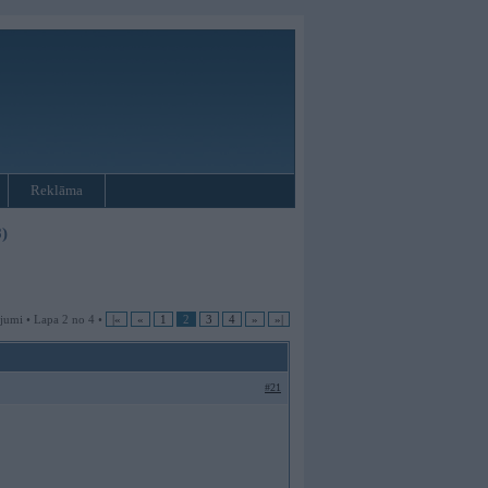
Reklāma
)
jumi • Lapa 2 no 4 •
|«
«
1
2
3
4
»
»|
#21