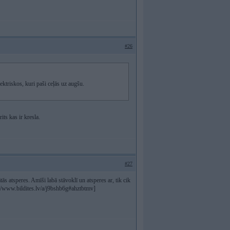
#26
ktriskos, kuri paši ceļās uz augšu.
its kas ir kresla.
#27
atsperes. Amīši labā stāvoklī un atsperes ar, tik cik
//www.bildites.lv/a/j9bshb6g#ahztbtmv]