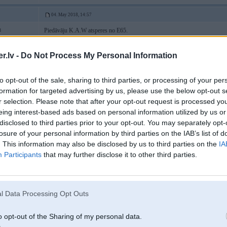
04. May 2018, 14:57
Piedāvāju K.A.W atsperes no E65.
8
Atnāca no vācijas sēdināts uzlikām parastās atsperes.
Varbut kāds grib sēdināt.
.lv -
Do Not Process My Personal Information
Labā stāvoklī.150€
to opt-out of the sale, sharing to third parties, or processing of your per
formation for targeted advertising by us, please use the below opt-out s
22. May 2018, 20:59
r selection. Please note that after your opt-out request is processed y
eing interest-based ads based on personal information utilized by us or
Varu pārdot BMW 7.sērijas E65 E66 2002-2005 bagāžnieka paneli kop
disclosed to third parties prior to your opt-out. You may separately opt-
Lukturiem deg visi LEDi.
losure of your personal information by third parties on the IAB’s list of
Cena par visu 75 eur.
Var apskatīt Rīgā, Brīvības un Pērnavas ielu rajonā.
. This information may also be disclosed by us to third parties on the
IA
Participants
that may further disclose it to other third parties.
28 trīs trīs 90 divinulle
BILDES
l Data Processing Opt Outs
o opt-out of the Sharing of my personal data.
12. Jun 2018, 19:40