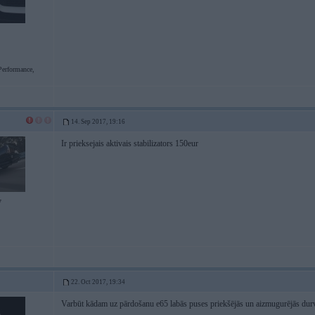
erformance,
14. Sep 2017, 19:16
Ir prieksejais aktivais stabilizators 150eur
7
22. Oct 2017, 19:34
Varbūt kādam uz pārdošanu e65 labās puses priekšējās un aizmugurējās durvi