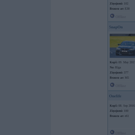
Ziņojumi:
102
Braucu ar:
E38
Offline
SnapOn
Kopš:
09. May 201
No:
Rīga
Ziņojumi:
377
Braucu ar:
M5
Offline
Onelife
Kopš:
08. Sep 2016
Ziņojumi:
100
Braucu ar:
e61
Offline