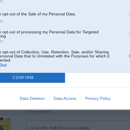
In
Interesē E65 2004, cdplayer remonts vai kāds var salabot? nedod signālu u
o opt-out of the Sale of my Personal Data.
kā arī moldingi, ar vai bez parking caurumiem. Paldies
In
to opt-out of processing my Personal Data for Targeted
ing.
12. Jun 2018, 19:48
In
meklē lietotu, diez vai kāds ņemsies labot
o opt-out of Collection, Use, Retention, Sale, and/or Sharing
ersonal Data that Is Unrelated with the Purposes for which it
lected.
Out
CONFIRM
erformance,
Data Deletion
Data Access
Privacy Policy
13. Jun 2018, 00:14
12 Jun 2018, 19:40:28
@mbaklans
rakstīja: