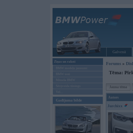
Galvenā
Ziņas un raksti
Forums
»
Dis
BMW modeļu jaunumi
Tēma: Pir
BMW testi
Mēneša BMW
Sērijveida tūnings
Jauna tēma
Vel...
Autors
Gadījuma bilde
Jurchixx