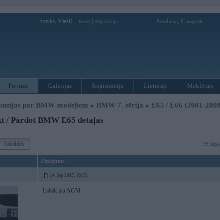
Sveiks,
Viesi!
|
Sestdiena, 8. augusts
Ienākt
Reģistrācija
Forums
Galerijas
Reģistrācija
Lietotāji
Meklētājs
kusijas par BMW modeļiem
»
BMW 7. sērija
»
E65 / E66 (2001-2008
kt / Pārdot BMW E65 detaļas
Atbildēt
75 ziņo
Ziņojums
14. Sep 2017, 18:55
Labāk jau AGM