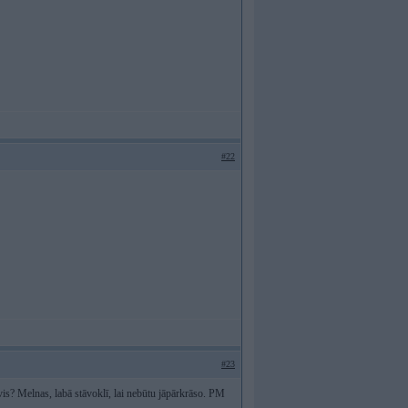
#22
#23
s? Melnas, labā stāvoklī, lai nebūtu jāpārkrāso. PM