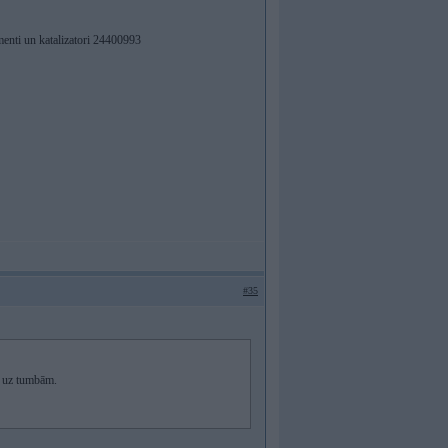
menti un katalizatori 24400993
#35
u uz tumbām.