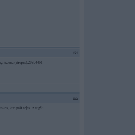
#24
agriezienu (eiropas).28954461
#25
iskos, kuri paši ceļās uz augšu.