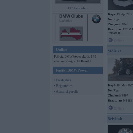
F13 kabriolets
Kopš:
19. Apr 2012
No:
Rīga
Ziņojumi:
8341
Braucu ar:
F32 M P
Yamaha R1
Offline
Online
MAXixt
Pašreiz BMWPower skatās 148
viesi un 2 reģistrēti lietotāji.
Ienākt BMWPower
• Pieslēgties
• Reģistrēties
Kopš:
18. May 200
No:
Rīga
• Aizmirsi paroli?
Ziņojumi:
6597
Braucu ar:
M6 f13
Offline
Brivinsh