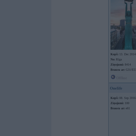
Kopš:
13. Dec 2014
No:
Rīga
Ziņojumi:
8414
Braucu ar:
G31/E53
Offline
Onelife
Kopš:
08. Sep 2016
Ziņojumi:
100
Braucu ar:
e61