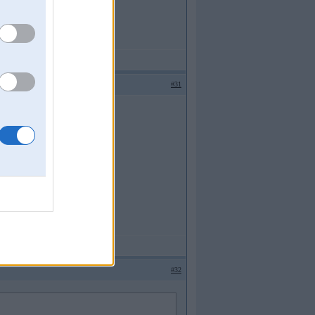
z tumbām.
#31
#32