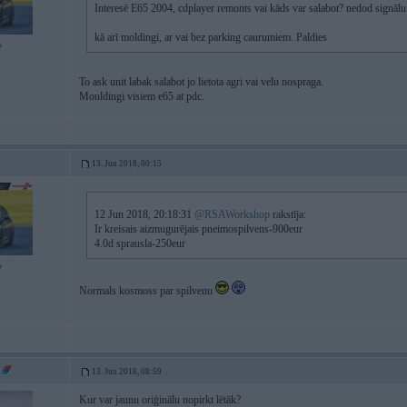
Interesē E65 2004, cdplayer remonts vai kāds var salabot? nedod signāl
kā arī moldingi, ar vai bez parking caurumiem. Paldies
7
To ask unit labak salabot jo lietota agri vai velu nospraga.
Mouldingi visiem e65 at pdc.
13. Jun 2018, 00:15
12 Jun 2018, 20:18:31
@RSAWorkshop
rakstīja:
Ir kreisais aizmugurējais pneimospilvens-900eur
4.0d sprausla-250eur
7
Normals kosmoss par spilvenu
13. Jun 2018, 08:59
Kur var jaunu oriģinālu nopirkt lētāk?