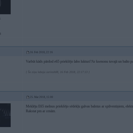
5
d
16. Feb 2018, 22:16
Varbūt kāds pārdod e65 priekšējo labo lukturi?Ar ksenonu tuvajā un balto p
[ Šo ziņu laboja zarinsh08, 16 Feb 2018, 22:17:13 ]
25. Mar 2018, 15:00
Meklēju E65 melnus priekšējo sēdekļu galvas balstus ar spilventiņiem, elektr
Rakstat pm ar cenām.