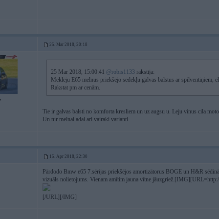
25. Mar 2018, 20:18
25 Mar 2018, 15:00:41
@robis1133
rakstīja:
Meklēju E65 melnus priekšējo sēdekļu galvas balstus ar spilventiņiem, ele
Rakstat pm ar cenām.
7
Tie ir galvas balsti no komforta kresliem un uz augsu u. Leju vinus cila motor
Un tur melnai adai ari vairaki varianti
15. Apr 2018, 22:30
Pārdodo Bmw e65 7.sērijas priekšējos amortizātorus BOGE un H&R sēdinātās 
vizuāls nolietojums. Vienam amītim jauna vītne jāuzgriež.[IMG][URL=http:
[/URL][/IMG]