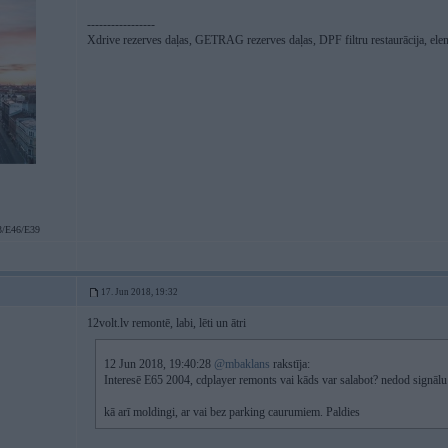
-----------------
Xdrive rezerves daļas, GETRAG rezerves daļas, DPF filtru restaurācija, ele
/E46/E39
17. Jun 2018, 19:32
12volt.lv remontē, labi, lēti un ātri
12 Jun 2018, 19:40:28
@mbaklans
rakstīja:
Interesē E65 2004, cdplayer remonts vai kāds var salabot? nedod signāl
kā arī moldingi, ar vai bez parking caurumiem. Paldies