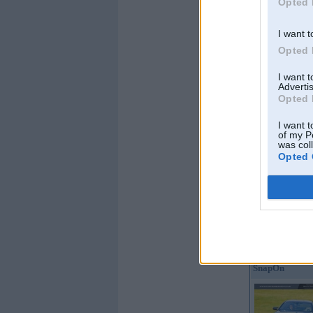
Opted 
Kopš:
12. Jun 2018
Ziņojumi:
5
I want t
Braucu ar:
Opted 
Offline
I want 
Jurchixx
Advertis
Opted 
I want t
of my P
was col
Opted 
Kopš:
19. Apr 2012
No:
Rīga
Ziņojumi:
8341
Braucu ar:
F32 M P
Yamaha R1
Offline
SnapOn