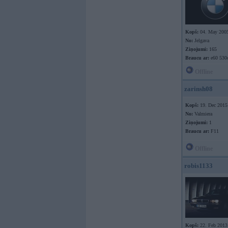
Kopš:
04. May 200
No:
Jelgava
Ziņojumi:
165
Braucu ar:
e60 530
Offline
zarinsh08
Kopš:
19. Dec 2015
No:
Valmiera
Ziņojumi:
1
Braucu ar:
F11
Offline
robis1133
Kopš:
22. Feb 2013