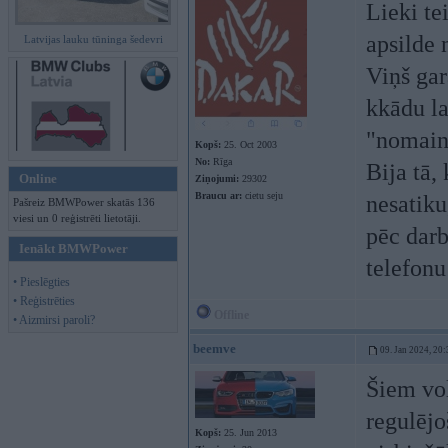
Lieki te
apsilde 
Latvijas lauku tūninga šedevri
Viņš gar
kkādu la
"nomainī
Kopš:
25. Oct 2003
No:
Rīga
Bija tā,
Online
Ziņojumi:
29302
Braucu ar:
cietu seju
nesatiku
Pašreiz BMWPower skatās 136
viesi un 0 reģistrēti lietotāji.
pēc darb
Ienākt BMWPower
telefonu
• Pieslēgties
• Reģistrēties
Offline
• Aizmirsi paroli?
beemve
09. Jan 2024, 20:
Šiem vol
regulējo
Kopš:
25. Jun 2013