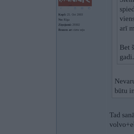
spie
Kopš:
25. Oct 2003
vien
No:
Rīga
Ziņojumi:
29302
arī 
Braucu ar:
cietu seju
Bet 
gadi.
Nevaru
būtu i
Tad sanā
volvo+e