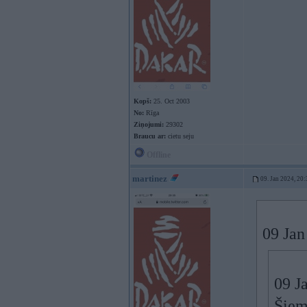
Kopš:
25. Oct 2003
No:
Rīga
Ziņojumi:
29302
Braucu ar:
cietu seju
Offline
martinez
09. Jan 2024, 20:
09 Jan
09 J
Šiem