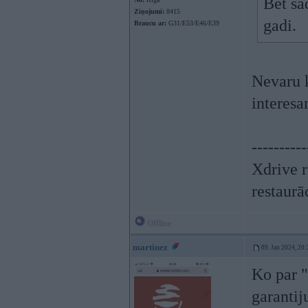
Bet šā
Ziņojumi:
8415
gadi.
Braucu ar:
G31/E53/E46/E39
Nevaru 
interesa
----------
Xdrive r
restaurā
Offline
martinez
09. Jan 2024, 20:
Ko par "
garantij