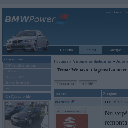
Sveiks,
Viesi!
Ie
Galvenā
Forums
Galerijas
Ziņas un raksti
Forums
»
Vispārējās diskusijas
»
Auto s
BMW modeļu jaunumi
Tēma: Webasto diagnostika un r
BMW testi
Mēneša BMW
Sērijveida tūnings
Jauna tēma
Atbildēt
Vel...
Autors
Ziņojums
Gadījuma bilde
martinez
09. Jan 2024, 20:
Nu vopše
remonta 