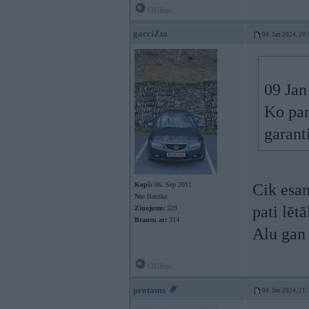
Offline
gacciZm
09. Jan 2024, 20:
09 Jan
Ko par
garant
Kopš:
06. Sep 2011
Cik esam
No:
Bauska
pati lētā
Ziņojumi:
529
Braucu ar:
314
Alu gan 
Offline
protams
09. Jan 2024, 21: