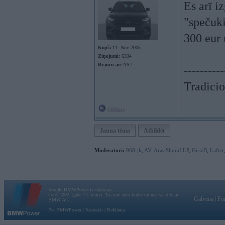
Es arī i
"spečuki
300 eur 
Kopš:
11. Nov 2005
Ziņojumi:
6334
Braucu ar:
NS7
----------
Tradicio
Offline
Jauna tēma
Atbildēt
Moderatori:
968-jk
,
AV
,
AiwaShuraLLP
,
GirtzB
,
Lafter
Vortāls BMWPower.lv darbojas
kopš 2002. gada 14. maija. Tas nav auto klubs un nav saistīts ar
Galvena
|
Fo
BMW AG.
Par BMWPower
|
Kontakti
|
Reklāma