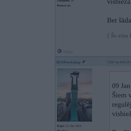
visbiežā
Ziņojumi:
20
Braucu ar:
Bet šāda
[ Šo ziņu
Offline
RSAWorkshop
09. Jan 2024, 20:
09 Jan
Šiem v
regulē
visbie
Kopš:
13. Dec 2014
No:
Rīga