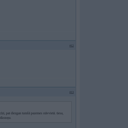
#12
#13
īzi, pat diezgan tumšā pazemes stāvvietā. tiesa,
pīkstoņu.