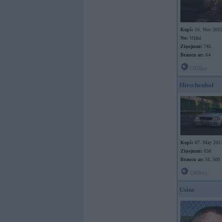
Kopš:
16. Nov 201
No:
Viļāni
Ziņojumi:
745
Braucu ar:
A4
Offline
Hirschenhof
Kopš:
07. May 201
Ziņojumi:
658
Braucu ar:
SL 500
Offline
Usins