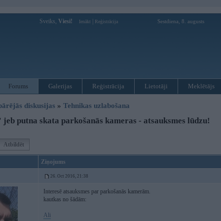
Sveiks,
Viesi!
|
Sestdiena, 8. augusts
Ienākt
Reģistrācija
Forums
Galerijas
Reģistrācija
Lietotāji
Meklētājs
pārējās diskusijas
»
Tehnikas uzlabošana
 jeb putna skata parkošanās kameras - atsauksmes lūdzu!
Atbildēt
Ziņojums
26. Oct 2016, 21:38
Interesē atsauksmes par parkošanās kamerām.
kautkas no šādām:
Ali