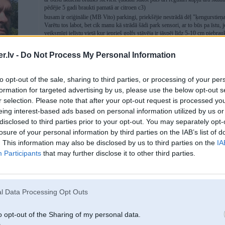
pēdējie 5 gadi braukti pamatā ar citroen c3)
busam ir oriģinālie (MB Vito) parkingi, priekšējie nestrādā dēļ "ķengurstieņ
Varētu tos labot, bet cik manu kā strādā šādi park sensori, ar to būs pa īstu, j
veiksmīgi ielīstu vietā kur ieprieš golfs stāvēja ir jāspēj līdz 5-10 cm piebrau
kur tie Brigade tika iegādāti? kam vaicāt cenas? dīleri ir visur izņemot baltiju
.lv -
Do Not Process My Personal Information
izstrādājums jau gana kodīgs. linkā gan ir par 250 , iepriekš kautkur manīju 
Uztrauc nesasniegt DDM rezultātu, jo nav pārliecības par apstrādātā attēla kval
to opt-out of the sale, sharing to third parties, or processing of your per
spoguļa kamera parastā skatā lai precīzi gar kautko nobrauktu. Tāds iespaids 
639; w203
formation for targeted advertising by us, please use the below opt-out s
pa stāvlaukumu braukā, braucot "garažā" starp riepām, viņš nezkādēļ pārslēd
r selection. Please note that after your opt-out request is processed y
Iespējams, labāk salikt kvalitīvas kameras, bet nepārmaksāt par to "top view"
eing interest-based ads based on personal information utilized by us or
disclosed to third parties prior to your opt-out. You may separately opt-
losure of your personal information by third parties on the IAB’s list of
. This information may also be disclosed by us to third parties on the
IA
29. Oct 2016, 10:21
Participants
that may further disclose it to other third parties.
imho sataisi tor parkingus un nefisies....
l Data Processing Opt Outs
o opt-out of the Sharing of my personal data.
29. Oct 2016, 11:31