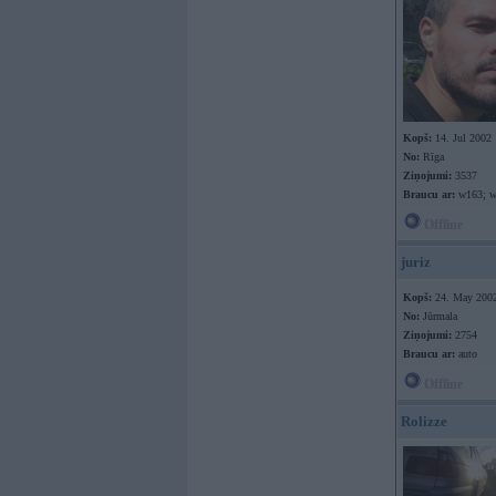
Kopš:
14. Jul 2002
No:
Rīga
Ziņojumi:
3537
Braucu ar:
w163; w
Offline
juriz
Kopš:
24. May 200
No:
Jūrmala
Ziņojumi:
2754
Braucu ar:
auto
Offline
Rolizze