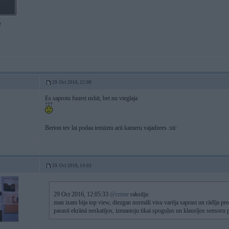
2
29. Oct 2016, 12:08
Es saprotu fuurei nshit, bet nu vieglaja
Berton tev lai podaa iemiiztu arii kameru vajadzees :sti:
29. Oct 2016, 14:03
29 Oct 2016, 12:05:33
@crime
rakstīja:
man ixam bija top view, diezgan normāli visu varēja saprast un rādīja prec
parasti ekrānā neskatījos, izmantoju tikai spoguļus un klausījos sensoru 