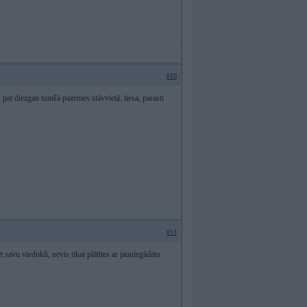
#10
 pat diezgan tumšā pazemes stāvvietā. tiesa, parasti
#11
 savu viedokli, nevis tikai plātītes ar jauniegādāto