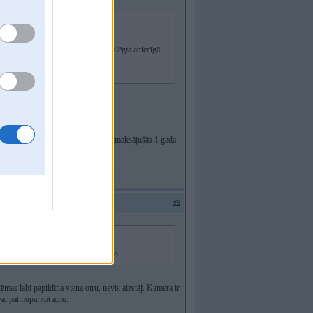
valitāti, vai beigās tik un netiek slēgta attiecīgā
diem gļukiem leņķos vai kvalitātē.
0, bet nu mums tās iekārtas jau ir atmaksājušās 1 gada
em mazākiem T/L.
#9
meegjinaat sievieti izfukaat ar liiko
ēmas labi papildina viena otru, nevis aizstāj. Kamera ir
 vai pat noparkot auto.