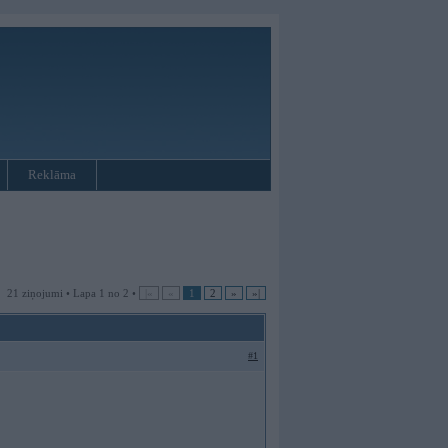
Reklāma
21 ziņojumi • Lapa 1 no 2 •
|«
«
1
2
»
»|
#1