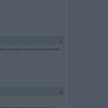
#5
ts (un attiecīgi arī remontizmaksas) ir samazinājies
#6
ties atlikušos attālumus uz vienu vai otru pusi, jo