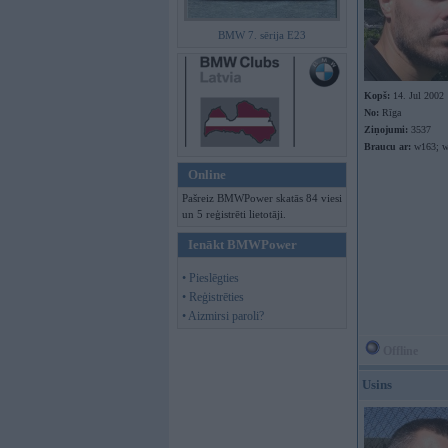
BMW 7. sērija E23
Kopš:
14. Jul 2002
No:
Rīga
Ziņojumi:
3537
Braucu ar:
w163; w
Online
Pašreiz BMWPower skatās 84 viesi
un 5 reģistrēti lietotāji.
Ienākt BMWPower
• Pieslēgties
• Reģistrēties
• Aizmirsi paroli?
Offline
Usins