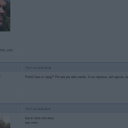
639; w203
27. Oct 2016, 08:40
Priekš kam to vajag?! Pie tam par tādu naudu. Ja no rūpnīcas, tad saprotu, ta
2
27. Oct 2016, 09:47
kaa te viens reiz teica.
nau veerc