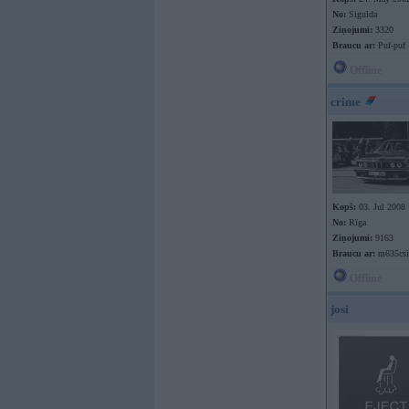
No:
Sigulda
Ziņojumi:
3320
Braucu ar:
Puf-puf
Offline
crime
Kopš:
03. Jul 2008
No:
Rīga
Ziņojumi:
9163
Braucu ar:
m635csi
Offline
josi