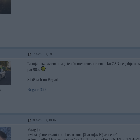
5
27. Oct 2016, 09:51
Lietojam uz saviem smagajiem komerctransportiem, sīko CSN negadījumu skai
par 90%
Sistēma ir no Brigade
Brigade 360
3
29. Oct 2016, 10:15
Vajag jo
ieviests ģimenes auto 5m bus ar kuru jāparkojas Rīgas centrā
ar busu ikdienā brauks sieviete (atklāti sākot pats arī regulāri kāpju ārā skatī