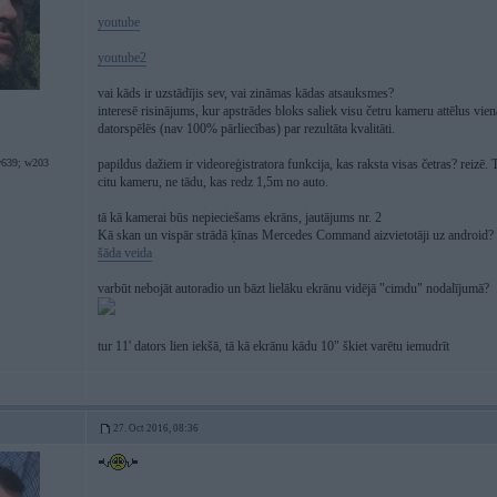
youtube
youtube2
vai kāds ir uzstādījis sev, vai zināmas kādas atsauksmes?
interesē risinājums, kur apstrādes bloks saliek visu četru kameru attēlus v
datorspēlēs (nav 100% pārliecības) par rezultāta kvalitāti.
639; w203
papildus dažiem ir videoreģistratora funkcija, kas raksta visas četras? reizē.
citu kameru, ne tādu, kas redz 1,5m no auto.
tā kā kamerai būs nepieciešams ekrāns, jautājums nr. 2
Kā skan un vispār strādā ķīnas Mercedes Command aizvietotāji uz android?
šāda veida
varbūt nebojāt autoradio un bāzt lielāku ekrānu vidējā "cimdu" nodalījumā?
tur 11' dators lien iekšā, tā kā ekrānu kādu 10" škiet varētu iemudrīt
27. Oct 2016, 08:36