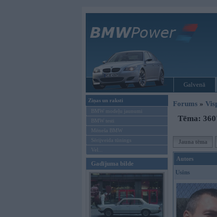
Galvenā
Ziņas un raksti
Forums
»
Vis
BMW modeļu jaunumi
Tēma: 360'
BMW testi
Mēneša BMW
Sērijveida tūnings
Jauna tēma
Vel...
Autors
Gadījuma bilde
Usins