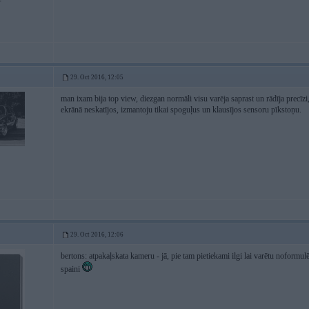
29. Oct 2016, 12:05
man ixam bija top view, diezgan normāli visu varēja saprast un rādīja precīzi,
ekrānā neskatījos, izmantoju tikai spoguļus un klausījos sensoru pīkstoņu.
29. Oct 2016, 12:06
bertons: atpakaļskata kameru - jā, pie tam pietiekami ilgi lai varētu noformulēt
spaini