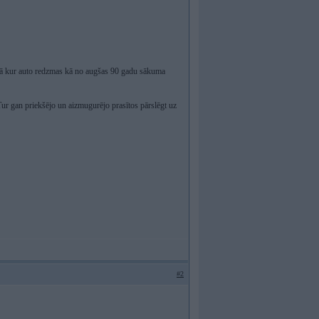
ienā kur auto redzmas kā no augšas 90 gadu sākuma
 Tur gan priekšējo un aizmugurējo prasītos pārslēgt uz
#2