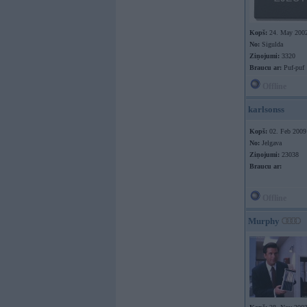
Kopš:
24. May 200
No:
Sigulda
Ziņojumi:
3320
Braucu ar:
Puf-puf
Offline
karlsonss
Kopš:
02. Feb 2009
No:
Jelgava
Ziņojumi:
23038
Braucu ar:
Offline
Murphy