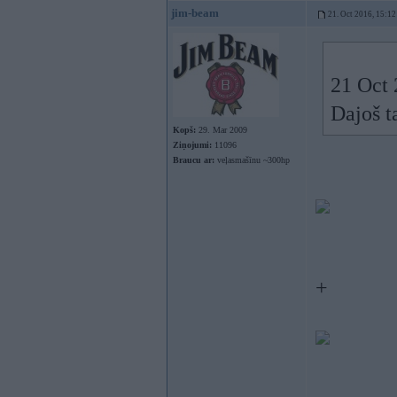
jim-beam
21. Oct 2016, 15:12
21 Oct 
Dajoš t
Kopš:
29. Mar 2009
Ziņojumi:
11096
Braucu ar:
veļasmašīnu ~300hp
+