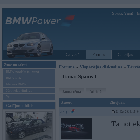
Sveiks,
Viesi!
Ie
Galvenā
Forums
Galerijas
Ziņas un raksti
Forums
»
Vispārējās diskusijas
»
Tērzē
BMW modeļu jaunumi
Tēma: Spams I
BMW testi
Mēneša BMW
Sērijveida tūnings
Jauna tēma
Atbildēt
Vel...
Autors
Ziņojums
Gadījuma bilde
artys
21. Oct 2016, 15:04
Tā notie