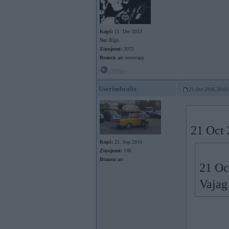
Kopš:
11. Dec 2013
No:
Rīga
Ziņojumi:
2072
Braucu ar:
ernestapp
Offline
Userimbralis
21. Oct 2016, 20:03
21 Oct 
Kopš:
21. Sep 2016
Ziņojumi:
146
Braucu ar:
21 Oc
Vajag 