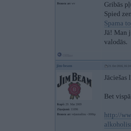
Gribās pļ
Braucu ar:
wv
Spied ze
Spama to
Jā! Man j
valodās.
Offline
jim-beam
21. Oct 2016, 16:24
Jāciešas 
Bet vispā
Kopš:
29. Mar 2009
Ziņojumi:
11096
http://ww
Braucu ar:
veļasmašīnu ~300hp
alkoholi