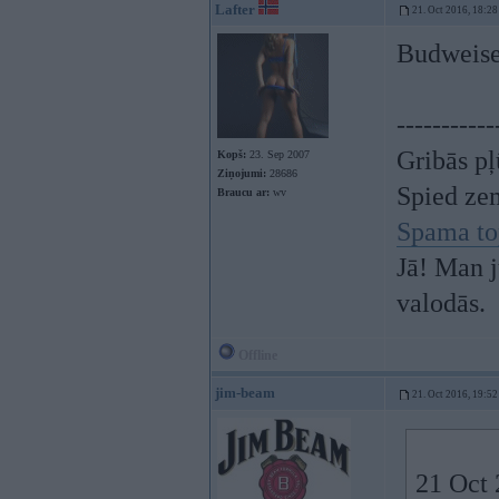
Lafter
21. Oct 2016, 18:28
Budweis
-----------
Gribās pļ
Kopš:
23. Sep 2007
Ziņojumi:
28686
Spied ze
Braucu ar:
wv
Spama to
Jā! Man j
valodās.
Offline
jim-beam
21. Oct 2016, 19:52
21 Oct 