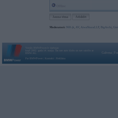
Offline
Jauna tēma
Atbildēt
Moderatori:
968-jk
,
AV
,
AiwaShuraLLP
,
BigArchi
,
Gir
Vortāls BMWPower.lv darbojas
kopš 2002. gada 14. maija. Tas nav auto klubs un nav saistīts ar
Galvena
|
Fo
BMW AG.
Par BMWPower
|
Kontakti
|
Reklāma