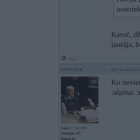
nostrie
Karoč, dž
jautāja, 
Offline
CAPSLOCK
21. Oct 2016, 21:15
Ko nevie
:alpina: 
Kopš:
17. Oct 2016
Ziņojumi:
889
Braucu ar: