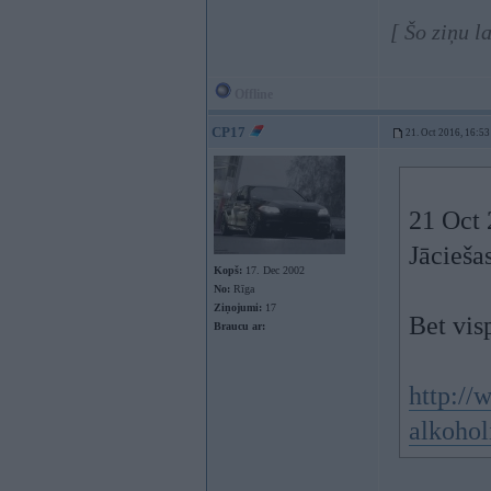
[ Šo ziņu l
Offline
CP17
21. Oct 2016, 16:53
21 Oct 
Jācieša
Kopš:
17. Dec 2002
No:
Rīga
Ziņojumi:
17
Bet vis
Braucu ar:
http://
alkoho