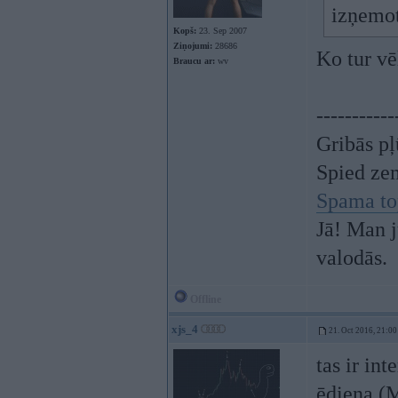
izņemot
Kopš:
23. Sep 2007
Ziņojumi:
28686
Ko tur vē
Braucu ar:
wv
-----------
Gribās pļ
Spied ze
Spama to
Jā! Man j
valodās.
Offline
xjs_4
21. Oct 2016, 21:00
tas ir int
ēdiena (M