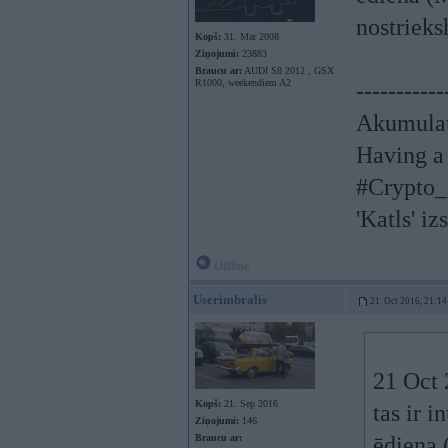
nostriek
Kopš:
31. Mar 2008
Ziņojumi:
23883
Braucu ar:
AUDI S8 2012 , GSX
R1000, weekendiem A2
-----------
Akumulat
Having a 
#Crypto_
'Katls' iz
Offline
Userimbralis
21. Oct 2016, 21:14
21 Oct 
Kopš:
21. Sep 2016
tas ir i
Ziņojumi:
146
Braucu ar:
ēdiena 