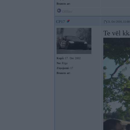
Braucu ar:
Offline
CP17
21. Oct 2016, 15:08
Te vēl kk
Kopš:
17. Dec 2002
No:
Rīga
Ziņojumi:
17
Braucu ar: