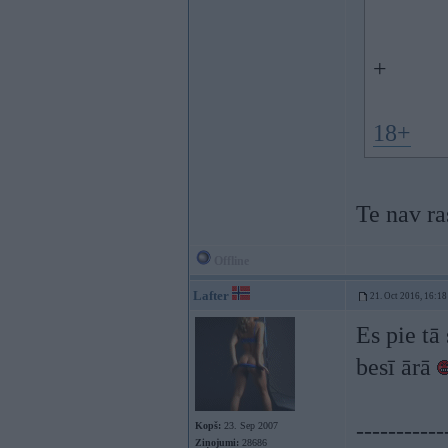
+
18+
Te nav ra
Offline
Lafter
21. Oct 2016, 16:18
Es pie tā
besī ārā
-----------
Kopš:
23. Sep 2007
Ziņojumi:
28686