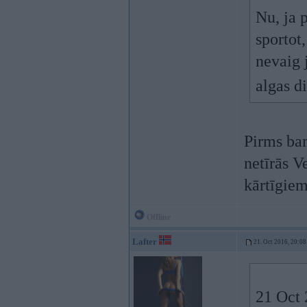
Nu, ja 
sportot
nevaig 
algas d
Pirms bam
netīrās V
kārtīgiem
Offline
Lafter
21. Oct 2016, 20:08
21 Oct 