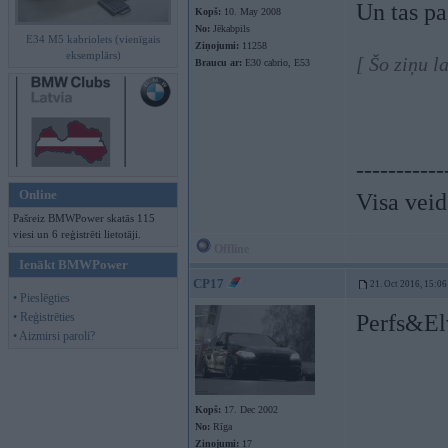
Un tas pa
Kopš:
10. May 2008
No:
Jēkabpils
E34 M5 kabriolets (vienīgais
Ziņojumi:
11258
eksemplārs)
[ Šo ziņu l
Braucu ar:
E30 cabrio, E53
-----------
Online
Visa veid
Pašreiz BMWPower skatās 115
viesi un 6 reģistrēti lietotāji.
Offline
Ienākt BMWPower
CP17
21. Oct 2016, 15:06
• Pieslēgties
• Reģistrēties
Perfs&El
• Aizmirsi paroli?
Kopš:
17. Dec 2002
No:
Rīga
Ziņojumi:
17