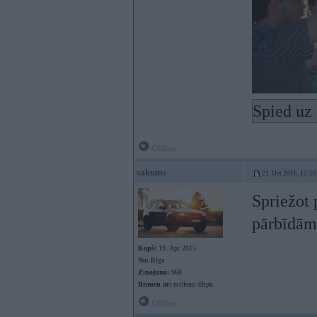
Spied uz 
Offline
sakums
21. Oct 2016, 15:10
Spriežot p
pārbīdāms
Kopš:
19. Apr 2015
No:
Rīga
Ziņojumi:
960
Braucu ar:
milfeņu džipu
Offline