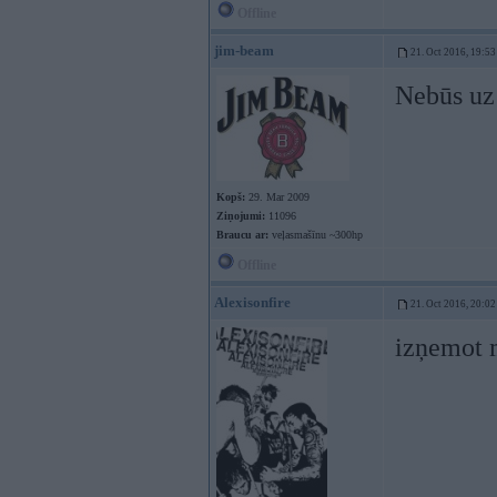
Offline
jim-beam
21. Oct 2016, 19:53
Nebūs uz 
Kopš:
29. Mar 2009
Ziņojumi:
11096
Braucu ar:
veļasmašīnu ~300hp
Offline
Alexisonfire
21. Oct 2016, 20:02
izņemot m