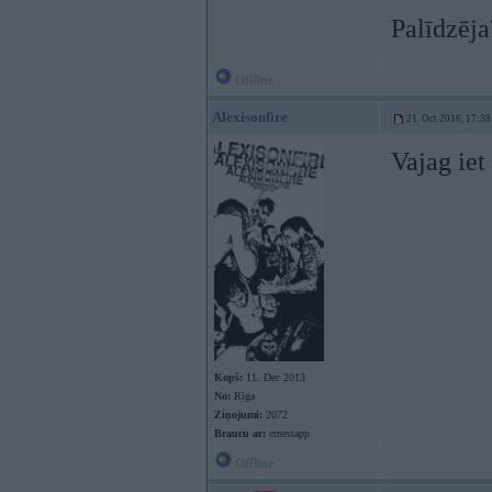
Palīdzēja
Offline
Alexisonfire
21. Oct 2016, 17:38
Vajag iet
Kopš:
11. Dec 2013
No:
Rīga
Ziņojumi:
2072
Braucu ar:
ernestapp
Offline