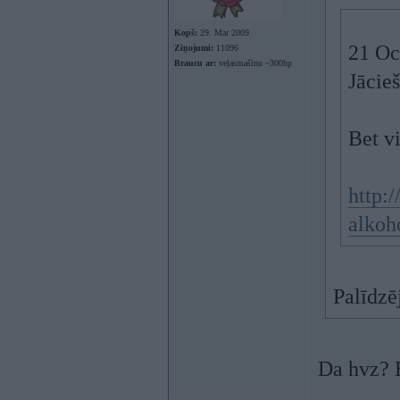
Kopš:
29. Mar 2009
21 Oc
Ziņojumi:
11096
Braucu ar:
veļasmašīnu ~300hp
Jācie
Bet v
http:/
alkoh
Palīdzē
Da hvz? E