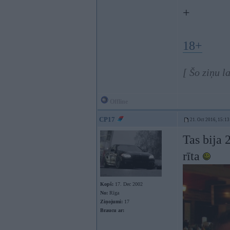
+
18+
[ Šo ziņu l
Offline
CP17
21. Oct 2016, 15:13
Tas bija 
rīta
Kopš:
17. Dec 2002
No:
Rīga
Ziņojumi:
17
Braucu ar: