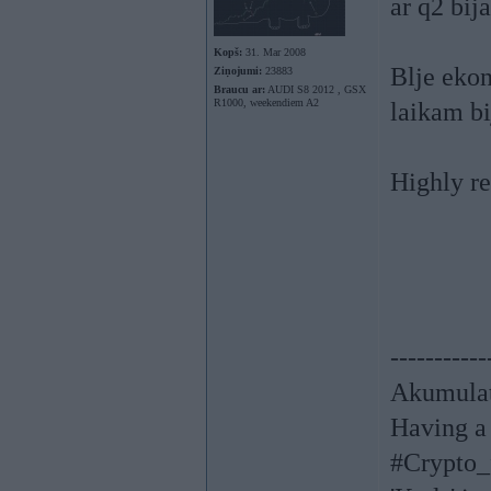
ar q2 bij
Kopš:
31. Mar 2008
Blje ekon
Ziņojumi:
23883
Braucu ar:
AUDI S8 2012 , GSX
R1000, weekendiem A2
laikam bi
Highly re
-----------
Akumulat
Having a 
#Crypto_