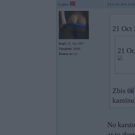
Lafter
21. Oct 2016, 14:20
21 Oct 
Kopš:
23. Sep 2007
21 Oc
Ziņojumi:
28686
Braucu ar:
wv
Zbis
kamīnu
No karstu
ar to dze