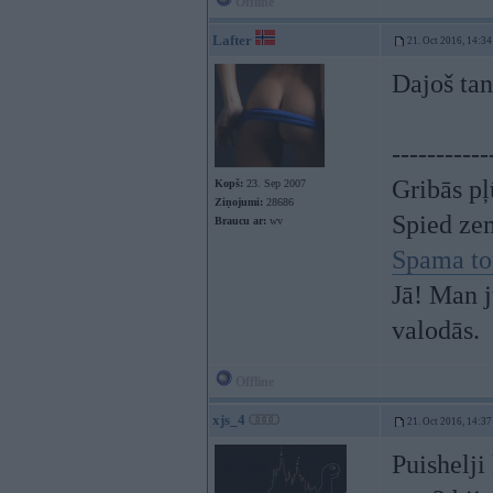
Offline
Lafter
21. Oct 2016, 14:34
Dajoš ta
-----------
Gribās pļ
Kopš:
23. Sep 2007
Ziņojumi:
28686
Spied ze
Braucu ar:
wv
Spama to
Jā! Man j
valodās.
Offline
xjs_4
21. Oct 2016, 14:37
Puishelji