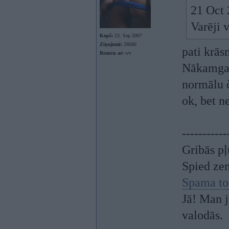
21 Oct 
Varēji 
Kopš:
23. Sep 2007
Ziņojumi:
28686
pati krās
Braucu ar:
wv
Nākamgad 
normālu č
ok, bet 
-----------
Gribās pļ
Spied ze
Spama to
Jā! Man j
valodās.