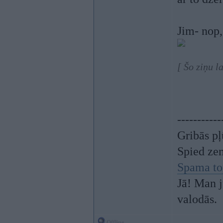
Jim- nop
[ Šo ziņu l
-----------
Gribās pļ
Spied ze
Spama to
Jā! Man j
valodās.
Offline