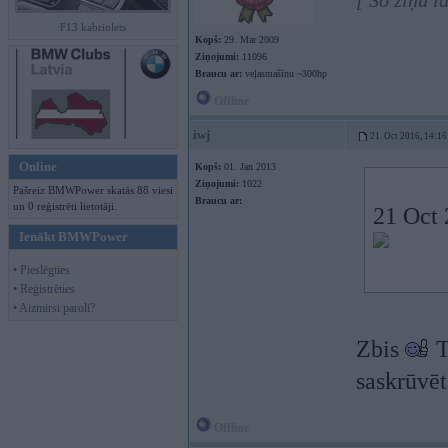
[ Šo ziņu l
F13 kabriolets
Kopš:
29. Mar 2009
Ziņojumi:
11096
Braucu ar:
veļasmašīnu ~300hp
Offline
iwj
21. Oct 2016, 14:16
Online
Kopš:
01. Jan 2013
Ziņojumi:
1022
Pašreiz BMWPower skatās 88 viesi
Braucu ar:
un 0 reģistrēti lietotāji.
21 Oct 
Ienākt BMWPower
• Pieslēgties
• Reģistrēties
• Aizmirsi paroli?
Zbis
T
saskrūvē
Offline