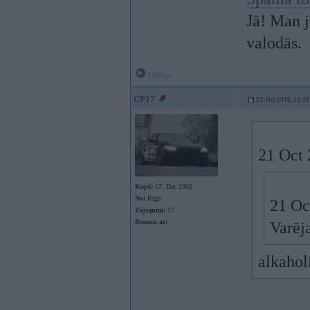
Jā! Man j
valodās.
Offline
CP17
21. Oct 2016, 14:28
21 Oct 
Kopš:
17. Dec 2002
No:
Rīga
21 Oc
Ziņojumi:
17
Braucu ar:
Varēj
alkaho