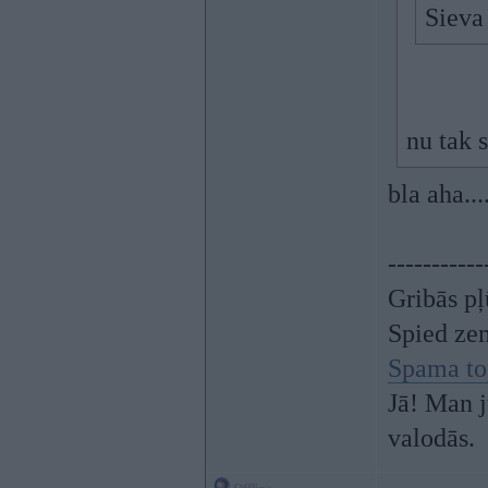
Sieva
nu tak 
bla aha...
-----------
Gribās pļ
Spied ze
Spama to
Jā! Man j
valodās.