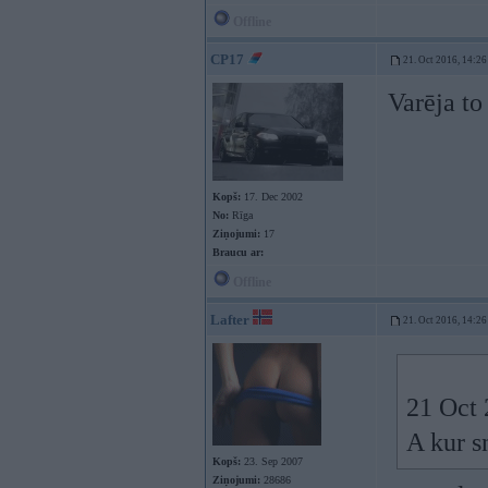
Offline
CP17
21. Oct 2016, 14:26
Varēja t
Kopš:
17. Dec 2002
No:
Rīga
Ziņojumi:
17
Braucu ar:
Offline
Lafter
21. Oct 2016, 14:26
21 Oct 
A kur s
Kopš:
23. Sep 2007
Ziņojumi:
28686