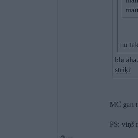
man.
mau
nu tak
bla aha.
striķī
MC gan ti
PS: viņš 