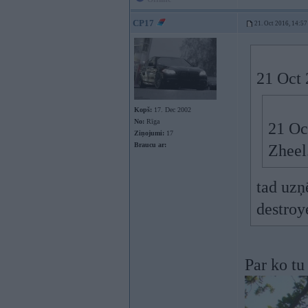
CP17
21. Oct 2016, 14:57
21 Oct 
Kopš:
17. Dec 2002
No:
Rīga
21 Oc
Ziņojumi:
17
Braucu ar:
Zheel
tad uz
destroy
Par ko tu