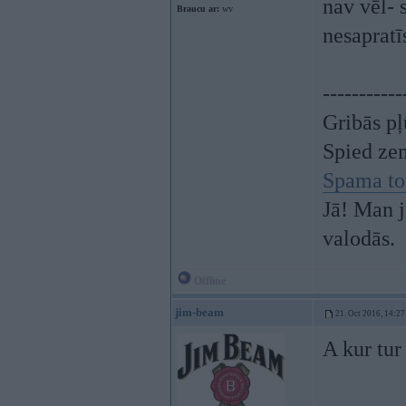
nav vēl- 
Braucu ar:
wv
nesaprat
-----------
Gribās pļ
Spied ze
Spama to
Jā! Man j
valodās.
Offline
jim-beam
21. Oct 2016, 14:27
A kur tur