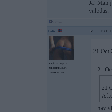
Jā! Man j
valodās.
Offline
Lafter
21. Oct 2016, 14:30
21 Oct 
Kopš:
23. Sep 2007
21 Oc
Ziņojumi:
28686
Braucu ar:
wv
21 
A ku
nav vē