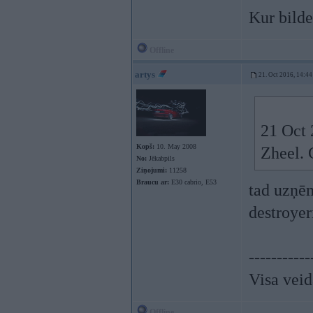
Kur bilde
Offline
artys
21. Oct 2016, 14:44
21 Oct 
Kopš:
10. May 2008
Zheel. 
No:
Jēkabpils
Ziņojumi:
11258
Braucu ar:
E30 cabrio, E53
tad uzņē
destroyer
-----------
Visa veid
Offline