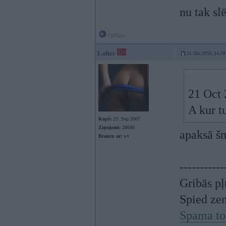
nu tak sl
Offline
Lafter
21. Oct 2016, 14:28
21 Oct 
A kur t
Kopš:
23. Sep 2007
Ziņojumi:
28686
apaksā š
Braucu ar:
wv
-----------
Gribās pļ
Spied ze
Spama to