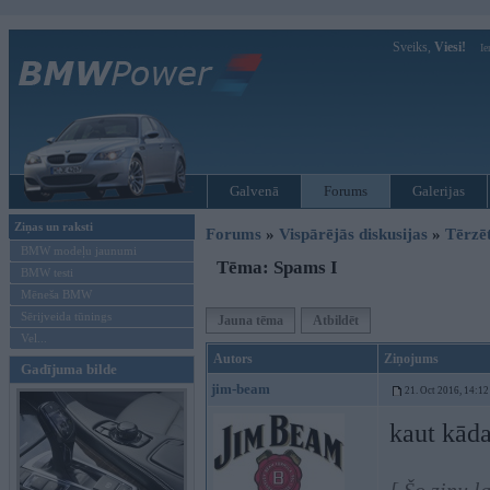
Sveiks,
Viesi!
Ie
Galvenā
Forums
Galerijas
Ziņas un raksti
Forums
»
Vispārējās diskusijas
»
Tērzē
BMW modeļu jaunumi
Tēma: Spams I
BMW testi
Mēneša BMW
Sērijveida tūnings
Jauna tēma
Atbildēt
Vel...
Autors
Ziņojums
Gadījuma bilde
jim-beam
21. Oct 2016, 14:12
kaut kād