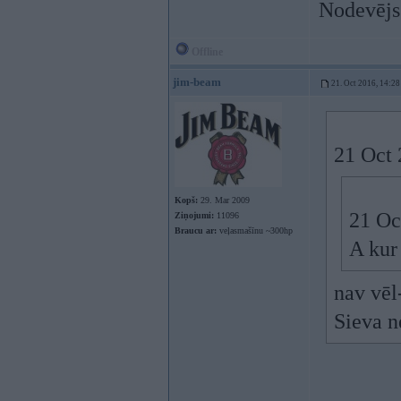
Nodevējs
Offline
jim-beam
21. Oct 2016, 14:28
21 Oct 
Kopš:
29. Mar 2009
21 Oc
Ziņojumi:
11096
Braucu ar:
veļasmašīnu ~300hp
A kur
nav vēl
Sieva n