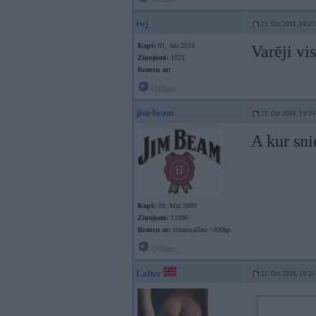
iwj
21. Oct 2016, 14:23
Kopš:
01. Jan 2013
Varēji vi
Ziņojumi:
1022
Braucu ar:
Offline
jim-beam
21. Oct 2016, 14:24
A kur sni
Kopš:
29. Mar 2009
Ziņojumi:
11096
Braucu ar:
veļasmašīnu ~300hp
Offline
Lafter
21. Oct 2016, 14:25