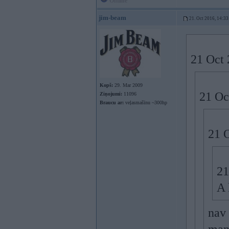
Offline
jim-beam
21. Oct 2016, 14:33
21 Oct 
Kopš:
29. Mar 2009
21 Oc
Ziņojumi:
11096
Braucu ar:
veļasmašīnu ~300hp
21 
21
A 
nav 