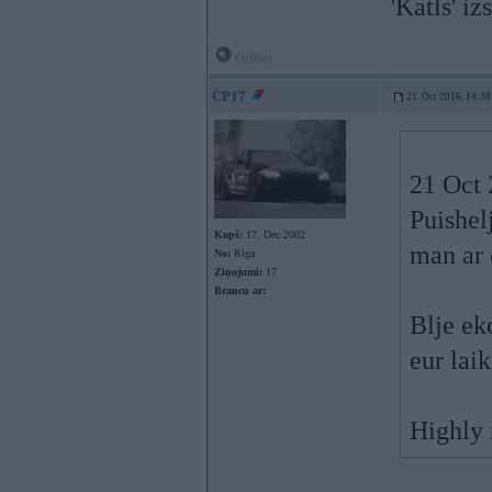
'Katls' iz
Offline
CP17
21. Oct 2016, 14:38
21 Oct 
Puishel
Kopš:
17. Dec 2002
man ar 
No:
Rīga
Ziņojumi:
17
Braucu ar:
Blje ek
eur lai
Highly 