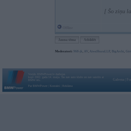
[ Šo ziņu 
Offline
Jauna tēma
Atbildēt
Moderatori:
968-jk
,
AV
,
AiwaShuraLLP
,
BigArchi
,
Gir
Vortāls BMWPower.lv darbojas
kopš 2002. gada 14. maija. Tas nav auto klubs un nav saistīts ar
Galvena
|
Fo
BMW AG.
Par BMWPower
|
Kontakti
|
Reklāma