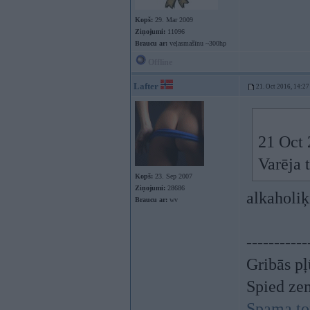
Kopš:
29. Mar 2009
Ziņojumi:
11096
Braucu ar:
veļasmašīnu ~300hp
Offline
Lafter
21. Oct 2016, 14:27
21 Oct 
Varēja 
Kopš:
23. Sep 2007
Ziņojumi:
28686
alkaholi
Braucu ar:
wv
-----------
Gribās pļ
Spied ze
Spama to