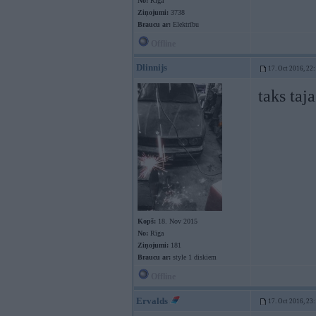
No:
Rīga
Ziņojumi:
3738
Braucu ar:
Elektrību
Offline
Dlinnijs
17. Oct 2016, 22
taks taja
Kopš:
18. Nov 2015
No:
Rīga
Ziņojumi:
181
Braucu ar:
style 1 diskiem
Offline
Ervalds
17. Oct 2016, 23