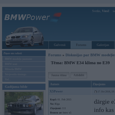
Sveiks,
Viesi!
Ie
Galvenā
Forums
Galerijas
Ziņas un raksti
Forums
»
Diskusijas par BMW modeļi
BMW modeļu jaunumi
Tēma: BMW E34 klima no E39
BMW testi
Mēneša BMW
Sērijveida tūnings
Jauna tēma
Atbildēt
Vel...
Autors
Ziņojums
Gadījuma bilde
X5Power
17. Oct 2016, 19
Kopš:
01. Feb 2015
dārgie e
No:
Rīga
info kas
Ziņojumi:
111
Braucu ar:
bmw x5