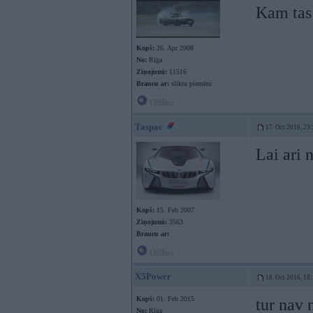
Kam tas 
Kopš:
26. Apr 2008
No:
Rīga
Ziņojumi:
11516
Braucu ar:
sliktu piemēru
Offline
Taspac
17. Oct 2016, 23
Lai ari 
Kopš:
15. Feb 2007
Ziņojumi:
3563
Braucu ar:
Offline
X5Power
18. Oct 2016, 18
Kopš:
01. Feb 2015
tur nav 
No:
Rīga