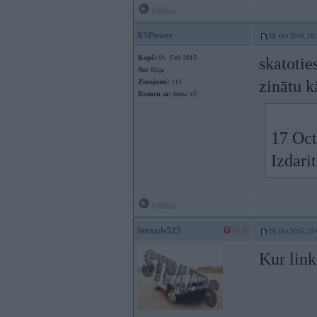
Offline
X5Power
18. Oct 2016, 18
Kopš:
01. Feb 2015
skatoties
No:
Rīga
zinātu k
Ziņojumi:
111
Braucu ar:
bmw x5
17 Oct
Izdarit
Offline
Strazds525
18. Oct 2016, 19
Kur link