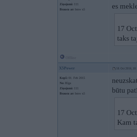
es mekle
Ziņojumi:
111
Braucu ar:
bmw x5
17 Oct
taks ta
Offline
X5Power
18. Oct 2016, 18
Kopš:
01. Feb 2015
neuzskat
No:
Rīga
būtu pa
Ziņojumi:
111
Braucu ar:
bmw x5
17 Oct
Kam ta