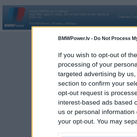
Vortāls BMWPower.lv darbojas
kopš 2002. gada 14. maija. Tas nav auto klubs un nav saistīts ar
Galvena
|
Fo
BMW AG.
Par BMWPower
|
Kontakti
|
Reklāma
BMWPower.lv -
Do Not Process My
If you wish to opt-out of the
processing of your personal
targeted advertising by us
section to confirm your sel
opt-out request is proces
interest-based ads based o
us or personal information d
your opt-out. You may separ
disclosure of your personal