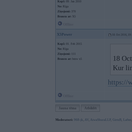
Kopš:
09. Jan 2010
No:
Rīga
Ziņojumi:
370
Braucu ar:
X5
Offline
X5Power
18. Oct 2016, 19
Kopš:
01. Feb 2015
No:
Rīga
Ziņojumi:
111
18 Oct
Braucu ar:
bmw x5
Kur li
https://
Offline
Jauna tēma
Atbildēt
Moderatori:
968-jk
,
AV
,
AiwaShuraLLP
,
GirtzB
,
Lafter