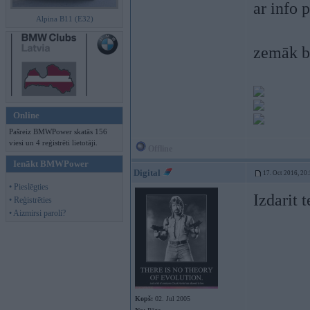
ar info 
Alpina B11 (E32)
zemāk b
Online
Pašreiz BMWPower skatās 156
viesi un 4 reģistrēti lietotāji.
Offline
Ienākt BMWPower
Digital
17. Oct 2016, 20
• Pieslēgties
Izdarit 
• Reģistrēties
• Aizmirsi paroli?
Kopš:
02. Jul 2005