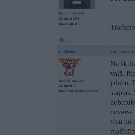
Kopš:
11. Nov 2005
----------
Ziņojumi:
6334
Braucu ar:
NS7
Tradicio
Offline
maildemon
24. Aug 2016, 14
Nu škilt
vaļā. P
Kopš:
27. Aug 2006
jālabo. 
Ziņojumi:
37
slapjas.
Braucu ar:
operatīvo transportu
nobrauku
novērsa
visu un
mašīnā