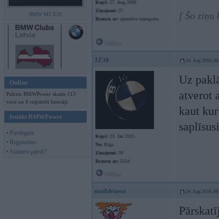
Kopš:
27. Aug 2006
Ziņojumi:
37
[ Šo ziņu
BMW M5 E39
Braucu ar:
operatīvo transportu
Offline
JZ30
24. Aug 2016, 08
Uz paklā
Online
atverot 
Pašreiz BMWPower skatās 113
viesi un 0 reģistrēti lietotāji.
kaut kur
Ienākt BMWPower
saplīsus
• Pieslēgties
Kopš:
23. Jan 2015
• Reģistrēties
No:
Rīga
• Aizmirsi paroli?
Ziņojumi:
39
Braucu ar:
525d
Offline
maildemon
24. Aug 2016, 08
Pārskatī