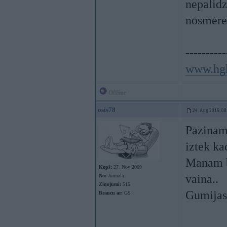
nepalidz
nosmere
----------
www.hg
Offline
osis78
24. Aug 2016, 08
Pazinam 
iztek ka
Manam b
Kopš:
27. Nov 2009
vaina..
No:
Jūrmala
Ziņojumi:
515
Gumijas
Braucu ar:
GS