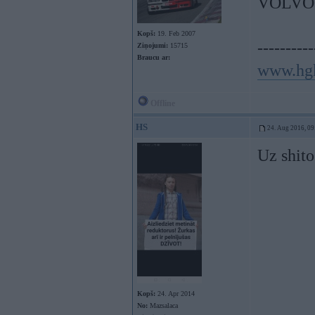
VOLVO
Kopš:
19. Feb 2007
----------
Ziņojumi:
15715
Braucu ar:
www.hg
Offline
HS
24. Aug 2016, 09
Uz shito
Kopš:
24. Apr 2014
No:
Mazsalaca