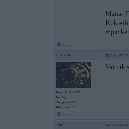
Manai Fk
Kokteil
mpacket
Offline
HUBLOC
20. Sep 2017, 08
Vai cik 
Kopš:
02. Oct 2007
No:
Rīga
Ziņojumi:
4796
Braucu ar:
SQ7
Offline
afinsh
23. Oct 2023, 15