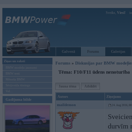
Sveiks,
Viesi!
Ie
Galvenā
Forums
Galerijas
Ziņas un raksti
Forums
»
Diskusijas par BMW modeļi
BMW modeļu jaunumi
Tēma: F10/F11 ūdens nenoturība
BMW testi
Mēneša BMW
Sērijveida tūnings
Jauna tēma
Atbildēt
Vel...
Autors
Ziņojums
Gadījuma bilde
maildemon
24. Aug 2016, 08
Sveicien
durvīm 