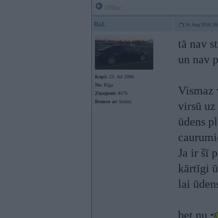
Offline
RaL
24. Aug 2016, 08
tā nav s
un nav p
Kopš:
23. Jul 2006
No:
Rīga
Vismaz v
Ziņojumi:
4076
Braucu ar:
kruīzu
virsū uz
ūdens pl
caurumie
Ja ir šī
kārtīgi 
lai ūden
bet nu