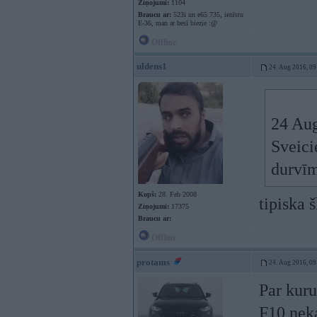
Ziņojumi:
1104
Braucu ar:
523i un e65 735, ienīstu
E-36, man ar besī biezie :@
Offline
uldens1
24. Aug 2016, 09
24 Au
Sveici
durvīm
Kopš:
28. Feb 2008
tipiska 
Ziņojumi:
17375
Braucu ar:
Offline
protams
24. Aug 2016, 09
Par kuru
F10 nek