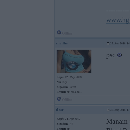
----------
www.hg
Offline
shvillis
25. Aug 2016, 14
psc
Kopš:
02. May 2008
No:
Rīga
Ziņojumi:
3293
Braucu ar:
smaidu...
Offline
d-str
30. Aug 2016, 17
Kopš:
24. Apr 2012
Manam f1
Ziņojumi:
47
Braucu ar: