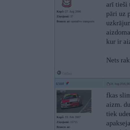
arī tieš
Kopš:
27. Aug 2006
pāri uz 
Ziņojumi:
37
uzkrājum
Braucu ar:
operatīvo transportu
aizdomas
kur ir a
Nets rak
Offline
6500
24. Aug 2016, 08
fkas sli
aizm. du
tiek ude
Kopš:
19. Feb 2007
apakseja
Ziņojumi:
15715
Braucu ar: