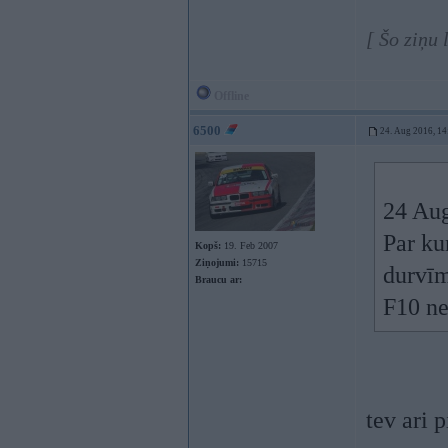
[ Šo ziņu
Offline
6500
24. Aug 2016, 14
24 Au
Par ku
Kopš:
19. Feb 2007
Ziņojumi:
15715
durvī
Braucu ar:
F10 ne
tev ari 