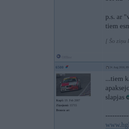
p.s. ar
tiem esm
[ Šo ziņu 
Offline
6500
24. Aug 2016, 09
...tiem 
apaksejo
slapjas
Kopš:
19. Feb 2007
Ziņojumi:
15715
Braucu ar:
----------
www.hg