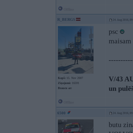
Offline
R_BERGS
24. Aug 2016, 09
psc
maisam 
----------
V/43 A
Kopš:
15. Nov 2007
Ziņojumi:
16591
un pulē
Braucu ar:
Offline
6500
24. Aug 2016, 09
butu zin