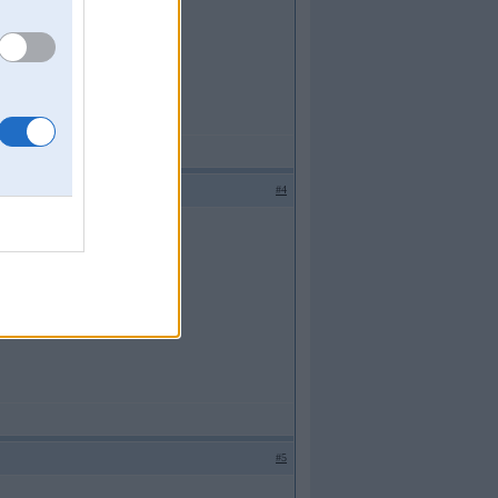
#4
#5