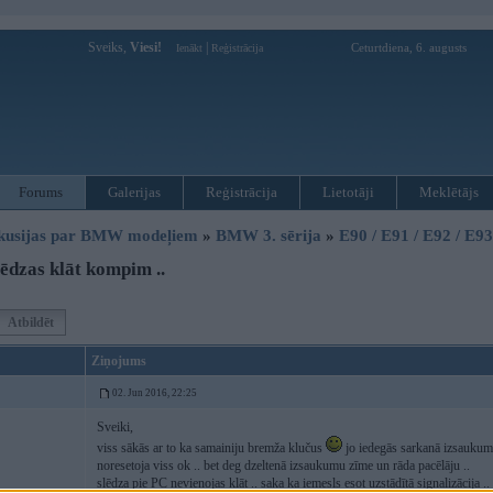
Sveiks,
Viesi!
|
Ceturtdiena, 6. augusts
Ienākt
Reģistrācija
Forums
Galerijas
Reģistrācija
Lietotāji
Meklētājs
kusijas par BMW modeļiem
»
BMW 3. sērija
»
E90 / E91 / E92 / E9
ēdzas klāt kompim ..
Atbildēt
Ziņojums
02. Jun 2016, 22:25
Sveiki,
viss sākās ar to ka samainiju bremža klučus
jo iedegās sarkanā izsaukum
noresetoja viss ok .. bet deg dzeltenā izsaukumu zīme un rāda pacēlāju ..
slēdza pie PC nevienojas klāt .. saka ka iemesls esot uzstādītā signalizācija ..