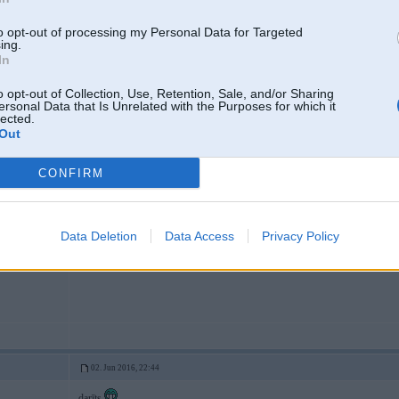
to opt-out of processing my Personal Data for Targeted
ing.
In
a ratiem pa alko
o opt-out of Collection, Use, Retention, Sale, and/or Sharing
ersonal Data that Is Unrelated with the Purposes for which it
lected.
Out
02. Jun 2016, 22:42
CONFIRM
Laba atbilde
Data Deletion
Data Access
Privacy Policy
02. Jun 2016, 22:44
darīts