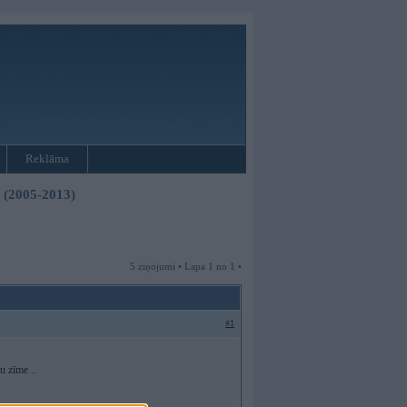
Reklāma
3 (2005-2013)
5 ziņojumi • Lapa 1 no 1 •
#1
u zīme ..