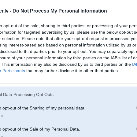
ko darīt ?
.lv -
Do Not Process My Personal Information
to opt-out of the sale, sharing to third parties, or processing of your per
02. Jun 2016, 22:37
formation for targeted advertising by us, please use the below opt-out s
r selection. Please note that after your opt-out request is processed y
uzraksti pm
@Driver
eing interest-based ads based on personal information utilized by us or
disclosed to third parties prior to your opt-out. You may separately opt-
losure of your personal information by third parties on the IAB’s list of
. This information may also be disclosed by us to third parties on the
IA
Participants
that may further disclose it to other third parties.
slu
l Data Processing Opt Outs
02. Jun 2016, 22:40
Atmet konta atlikuma screenshotu, izlemsim, ko darit
o opt-out of the Sharing of my personal data.
-----------------
In
diagnostika, elektronikas remonts & pretaizdzīšanas iekārtas.
o opt-out of the Sale of my Personal Data.
In