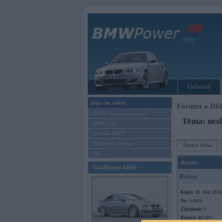
Galvenā
Ziņas un raksti
Forums
»
Dis
BMW modeļu jaunumi
Tēma: nesl
BMW testi
Mēneša BMW
Sērijveida tūnings
Jauna tēma
Vel...
Autors
Gadījuma bilde
Raiwo
Kopš:
30. Mar 2016
No:
Saldus
Ziņojumi:
6
Braucu ar:
e91