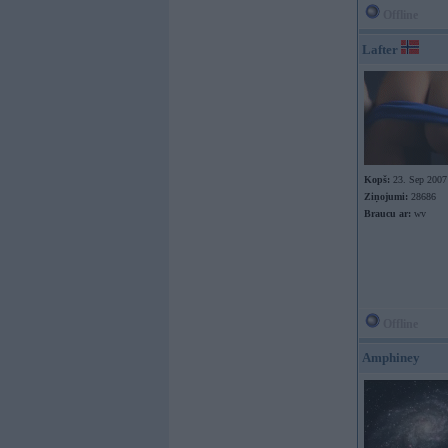
Offline
Lafter
Kopš:
23. Sep 2007
Ziņojumi:
28686
Braucu ar:
wv
Offline
Amphiney