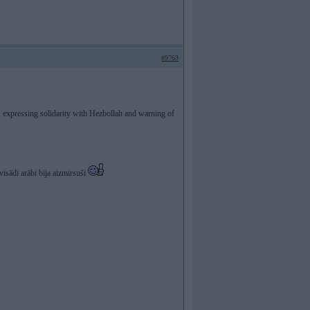
#9763
r, expressing solidarity with Hezbollah and warning of
visādi arābi bija aizmirsuši