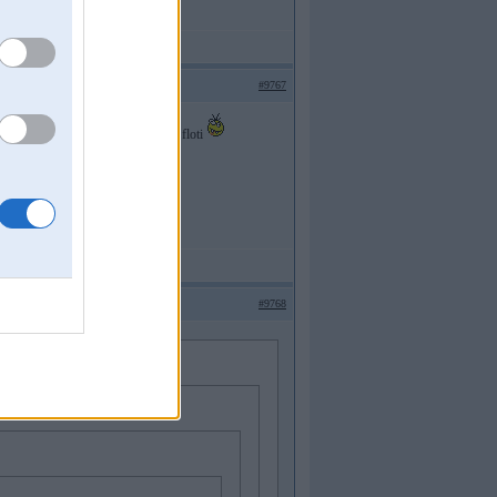
#9767
 kādiem ukraiņi iznīcināja paraškas floti
#9768