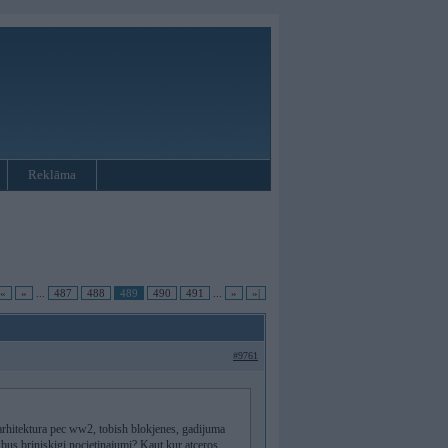
Reklāma
|«
«
...
487
488
489
490
491
...
»
»|
#9761
 arhitektura pec ww2, tobish blokjenes, gadijuma
n bus briniskigi nocietinajumi? Kaut kur atceros