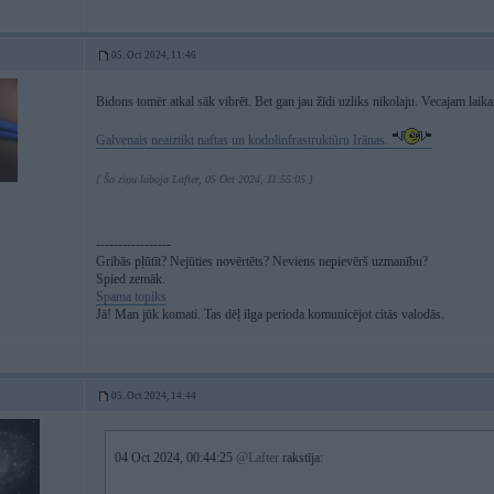
05. Oct 2024, 11:46
Bidons tomēr atkal sāk vibrēt. Bet gan jau žīdi uzliks nikolaju. Vecajam la
Galvenais neaiztikt naftas un kodolinfrastruktūru Irānas.
[ Šo ziņu laboja Lafter, 05 Oct 2024, 11:55:05 ]
-----------------
Gribās pļūtīt? Nejūties novērtēts? Neviens nepievērš uzmanību?
Spied zemāk.
Spama topiks
Jā! Man jūk komati. Tas dēļ ilga perioda komunicējot citās valodās.
05. Oct 2024, 14:44
04 Oct 2024, 00:44:25
@Lafter
rakstīja:
———-