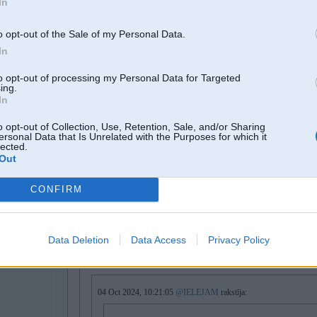
In
o opt-out of the Sale of my Personal Data.
In
05. Oct 2024, 19:48
to opt-out of processing my Personal Data for Targeted
Kāds diez stādās priekšā, kas būtu, ja pirāti tiktu pie tādiem jūras droniem ar
ing.
In
o opt-out of Collection, Use, Retention, Sale, and/or Sharing
ersonal Data that Is Unrelated with the Purposes for which it
lected.
Out
CONFIRM
06. Oct 2024, 10:54
04 Oct 2024, 13:08:40
@Lafter
rakstīja:
Data Deletion
Data Access
Privacy Policy
04 Oct 2024, 11:23:17
@fxquadro
rakstīja:
04 Oct 2024, 10:21:05
@IELEJAM
rakstīja: