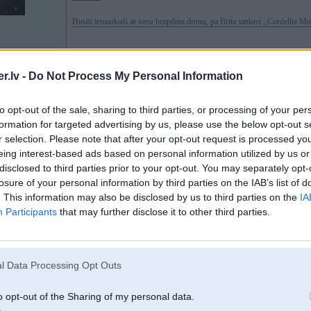
Husīti iemaukuši ar savu bezpilota dronu, pa Britu tankeri ,,Cordellia Mo
.lv -
Do Not Process My Personal Information
to opt-out of the sale, sharing to third parties, or processing of your per
https://m.youtube.com/watch?v=ggIxw2y9cOU
formation for targeted advertising by us, please use the below opt-out s
Tur gan pēctam visiem viss ok, izrādās uzbrukts ne ar vienu vien. Bet mauc
r selection. Please note that after your opt-out request is processed y
eing interest-based ads based on personal information utilized by us or
[ Šo ziņu laboja Amphiney, 05 Oct 2024, 14:45:44 ]
disclosed to third parties prior to your opt-out. You may separately opt-
losure of your personal information by third parties on the IAB’s list of
. This information may also be disclosed by us to third parties on the
IA
Participants
that may further disclose it to other third parties.
05. Oct 2024, 16:03
Mikstie
l Data Processing Opt Outs
o opt-out of the Sharing of my personal data.
4