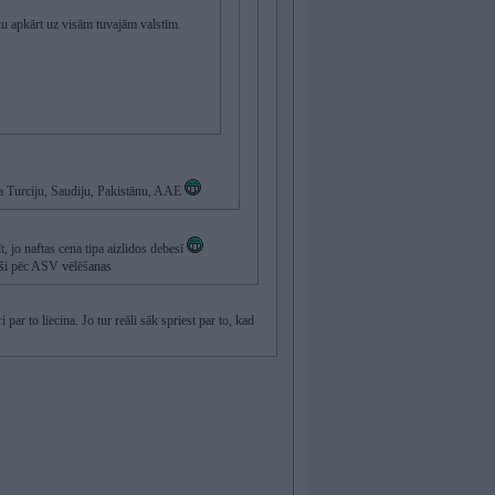
tiku apkārt uz visām tuvajām valstīm.
pa Turciju, Saudiju, Pakistānu, AAE
, jo naftas cena tipa aizlidos debesī
ieši pēc ASV vēlēšanas
ar to liecina. Jo tur reāli sāk spriest par to, kad