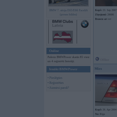
BMW 7. sērija E65/E66 Facelift
Kopš:
23. Sep 2007
(preses bildes)
Ziņojumi:
28686
Braucu ar:
wv
Online
Pašreiz BMWPower skatās 85 viesi
Offline
un 4 reģistrēti lietotāji.
Mizx
Ienākt BMWPower
• Pieslēgties
• Reģistrēties
• Aizmirsi paroli?
Kopš:
26. Apr 2004
No:
Rīga