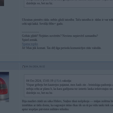
dzirdejis so, bet nu hz.
Ukrainas piemērs ràda- nebūs gluži taisnība. Taču taisnība ir- tādas ir var teik
celti tajā laikā. Sevišķi 60to+ gadu.
-----------------
Gribās pļūtīt? Nejūties novērtēts? Neviens nepievērš uzmanību?
Spied zemāk.
Spama topiks
Jā! Man jūk komati. Tas dēļ ilga perioda komunicējot citās valodās.
04. Oct 2024, 16:32
04 Oct 2024, 15:01:19
@Xrk
rakstīja:
Vispar gribeju bet kautrejos pajautat, mos kads zin - briniskiga padomju
nebija celta ar planu b, ka kara gadijuma tur izmetis lauka iedzivotajus u
dzirdejis so, bet nu hz.
Bija mazliet citādi un sāka Hitlers, Staļins tikai nošpikoja — mājas nolēma bū
izmētātas ar tādu domu, ka sagraujot tādas ēkas tik un tā pa vidu tanki tiek c
aptur iespējas pārvietot militāro tehniku.