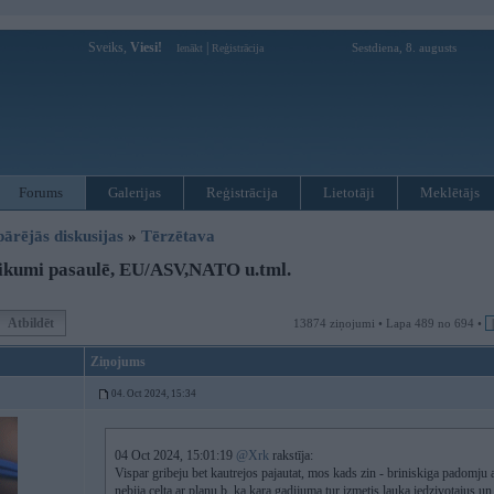
Sveiks,
Viesi!
|
Sestdiena, 8. augusts
Ienākt
Reģistrācija
Forums
Galerijas
Reģistrācija
Lietotāji
Meklētājs
pārējās diskusijas
»
Tērzētava
ikumi pasaulē, EU/ASV,NATO u.tml.
Atbildēt
13874 ziņojumi • Lapa 489 no 694 •
Ziņojums
04. Oct 2024, 15:34
04 Oct 2024, 15:01:19
@Xrk
rakstīja:
Vispar gribeju bet kautrejos pajautat, mos kads zin - briniskiga padomju
nebija celta ar planu b, ka kara gadijuma tur izmetis lauka iedzivotajus u