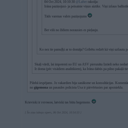
04 Oct 2024, 10:10:30
@Lafter
rakstīja:
Iràna paziņojusi- ja peisainie viņus aiztiks. Viņi izšaus ballis
Tāds varenas valsts paziņojums
Bet viñi no žīdiem norausies es pieļauju.
Ko nez tie pamuļķi ar to domāja? Gribētu redzēt kā viņi uzšautu 
Skaļi vārdi, lai impotenti no EU un ASV pierunātu Izrāeli neko nedarīt
Ir doma (pēc visādiem analitikiem), ka Irāna dabūs pa pilno pakaļā t
Pilnbā iespējams. Jo vakardien bija sanāksme un konsultācijas. Komentàri p
no
gigemona
un pasaules policista Usa ir pàrvērtusies par apsmieklu.
Krieviski ir гегемон, latviski tas būtu hegemons.
[ Šo ziņu laboja sipers, 06 Oct 2024, 10:54:53 ]