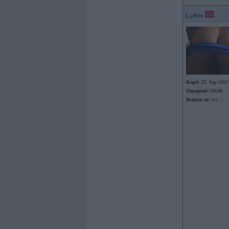
Lafter
Kopš:
23. Sep 2007
Ziņojumi:
28686
Braucu ar:
wv