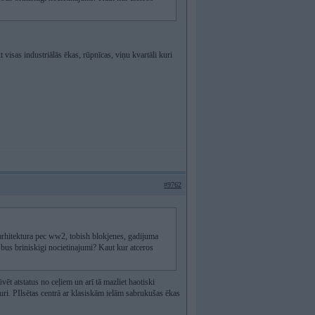
t visas industriālās ēkas, rūpnīcas, viņu kvartāli kuri
#9762
 arhitektura pec ww2, tobish blokjenes, gadijuma
n bus briniskigi nocietinajumi? Kaut kur atceros
vēt atstatus no ceļiem un arī tā mazliet haotiski
auri. PIlsētas centrā ar klasiskām ielām sabrukušas ēkas