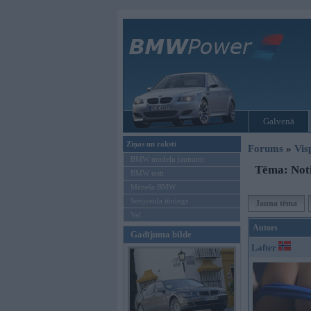
Galvenā
Ziņas un raksti
Forums
»
Vis
BMW modeļu jaunumi
Tēma: Not
BMW testi
Mēneša BMW
Sērijveida tūnings
Jauna tēma
Vel...
Autors
Gadījuma bilde
Lafter