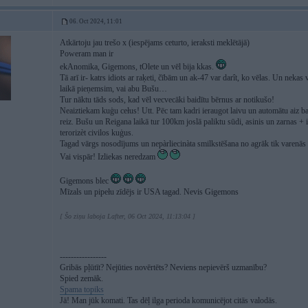
06. Oct 2024, 11:01
Atkārtoju jau trešo x (iespējams ceturto, ieraksti meklētājā)
Poweram man ir
ekAnomika, Gigemons, tOlete un vēl bija kkas.
Tā arī ir- katrs idiots ar raķeti, čībām un ak-47 var darît, ko vēlas. Un ne
laikā pieņemsim, vai abu Bušu…
Tur nāktu tāds sods, kad vēl vecvecāki baidītu bērnus ar notikušo!
Neaiztiekam kuģu cełus! Utt. Pēc tam kadri ieraugot laivu un automātu aiz ba
reiz. Bušu un Reigana laikā tur 100km joslā paliktu sūdi, asinis un zarnas + 
terorizèt civilos kuģus.
Tagad vārgs nosodījums un nepàrliecinàta smilkstēšana no agrāk tik varenā
Vai vispār! Izliekas neredzam
Gigemons blec
Mīzals un pipełu zīdējs ir USA tagad. Nevis Gigemons
[ Šo ziņu laboja Lafter, 06 Oct 2024, 11:13:04 ]
-----------------
Gribās pļūtīt? Nejūties novērtēts? Neviens nepievērš uzmanību?
Spied zemāk.
Spama topiks
Jā! Man jūk komati. Tas dēļ ilga perioda komunicējot citās valodās.