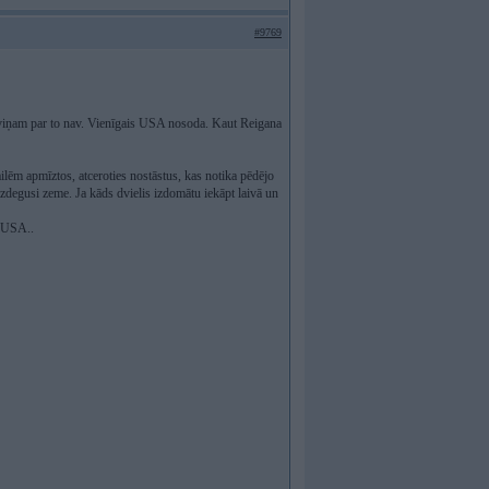
#9769
kas viņam par to nav. Vienīgais USA nosoda. Kaut Reigana
ilēm apmīztos, atceroties nostāstus, kas notika pēdējo
izdegusi zeme. Ja kāds dvielis izdomātu iekāpt laivā un
s USA..