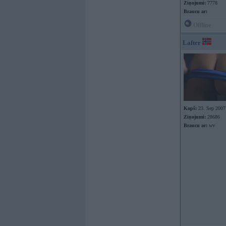
Ziņojumi:
7778
Braucu ar:
Offline
Lafter
Kopš:
23. Sep 2007
Ziņojumi:
28686
Braucu ar:
wv