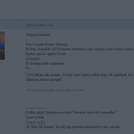
04. Oct 2024, 17:01
Turpinot baumas.
Iran’s Leader Issues Warning
In Iran, Ayatollah Ali Khamenei delivered a rare sermon at the Friday Praye
further attacks against Israel.
(Googlei)
Es domāju balle turpināsies.
P.s
USA laikam sāk mosties. Arī par savu statusu naftas tirgū sāk atgādināt. Ko 
(Baumas atrastas google)
[ Šo ziņu laboja Lafter, 04 Oct 2024, 17:36:00 ]
-----------------
Gribās pļūtīt? Nejūties novērtēts? Neviens nepievērš uzmanību?
Spied zemāk.
Spama topiks
Jā! Man jūk komati. Tas dēļ ilga perioda komunicējot citās valodās.