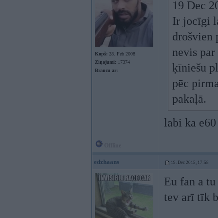
19 Dec 20
Ir jocīgi 
drošvien 
nevis par
Kopš:
28. Feb 2008
Ziņojumi:
17374
ķīniešu p
Braucu ar:
pēc pirmaj
pakaļā.
labi ka e60
Offline
edzhaans
19. Dec 2015, 17:58
Eu fan a tu
tev arī tīk