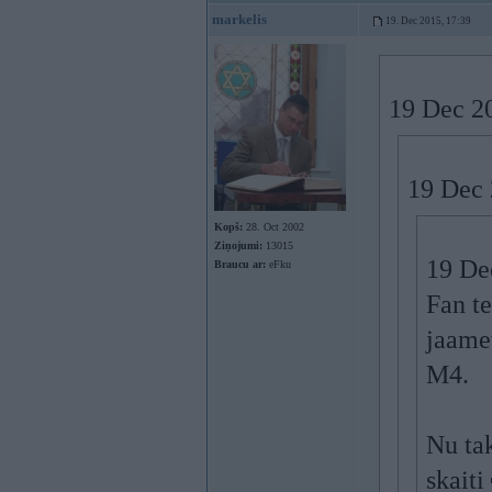
markelis
19. Dec 2015, 17:39
19 Dec 20
19 Dec 
Kopš:
28. Oct 2002
Ziņojumi:
13015
19 Dec
Braucu ar:
eFku
Fan t
jaame
M4.
Nu ta
skaiti