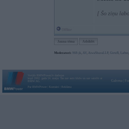
[ Šo ziņu lab
Offline
Jauna tēma
Atbildēt
Moderatori:
968-jk
,
AV
,
AiwaShuraLLP
,
GirtzB
,
Lafter
Vortāls BMWPower.lv darbojas
kopš 2002. gada 14. maija. Tas nav auto klubs un nav saistīts ar
Galvena
|
Fo
BMW AG.
Par BMWPower
|
Kontakti
|
Reklāma