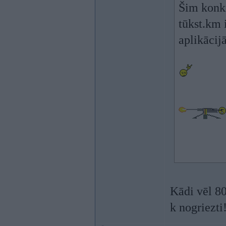
Šim konkr
tūkst.km 
aplikācijā
Kādi vēl 80
k nogriezti