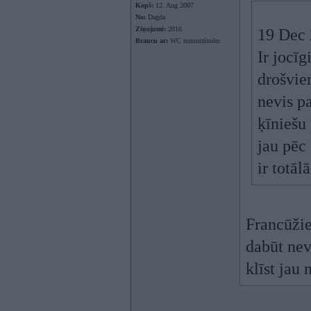
Kopš:
12. Aug 2007
No:
Dagda
Ziņojumi:
2016
19 Dec 2
Braucu ar:
WC numurzīmēm
Ir jocīg
drošvie
nevis pa
ķīniešu
jau pēc 
ir totāl
Francūžie
dabūt nev
klīst jau