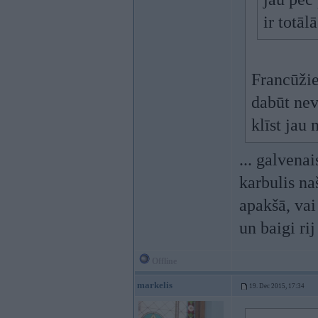
ir totāl
Francūžie
dabūt nev
klīst jau
... galvenai
karbulis na
apakšā, vai
un baigi ri
Offline
markelis
19. Dec 2015, 17:34