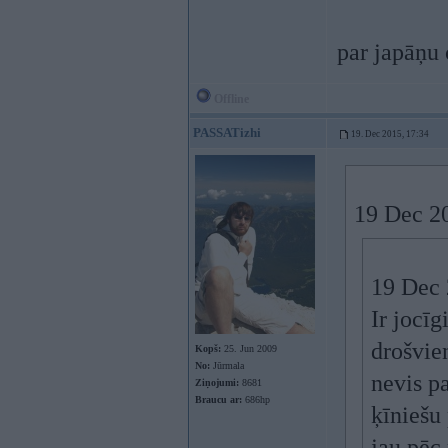
par japāņu 
Offline
PASSATizhi
19. Dec 2015, 17:34
19 Dec 20
19 Dec 2
Ir jocīg
drošvie
Kopš:
25. Jun 2009
No:
Jūrmala
nevis pa
Ziņojumi:
8681
Braucu ar:
686hp
ķīniešu
jau pēc 