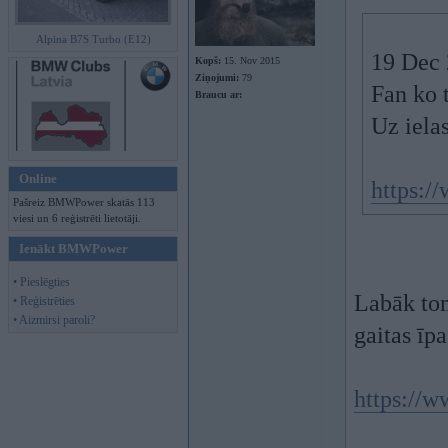
Alpina B7S Turbo (E12)
19 Dec 
Kopš:
15. Nov 2015
Ziņojumi:
79
Fan ko 
Braucu ar:
Uz ielas 
Online
https://
Pašreiz BMWPower skatās 113
viesi un 6 reģistrēti lietotāji.
Ienākt BMWPower
• Pieslēgties
Labāk tom
• Reģistrēties
• Aizmirsi paroli?
gaitas īp
https://w