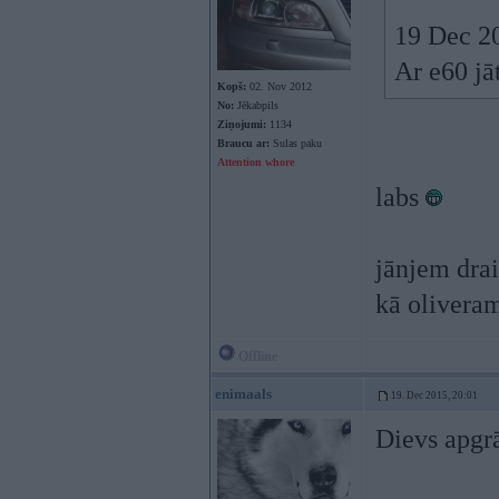
19 Dec 20
Ar e60 jā
Kopš:
02. Nov 2012
No:
Jēkabpils
Ziņojumi:
1134
Braucu ar:
Sulas paku
Attention whore
labs
jānjem drai
kā olivera
Offline
enimaals
19. Dec 2015, 20:01
Dievs apgr