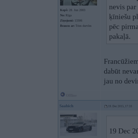
nevis par
Kopš:
28. Jun 2003
ķīniešu p
No:
Rīga
Ziņojumi:
13306
pēc pirmaj
Braucu ar:
Trim durvīm
pakaļā.
Francūžiem 
dabūt nevar
jau no dev
Offline
Saabich
19. Dec 2015, 17:33
19 Dec 20