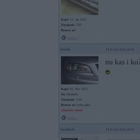
Kopš:
15. Jan 2012
Ziņojumi:
7337
Braucu ar:
Offline
krods
19. Dec 2015, 18:48
nu kas i ko
Kopš:
02. Nov 2012
No:
Jēkabpils
Ziņojumi:
1134
Braucu ar:
Sulas paku
Attention whore
Offline
Saabich
19. Dec 2015, 18:53