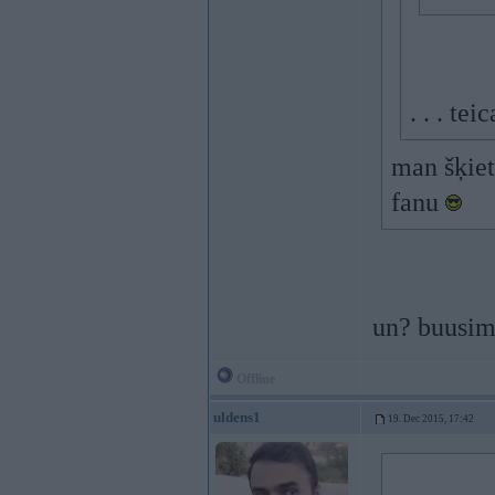
. . . t
man šķiet
fanu
un? buusim 
Offline
uldens1
19. Dec 2015, 17:42