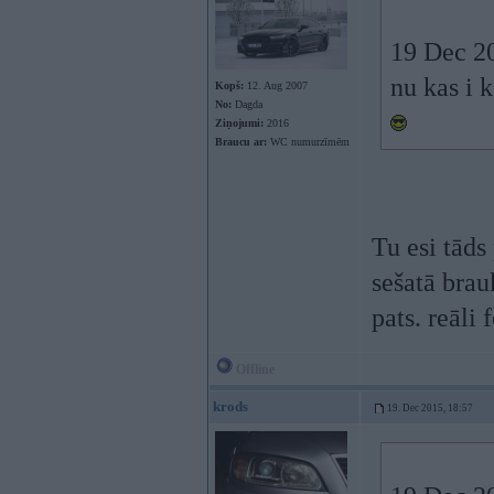
19 Dec 20
nu kas i 
Kopš:
12. Aug 2007
No:
Dagda
Ziņojumi:
2016
Braucu ar:
WC numurzīmēm
Tu esi tāds
sešatā brau
pats. reāli 
Offline
krods
19. Dec 2015, 18:57