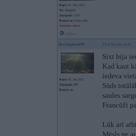
Kopš:
02. Nov 2012
No:
Jēkabpils
Ziņojumi:
1134
Braucu ar:
Sulas paku
Attention whore
Offline
development99
19. Dec 2015, 23:41
Sixt bija i
Kad kaut kā
iedeva viet
Kopš:
03. Jan 2013
Sūds totālā
Ziņojumi:
889
Braucu ar:
saules sarg
Francūži pa
Lūk arī atb
Mēsls ne au