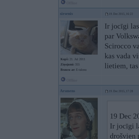
Offline
sirsenis
19. Dec 2015, 16:22
Ir jocīgi l
par Volkswa
Scirocco va
kas vada vi
Kopš:
21. Jul 2011
lietiem, tas
Ziņojumi:
355
Braucu ar:
E-talonu
Offline
Arsmens
19. Dec 2015, 17:28
19 Dec 20
Ir jocīgi 
drošvien 