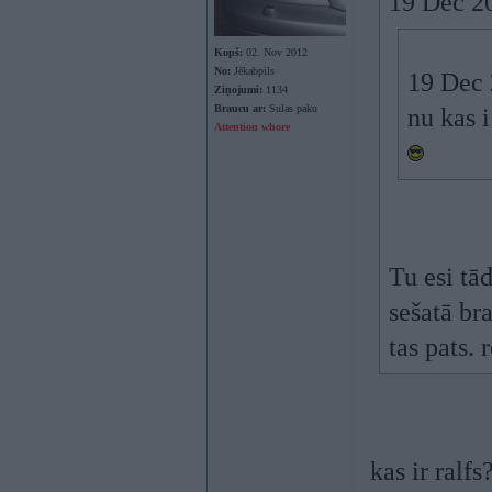
19 Dec 20
Kopš:
02. Nov 2012
No:
Jēkabpils
19 Dec 
Ziņojumi:
1134
Braucu ar:
Sulas paku
nu kas 
Attention whore
Tu esi tād
sešatā br
tas pats. r
kas ir ralf