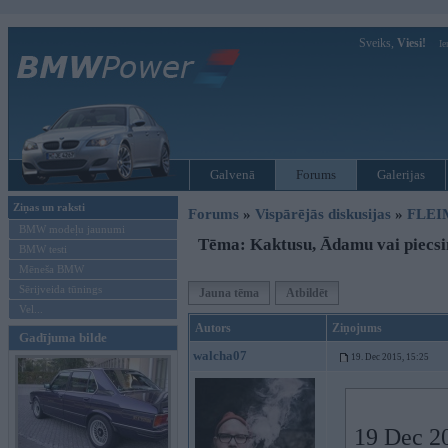
Sveiks,
Viesi!
Ie
Galvenā
Forums
Galerijas
Ziņas un raksti
Forums
»
Vispārējās diskusijas
»
FLEI
BMW modeļu jaunumi
Tēma: Kaktusu, Ādamu vai piecs
BMW testi
Mēneša BMW
Sērijveida tūnings
Jauna tēma
Atbildēt
Vel...
Autors
Ziņojums
Gadījuma bilde
walcha07
19. Dec 2015, 15:25
19 Dec 20