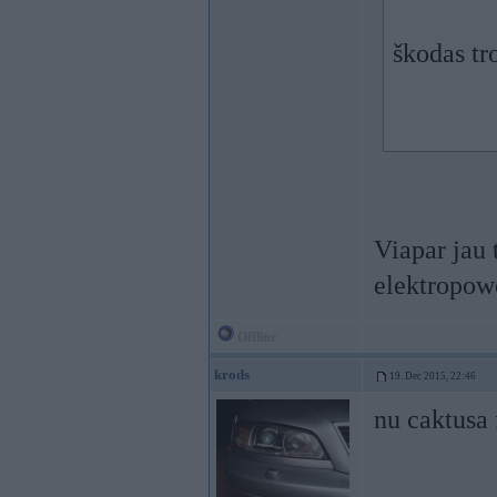
škodas tr
Viapar jau 
elektropow
Offline
krods
19. Dec 2015, 22:46
nu caktusa 