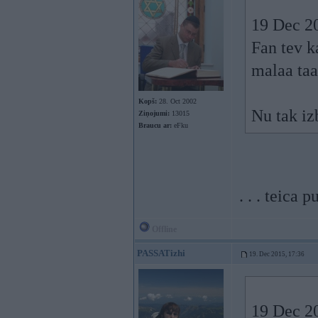
19 Dec 20
Fan tev 
malaa taa
Kopš:
28. Oct 2002
Nu tak iz
Ziņojumi:
13015
Braucu ar:
eFku
. . . teica
Offline
PASSATizhi
19. Dec 2015, 17:36
19 Dec 20