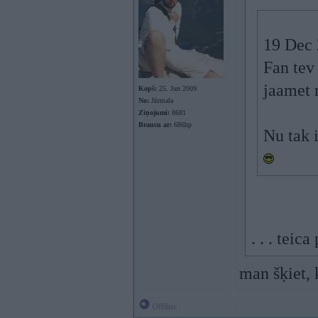
19 Dec 
Fan tev
jaamet 
Kopš:
25. Jun 2009
No:
Jūrmala
Ziņojumi:
8681
Braucu ar:
686hp
Nu tak 
. . . tei
man šķiet,
Offline