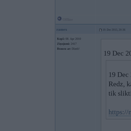
Offline
ramex
19. Dec 2015, 20:36
Kopš:
08. Apr 2010
Ziņojumi:
2417
Braucu ar:
Dīzeli!
19 Dec 20
19 Dec 
Redz, k
tik slik
https: