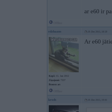
ar e60 ir p
Offline
edzhaans
19. Dec 2015, 18:59
Ar e60 jāti
Kopš:
15. Jan 2012
Ziņojumi:
7337
Braucu ar:
Offline
krods
19. Dec 2015, 19:01