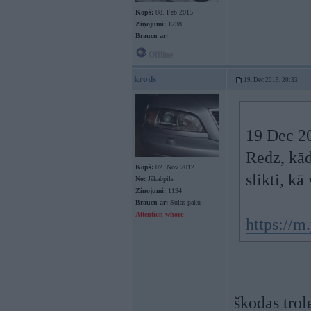
Kopš:
08. Feb 2015
Ziņojumi:
1238
Braucu ar:
Offline
krods
19. Dec 2015, 20:33
19 Dec 20
Redz, kād
Kopš:
02. Nov 2012
slikti, k
No:
Jēkabpils
Ziņojumi:
1134
Braucu ar:
Sulas paku
Attention whore
https://
škodas trol