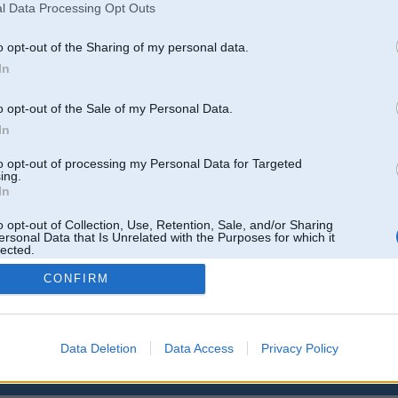
lēnu uzņem ātrumu.
l Data Processing Opt Outs
Pieslēdzot pie PC uz kārbu izmet divas kļūdas
41- datchik skorosti pravova zadneva kolesa
o opt-out of the Sharing of my personal data.
152- sina CAN vmesatelstvo dvigatela
In
Kļūdas nodzēsu bet pēc testdraiva atkal viņas izlec.
o opt-out of the Sale of my Personal Data.
Kas varētu būt pie vainas ?
In
to opt-out of processing my Personal Data for Targeted
ing.
Atbildēt
In
k
,
AV
,
AiwaShuraLLP
,
GirtzB
,
Lafter
,
PERFS
,
SteelRat
,
linda
,
marihuans
,
noisex
,
smudo
o opt-out of Collection, Use, Retention, Sale, and/or Sharing
ersonal Data that Is Unrelated with the Purposes for which it
lected.
Out
CONFIRM
Data Deletion
Data Access
Privacy Policy
 un nav saistīts ar
Galvena
|
Forums
|
Galerijas
|
Reģistrācija
|
Lietotaāji
|
Meklētājs
|
Reklā