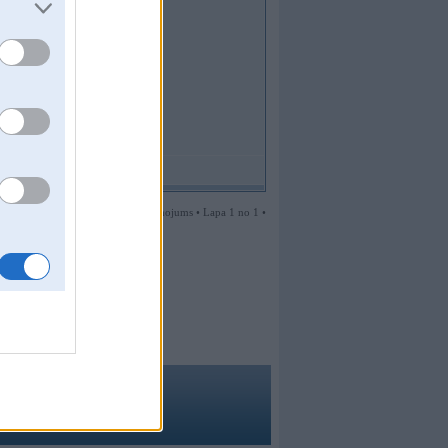
1 ziņojums • Lapa 1 no 1 •
ma