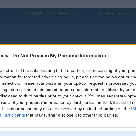
Sveiks,
Viesi!
|
Ceturtdiena, 6. augusts
Ienākt
Reģistrācija
Forums
Galerijas
Reģistrācija
Lietotāji
Meklētājs
.lv -
Do Not Process My Personal Information
kusijas par BMW modeļiem
»
BMW 7. sērija
»
E38 (1994-2001)
to opt-out of the sale, sharing to third parties, or processing of your per
 E38 kārbas kļūdas
formation for targeted advertising by us, please use the below opt-out s
r selection. Please note that after your opt-out request is processed y
Atbildēt
eing interest-based ads based on personal information utilized by us or
disclosed to third parties prior to your opt-out. You may separately opt-
Ziņojums
losure of your personal information by third parties on the IAB’s list of
. This information may also be disclosed by us to third parties on the
IA
06. Sep 2015, 12:00
Participants
that may further disclose it to other third parties.
Laba diena.
Problēma sekojoša.
Iedarbinot auto un uzsākot braukt viss ir kārtībā,līdz brīdim kad uz paneļa 
mašīna brauc itkā avārijas režīmā bet visi ātrumi slēdzās bez sitieniem un vis
uattro, E30