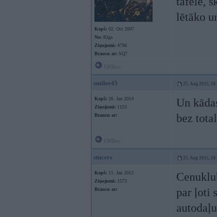
tāfelē, 
lētāko 
Kopš:
02. Oct 2007
No:
Rīga
Ziņojumi:
4796
Braucu ar:
SQ7
Offline
smilee45
25. Aug 2015, 18
Kopš:
26. Jan 2014
Un kādas
Ziņojumi:
1153
bez tota
Braucu ar:
Offline
stucers
25. Aug 2015, 18
Kopš:
11. Jan 2012
Cenuklub
Ziņojumi:
1573
par ļoti
Braucu ar:
autodaļu