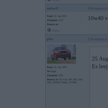
Offline
smilee45
25. Aug 2015, 21
Kopš:
26. Jan 2014
10w40 va
Ziņojumi:
1153
Braucu ar:
Offline
gintc
25. Aug 2015, 21
25 Aug
Es lee
Kopš:
10. Apr 2007
No:
Rīga
Ziņojumi:
2301
Braucu ar:
X5 4.0d, e90 330i, E36
330i, F650GS Dakar, CF1000