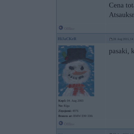
Cena tot
Atsauksm
Offline
HiJaCKeR
28. Aug 2015, 14
pasaki, 
Kopš:
04. Aug 2003
No:
Rīga
Ziņojumi:
4976
Braucu ar:
BMW E90 330i
Offline