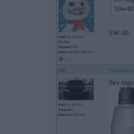
10w40 
5W-30
Kopš:
04. Aug 2003
No:
Rīga
Ziņojumi:
4976
Braucu ar:
BMW E90 330i
Offline
2553
26. Aug 2015, 10
Sev tag
Kopš:
19. Jul 2015
Ziņojumi:
4
Braucu ar:
E90 330d