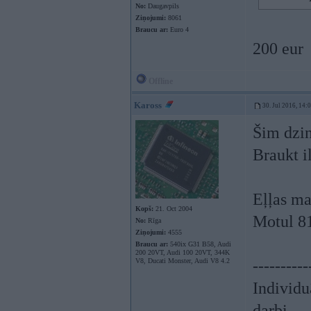
No:
Daugavpils
Ziņojumi:
8061
Braucu ar:
Euro 4
200 eur
Offline
Kaross
30. Jul 2016, 14:
Šim dzin
Braukt i
Eļļas ma
Kopš:
21. Oct 2004
Motul 81
No:
Rīga
Ziņojumi:
4555
Braucu ar:
540ix G31 B58, Audi
200 20VT, Audi 100 20VT, 344K
V8, Ducati Monster, Audi V8 4.2
----------
Individu
darbi.