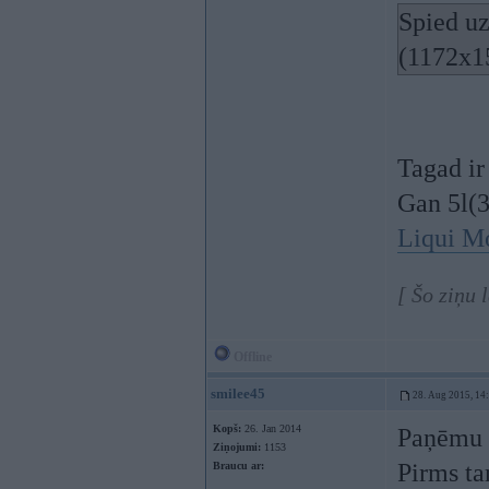
Spied uz
(1172x1
Tagad ir
Gan 5l(
Liqui M
[ Šo ziņu 
Offline
smilee45
28. Aug 2015, 14
Kopš:
26. Jan 2014
Paņēmu
Ziņojumi:
1153
Pirms ta
Braucu ar: