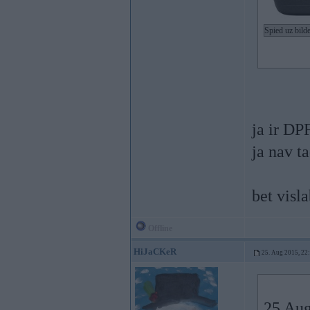
Spied uz bilde
ja ir DP
ja nav ta
bet visla
Offline
HiJaCKeR
25. Aug 2015, 22
25 Aug