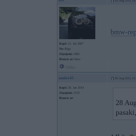
svs
28. Aug 2015, 14
bmw-repl
Kopš:
15. Jul 2007
No:
Rīga
Ziņojumi:
1062
Braucu ar:
bmw
Offline
smilee45
28. Aug 2015, 14
Kopš:
26. Jan 2014
Ziņojumi:
1153
Braucu ar:
28 Aug
pasaki