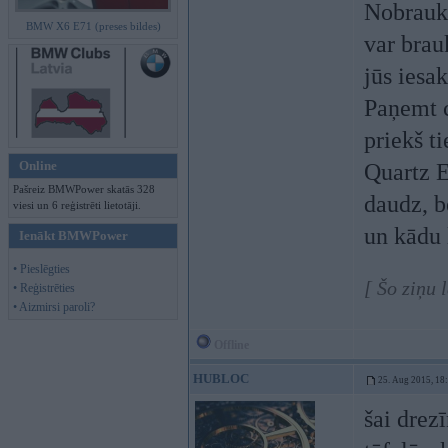
Nobrauku
BMW X6 E71 (preses bildes)
var brau
jūs iesak
Paņemt c
priekš t
Online
Quartz E
Pašreiz BMWPower skatās 328
daudz, b
viesi un 6 reģistrēti lietotāji.
un kādu 
Ienākt BMWPower
• Pieslēgties
[ Šo ziņu 
• Reģistrēties
• Aizmirsi paroli?
Offline
HUBLOC
25. Aug 2015, 18
šai drez