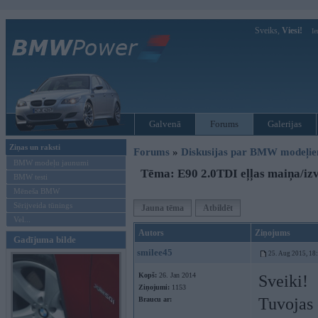
Sveiks,
Viesi!
Ie
Galvenā
Forums
Galerijas
Ziņas un raksti
Forums
»
Diskusijas par BMW modeļi
BMW modeļu jaunumi
Tēma: E90 2.0TDI eļļas maiņa/izv
BMW testi
Mēneša BMW
Sērijveida tūnings
Jauna tēma
Atbildēt
Vel...
Autors
Ziņojums
Gadījuma bilde
smilee45
25. Aug 2015, 18
Kopš:
26. Jan 2014
Sveiki!
Ziņojumi:
1153
Tuvojas 
Braucu ar: