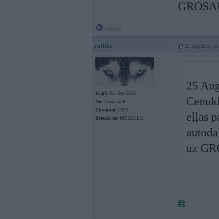
GROSAUT
Offline
ralfiks
25. Aug 2015, 18
25 Aug
Kopš:
01. Sep 2013
Cenukl
No:
Daugavpils
Ziņojumi:
3253
eļļas 
Braucu ar:
MB;f15;LC
autoda
uz GRO