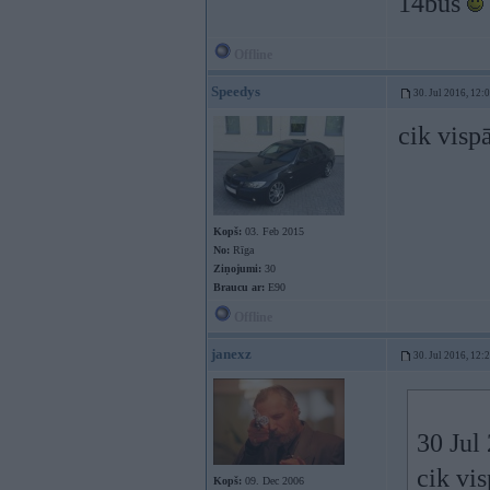
14būs
Offline
Speedys
30. Jul 2016, 12:
cik visp
Kopš:
03. Feb 2015
No:
Rīga
Ziņojumi:
30
Braucu ar:
E90
Offline
janexz
30. Jul 2016, 12:
30 Jul
cik vi
Kopš:
09. Dec 2006