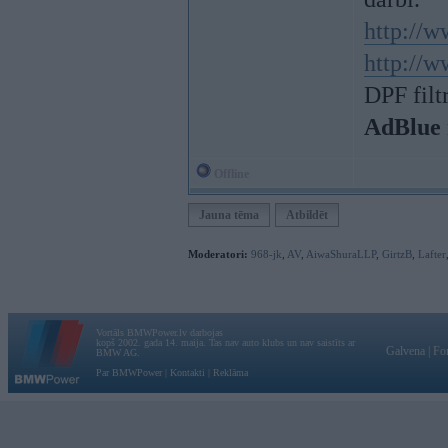
http://w
http://w
DPF filt
AdBlue 
Offline
Jauna tēma
Atbildēt
Moderatori:
968-jk
,
AV
,
AiwaShuraLLP
,
GirtzB
,
Lafter
Vortāls BMWPower.lv darbojas
kopš 2002. gada 14. maija. Tas nav auto klubs un nav saistīts ar
Galvena
|
Fo
BMW AG.
Par BMWPower
|
Kontakti
|
Reklāma