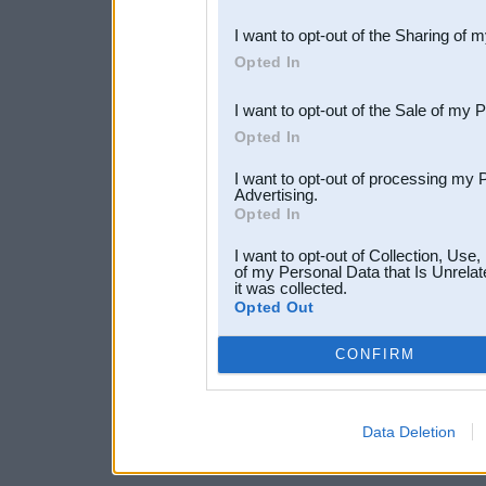
also be disclosed by us to 
I want to opt-out of the Sharing of 
Downstream Participants
th
Opted In
third parties.
I want to opt-out of the Sale of my 
Opted In
I want to opt-out of processing my 
Advertising.
Opted In
I want to opt-out of Collection, Use
of my Personal Data that Is Unrelat
it was collected.
Opted Out
CONFIRM
Data Deletion