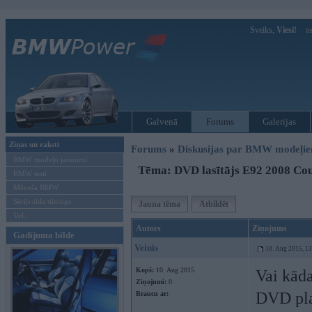
Sveiks,
Viesi!
Ie
Galvenā
Forums
Galerijas
Ziņas un raksti
Forums
»
Diskusijas par BMW modeļi
BMW modeļu jaunumi
Tēma: DVD lasītājs E92 2008 Co
BMW testi
Mēneša BMW
Sērijveida tūnings
Jauna tēma
Atbildēt
Vel...
Autors
Ziņojums
Gadījuma bilde
Veinis
10. Aug 2015, 1
Kopš:
10. Aug 2015
Vai kāda
Ziņojumi:
0
DVD pla
Braucu ar: