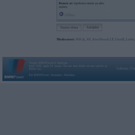
Braucu ar:
iepirkuma ratiem pa alko
outletu
Offline
Jauna tēma
Atbildēt
Moderatori:
968-jk
,
AV
,
AiwaShuraLLP
,
GirtzB
,
Lafter
Vortāls BMWPower.lv darbojas
kopš 2002. gada 14. maija. Tas nav auto klubs un nav saistīts ar
Galvena
|
Fo
BMW AG.
Par BMWPower
|
Kontakti
|
Reklāma