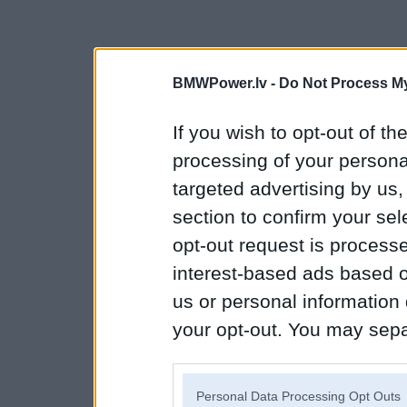
BMWPower.lv -
Do Not Process My
If you wish to opt-out of the
processing of your personal
targeted advertising by us
section to confirm your sel
opt-out request is proces
interest-based ads based o
us or personal information d
your opt-out. You may separ
disclosure of your personal
IAB’s list of downstream pa
Personal Data Processing Opt Outs