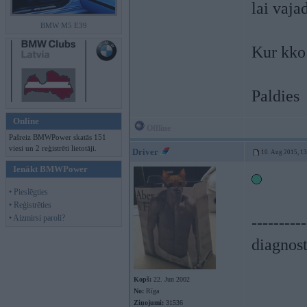
lai vaja
BMW M5 E39
Kur kko 
Paldies
Online
Offline
Pašreiz BMWPower skatās 151
viesi un 2 reģistrēti lietotāji.
Driver
10. Aug 2015, 1
Ienākt BMWPower
• Pieslēgties
• Reģistrēties
• Aizmirsi paroli?
----------
diagnost
Kopš:
22. Jun 2002
No:
Rīga
Ziņojumi:
31536