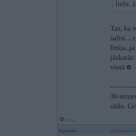
lielu.
Tas, ka r
salīst..
līnija..
jāskatās 
vietā
----------
36 reizes
sūdu. Gr
Offline
highlander
11. Sep 2016, 14: