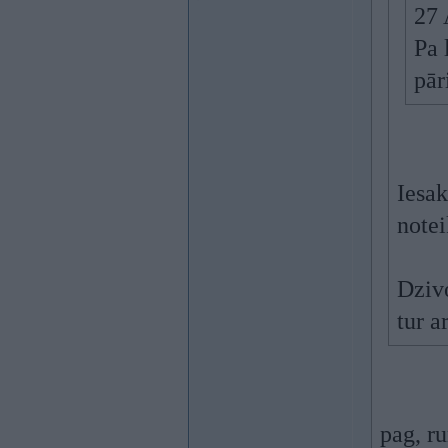
27 
Pa 
pār
Iesak
note
Dzivo
tur a
pag, ru