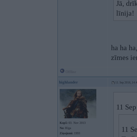
Jā, drī
līnija!
ha ha ha,
zīmes i
Offline
highlander
11. Sep 2016, 14:
11 Sep
Kopš:
03. Nov 2013
11 S
No:
Rīga
Ziņojumi:
1993