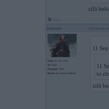
zilā bult
Offline
highlander
11. Sep 2016, 14:
11 Sep
Kopš:
03. Nov 2013
11 S
No:
Rīga
Ziņojumi:
1993
to zī
Braucu ar:
diviem pedāļiem
zilā bu