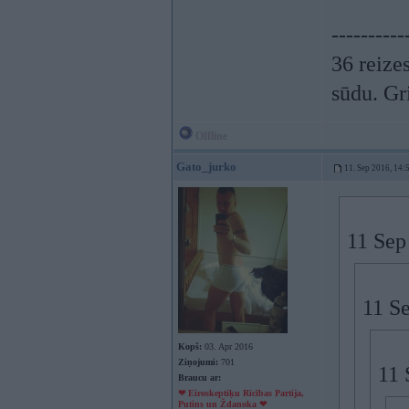
----------
36 reizes
sūdu. Gr
Offline
Gato_jurko
11. Sep 2016, 14:
11 Sep
11 S
Kopš:
03. Apr 2016
Ziņojumi:
701
11 
Braucu ar:
❤ Eiroskeptiķu Rīcības Partija,
Putins un Ždanoka ❤