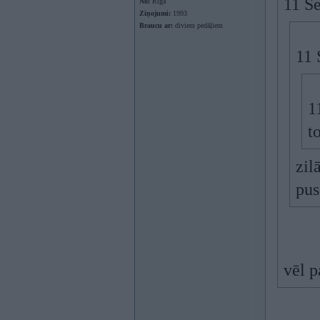
11 S
No:
Rīga
Ziņojumi:
1993
Braucu ar:
diviem pedāļiem
11 
1
t
zil
pus
vēl p