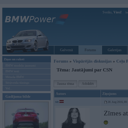
Sveiks,
Viesi!
Ie
Galvenā
Forums
Galerijas
Ziņas un raksti
Forums
»
Vispārējās diskusijas
»
Ceļu P
BMW modeļu jaunumi
Tēma: Jautājumi par CSN
BMW testi
Mēneša BMW
Sērijveida tūnings
Jauna tēma
Atbildēt
Vel...
Autors
Ziņojums
Gadījuma bilde
sn
28. Aug 2016, 00
Zīmes at