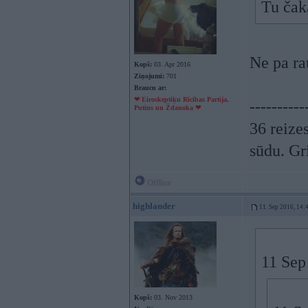
Tu čak
Ne pa rau
Kopš:
03. Apr 2016
Ziņojumi:
701
Braucu ar:
❤ Eiroskeptiķu Rīcības Partija,
----------
Putins un Ždanoka ❤
36 reizes
sūdu. Gr
Offline
highlander
11. Sep 2016, 14:
11 Sep
Kopš:
03. Nov 2013