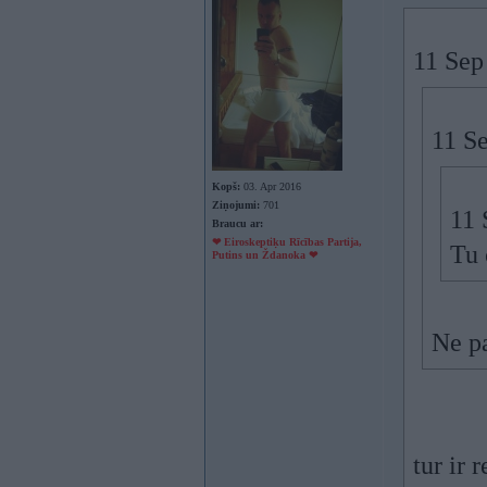
11 Sep
11 S
Kopš:
03. Apr 2016
Ziņojumi:
701
11 
Braucu ar:
❤ Eiroskeptiķu Rīcības Partija,
Tu 
Putins un Ždanoka ❤
Ne pa
tur ir 