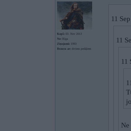
11 Sep
Kopš:
03. Nov 2013
11 S
No:
Rīga
Ziņojumi:
1993
Braucu ar:
diviem pedāļiem
11 
1
T
j
Ne 