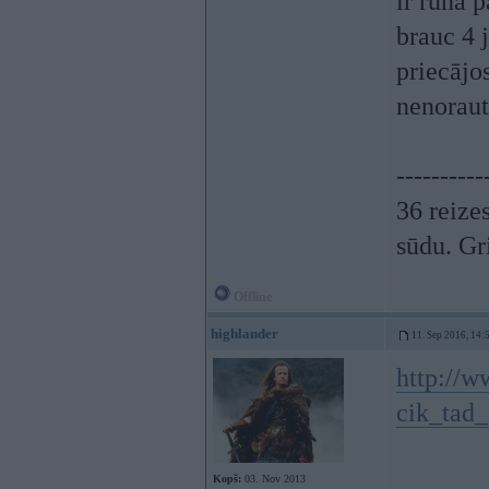
ir runa 
brauc 4 j
priecājos
nenoraut
----------
36 reizes
sūdu. Gr
Offline
highlander
11. Sep 2016, 14:
http://w
cik_tad_
Kopš:
03. Nov 2013