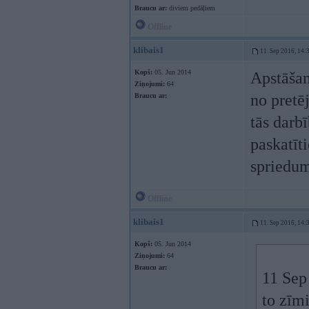
Braucu ar:
diviem pedāļiem
Offline
klibais1
11. Sep 2016, 14:
Kopš:
05. Jun 2014
Apstāšan
Ziņojumi:
64
no pretēj
Braucu ar:
tās darbī
paskatīt
spriedum
Offline
klibais1
11. Sep 2016, 14:
Kopš:
05. Jun 2014
Ziņojumi:
64
Braucu ar:
11 Sep
to zīmi