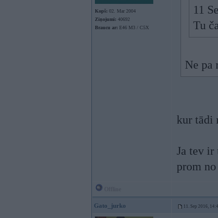
11 S
Kopš:
02. Mar 2004
Ziņojumi:
40692
Tu ča
Braucu ar:
E46 M3 / C5X
Ne pa r
kur tādi
Ja tev ir
prom no 
Offline
Gato_jurko
11. Sep 2016, 14: