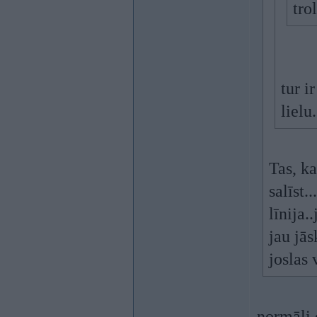
tro
tur i
lielu
Tas, ka
salīst
līnija
jau jās
joslas 
normāli 