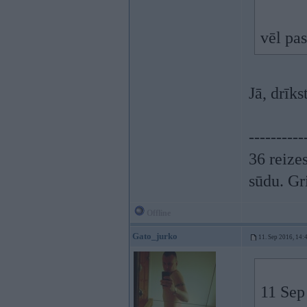
vēl pas
Jā, drīks
----------
36 reizes
sūdu. Gr
Offline
Gato_jurko
11. Sep 2016, 14:
11 Sep