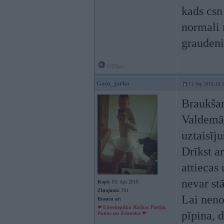
kads csn
normali 
graudeni
Offline
Gato_jurko
11. Sep 2016, 14:
Braukšan
Valdemāre
uztaisīju
Drīkst ar
attiecas 
nevar st
Kopš:
03. Apr 2016
Ziņojumi:
701
Lai neno
Braucu ar:
❤ Eiroskeptiķu Rīcības Partija,
pīpina, 
Putins un Ždanoka ❤