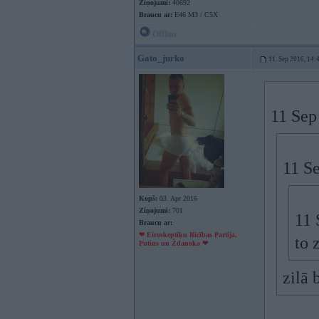
Ziņojumi:
40692
Braucu ar:
E46 M3 / C5X
Offline
Gato_jurko
11. Sep 2016, 14:
11 Sep
11 S
Kopš:
03. Apr 2016
Ziņojumi:
701
11 
Braucu ar:
❤ Eiroskeptiķu Rīcības Partija,
to 
Putins un Ždanoka ❤
zilā 