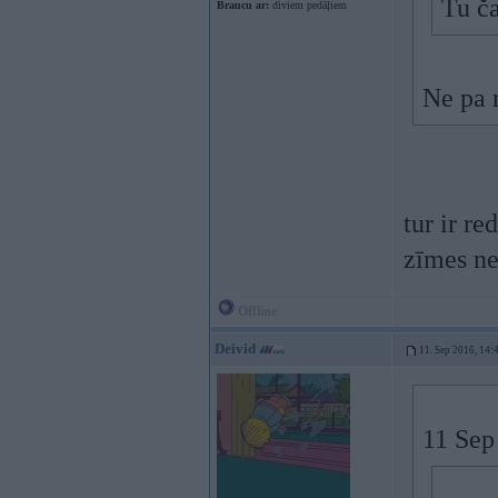
Tu ča
Braucu ar:
diviem pedāļiem
Ne pa r
tur ir re
zīmes ne
Offline
Deivid
11. Sep 2016, 14:
11 Sep