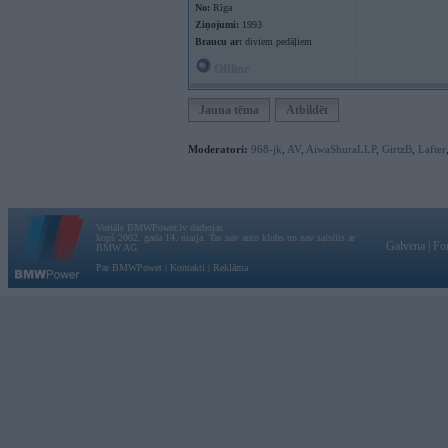
No:
Rīga
Ziņojumi:
1993
Braucu ar:
diviem pedāļiem
Offline
Jauna tēma
Atbildēt
Moderatori:
968-jk
,
AV
,
AiwaShuraLLP
,
GirtzB
,
Lafter
Vortāls BMWPower.lv darbojas
kopš 2002. gada 14. maija. Tas nav auto klubs un nav saistīts ar
Galvena
|
Fo
BMW AG.
Par BMWPower
|
Kontakti
|
Reklāma