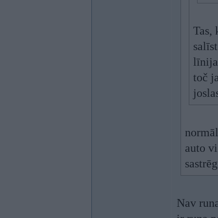
Tas, 
salīs
līnij
toč j
josla
normāli
auto v
sastrē
Nav runa