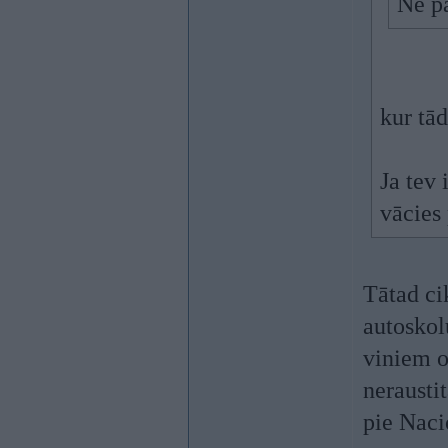
Ne pa
kur tā
Ja tev 
vācies
Tātad ci
autoskol
viniem o
neraustit
pie Nacio