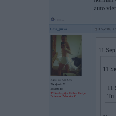
auto vie
Offline
Gato_jurko
11. Sep 2016, 14:
11 Sep
11 S
Kopš:
03. Apr 2016
Ziņojumi:
701
11 
Braucu ar:
❤ Eiroskeptiķu Rīcības Partija,
Tu 
Putins un Ždanoka ❤