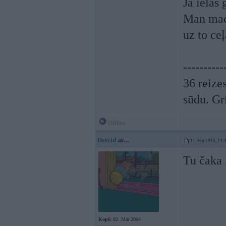
Ja ielas
Man macī
uz to ceļ
----------
36 reizes
sūdu. Gr
Offline
Deivid
11. Sep 2016, 14:
Tu čaka 
Kopš:
02. Mar 2004