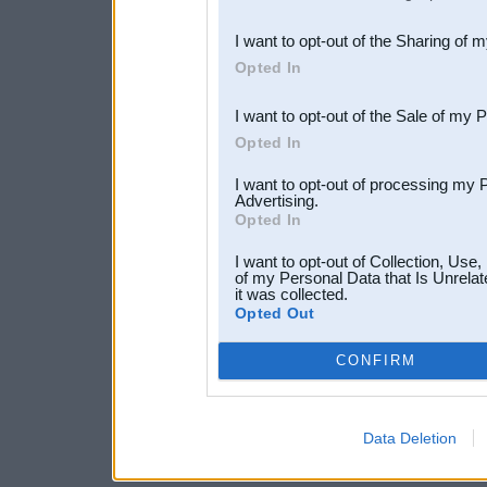
also be disclosed by us to 
I want to opt-out of the Sharing of 
Downstream Participants
th
Opted In
third parties.
I want to opt-out of the Sale of my 
Opted In
I want to opt-out of processing my 
Advertising.
Opted In
I want to opt-out of Collection, Use
of my Personal Data that Is Unrelat
it was collected.
Opted Out
CONFIRM
Data Deletion