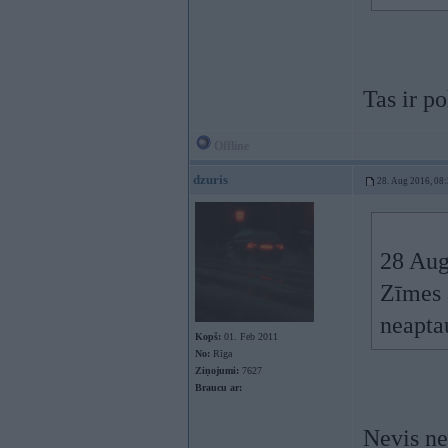
Tas ir p
Offline
dzuris
28. Aug 2016, 08
28 Aug
Zīmes 
neapta
Kopš:
01. Feb 2011
No:
Rīga
Ziņojumi:
7627
Braucu ar:
Nevis ne