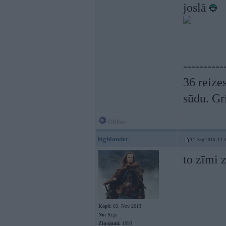
joslā
----------
36 reizes
sūdu. Gr
Offline
highlander
11. Sep 2016, 14:
to zīmi 
Kopš:
03. Nov 2013
No:
Rīga
Ziņojumi:
1993