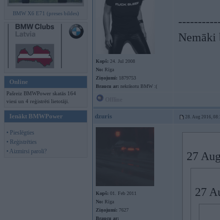
BMW X6 E71 (preses bildes)
----------
Nemāki b
Kopš:
24. Jul 2008
No:
Rīga
Ziņojumi:
1879753
Online
Braucu ar:
nekrāsotu BMW :(
Pašreiz BMWPower skatās 164
Offline
viesi un 4 reģistrēti lietotāji.
Ienākt BMWPower
dzuris
28. Aug 2016, 08
• Pieslēgties
• Reģistrēties
• Aizmirsi paroli?
27 Aug
27 A
Kopš:
01. Feb 2011
No:
Rīga
Ziņojumi:
7627
Braucu ar: