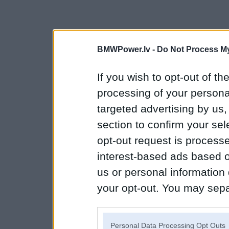
BMWPower.lv -
Do Not Process My
If you wish to opt-out of the
processing of your personal
targeted advertising by us
section to confirm your sel
opt-out request is proces
interest-based ads based o
us or personal information d
your opt-out. You may separ
disclosure of your personal
IAB’s list of downstream pa
Personal Data Processing Opt Outs