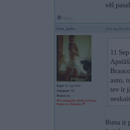
vēl pasa
Offline
Gato_jurko
11. Sep 2016, 14:
11 Sep
Apstāša
Braucot
auto, t
Kopš:
03. Apr 2016
tev ir 
Ziņojumi:
701
Braucu ar:
neskai
❤ Eiroskeptiķu Rīcības Partija,
Putins un Ždanoka ❤
Runa ir 