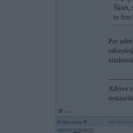
Šķiet, 
to fra
Par admi
odoroloģ
aizdomā
----------
Xdrive r
restaurā
Offline
RSAWorkshop
09. Apr 2024, 15