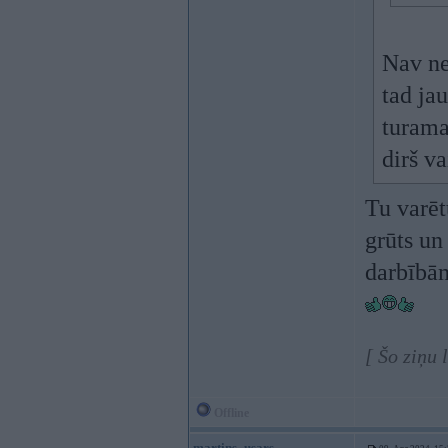
Nav ne
tad ja
turamai
dirš v
Tu varēt
grūts un
darbībām
[ Šo ziņu 
Offline
martins_usars