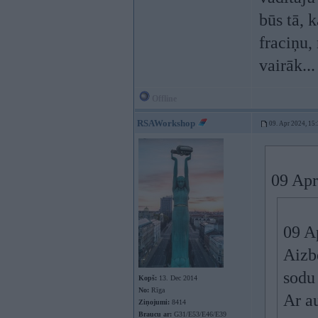
būs tā, 
fraciņu,
vairāk...
Offline
RSAWorkshop
09. Apr 2024, 15
09 Apr
09 A
Aizb
sodu 
Kopš:
13. Dec 2014
No:
Rīga
Ar au
Ziņojumi:
8414
Braucu ar:
G31/E53/E46/E39