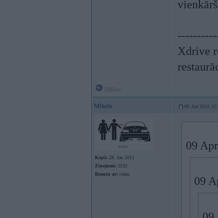
vienkārš
----------
Xdrive r
restaurā
Offline
Mikels
09. Apr 2024, 15
09 Apr
Kopš:
28. Jan 2011
Ziņojumi:
5532
Braucu ar:
cieņu
09 A
09 