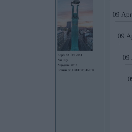
09 Apr
09 A
Kopš:
13. Dec 2014
09 
No:
Rīga
Ziņojumi:
8414
Braucu ar:
G31/E53/E46/E39
0