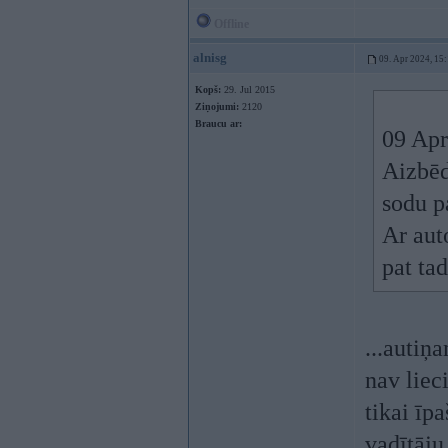
Offline
alnisg
09. Apr 2024, 15
Kopš:
29. Jul 2015
Ziņojumi:
2120
Braucu ar:
09 Apr
Aizbēd
sodu p
Ar auto
pat tad
...autiņa
nav lieci
tikai īp
vadītāju