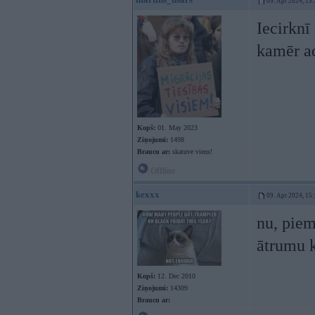
09. Apr 2024, 15
Iecirknī
kamēr ad
Kopš:
01. May 2023
Ziņojumi:
1498
Braucu ar:
skatuve viens!
Offline
kexxx
09. Apr 2024, 15
nu, piem
ātrumu k
Kopš:
12. Dec 2010
Ziņojumi:
14309
Braucu ar: