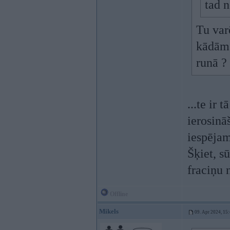
tad n
Tu var
kādām 
runā ?
...te ir 
ierosinā
iespējam
Šķiet, sū
fraciņu 
Offline
Mikels
09. Apr 2024, 15