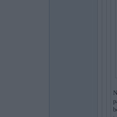
N
p
b