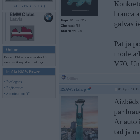
Konkrēta
Alpina B6 3.5S (E30)
brauca a
Kopš:
02. Jan 2017
galvas i
Ziņojumi:
783
Braucu ar:
G20
Pat ja p
Online
modeļa/k
Pašreiz BMWPower skatās 136
V70. Un 
viesi un 8 reģistrēti lietotāji.
Ienākt BMWPower
Offline
• Pieslēgties
• Reģistrēties
RSAWorkshop
09. Apr 2024, 15
• Aizmirsi paroli?
Aizbēdz 
par brau
Ar auto i
tad ja na