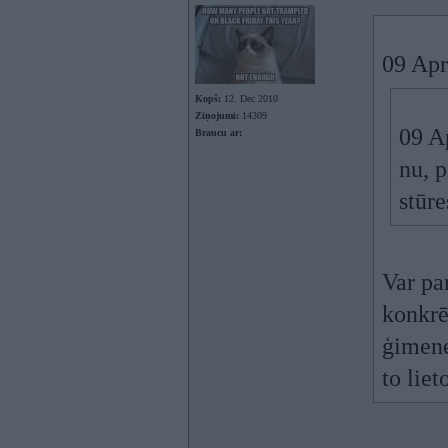
09 Apr
Kopš:
12. Dec 2010
Ziņojumi:
14309
09 A
Braucu ar:
nu, 
stūre
Var pa
konkrēt
ģimene
to lie