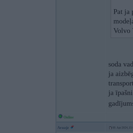
Pat ja
modeļa
Volvo 
soda vad
ja aizbē
transpor
ja īpašn
gadījums
Online
Araajz
09. Apr 2024, 15