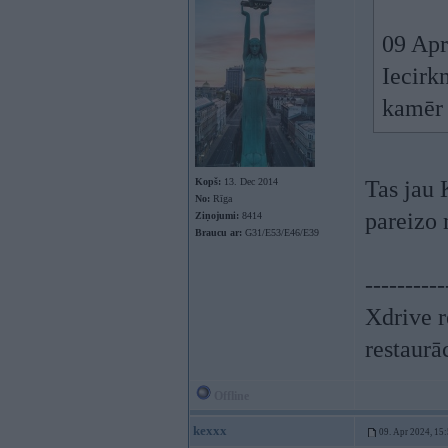
09 Apr
Iecirk
kamēr 
Kopš:
13. Dec 2014
Tas jau 
No:
Rīga
pareizo
Ziņojumi:
8414
Braucu ar:
G31/E53/E46/E39
----------
Xdrive r
restaurā
Offline
kexxx
09. Apr 2024, 15