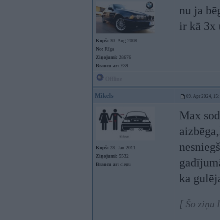
nu ja bē
ir kā 3x
Kopš:
30. Aug 2008
No:
Rīga
Ziņojumi:
28676
Braucu ar:
E39
Offline
Mikels
09. Apr 2024, 15
Max sods
aizbēga,
nesniegš
Kopš:
28. Jan 2011
Ziņojumi:
5532
gadījumā
Braucu ar:
cieņu
ka gulēj
[ Šo ziņu 