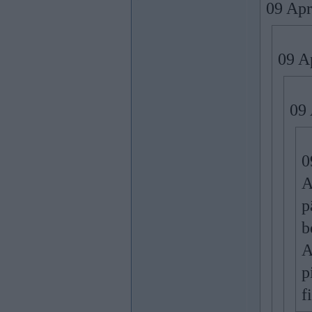
09 Apr
09 A
09 
0
A
p
b
A
p
f