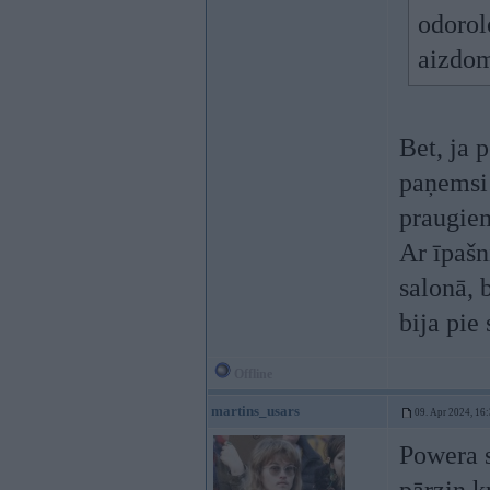
odorol
aizdom
Bet, ja p
paņemsi 
praugie
Ar īpašn
salonā, 
bija pie 
Offline
martins_usars
09. Apr 2024, 16
Powera s