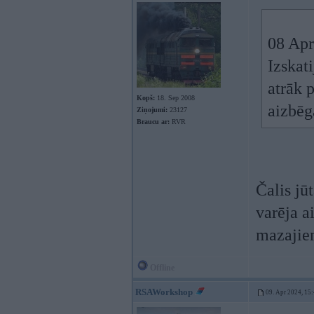
08 Apr
Izskati
atrāk 
Kopš:
18. Sep 2008
aizbēga
Ziņojumi:
23127
Braucu ar:
RVR
Čalis jū
varēja a
mazajiem
Offline
RSAWorkshop
09. Apr 2024, 15