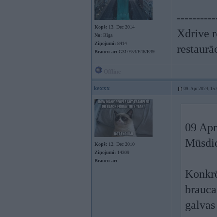
----------
Kopš:
13. Dec 2014
Xdrive r
No:
Rīga
Ziņojumi:
8414
restaurā
Braucu ar:
G31/E53/E46/E39
Offline
kexxx
09. Apr 2024, 15
09 Apr
Mūsdie
Kopš:
12. Dec 2010
Ziņojumi:
14309
Braucu ar:
Konkrēt
brauca
galvas