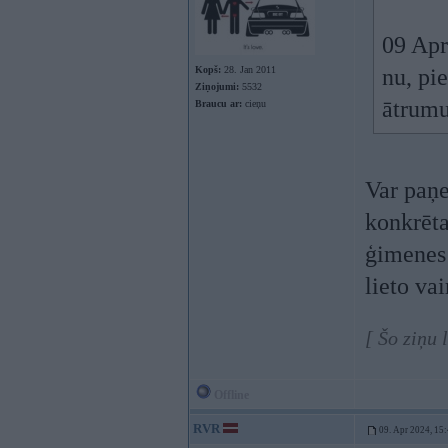
09 Apr
Kopš:
28. Jan 2011
nu, pi
Ziņojumi:
5532
ātrumu
Braucu ar:
cieņu
Var paņe
konkrētai
ģimenes 
lieto va
[ Šo ziņu 
Offline
RVR
09. Apr 2024, 15