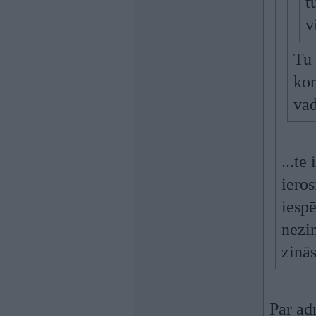
t
v
Tu 
kon
vad
...te
ieros
iesp
nezin
zinās
Par ad