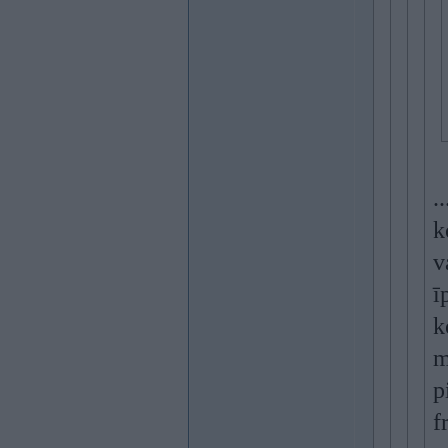
.
k
v
ī
k
m
p
f