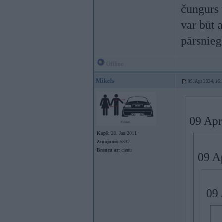
čungurs 
var būt a
pārsnieg
Offline
Mikels
09. Apr 2024, 16
09 Apr
Kopš:
28. Jan 2011
Ziņojumi:
5532
Braucu ar:
cieņu
09 A
09 