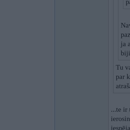
p
Nav
paz
ja 
bij
Tu va
par 
atra
...te i
ierosi
iespēj