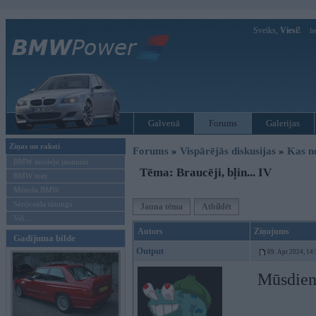
Sveiks,
Viesi!
Ie
Galvenā
Forums
Galerijas
Ziņas un raksti
Forums
»
Vispārējās diskusijas
»
Kas no
BMW modeļu jaunumi
Tēma: Braucēji, bļin... IV
BMW testi
Mēneša BMW
Sērijveida tūnings
Jauna tēma
Atbildēt
Vel...
Autors
Ziņojums
Gadījuma bilde
Output
09. Apr 2024, 14
Mūsdienā