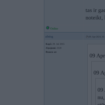
tas ir g
noteikt,
Online
alnisg
09. Apr 2024, 16
Kopš:
29. Jul 2015
Ziņojumi:
2120
Braucu ar:
09 Apr
09 A
09 
nu,
stū