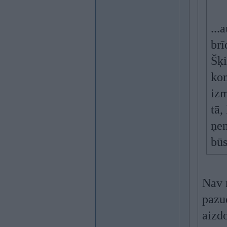
...
brī
Šķi
kon
izm
tā,
ņem
būs
Nav n
pazud
aizdo