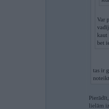
Var p
vadīj
kaut 
bet i
tas ir
noteikt
Pierādīt
lielām i