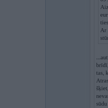
Aiz
eur
tie
Ar 
stū
...au
brīdī
tas, 
Atras
šķiet
neva
sūdu