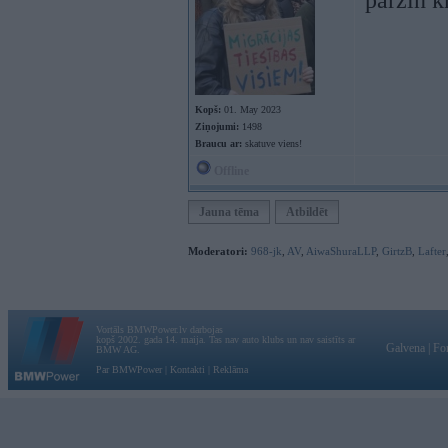
pārzin 
Kopš:
01. May 2023
Ziņojumi:
1498
Braucu ar:
skatuve viens!
Offline
Jauna tēma
Atbildēt
Moderatori:
968-jk
,
AV
,
AiwaShuraLLP
,
GirtzB
,
Lafter
Vortāls BMWPower.lv darbojas
kopš 2002. gada 14. maija. Tas nav auto klubs un nav saistīts ar
Galvena
|
Fo
BMW AG.
Par BMWPower
|
Kontakti
|
Reklāma