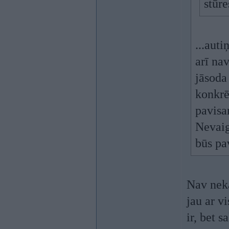
stūre
...auti
arī nav
jāsoda
konkrē
pavisa
Nevaig
būs pa
Nav neka
jau ar v
ir, bet s