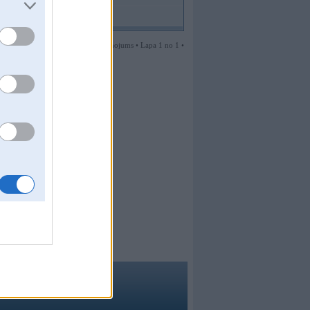
1 ziņojums • Lapa 1 no 1 •
ma