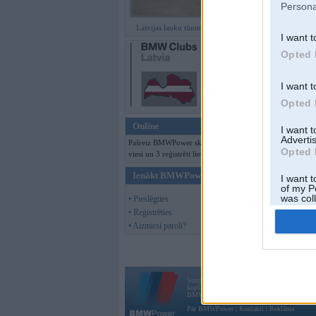
Persona
Offline
Latvijas lauku tūninga šedevri
I want t
Jauna tēma
Opted 
Moderatori:
968-j
I want t
Opted 
Online
I want 
Advertis
Pašreiz BMWPower skatās 176
Opted 
viesi un 3 reģistrēti lietotāji.
Ienākt BMWPower
I want t
of my P
was col
• Pieslēgties
Opted 
• Reģistrēties
• Aizmirsi paroli?
Vortāls BMWPower.lv darbojas
kopš 2002. gada 14. maija. Tas nav auto klubs
BMW AG.
Par BMWPower
|
Kontakti
|
Reklāma