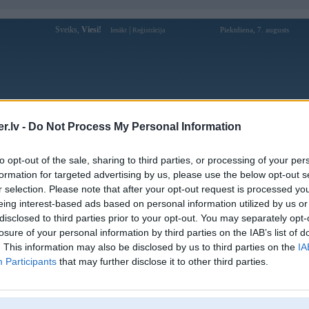
Sveiks,
Viesi!
|
Piektdiena, 7. augusts
Ienākt
Reģistrācija
Forums
Galerijas
Reģistrācija
Lietotāji
Meklētājs
.lv -
Do Not Process My Personal Information
kusijas par BMW modeļiem
»
BMW 7. sērija
»
E38 (1994-2001)
to opt-out of the sale, sharing to third parties, or processing of your per
mkarba 1998 e38 3,0 diesel
formation for targeted advertising by us, please use the below opt-out s
r selection. Please note that after your opt-out request is processed y
Atbildēt
eing interest-based ads based on personal information utilized by us or
disclosed to third parties prior to your opt-out. You may separately opt-
Ziņojums
losure of your personal information by third parties on the IAB’s list of
. This information may also be disclosed by us to third parties on the
IA
10. Jun 2015, 13:46
Participants
that may further disclose it to other third parties.
Sveiki.Man bija problema
noslicinaju motoru.iebraucu liela peļķē un sas
diesel.motors tagad ruc bet karba nestrādā,atruma itka ieliekas bet uz priekšu
kustinata.nomainiju karbai ellu un filtru. Bet nekā.varbut kads varetu ieteik k