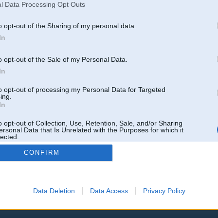
l Data Processing Opt Outs
o opt-out of the Sharing of my personal data.
Atbildēt
In
k
,
AV
,
AiwaShuraLLP
,
GirtzB
,
Lafter
,
PERFS
,
SteelRat
,
linda
,
marihuans
,
noisex
,
smudo
o opt-out of the Sale of my Personal Data.
In
to opt-out of processing my Personal Data for Targeted
ing.
In
o opt-out of Collection, Use, Retention, Sale, and/or Sharing
ersonal Data that Is Unrelated with the Purposes for which it
lected.
Out
CONFIRM
Data Deletion
Data Access
Privacy Policy
 un nav saistīts ar
Galvena
|
Forums
|
Galerijas
|
Reģistrācija
|
Lietotaāji
|
Meklētājs
|
Reklā