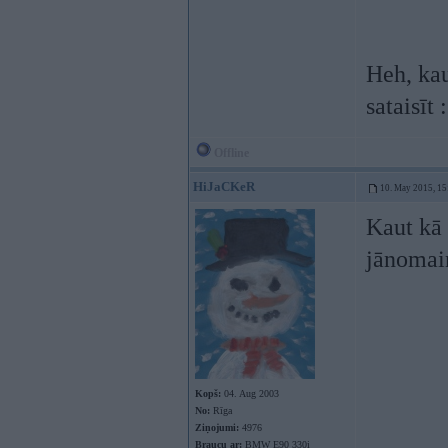
Heh, kau
sataisīt 
Offline
HiJaCKeR
10. May 2015, 15
Kaut kā 
jānomain
Kopš:
04. Aug 2003
No:
Rīga
Ziņojumi:
4976
Braucu ar:
BMW E90 330i