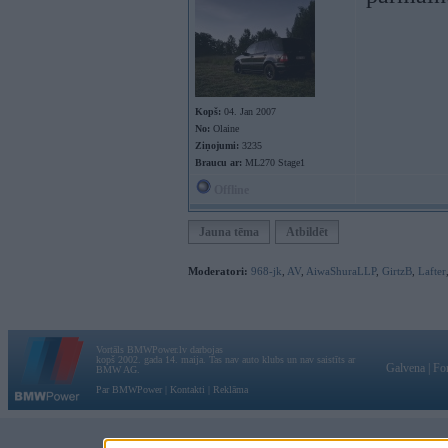
Kopš:
04. Jan 2007
No:
Olaine
Ziņojumi:
3235
Braucu ar:
ML270 Stage1
Offline
Jauna tēma
Atbildēt
Moderatori:
968-jk
,
AV
,
AiwaShuraLLP
,
GirtzB
,
Lafter
Vortāls BMWPower.lv darbojas
kopš 2002. gada 14. maija. Tas nav auto klubs un nav saistīts ar
Galvena
|
Fo
BMW AG.
Par BMWPower
|
Kontakti
|
Reklāma