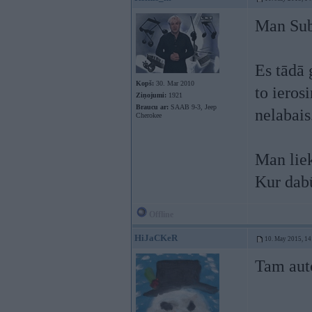
Man Sub
Es tādā 
Kopš:
30. Mar 2010
to ieros
Ziņojumi:
1921
Braucu ar:
SAAB 9-3, Jeep
nelabais
Cherokee
Man liek
Kur dabū
Offline
HiJaCKeR
10. May 2015, 14
Tam aut