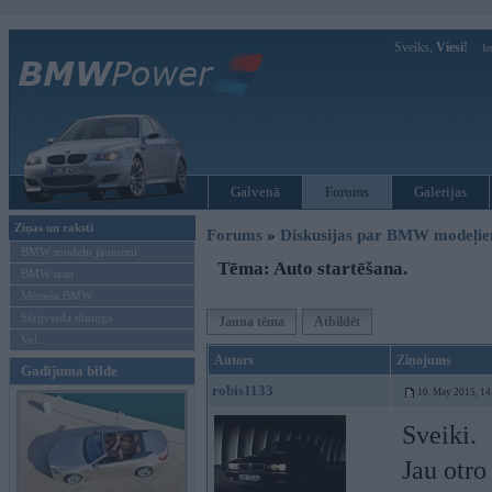
Sveiks,
Viesi!
Ie
Galvenā
Forums
Galerijas
Ziņas un raksti
Forums
»
Diskusijas par BMW modeļi
BMW modeļu jaunumi
Tēma: Auto startēšana.
BMW testi
Mēneša BMW
Sērijveida tūnings
Jauna tēma
Atbildēt
Vel...
Autors
Ziņojums
Gadījuma bilde
robis1133
10. May 2015, 14
Sveiki.
Jau otro