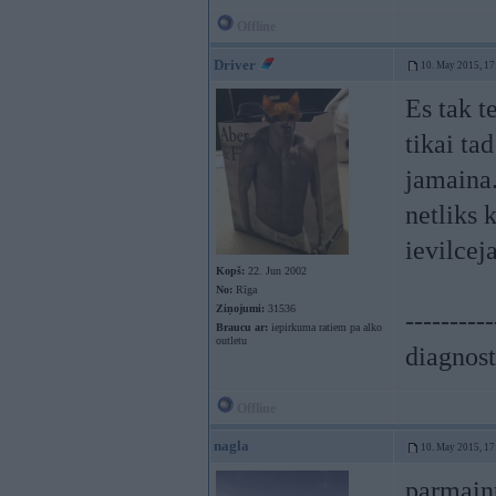
Offline
Driver
10. May 2015, 17
Es tak t
tikai ta
jamaina.
netliks 
ievilceja
Kopš:
22. Jun 2002
No:
Rīga
Ziņojumi:
31536
----------
Braucu ar:
iepirkuma ratiem pa alko
outletu
diagnost
Offline
nagla
10. May 2015, 17
parmain