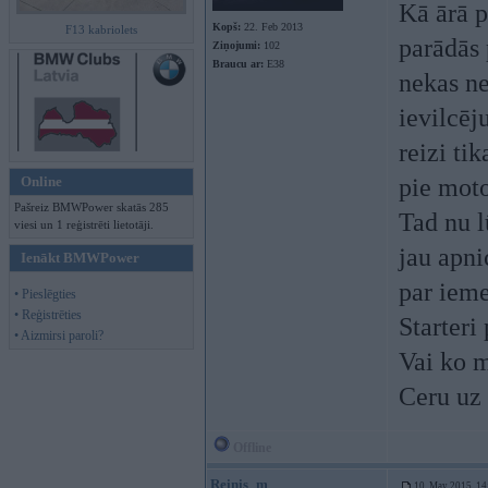
Kā ārā p
Kopš:
22. Feb 2013
F13 kabriolets
parādās 
Ziņojumi:
102
Braucu ar:
E38
nekas ne
ievilcēju
reizi ti
Online
pie moto
Pašreiz BMWPower skatās 285
Tad nu l
viesi un 1 reģistrēti lietotāji.
jau apni
Ienākt BMWPower
par ieme
• Pieslēgties
• Reģistrēties
Starteri
• Aizmirsi paroli?
Vai ko 
Ceru uz 
Offline
Reinis_m
10. May 2015, 14