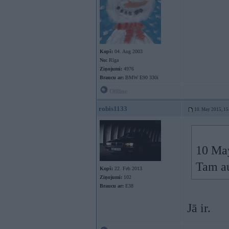
Kopš:
04. Aug 2003
No:
Rīga
Ziņojumi:
4976
Braucu ar:
BMW E90 330i
Offline
robis1133
10. May 2015, 15
10 May
Tam au
Kopš:
22. Feb 2013
Ziņojumi:
102
Braucu ar:
E38
Jā ir.