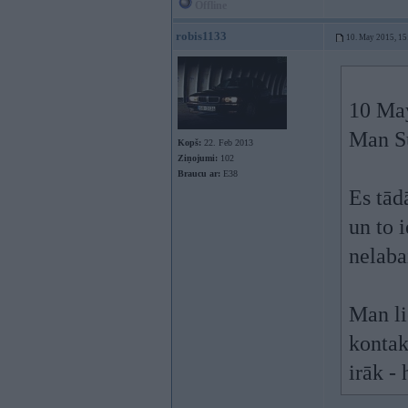
Offline
robis1133
10. May 2015, 15
10 May
Man Su
Kopš:
22. Feb 2013
Ziņojumi:
102
Braucu ar:
E38
Es tād
un to 
nelaba
Man li
kontak
irāk -