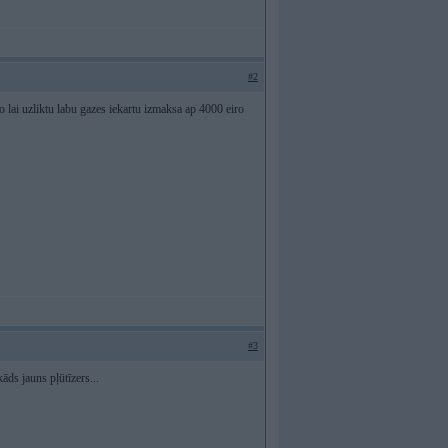
#2
o lai uzliktu labu gazes iekartu izmaksa ap 4000 eiro
#3
kāds jauns pļūtīzers...