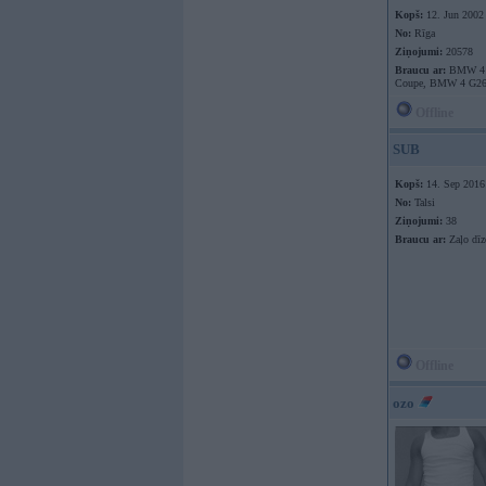
Kopš:
12. Jun 2002
No:
Rīga
Ziņojumi:
20578
Braucu ar:
BMW 4 
Coupe, BMW 4 G26
Offline
SUB
Kopš:
14. Sep 2016
No:
Talsi
Ziņojumi:
38
Braucu ar:
Zaļo dīz
Offline
ozo