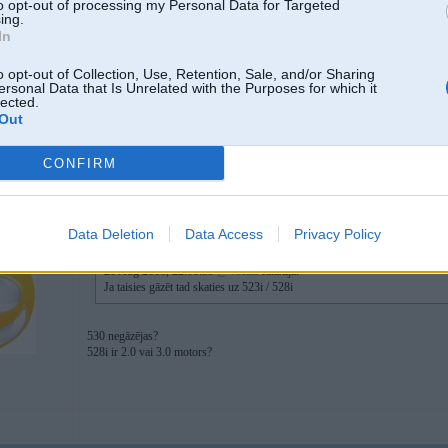
to opt-out of processing my Personal Data for Targeted
https://www.instagram.com/vecais_/
ing.
In
o opt-out of Collection, Use, Retention, Sale, and/or Sharing
ersonal Data that Is Unrelated with the Purposes for which it
lected.
Out
 / Mk1 / Volga
979' / Smart
 Santana /
CONFIRM
03. Feb 2017, 10:14
Data Deletion
Data Access
Privacy Policy
21 Aug 2016, 22:08:55
@Vecais
rakstīja:
Ja taisies gāzēt tad skaties uz 523i / 528i
530 negāzējas?
528i ir 2.0 vai 3.0 motors?