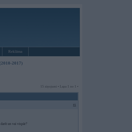
Reklāma
 (2010-2017)
15 ziņojumi • Lapa 1 no 1 •
#1
darīt un vai vispār?