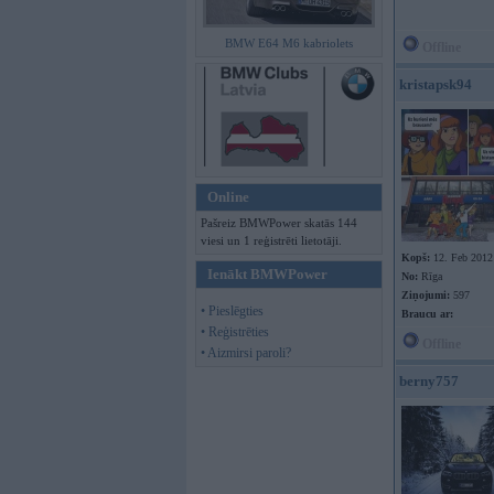
BMW E64 M6 kabriolets
Offline
kristapsk94
Online
Pašreiz BMWPower skatās 144
viesi un 1 reģistrēti lietotāji.
Kopš:
12. Feb 2012
Ienākt BMWPower
No:
Rīga
Ziņojumi:
597
• Pieslēgties
Braucu ar:
• Reģistrēties
Offline
• Aizmirsi paroli?
berny757