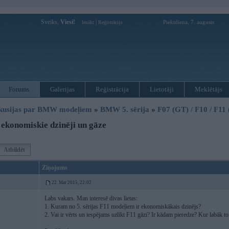
Sveiks,
Viesi!
|
Piektdiena, 7. augusts
Ienākt
Reģistrācija
Forums
Galerijas
Reģistrācija
Lietotāji
Meklētājs
kusijas par BMW modeļiem
»
BMW 5. sērija
»
F07 (GT) / F10 / F11
ekonomiskie dzinēji un gāze
Atbildēt
Ziņojums
22. Mar 2015, 22:02
Labs vakars. Man interesē divas lietas:
1. Kuram no 5. sērijas F11 modeļiem ir ekonomiskākais dzinējs?
2. Vai ir vērts un iespējams uzlikt F11 gāzi? Ir kādam pieredze? Kur labāk to 