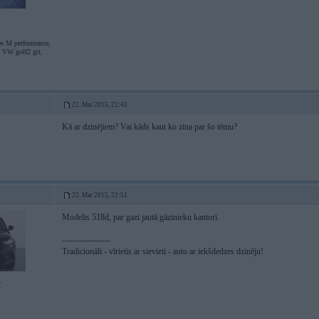
e M performance,
, VW golf2 gti,
22. Mar 2015, 22:43
Kā ar dzinējiem? Vai kāds kaut ko zina par šo tēmu?
22. Mar 2015, 22:51
Modelis 518d, par gazi jautā gāzinieku kantorī.
-----------------
Tradicionāli - vīrietis ar sievieti - auto ar iekšdedzes dzinēju!
5