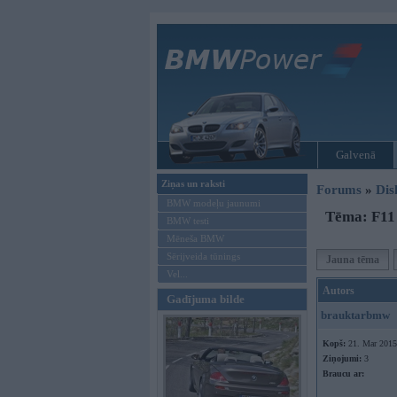
Galvenā
Ziņas un raksti
Forums
»
Dis
BMW modeļu jaunumi
Tēma: F11 
BMW testi
Mēneša BMW
Sērijveida tūnings
Jauna tēma
Vel...
Autors
Gadījuma bilde
brauktarbmw
Kopš:
21. Mar 2015
Ziņojumi:
3
Braucu ar: