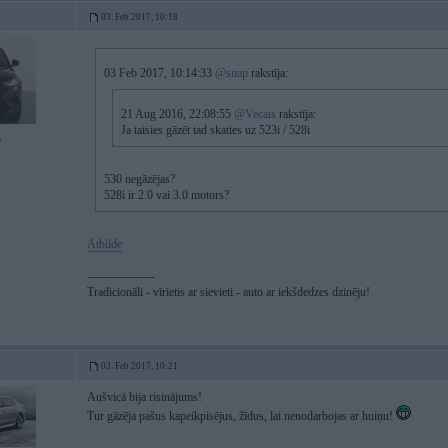
03. Feb 2017, 10:18
03 Feb 2017, 10:14:33
@snap
rakstīja:
21 Aug 2016, 22:08:55
@Vecais
rakstīja:
Ja taisies gāzēt tad skaties uz 523i / 528i
5
530 negāzējas?
528i ir 2.0 vai 3.0 motors?
Atbilde
-----------------
Tradicionāli - vīrietis ar sievieti - auto ar iekšdedzes dzinēju!
03. Feb 2017, 10:21
Aušvicā bija risinājums!
Tur gāzēja pašus kapeikpisējus, žīdus, lai nenodarbojas ar huiņu!