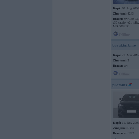
Kopš:
08. Aug 2006
Ziņojumi:
4243
Braucu ar:
G30 530
e30 cabrio, e21 rally
MB 500SEC
Offline
brauktarbmw
Kopš:
21. Mar 2015
Ziņojumi:
3
Braucu ar:
Offline
protams
Kopš:
11. Nov 200
Ziņojumi:
6334
Braucu ar:
NS7