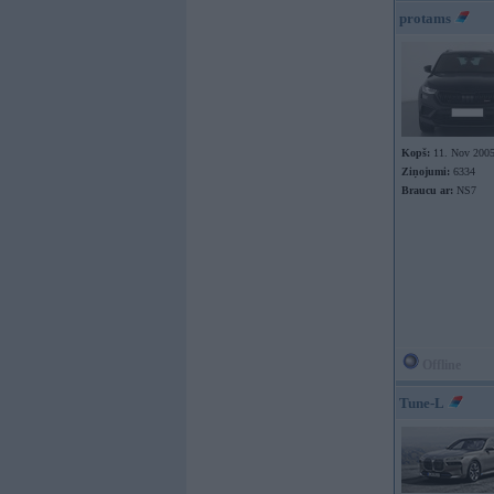
protams
Kopš:
11. Nov 200
Ziņojumi:
6334
Braucu ar:
NS7
Offline
Tune-L