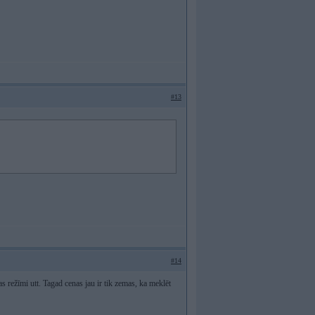
#13
#14
 režīmi utt. Tagad cenas jau ir tik zemas, ka meklēt