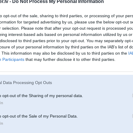
.lv -
Do Not Process My Personal Information
a ratiem pa alko
to opt-out of the sale, sharing to third parties, or processing of your per
formation for targeted advertising by us, please use the below opt-out s
r selection. Please note that after your opt-out request is processed y
eing interest-based ads based on personal information utilized by us or
20. Aug 2016, 22:47
disclosed to third parties prior to your opt-out. You may separately opt-
pie d*rsas ko interneta pļūtīzeri domā par to visu. Katrs brauc ar ko grib un 
losure of your personal information by third parties on the IAB’s list of
. This information may also be disclosed by us to third parties on the
IA
nabaga motors tiek bojāts, tad sametiet ziedojumus īpašniekam, lai kompens
Participants
that may further disclose it to other third parties.
l Data Processing Opt Outs
B
o opt-out of the Sharing of my personal data.
In
21. Aug 2016, 22:08
Ja taisies gāzēt tad skaties uz 523i / 528i
o opt-out of the Sale of my Personal Data.
-----------------
In
4. 5. un 6. paaudzes LPG iekartas
www.facebook.com/m7sport.lv