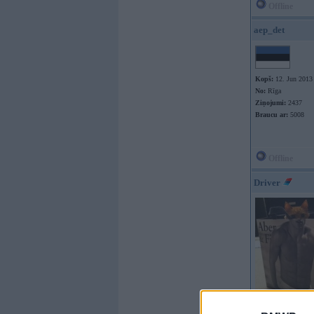
Offline
aep_det
Kopš:
12. Jun 2013
No:
Rīga
Ziņojumi:
2437
Braucu ar:
5008
Offline
Driver
Kopš:
22. Jun 2002