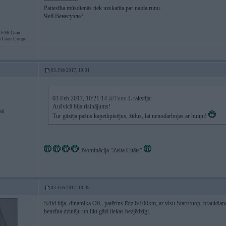
-----------------
Patiesība mūsdienās tiek uzskatīta par naida runu.
Чей Венесуэла?
F36 Gran
 Gran Coupe
03. Feb 2017, 10:31
03 Feb 2017, 10:21:14
@Tune
-L rakstīja:
Aušvicā bija risinājums!
eli
Tur gāzēja pašus kapeikpisējus, žīdus, lai nenodarbojas ar huiņu!
. Nominācija "Zelta Citāts"
03. Feb 2017, 10:39
520d bija, dinamika OK, patērins līdz 6/100km, ar visu Start/Stop, braukšanas
benzīna dzinēju un likt gāzi liekas bezjēdzīgi.