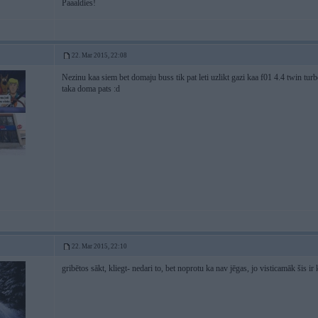
Paaaldies!
22. Mar 2015, 22:08
Nezinu kaa siem bet domaju buss tik pat leti uzlikt gazi kaa f01 4.4 twin turb
taka doma pats :d
22. Mar 2015, 22:10
gribētos sākt, kliegt- nedari to, bet noprotu ka nav jēgas, jo visticamāk šis ir 