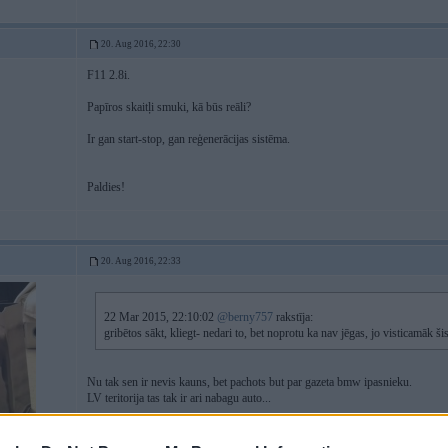
20. Aug 2016, 22:30
F11 2.8i.
Papīros skaitļi smuki, kā būs reāli?
Ir gan start-stop, gan reģenerācijas sistēma.
Paldies!
20. Aug 2016, 22:33
22 Mar 2015, 22:10:02
@berny757
rakstīja:
gribētos sākt, kliegt- nedari to, bet noprotu ka nav jēgas, jo visticamāk šis
Nu tak sen ir nevis kauns, bet pachots but par gazeta bmw ipasnieku.
LV teritorija tas tak ir ari nabagu auto...
-----------------
diagnostika, elektronikas remonts & pretaizdzīšanas iekārtas.