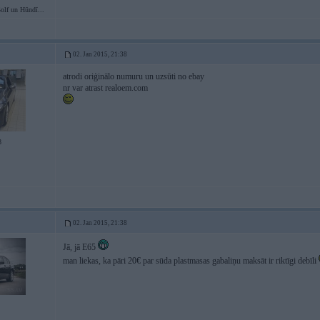
lf un Hūndī...
02. Jan 2015, 21:38
atrodi oriģinālo numuru un uzsūti no ebay
nr var atrast realoem.com
8
02. Jan 2015, 21:38
Jā, jā E65
man liekas, ka pāri 20€ par sūda plastmasas gabaliņu maksāt ir riktīgi debīli