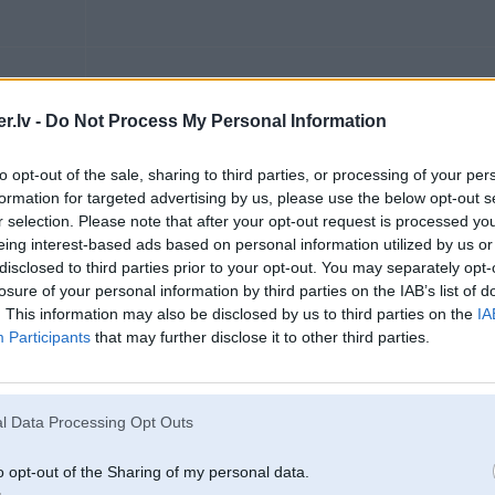
02. Jan 2015, 21:47
.lv -
Do Not Process My Personal Information
Uz srotu negribu,bm auto dargi ... Izgriez no kefira pacinjas
to opt-out of the sale, sharing to third parties, or processing of your per
formation for targeted advertising by us, please use the below opt-out s
r selection. Please note that after your opt-out request is processed y
7
eing interest-based ads based on personal information utilized by us or
disclosed to third parties prior to your opt-out. You may separately opt-
losure of your personal information by third parties on the IAB’s list of
. This information may also be disclosed by us to third parties on the
IA
Participants
that may further disclose it to other third parties.
02. Jan 2015, 21:51
Nav jau itkā labākā izvēle, bet nu tam auto lētu daļu nav ar to vai nu jāsadzīvo
jāpērk normālu auto
l Data Processing Opt Outs
Vai nu var iziet vakarā pastaigā ar suni un izvilkt kādam citam no bampera
o opt-out of the Sharing of my personal data.