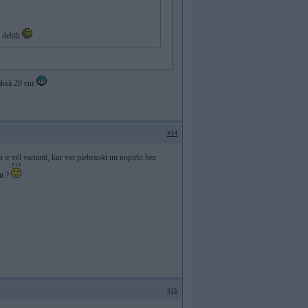
 debīli
maksā 20 eur
#14
 ir vēl varianti, kur var piebraukt un nopirkt bez
ūt ?
#15