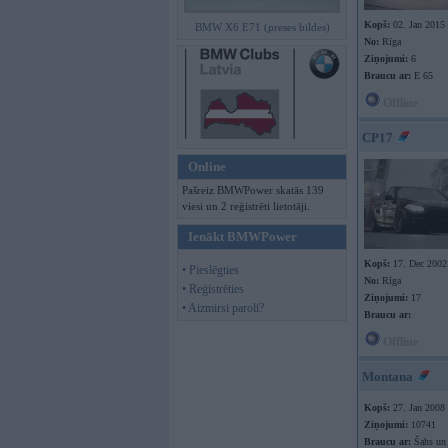
Kopš:
02. Jan 2015
BMW X6 E71 (preses bildes)
No:
Rīga
Ziņojumi:
6
Braucu ar:
E 65
Offline
CP17
Online
Pašreiz BMWPower skatās 139
viesi un 2 reģistrēti lietotāji.
Ienākt BMWPower
Kopš:
17. Dec 2002
• Pieslēgties
No:
Rīga
• Reģistrēties
Ziņojumi:
17
• Aizmirsi paroli?
Braucu ar:
Offline
Montana
Kopš:
27. Jan 2008
Ziņojumi:
10741
Braucu ar:
Šahs un 