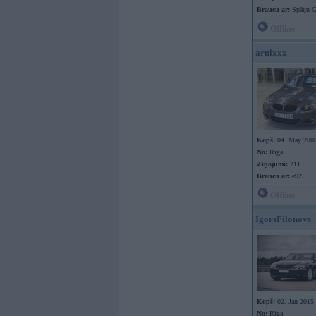
Braucu ar:
Spāņu Go
Offline
arnixxx
Kopš:
04. May 200
No:
Rīga
Ziņojumi:
211
Braucu ar:
e92
Offline
IgorsFilonovs
Kopš:
02. Jan 2015
No:
Rīga