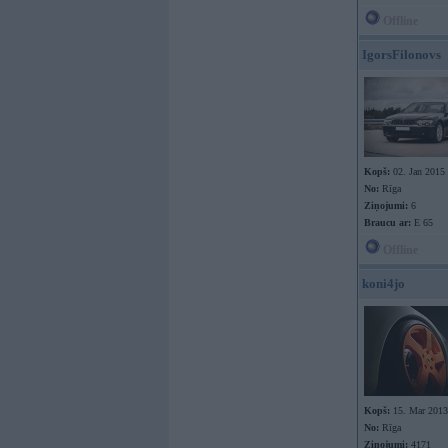
Offline
IgorsFilonovs
Kopš:
02. Jan 2015
No:
Rīga
Ziņojumi:
6
Braucu ar:
E 65
Offline
koni4jo
Kopš:
15. Mar 2013
No:
Rīga
Ziņojumi:
4171