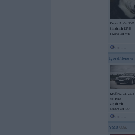
Kopš:
15. Oct 2007
Ziņojumi:
12788
Braucu ar:
xc40
Offline
IgorsFilonovs
Kopš:
02. Jan 2015
No:
Rīga
Ziņojumi:
6
Braucu ar:
E 65
Offline
VMR