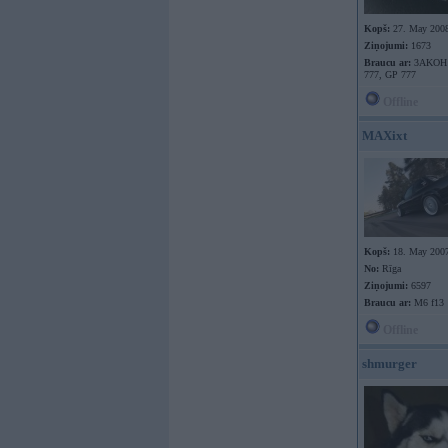
Kopš:
27. May 200
Ziņojumi:
1673
Braucu ar:
3AKOH ,
777, GP 777
Offline
MAXixt
Kopš:
18. May 200
No:
Rīga
Ziņojumi:
6597
Braucu ar:
M6 f13
Offline
shmurger