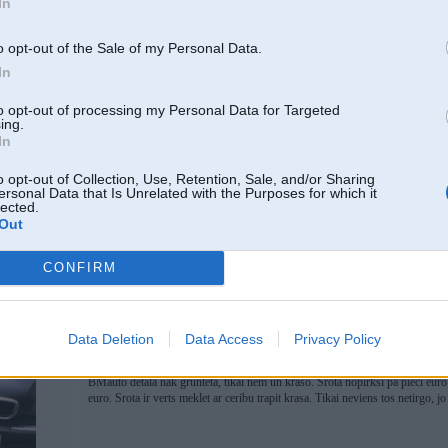
In
[ Šo ziņu laboja koni4jo, 02 Jan 2015, 21:52:22 ]
o opt-out of the Sale of my Personal Data.
lf un Hūndī...
In
to opt-out of processing my Personal Data for Targeted
02. Jan 2015, 21:51
ing.
In
02 Jan 2015, 21:38:44 IgorsFilonovs rakstīja:
o opt-out of Collection, Use, Retention, Sale, and/or Sharing
Jā, jā E65
ersonal Data that Is Unrelated with the Purposes for which it
lected.
man liekas, ka pāri 20€ par sūda plastmasas gabaliņu maksāt ir riktīgi de
Out
debiili ir pirkt auto kuru nespej uztureet..
CONFIRM
v
Data Deletion
Data Access
Privacy Policy
02. Jan 2015, 21:56
BMauto detala nak grunteta, tikai nem un kraso. Srota nopirksi pa pieci euro l
euro. Srota ir verts meklet ar ceribu trapit krasa. Tikai neviens tos netirgo, 