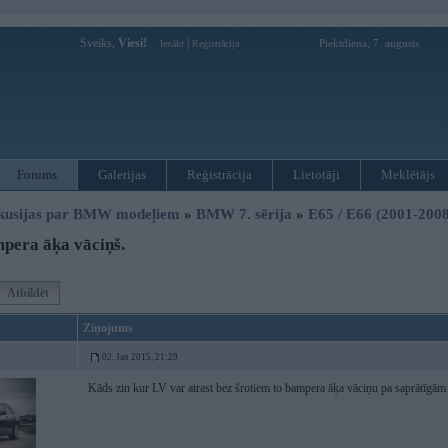
Sveiks,
Viesi!
|
Piektdiena, 7. augusts
Ienākt
Reģistrācija
Forums
Galerijas
Reģistrācija
Lietotāji
Meklētājs
kusijas par BMW modeļiem
»
BMW 7. sērija
»
E65 / E66 (2001-2008
pera āķa vāciņš.
Atbildēt
Ziņojums
02. Jan 2015, 21:29
Kāds zin kur LV var atrast bez šrotiem to bampera āķa vāciņu pa saprātīgā