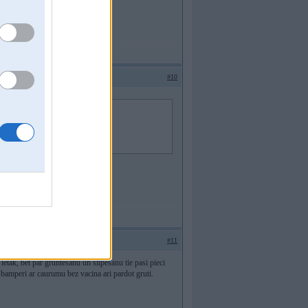
#10
bīli
#11
etak, bet par gruntesanu un slipesanu tie pasi pieci
jo bamperi ar caurumu bez vacina ari pardot gruti.