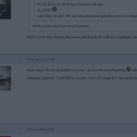
02 Jan 2015, 21:38:44 IgorsFilonovs rakstīja:
Jā, jā E65
man liekas, ka pāri 20€ par sūda plastmasas gabaliņu maksāt ir riktīgi
debiili ir pirkt auto kuru nespej uztureet..
debili ir pirkt auto, kuram plastmasas gabaliņš (kurš vitāli nav vajadzīgs), 
02. Jan 2015, 22:07
Kāds sakars Te vai var uzturēt vai nevar ? ja nevarētu tad nebraukātu
Labi
nekādiem čakariem ? Labi BM ir variants, vai ir vēl veikali kur viņi varētu b
02. Jan 2015, 22:08