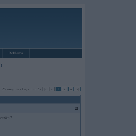
Reklāma
)
25 ziņojumi • Lapa 1 no 2 •
|«
«
1
2
»
»|
#1
m cenām ?