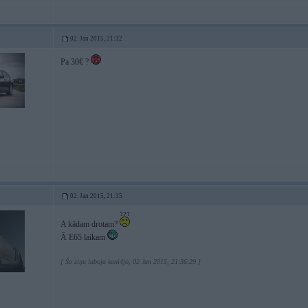
02. Jan 2015, 21:32
Pa 30€ ?
02. Jan 2015, 21:35
A kādam drotam?
Ā E65 laikam
[ Šo ziņu laboja koni4jo, 02 Jan 2015, 21:36:29 ]