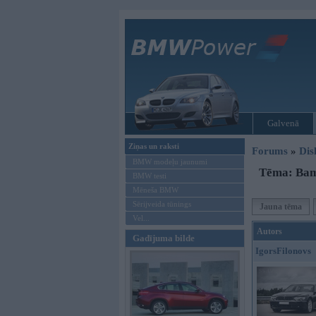
Galvenā
Ziņas un raksti
Forums
»
Dis
BMW modeļu jaunumi
Tēma: Bam
BMW testi
Mēneša BMW
Sērijveida tūnings
Jauna tēma
Vel...
Autors
Gadījuma bilde
IgorsFilonovs