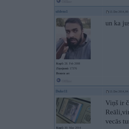
Offline
uldens1
13. Dec 2014, 00
un ka ju
Kopš:
28. Feb 2008
Ziņojumi:
17376
Braucu ar:
Offline
Duke11
13. Dec 2014, 04
Viņš ir 
Reāli,vi
vecās tu
Kopš:
30. May 2014