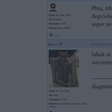
Phuj, td
degviel
Kopš:
08. May 2003
No:
Jūrmala
super z
Ziņojumi:
7428
Braucu ar:
ne BMW
Offline
Driver
12. Dec 2014, 22
labak ar
sieviet
----------
diagnost
Kopš:
22. Jun 2002
No:
Rīga
Ziņojumi:
31536
Braucu ar:
iepirkuma ratiem pa alko
outletu