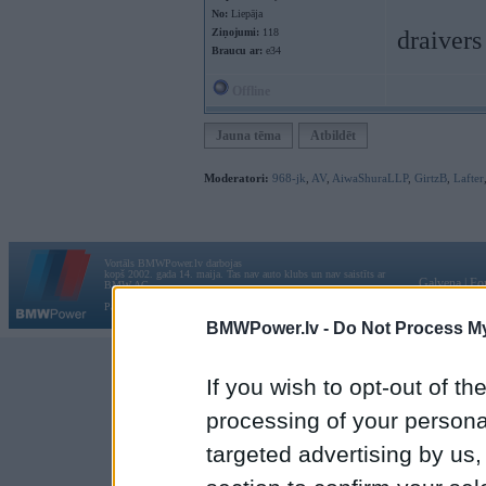
No:
Liepāja
Ziņojumi:
118
draivers
Braucu ar:
e34
Offline
Jauna tēma
Atbildēt
Moderatori:
968-jk
,
AV
,
AiwaShuraLLP
,
GirtzB
,
Lafter
Vortāls BMWPower.lv darbojas
kopš 2002. gada 14. maija. Tas nav auto klubs un nav saistīts ar
Galvena
|
Fo
BMW AG.
Par BMWPower
|
Kontakti
|
Reklāma
BMWPower.lv -
Do Not Process My
If you wish to opt-out of the
processing of your personal
targeted advertising by us