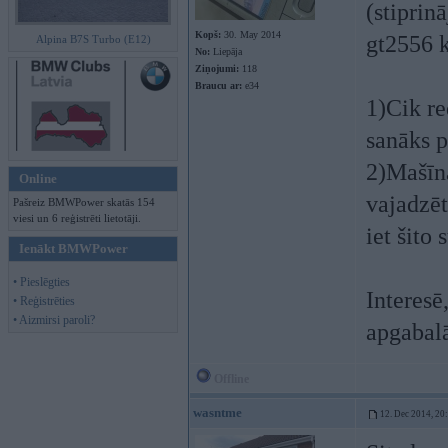
(stiprin
Kopš:
30. May 2014
gt2556 k
Alpina B7S Turbo (E12)
No:
Liepāja
Ziņojumi:
118
Braucu ar:
e34
1)Cik re
sanāks 
2)Mašīna
Online
vajadzēt
Pašreiz BMWPower skatās 154
viesi un 6 reģistrēti lietotāji.
iet šito
Ienākt BMWPower
• Pieslēgties
Interesē
• Reģistrēties
• Aizmirsi paroli?
apgabal
Offline
wasntme
12. Dec 2014, 20