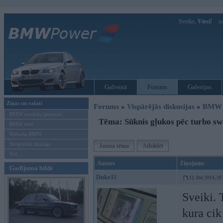
Sveiks,
Viesi!
Ie
Galvenā
Forums
Galerijas
Ziņas un raksti
Forums
»
Vispārējās diskusijas
»
BMW t
BMW modeļu jaunumi
Tēma: Sūknis gļukos pēc turbo sw
BMW testi
Mēneša BMW
Sērijveida tūnings
Jauna tēma
Atbildēt
Vel...
Autors
Ziņojums
Gadījuma bilde
Duke11
12. Dec 2014, 20
Sveiki. 
kura cik