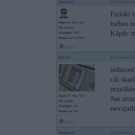
Instigater
12. Dec 2014, 20
Fiziski 
turbas t
Kopš:
08. May 2003
No:
Jūrmala
Kāpēc m
Ziņojumi:
7428
Braucu ar:
ne BMW
Offline
Duke11
12. Dec 2014, 22
nobirusī
cik skat
mazākiem
Kopš:
30. May 2014
Jau atra
No:
Liepāja
Ziņojumi:
118
nevajadz
Braucu ar:
e34
Offline
Instigater
12. Dec 2014, 22