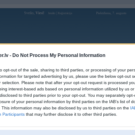
Sveiks,
Viesi!
|
Piektdiena, 7. augusts
Ienākt
Reģistrācija
Forums
Galerijas
Reģistrācija
Lietotāji
Meklētājs
.lv -
Do Not Process My Personal Information
kusijas par BMW modeļiem
»
BMW 7. sērija
»
E38 (1994-2001)
to opt-out of the sale, sharing to third parties, or processing of your per
rācija
formation for targeted advertising by us, please use the below opt-out s
r selection. Please note that after your opt-out request is processed y
Atbildēt
eing interest-based ads based on personal information utilized by us or
disclosed to third parties prior to your opt-out. You may separately opt-
Ziņojums
losure of your personal information by third parties on the IAB’s list of
. This information may also be disclosed by us to third parties on the
IA
09. Dec 2014, 14:03
Participants
that may further disclose it to other third parties.
Sveiki!
Meklēju šeit diskusijās, taču savu problēmu neatradu.
Lieta tāda, ka uzņemot ātrumu pie otrā pārnesuma parādās vibrācija no kārba
apgriezienus un atkal kāpinot tos vibrācija vairs nav manāma.kas varētu būt
8 730