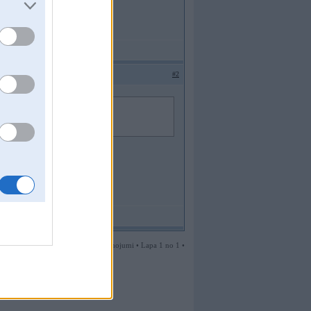
#2
2 ziņojumi • Lapa 1 no 1 •