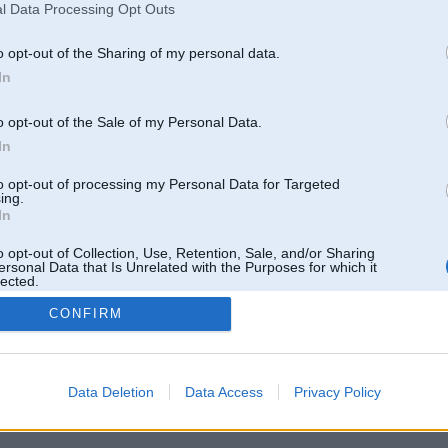
l Data Processing Opt Outs
[ Šo ziņu laboja cicii, 09 Dec 2014, 14:14:43 ]
o opt-out of the Sharing of my personal data.
In
09. Dec 2014, 16:55
o opt-out of the Sale of my Personal Data.
In
09 Dec 2014, 14:09:31 perlits rakstīja:
Visdrizakais ka vibracija ira pie wanas kas nak no karbas,,
to opt-out of processing my Personal Data for Targeted
ing.
+1 ar to vajadzētu sākt
In
o opt-out of Collection, Use, Retention, Sale, and/or Sharing
ersonal Data that Is Unrelated with the Purposes for which it
lected.
Out
CONFIRM
Atbildēt
Data Deletion
Data Access
Privacy Policy
k
,
AV
,
AiwaShuraLLP
,
GirtzB
,
Lafter
,
PERFS
,
SteelRat
,
linda
,
marihuans
,
noisex
,
smudo