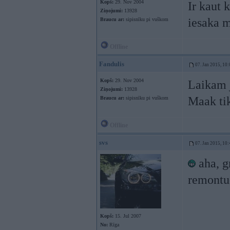
Kopš:
29. Nov 2004
Ir kaut 
Ziņojumi:
13928
iesaka m
Braucu ar:
sipisnīku pi vuškom
Offline
Fandulis
07. Jan 2015, 10:
Kopš:
29. Nov 2004
Laikam j
Ziņojumi:
13928
Maak tik
Braucu ar:
sipisnīku pi vuškom
Offline
svs
07. Jan 2015, 10:
aha, gr
remontu 
Kopš:
15. Jul 2007
No:
Rīga