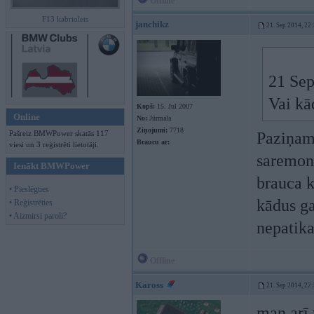
Offline
F13 kabriolets
janchikz
21. Sep 2014, 22
21 Sep
Vai kā
Kopš:
15. Jul 2007
Online
No:
Jūrmala
Ziņojumi:
7718
Pašreiz BMWPower skatās 117
Paziņam 
Braucu ar:
viesi un 3 reģistrēti lietotāji.
saremont
Ienākt BMWPower
brauca k
• Pieslēgties
kādus ga
• Reģistrēties
• Aizmirsi paroli?
nepatik
Offline
Kaross
21. Sep 2014, 22
man arī 