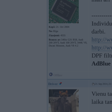
----------
Individ
Kopš:
21. Oct 2004
darbi.
No:
Rīga
Ziņojumi:
4555
http://w
Braucu ar:
540ix G31 B58, Audi
200 20VT, Audi 100 20VT, 344K V8,
Ducati Monster, Audi V8 4.2
http://w
DPF filt
AdBlue
Offline
Driver
21. Sep 2014, 22
Vienu ta
laika ta