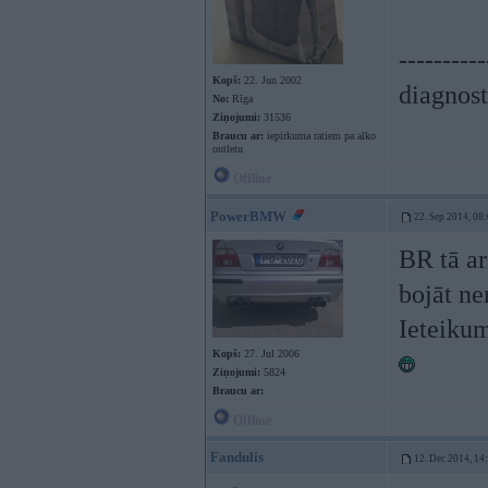
----------
Kopš:
22. Jun 2002
diagnost
No:
Rīga
Ziņojumi:
31536
Braucu ar:
iepirkuma ratiem pa alko
outletu
Offline
PowerBMW
22. Sep 2014, 08
BR tā ar
bojāt ne
Ieteikum
Kopš:
27. Jul 2006
Ziņojumi:
5824
Braucu ar:
Offline
Fandulis
12. Dec 2014, 14