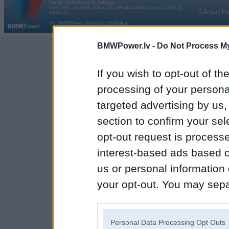
Vortāls BMWPower.lv darbojas
kopš 2002. gada 14. maija. Tas nav auto klubs un nav saistīts ar
Galvena
|
Fo
BMW AG.
Par BMWPower
|
Kontakti
|
Reklāma
BMWPower.lv -
Do Not Process My
If you wish to opt-out of the
processing of your personal
targeted advertising by us
section to confirm your sel
opt-out request is proces
interest-based ads based o
us or personal information d
your opt-out. You may separ
disclosure of your personal
IAB’s list of downstream pa
Personal Data Processing Opt Outs