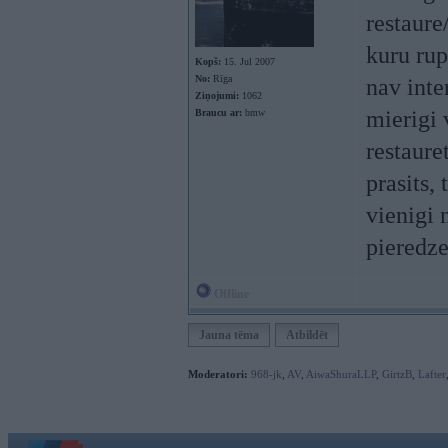
restaure
kuru rup
Kopš:
15. Jul 2007
No:
Rīga
nav inte
Ziņojumi:
1062
mierigi 
Braucu ar:
bmw
restaure
prasits,
vienigi 
pieredze
Offline
Jauna tēma
Atbildēt
Moderatori:
968-jk
,
AV
,
AiwaShuraLLP
,
GirtzB
,
Lafter