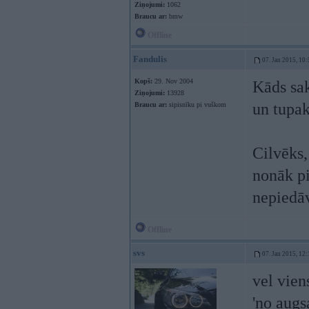
Ziņojumi:
1062
Braucu ar:
bmw
Offline
Fandulis
07. Jan 2015, 10:
Kopš:
29. Nov 2004
Kāds sak
Ziņojumi:
13928
un tupak
Braucu ar:
sipisnīku pi vuškom
Cilvēks,
nonāk pi
nepiedāv
Offline
svs
07. Jan 2015, 12:
vel vien
'no augs