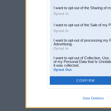
also be disclosed by us to 
I want to opt-out of the Sharing of 
Downstream Participants
th
Opted In
third parties.
I want to opt-out of the Sale of my 
Opted In
I want to opt-out of processing my 
Advertising.
Opted In
I want to opt-out of Collection, Use
of my Personal Data that Is Unrelat
it was collected.
Opted Out
CONFIRM
Data Deletion