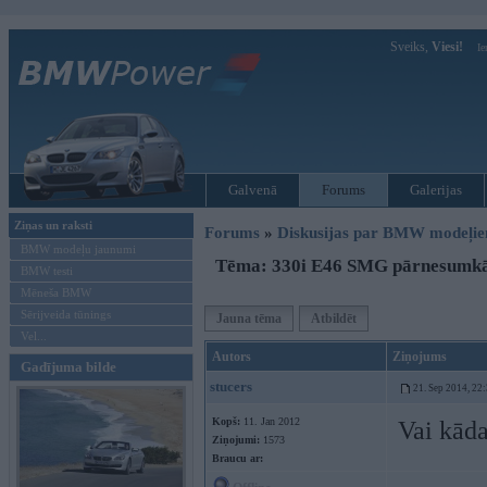
Sveiks,
Viesi!
Ie
Galvenā
Forums
Galerijas
Ziņas un raksti
Forums
»
Diskusijas par BMW modeļi
BMW modeļu jaunumi
Tēma: 330i E46 SMG pārnesumk
BMW testi
Mēneša BMW
Sērijveida tūnings
Jauna tēma
Atbildēt
Vel...
Autors
Ziņojums
Gadījuma bilde
stucers
21. Sep 2014, 22
Kopš:
11. Jan 2012
Vai kāda
Ziņojumi:
1573
Braucu ar: