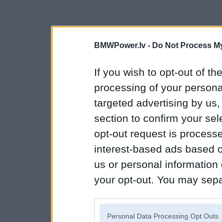
BMWPower.lv -
Do Not Process My
If you wish to opt-out of the
processing of your personal
targeted advertising by us
section to confirm your sel
opt-out request is proces
interest-based ads based o
us or personal information d
your opt-out. You may separ
disclosure of your personal
IAB’s list of downstream pa
Personal Data Processing Opt Outs