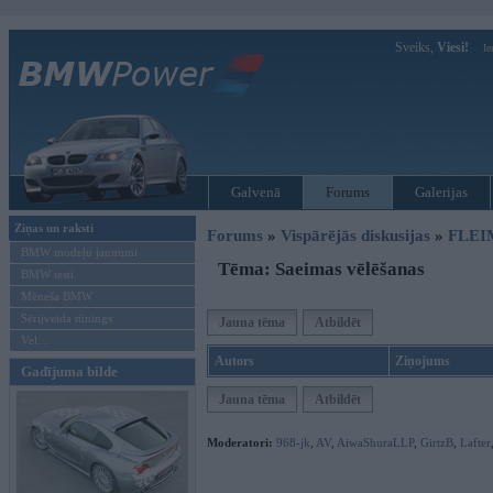
Sveiks,
Viesi!
Ie
Galvenā
Forums
Galerijas
Ziņas un raksti
Forums
»
Vispārējās diskusijas
»
FLEI
BMW modeļu jaunumi
Tēma: Saeimas vēlēšanas
BMW testi
Mēneša BMW
Sērijveida tūnings
Jauna tēma
Atbildēt
Vel...
Autors
Ziņojums
Gadījuma bilde
Jauna tēma
Atbildēt
Moderatori:
968-jk
,
AV
,
AiwaShuraLLP
,
GirtzB
,
Lafter