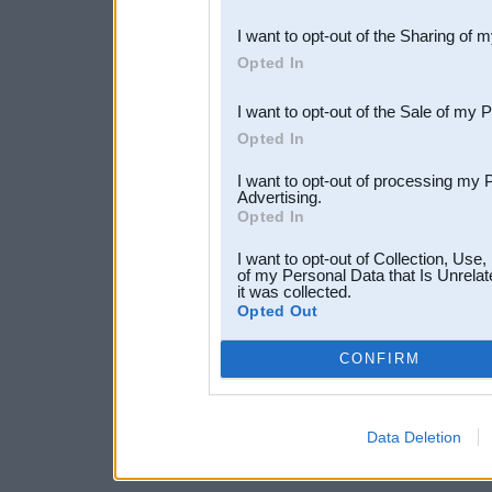
also be disclosed by us to 
I want to opt-out of the Sharing of 
Downstream Participants
th
Opted In
third parties.
I want to opt-out of the Sale of my 
Opted In
I want to opt-out of processing my 
Advertising.
Opted In
I want to opt-out of Collection, Use
of my Personal Data that Is Unrelat
it was collected.
Opted Out
CONFIRM
Data Deletion