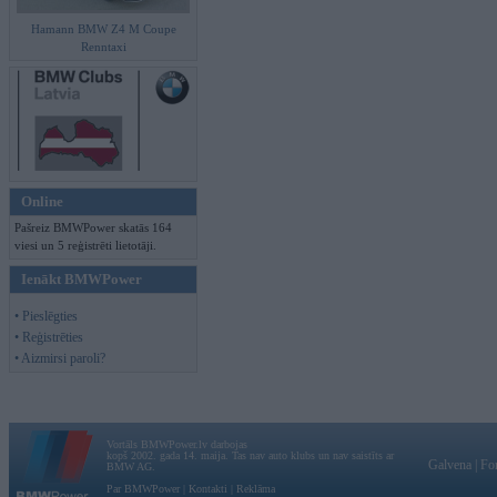
Hamann BMW Z4 M Coupe
Renntaxi
Online
Pašreiz BMWPower skatās 164
viesi un 5 reģistrēti lietotāji.
Ienākt BMWPower
• Pieslēgties
• Reģistrēties
• Aizmirsi paroli?
Vortāls BMWPower.lv darbojas
kopš 2002. gada 14. maija. Tas nav auto klubs un nav saistīts ar
Galvena
|
Fo
BMW AG.
Par BMWPower
|
Kontakti
|
Reklāma