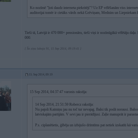
Ko nozīmē "ļoti daudz interneta piekritēji"? Uz EP vēlēšanām viss internet
auditorijai tomēr ir cietāks vārds nekā Grēviņam, Mednim un Liepniekam
Tieši tā, Latvijā ir 470 000+ pensionāru, tieši viņi ir nozīmīgākā vēlētāju daļ
000.
[ Šo ziņu laboja 91, 15 Sep 2014, 09:19:41 ]
15. Sep 2014, 09:19
15 Sep 2014, 04:37:47 varonis rakstīja:
14 Sep 2014, 21:51:59 Robercz rakstīja:
Nu pajoli Kaimiņu jau nu toč tur nevajag. Balsi tik podā norausi. Ba
latviskajām partijām. V sevi jau ir pierādījusi. Zaļie manuprāt ir parasta
P.s. ciplanētietis, ģībēja un izbijušo drīmtīms pat netiek izskatīti kā vari