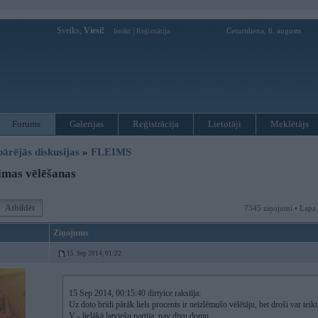
Sveiks,
Viesi!
|
Ceturtdiena, 6. augusts
Ienākt
Reģistrācija
Forums
Galerijas
Reģistrācija
Lietotāji
Meklētājs
pārējās diskusijas
»
FLEIMS
imas vēlēšanas
Atbildēt
7345 ziņojumi • Lapa
Ziņojums
15. Sep 2014, 01:22
15 Sep 2014, 00:15:40 dirtyice rakstīja:
Uz doto brīdi pārāk liels procents ir neizlēmušo vēlētāju, bet droši var teikt
V - lielākā latviešu partija, nav divu domu