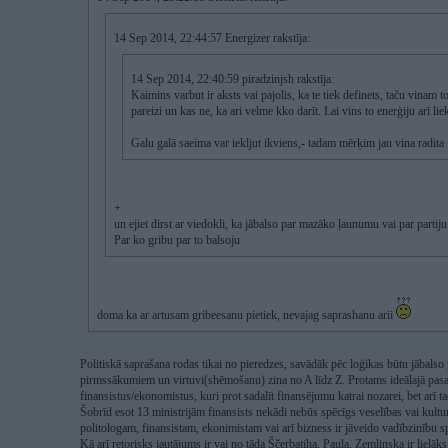
14 Sep 2014, 22:44:57 Energizer rakstīja:
14 Sep 2014, 22:40:59 piradzinjsh rakstīja:
Kaimins varbut ir aksts vai pajolis, ka te tiek definets, taču vinam t
pareizi un kas ne, ka ari velme kko darīt. Lai vins to enerģiju arī liek
Galu galā saeima var iekljut ikviens,- tadam mērķim jau vina radita
+
un ejiet dirst ar viedokli, ka jābalso par mazāko ļaunumu vai par partiju 
Par ko gribu par to balsoju
doma ka ar artusam gribeesanu pietiek, nevajag saprashanu arii
Politiskā saprašana rodas tikai no pieredzes, savādāk pēc loģikas būtu jābalso 
pirmssākumiem un virtuvi(shēmošanu) zina no A līdz Z. Protams ideālajā pasaul
finansistus/ekonomistus, kuri prot sadalīt finansējumu katrai nozarei, bet arī t
Šobrīd esot 13 ministrijām finansists nekādi nebūs spēcīgs veselības vai kulturas
politologam, finansistam, ekonimistam vai arī bizness ir jāveido vadībzinību s
Kā arī retorisks jautājums ir vai no tāda Ščerbatiha, Paula, Zemļinska ir liel