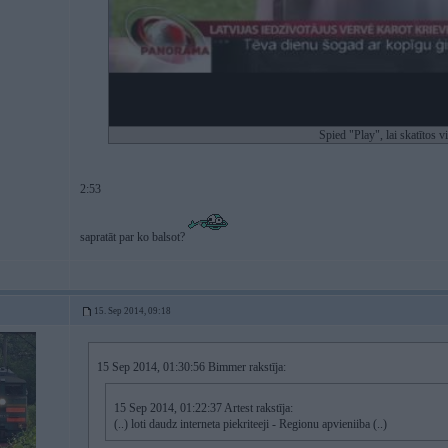
Spied "Play", lai skatītos v
2:53
sapratāt par ko balsot?
15. Sep 2014, 09:18
15 Sep 2014, 01:30:56 Bimmer rakstīja:
15 Sep 2014, 01:22:37 Artest rakstīja:
(..) loti daudz interneta piekriteeji - Regionu apvieniiba (..)