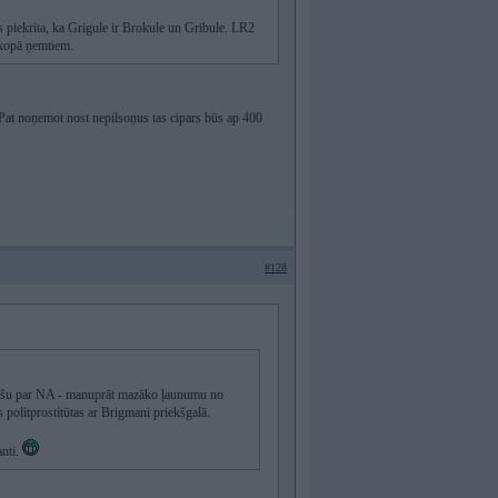
s piekrita, ka Grigule ir Brokule un Gribule. LR2
 kopā ņemtiem.
a. Pat noņemot nost nepilsoņus tas cipars būs ap 400
#128
lsošu par NA - manuprāt mazāko ļaunumu no
s politprostitūtas ar Brigmani priekšgalā.
anti.