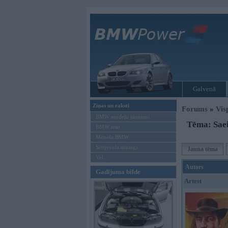
Galvenā
Ziņas un raksti
Forums
»
Vis
BMW modeļu jaunumi
Tēma: Sae
BMW testi
Mēneša BMW
Sērijveida tūnings
Jauna tēma
Vel...
Autors
Gadījuma bilde
Artest