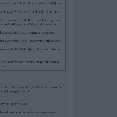
, ja vien patrioti pēc Ukrainas krīzes ir mācījušies
, bet ja ar SC sanāks 51, tad deķis uz otru pusi.
u ir, ja etalonus dod utt. Nils ir labi nostiprinājies
u vai saņēmuši mantojumā būs pirmie pie iecirkņu
t ta viss smird pēc krieviem,tas no partijas
iskā kārtā izšaus, tad SC sabiedrotais, Rīgas domē
ar ko varētu būt skaidrojams viņa reitings, bet var
iena savus vecākus, bērnus, draugus utt aizvilkt
t neredzēt
eksnieka siles vai tamlidzigi, bet parejie ciinaas un
i un nedomaa par nakotni...
 savu trulo fanu balsis
kas atklaati runaa par to kas notiek realitaatee