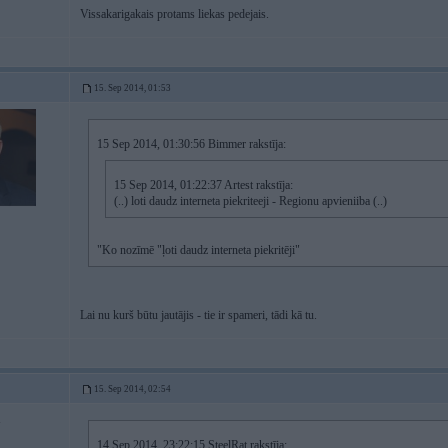
Vissakarigakais protams liekas pedejais.
15. Sep 2014, 01:53
15 Sep 2014, 01:30:56 Bimmer rakstīja:
15 Sep 2014, 01:22:37 Artest rakstīja:
(..) loti daudz interneta piekriteeji - Regionu apvieniiba (..)
"Ko nozīmē "ļoti daudz interneta piekritēji"
Lai nu kurš būtu jautājis - tie ir spameri, tādi kā tu.
15. Sep 2014, 02:54
1
14 Sep 2014, 23:22:15 SteelRat rakstīja: