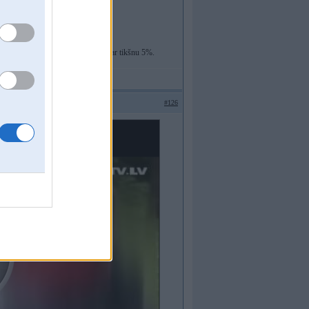
rst un apmelnot.
pensionāri un krievvalodīgie).
et nu domāju viņiem tagad tik cīņa par tikšnu 5%.
#126