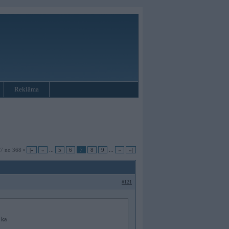
Reklāma
 7 no 368 •
|«
«
...
5
6
7
8
9
...
»
»|
#121
 ka