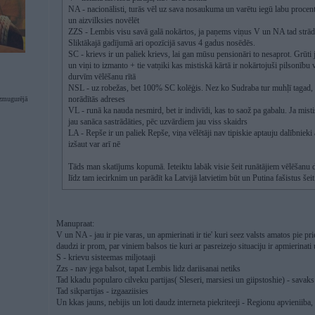
NA - nacionālisti, turās vēl uz sava nosaukuma un varētu iegū labu procentu
un aizvilksies novēlēt
ZZS - Lembis visu savā galā nokārtos, ja paņems viņus V un NA tad strādās
Sliktākajā gadījumā ari opozīcijā savus 4 gadus nosēdēs.
SC - krievs ir un paliek krievs, lai gan mūsu pensionāri to nesaprot. Grūti ja
un viņi to izmanto + tie vatņiki kas mistiskā kārtā ir nokārtojuši pilsonīb
durvīm vēlēšanu rītā
NSL - uz robežas, bet 100% SC kolēģis. Nez ko Sudraba tur muhļī tagad, be
norādītās adreses
zmugurējā
VL - runā ka nauda nesmird, bet ir indivīdi, kas to saož pa gabalu. Ja mist
jau sanāca sastrādāties, pēc uzvārdiem jau viss skaidrs
LA - Repše ir un paliek Repše, viņa vēlētāji nav tipiskie aptauju dalībnieki 
izšaut var arī nē
Tāds man skatījums kopumā. Ieteiktu labāk visie šeit runātājiem vēlēšanu d
līdz tam iecirknim un parādīt ka Latvijā latvietim būt un Putina fašistus šei
Manupraat:
V un NA - jau ir pie varas, un apmierinati ir tie' kuri seez valsts amatos pie pri
daudzi ir prom, par viniem balsos tie kuri ar pasreizejo situaciju ir apmierinat
S - krievu sisteemas miljotaaji
Zzs - nav jega balsot, tapat Lembis lidz dariisanai netiks
Tad kkadu popularo cilveku partijas( Sleseri, marsiesi un giipstoshie) - savaks
Tad sikpartijas - izgaaziisies
Un kkas jauns, nebijis un loti daudz interneta piekriteeji - Regionu apvieniiba, 