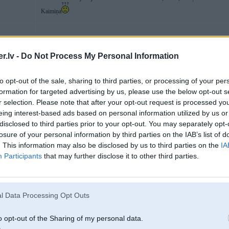
Kaimiņa
15. Sep 2014, 04:37
.lv -
Do Not Process My Personal Information
14 Sep 2014, 21:51:59 Robercz rakstīja:
to opt-out of the sale, sharing to third parties, or processing of your per
Nu pajoli Kaimiņu jau nu toč tur nevajag. Balsi tik podā norausi. Balso
formation for targeted advertising by us, please use the below opt-out s
partijām. V sevi jau ir pierādījusi. Zaļie manuprāt ir parastas politprostitūt
r selection. Please note that after your opt-out request is processed y
P.s. ciplanētietis, ģībēja un izbijušo drīmtīms pat netiek izskatīti kā varianti
eing interest-based ads based on personal information utilized by us or
disclosed to third parties prior to your opt-out. You may separately opt-
losure of your personal information by third parties on the IAB’s list of
Varbūt mēs ko nezinām, padalies ar NA sasniegumiem pagājušajos 4 gados? Viņ
. This information may also be disclosed by us to third parties on the
IA
dažādās jomās tur maz kas...
Participants
that may further disclose it to other third parties.
90
l Data Processing Opt Outs
15. Sep 2014, 08:07
o opt-out of the Sharing of my personal data.
NA vismaz savu virzienu ietur un nemaina kažoka pusi katru reizi, kad tas izdev
to mēdz darīt itin bieži.