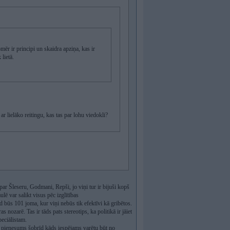
omēr ir principi un skaidra apziņa, kas ir
 lietā.
ar lielāko reitingu, kas tas par lohu viedokli?
par Šleseru, Godmani, Repši, jo viņi tur ir bijuši kopš
ē var salikt visus pēc izglītības
ad būs 101 joma, kur viņi nebūs tik efektīvi kā gribētos.
 nozarē. Tas ir tāds pats stereotips, ka politikā ir jāiet
peciālistam.
āks pienesums šobrīd kāds iespējams varētu būt no