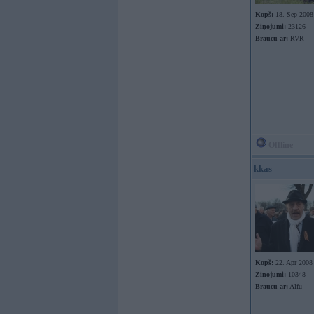
Kopš:
18. Sep 2008
Ziņojumi:
23126
Braucu ar:
RVR
Offline
kkas
Kopš:
22. Apr 2008
Ziņojumi:
10348
Braucu ar:
Alfu