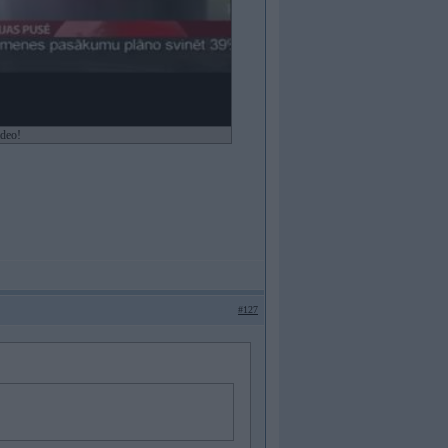
ideo!
#127