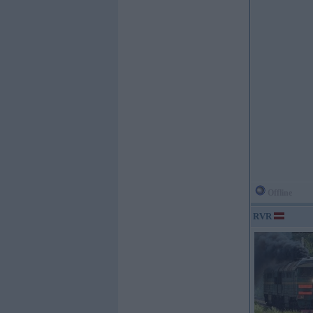
Offline
RVR