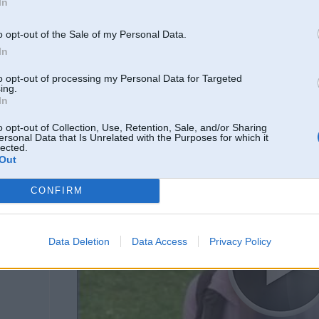
In
Čempioni kažoka pārmešanas ziņā ir ZZS.
Vienotība - intrigantu partija, ka tik kādu no saviem koalīcijas partneriem nodi
SC populisti un uz kredīta dzīvotāji, sociālās garantijas ir viņu jājamzirdziņš (
o opt-out of the Sale of my Personal Data.
Pārējos nav jēgas nemaz apspriest.
In
Vēl no potenciālajiem kandidātiem, Reģionu partija - kas ir jauns spēlētājs, b
to opt-out of processing my Personal Data for Targeted
ing.
In
15. Sep 2014, 08:33
o opt-out of Collection, Use, Retention, Sale, and/or Sharing
ersonal Data that Is Unrelated with the Purposes for which it
lected.
Out
CONFIRM
Data Deletion
Data Access
Privacy Policy