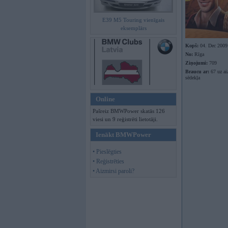
E39 M5 Touring vienīgais
eksemplārs
Kopš:
04. Dec 2009
No:
Rīga
Ziņojumi:
709
Braucu ar:
67 uz ai
sēdekļa
Online
Pašreiz BMWPower skatās 126
viesi un 9 reģistrēti lietotāji.
Ienākt BMWPower
• Pieslēgties
• Reģistrēties
• Aizmirsi paroli?