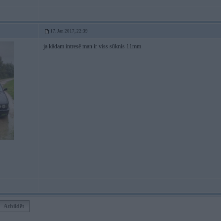
17. Jan 2017, 22:39
ja kādam intresē man ir viss sūknis 11mm
Atbildēt