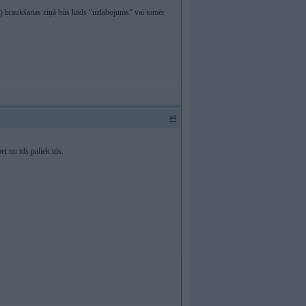
m) braukšanas ziņā būs kāds "uzlabojums" vai tomēr
#4
t nu tds paliek tds.