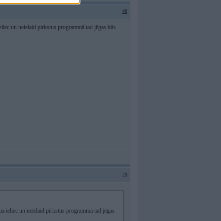
#8
ieliec un neielaid pirkstus programmā tad jēgas būs
#9
pa ieliec un neielaid pirkstus programmā tad jēgas