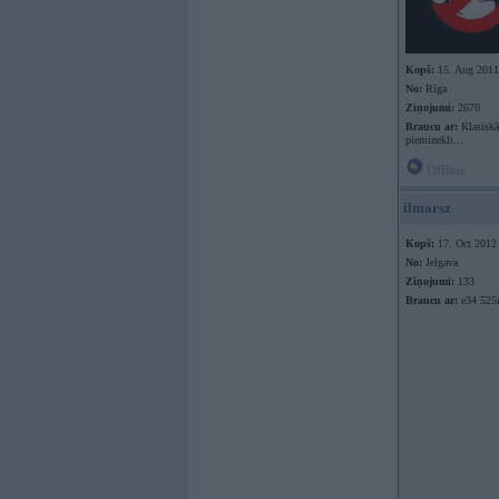
Kopš:
15. Aug 2011
No:
Rīga
Ziņojumi:
2670
Braucu ar:
Klasiskā
pieminekli...
Offline
ilmarsz
Kopš:
17. Oct 2012
No:
Jelgava
Ziņojumi:
133
Braucu ar:
e34 525