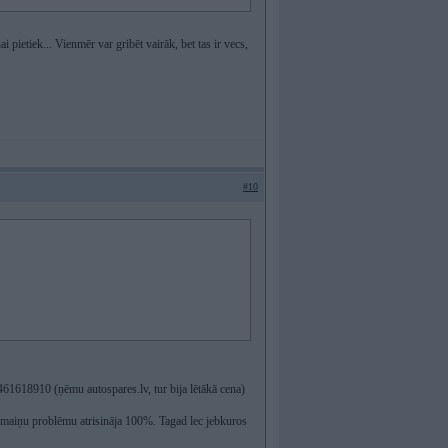
 pietiek... Vienmēr var gribēt vairāk, bet tas ir vecs,
#10
1618910 (ņēmu autospares.lv, tur bija lētākā cena)
 maiņu problēmu atrisināja 100%. Tagad lec jebkuros