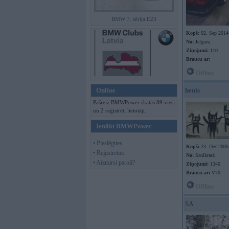
BMW 7. sērija E23
Kopš:
02. Sep 2014
No:
Jelgava
Ziņojumi:
110
Braucu ar:
Offline
Online
henis
Pašreiz BMWPower skatās 89 viesi
un 2 reģistrēti lietotāji.
Ienākt BMWPower
• Pieslēgties
Kopš:
23. Dec 2005
• Reģistrēties
No:
Saulkrasti
• Aizmirsi paroli?
Ziņojumi:
1340
Braucu ar:
V70
Offline
SA