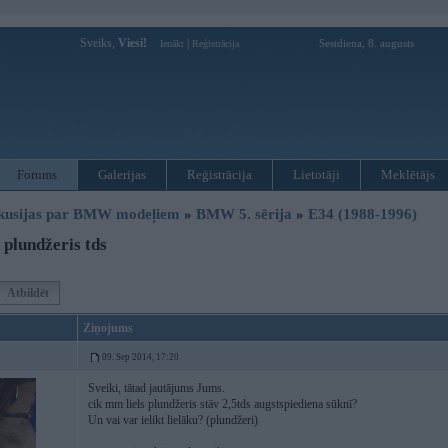
Sveiks,
Viesi!
|
Sestdiena, 8. augusts
Ienākt
Reģistrācija
Forums
Galerijas
Reģistrācija
Lietotāji
Meklētājs
kusijas par BMW modeļiem
»
BMW 5. sērija
»
E34 (1988-1996)
plundžeris tds
Atbildēt
Ziņojums
09. Sep 2014, 17:20
Sveiki, tātad jautājums Jums.
cik mm liels plundžeris stāv 2,5tds augstspiediena sūknī?
Un vai var ielikt lielāku? (plundžeri)