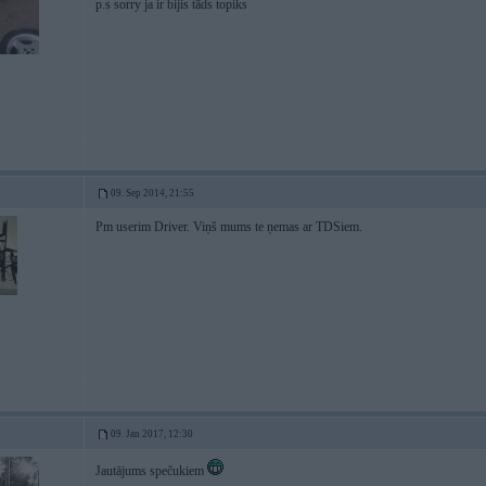
p.s sorry ja ir bijis tāds topiks
09. Sep 2014, 21:55
Pm userim Driver. Viņš mums te ņemas ar TDSiem.
09. Jan 2017, 12:30
Jautājums spečukiem