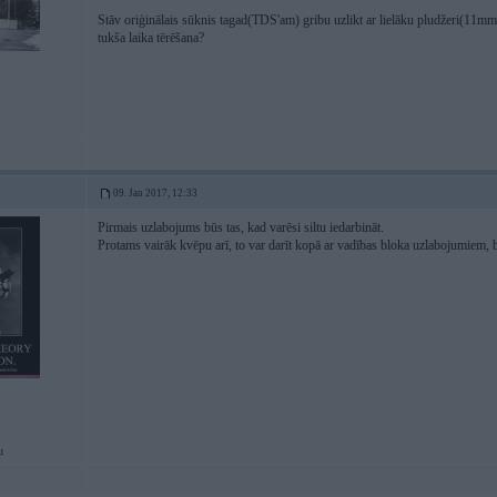
Stāv oriģinālais sūknis tagad(TDS'am) gribu uzlikt ar lielāku pludžeri(11m
tukša laika tērēšana?
09. Jan 2017, 12:33
Pirmais uzlabojums būs tas, kad varēsi siltu iedarbināt.
Protams vairāk kvēpu arī, to var darīt kopā ar vadības bloka uzlabojumiem, be
u