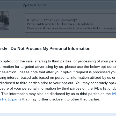
09. Jan 2017, 12:38
09 Jan 2017, 12:33:23
@Digital
rakstīja:
Pirmais uzlabojums būs tas, kad varēsi siltu iedarbināt.
Protams vairāk kvēpu arī, to var darīt kopā ar vadības bloka uzlabojumiem
Nu tas, ka leks arī silts, protams tas ir lielākais pluss, tagad arī itkā daudz 
.lv -
Do Not Process My Personal Information
to opt-out of the sale, sharing to third parties, or processing of your per
09. Jan 2017, 13:47
formation for targeted advertising by us, please use the below opt-out s
r selection. Please note that after your opt-out request is processed y
eing interest-based ads based on personal information utilized by us or
09 Jan 2017, 12:30:53
@SA
rakstīja:
disclosed to third parties prior to your opt-out. You may separately opt-
Jautājums spečukiem
losure of your personal information by third parties on the IAB’s list of
Stāv oriģinālais sūknis tagad(TDS'am) gribu uzlikt ar lielāku pludžeri
. This information may also be disclosed by us to third parties on the
IA
tomēr tukša laika tērēšana?
Participants
that may further disclose it to other third parties.
ir jēga. Bet oriģinālais bosch plunžeris maksā virs 400e