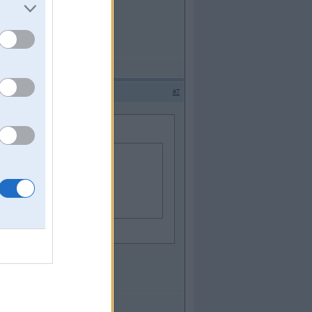
#7
eri(11mm) braukšanas ziņā būs kāds
s no svaigajiem...
āk...