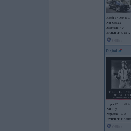
Kopš:
07. Apr 2011
No:
Jūrmala
Ziņojumi:
424
Braucu ar:
G un X
Offline
Digital
Kopš:
02. Jul 2005
No:
Rīga
Ziņojumi:
3738
Braucu ar:
Elektrīb
Offline