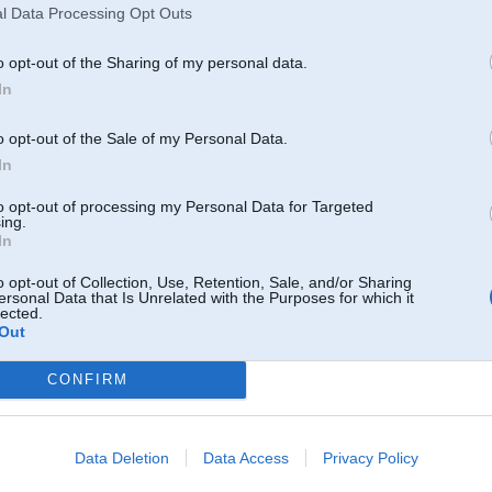
l Data Processing Opt Outs
1
o opt-out of the Sharing of my personal data.
ās!
In
o opt-out of the Sale of my Personal Data.
09. Jan 2017, 15:05
In
to opt-out of processing my Personal Data for Targeted
09 Jan 2017, 13:47:44
@AF
rakstīja:
ing.
In
09 Jan 2017, 12:30:53
@SA
rakstīja:
Jautājums spečukiem
o opt-out of Collection, Use, Retention, Sale, and/or Sharing
ersonal Data that Is Unrelated with the Purposes for which it
Stāv oriģinālais sūknis tagad(TDS'am) gribu uzlikt ar lielāku pludž
lected.
"uzlabojums" vai tomēr tukša laika tērēšana?
Out
ir jēga. Bet oriģinālais bosch plunžeris maksā virs 400e
s piedziņas
CONFIRM
Oem nebūs 11mm, un es nez, vai jēga no oem, jo pats TDS un būris nav vair
Manam stāv 11mm,vai iet labāk nez, bet dūmo gan vairāk un co2 arī bik vair
Data Deletion
Data Access
Privacy Policy