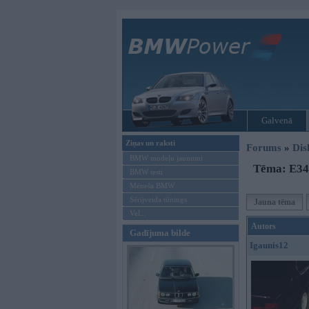
Galvenā
Ziņas un raksti
Forums
»
Dis
BMW modeļu jaunumi
Tēma: E34 
BMW testi
Mēneša BMW
Sērijveida tūnings
Jauna tēma
Vel...
Autors
Gadījuma bilde
Igaunis12