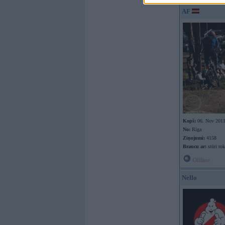
AF
Kopš:
06. Nov 201
No:
Rīga
Ziņojumi:
4158
Braucu ar:
stūri rok
Offline
Nello