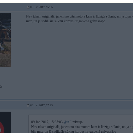
09. Jan 2017, 15:35
Nav tdsam originālā, janem no cita motora kam ir līdzīgs sūknis, un ja tupa 
maz, un jā sadilušie sūknu korpusi ir galvenā galvassāpe
1
ās!
09. Jan 2017, 17:25
09 Jan 2017, 15:35:03
@AF
rakstīja:
Nav tdsam originālā, janem no cita motora kam ir līdzīgs sūknis, un ja tu
būs maz, un jā sadilušie sūknu korpusi ir galvenā galvassāpe