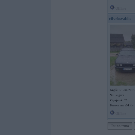
Offline
cilveksvaldis
Kopš:
17. Jun 2015
No:
Jelgava
Ziņojumi:
52
Braucu ar:
e34 tds
Offline
Jauna tēma