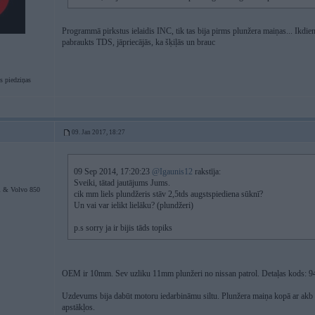
Programmā pirkstus ielaidis INC, tik tas bija pirms plunžera maiņas... Ikdienai
pabraukts TDS, jāpriecājās, ka šķiļās un brauc
s piedziņas
09. Jan 2017, 18:27
09 Sep 2014, 17:20:23
@Igaunis12
rakstīja:
Sveiki, tātad jautājums Jums.
i & Volvo 850
cik mm liels plundžeris stāv 2,5tds augstspiediena sūknī?
Un vai var ielikt lielāku? (plundžeri)
p.s sorry ja ir bijis tāds topiks
OEM ir 10mm. Sev uzliku 11mm plunžeri no nissan patrol. Detaļas kods: 946
Uzdevums bija dabūt motoru iedarbināmu siltu. Plunžera maiņa kopā ar akb
apstākļos.