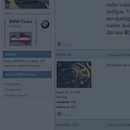
radio vadā
atslēgas. V
BMW 7. sērija F01 (preses bildes)
nevajadzīg
varētu ska
dāvanu
Offline
Online
HUBLOC
04. Aug 2014, 1
Pašreiz BMWPower skatās 188
cik kreatīvi var
viesi un 1 reģistrēti lietotāji.
Ienākt BMWPower
• Pieslēgties
• Reģistrēties
Kopš:
02. Oct 2007
• Aizmirsi paroli?
No:
Rīga
Ziņojumi:
4796
Braucu ar:
SQ7
Offline
Arturiks
04. Aug 2014, 1