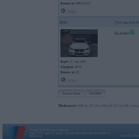
Braucu ar:
MB;f15;LC
Offline
fleix
04. Aug 2014, 2
Taa kuuka
Kopš:
27. Jun 2006
Ziņojumi:
8379
Braucu ar:
22
Offline
Jauna tēma
Atbildēt
Moderatori:
968-jk
,
AV
,
AiwaShuraLLP
,
GirtzB
,
Lafter
Vortāls BMWPower.lv darbojas
kopš 2002. gada 14. maija. Tas nav auto klubs un nav saistīts ar
Galvena
|
Fo
BMW AG.