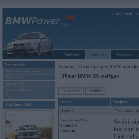
Sveiks,
Viesi!
Ie
Galvenā
Forums
Galerijas
Ziņas un raksti
Forums
»
Diskusijas par BMW modeļi
BMW modeļu jaunumi
Tēma: BMW X5 atslēgas
BMW testi
Mēneša BMW
Sērijveida tūnings
Jauna tēma
Atbildēt
Vel...
Autors
Ziņojums
Gadījuma bilde
viesis37
04. Aug 2014, 1
Sveiki, zin
Kopš:
04. Aug 2014
Ziņojumi:
0
kur citur t
Braucu ar:
Lieta tāda