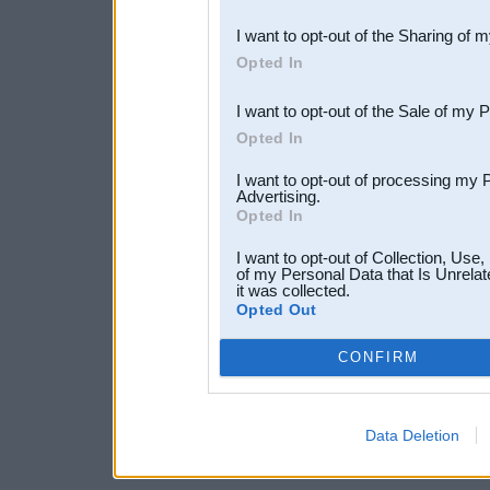
also be disclosed by us to 
I want to opt-out of the Sharing of 
Downstream Participants
th
Opted In
third parties.
I want to opt-out of the Sale of my 
Opted In
I want to opt-out of processing my 
Advertising.
Opted In
I want to opt-out of Collection, Use
of my Personal Data that Is Unrelat
it was collected.
Opted Out
CONFIRM
Data Deletion