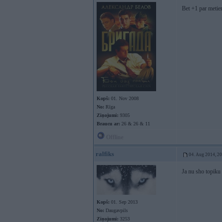
Bet +1 par metien
Kopš:
01. Nov 2008
No:
Rīga
Ziņojumi:
9305
Braucu ar:
26 & 26 & 11
Offline
ralfiks
04. Aug 2014, 2
Ja nu sho topiku 
Kopš:
01. Sep 2013
No:
Daugavpils
Ziņojumi:
3253