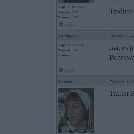
----------
Kopš:
11. Nov 2005
Tradicion
Ziņojumi:
6334
Braucu ar:
NS7
Offline
garamgajejs
08. Sep 2014, 15:
Kopš:
27. Feb 2014
Jaa, es 
Ziņojumi:
138
Boardwa
Braucu ar:
Offline
Arsmens
08. Sep 2014, 17:
Trailer 