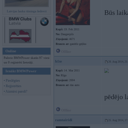
Būs laik
Latvijas lauku tūninga šedevri
Kopš:
19. Feb 2011
No:
Daugavpils
Ziņojumi:
4671
Braucu ar:
gandrīz geļiku
Online
Offline
Pašreiz BMWPower skatās 97 viesi
b1te
20. Aug 2014, 21
un 0 reģistrēti lietotāji.
Ienākt BMWPower
Kopš:
14. Mar 2011
No:
Rīga
• Pieslēgties
Ziņojumi:
2004
Braucu ar:
das auto
• Reģistrēties
• Aizmirsi paroli?
pēdējo l
Offline
ramtairidi
25. Aug 2014, 17