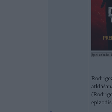
Spied uz bildes, 
Rodrigez
atklāšan
(Rodrigez
epizodis