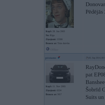
Donovan
Pēdējās 
Kopš:
28. Jun 2003
No:
Rīga
Ziņojumi:
13306
Braucu ar:
Trim durvīm
Offline
protams
05. Sep 2014, 00:
RayDonov
pat EP0
Banshee
Kopš:
11. Nov 2005
Šobrīd G
Ziņojumi:
6334
Braucu ar:
NS7
Suits u