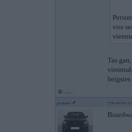
Person 
viss se
vienmu
Tas gan,
vienmuls 
beigsies
Offline
protams
08. Sep 2014, 14:
Boardwa