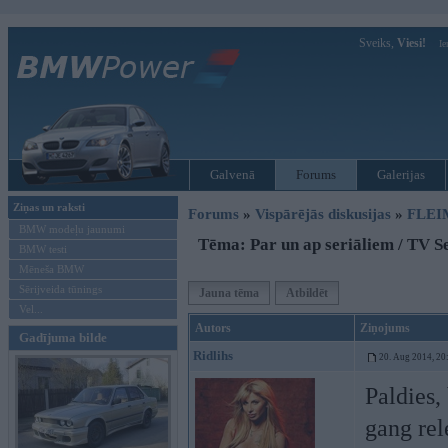
Sveiks,
Viesi!
Ie
Galvenā
Forums
Galerijas
Ziņas un raksti
Forums
»
Vispārējās diskusijas
»
FLEI
BMW modeļu jaunumi
Tēma: Par un ap seriāliem / TV S
BMW testi
Mēneša BMW
Sērijveida tūnings
Jauna tēma
Atbildēt
Vel...
Autors
Ziņojums
Gadījuma bilde
Ridlihs
20. Aug 2014, 20
Paldies,
gang rel