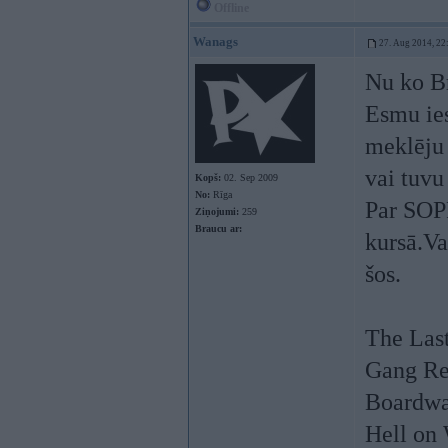
Offline
Wanags
27. Aug 2014, 22
Nu ko Br
Esmu ies
meklēju 
vai tuvu
Kopš:
02. Sep 2009
No:
Rīga
Par SO
Ziņojumi:
259
Braucu ar:
kursā.Va
šos.
The Las
Gang Re
Boardwa
Hell on