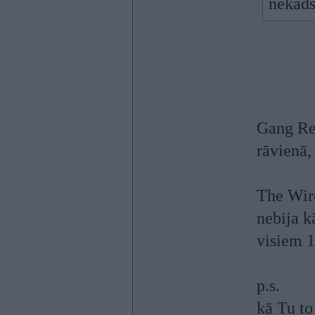
nekāds
Gang Rel
rāvienā,
The Wire
nebija k
visiem 
p.s.
kā Tu to