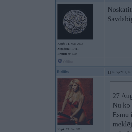
Noskatit
Savdabig
Kopš:
14. May 2002
Ziņojumi:
17411
Braucu ar:
500
Offline
Ridlihs
04. Sep 2014, 14:
27 Aug
Nu ko 
Esmu i
meklēj
Kopš:
19. Feb 2011