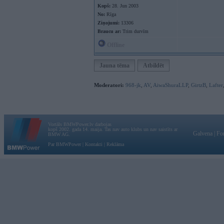
Kopš:
28. Jun 2003
No:
Rīga
Ziņojumi:
13306
Braucu ar:
Trim durvīm
Offline
Jauna tēma
Atbildēt
Moderatori:
968-jk
,
AV
,
AiwaShuraLLP
,
GirtzB
,
Lafter
Vortāls BMWPower.lv darbojas
kopš 2002. gada 14. maija. Tas nav auto klubs un nav saistīts ar
Galvena
|
Fo
BMW AG.
Par BMWPower
|
Kontakti
|
Reklāma