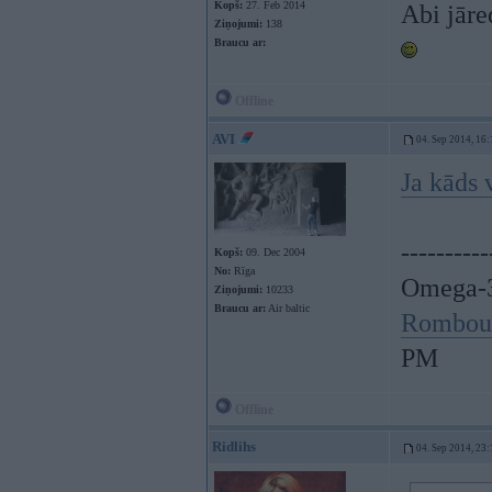
Kopš:
27. Feb 2014
Abi jāre
Ziņojumi:
138
Braucu ar:
Offline
AVI
04. Sep 2014, 16:
Ja kāds 
----------
Kopš:
09. Dec 2004
No:
Rīga
Omega-3
Ziņojumi:
10233
Braucu ar:
Air baltic
Rombou
PM
Offline
Ridlihs
04. Sep 2014, 23: