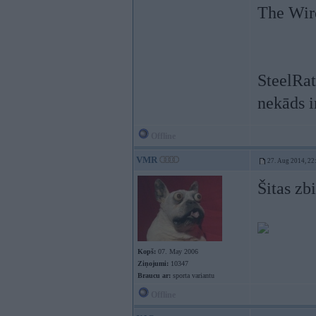
The Wir
SteelRat
nekāds i
Offline
VMR
27. Aug 2014, 22
Šitas zb
Kopš:
07. May 2006
Ziņojumi:
10347
Braucu ar:
sporta variantu
Offline