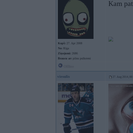
Kam patī
Kopš:
27. Apr 2008
No:
Rīga
Ziņojumi:
2686
Braucu ar:
pilnu pulksteni
Offline
viesulis
27. Aug 2014, 00