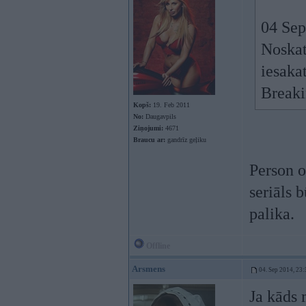
04 Sep
Noskat
iesaka
Breaki
Kopš:
19. Feb 2011
No:
Daugavpils
Ziņojumi:
4671
Braucu ar:
gandrīz geļiku
Person o
seriāls 
palika.
Offline
Arsmens
04. Sep 2014, 23:
Ja kāds 