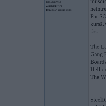
mūsdie
No:
Daugavpils
Ziņojumi:
4671
neintre
Braucu ar:
gandrīz geļiku
Par 
kursā.
šos.
The La
Gang 
Board
Hell o
The W
SteelRa