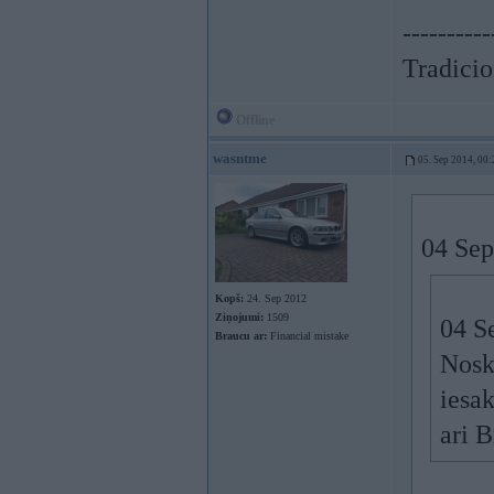
----------
Tradicion
Offline
wasntme
05. Sep 2014, 00:
04 Sep
Kopš:
24. Sep 2012
Ziņojumi:
1509
04 S
Braucu ar:
Financial mistake
Noska
iesak
ari 