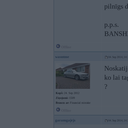
pilnīgs 
p.p.s.
BANSHEE
Offline
wasntme
04. Sep 2014, 14:
Noskatij
ko lai t
?
Kopš:
24. Sep 2012
Ziņojumi:
1509
Braucu ar:
Financial mistake
Offline
garamgajejs
04. Sep 2014, 14: