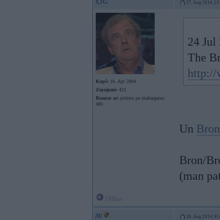
XJG
27. Aug 2014, 23
24 Jul
The Br
http:/
Kopš:
16. Apr 2004
Ziņojumi:
421
Braucu ar:
pirkstu pa skabargainu
dēli
Un
Bron
Bron/Bro
(man pa
Offline
AV
28. Aug 2014, 01