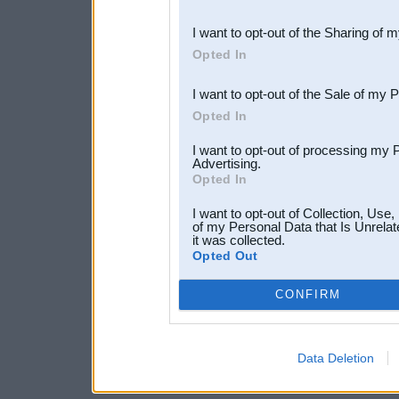
also be disclosed by us to 
I want to opt-out of the Sharing of 
Downstream Participants
th
Opted In
third parties.
I want to opt-out of the Sale of my 
Opted In
I want to opt-out of processing my 
Advertising.
Opted In
I want to opt-out of Collection, Use
of my Personal Data that Is Unrelat
it was collected.
Opted Out
CONFIRM
Data Deletion