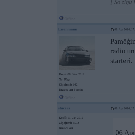
[ Šo ziņu 
Offline
Eisenmann
06. Apr 2014, 17
Pamēģini
radio un
starteri.
Kopš:
06. Nov 2012
No:
Rīga
Ziņojumi:
162
Braucu ar:
Porsche
Offline
stucers
06. Apr 2014, 17
Kopš:
11. Jan 2012
Ziņojumi:
1573
Braucu ar:
06 Apr