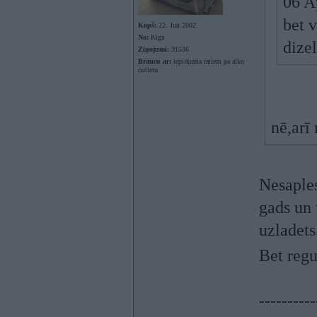
06 A
bet v
Kopš:
22. Jun 2002
No:
Rīga
dize
Ziņojumi:
31536
Braucu ar:
iepirkuma ratiem pa alko
outletu
nē,arī
Nesaples
gads un 
uzladets
Bet regu
----------