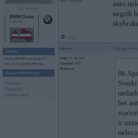
BMW 325i (E30)
auto nele
F13 kabriolets
negrib l
skybrake
Offline
stucers
06. Apr 2014, 16
Online
Kopš:
11. Jan 2012
Pašreiz BMWPower skatās 117
viesi un 3 reģistrēti lietotāji.
Ziņojumi:
1573
Braucu ar:
06 Apr
Ienākt BMWPower
Sveiki
• Pieslēgties
• Reģistrēties
nedarb
• Aizmirsi paroli?
bet aut
starter
ir uzt
neleca.