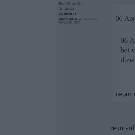
Kopš:
06. Apr 2014
No:
Jūrmala
Ziņojumi:
14
06 Apr
Braucu ar:
BMW 735iL (E38),
BMW 325i (E30)
06 A
bet v
dize
nē,arī
reku vid