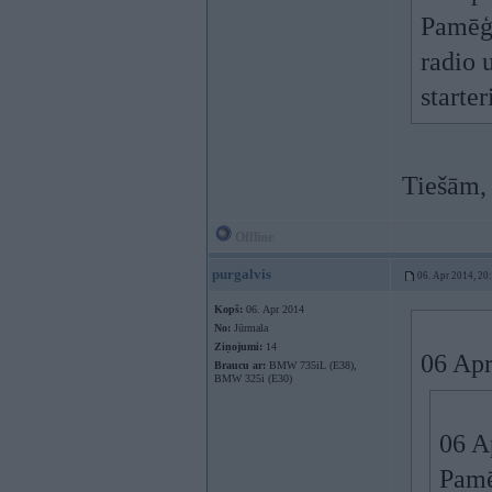
Pamēģi
radio 
starter
Tiešām,
Offline
purgalvis
06. Apr 2014, 20
Kopš:
06. Apr 2014
No:
Jūrmala
Ziņojumi:
14
06 Apr
Braucu ar:
BMW 735iL (E38),
BMW 325i (E30)
06 A
Pamē