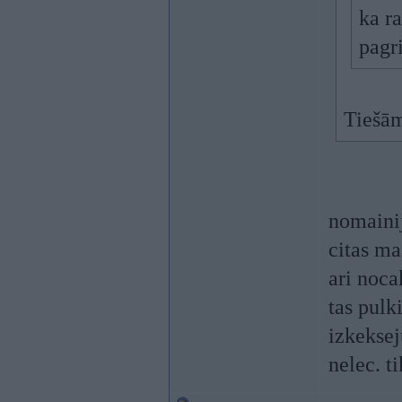
ka ra
pagri
Tiešām
nomainij
citas ma
ari noca
tas pulk
izkeksej
nelec. t