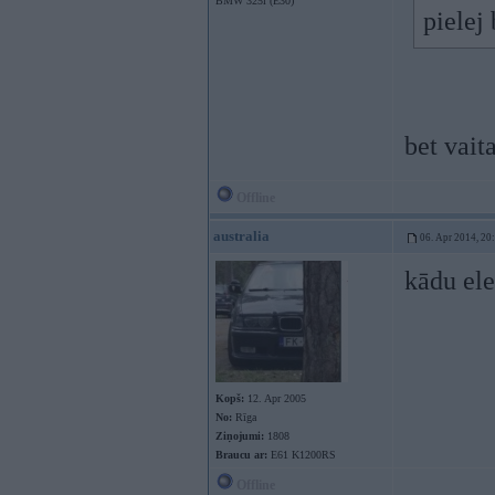
BMW 325i (E30)
pielej
bet vait
Offline
australia
06. Apr 2014, 20
kādu ele
Kopš:
12. Apr 2005
No:
Rīga
Ziņojumi:
1808
Braucu ar:
E61 K1200RS
Offline