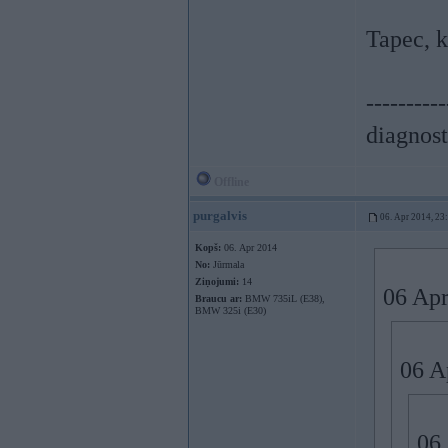
Tapec, 
----------
diagnost
Offline
purgalvis
06. Apr 2014, 23
Kopš:
06. Apr 2014
No:
Jūrmala
Ziņojumi:
14
06 Apr
Braucu ar:
BMW 735iL (E38),
BMW 325i (E30)
06 A
06 