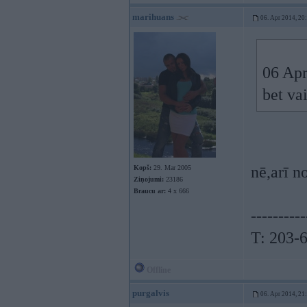
marihuans
06. Apr 2014, 20
06 Apr
bet va
nē,arī n
Kopš:
29. Mar 2005
Ziņojumi:
23186
Braucu ar:
4 x 666
----------
T: 203-
Offline
purgalvis
06. Apr 2014, 21