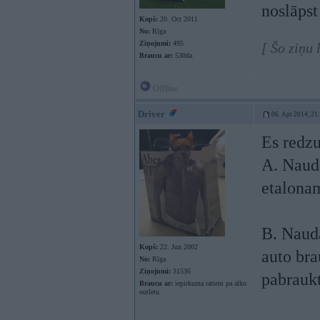
noslāpst
Kopš:
20. Oct 2011
No:
Rīga
Ziņojumi:
495
[ Šo ziņu
Braucu ar:
530da
Offline
Driver
06. Apr 2014, 21
Es redzu
A. Nauda
etalona
B. Nauda
Kopš:
22. Jun 2002
auto bra
No:
Rīga
Ziņojumi:
31536
pabraukt
Braucu ar:
iepirkuma ratiem pa alko
outletu