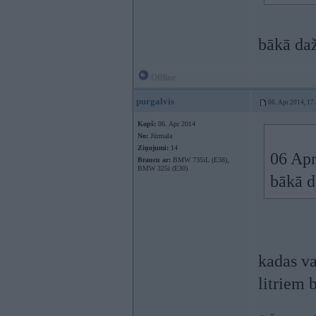
bākā daži
Offline
purgalvis
06. Apr 2014, 17
Kopš:
06. Apr 2014
No:
Jūrmala
Ziņojumi:
14
06 Apr
Braucu ar:
BMW 735iL (E38),
BMW 325i (E30)
bākā da
kadas va
litriem