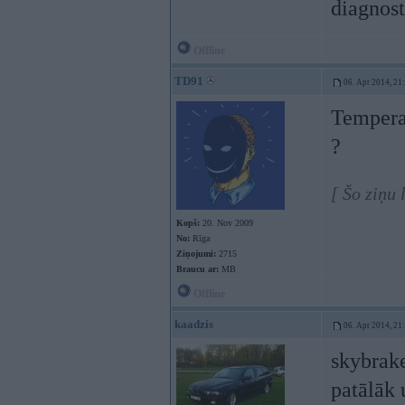
diagnost
Offline
TD91
06. Apr 2014, 21
Temperat
?
[ Šo ziņu
Kopš:
20. Nov 2009
No:
Rīga
Ziņojumi:
2715
Braucu ar:
MB
Offline
kaadzis
06. Apr 2014, 21
skybrake
patālāk 