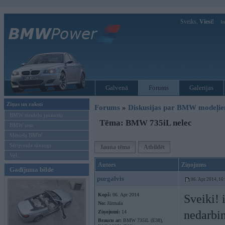
Sveiks,
Viesi!
Ie
Galvenā
Forums
Galerijas
Ziņas un raksti
Forums
»
Diskusijas par BMW modeļi
BMW modeļu jaunumi
Tēma: BMW 735iL nelec
BMW testi
Mēneša BMW
Sērijveida tūnings
Jauna tēma
Atbildēt
Vel...
Autors
Ziņojums
Gadījuma bilde
purgalvis
06. Apr 2014, 16
Kopš:
06. Apr 2014
Sveiki! 
No:
Jūrmala
nedarbin
Ziņojumi:
14
Braucu ar:
BMW 735iL (E38),