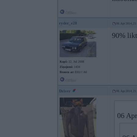
Offline
ryder_e28
06. Apr 2014, 21
90% lik
Kopš:
12. Jul 2008
Ziņojumi:
1434
Braucu ar:
E61/// A6
Offline
Driver
06. Apr 2014, 21
06 Apr