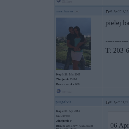
Offline
marihuans
06. Apr 2014, 20
pielej b
----------
T: 203-
Kopš:
29. Mar 2005
Ziņojumi:
23186
Braucu ar:
4 x 666
Offline
purgalvis
06. Apr 2014, 20
Kopš:
06. Apr 2014
No:
Jūrmala
Ziņojumi:
14
06 Apr
Braucu ar:
BMW 735iL (E38),