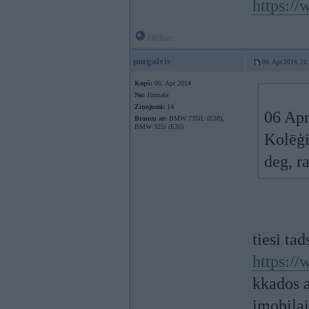
https:
Offline
purgalvis
06. Apr 2014, 21
Kopš:
06. Apr 2014
No:
Jūrmala
Ziņojumi:
14
06 Apr
Braucu ar:
BMW 735iL (E38),
BMW 325i (E30)
Kolēģi
deg, r
tiesi ta
https:
kkados a
imobilai