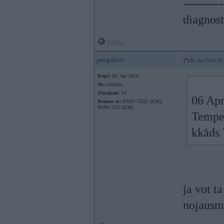
----------
diagnost
Offline
purgalvis
06. Apr 2014, 22
Kopš:
06. Apr 2014
No:
Jūrmala
Ziņojumi:
14
06 Apr
Braucu ar:
BMW 735iL (E38),
BMW 325i (E30)
Temper
kkāds 
ja vot t
nojausma