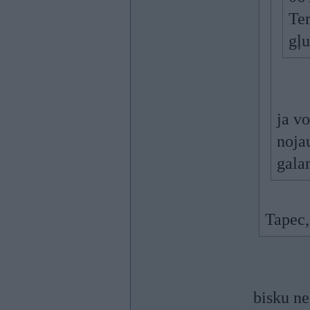
Tem
gļu
ja vo
noja
gala
Tapec
bisku ne