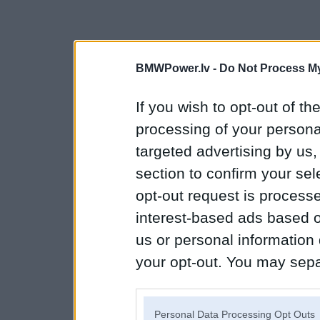
BMWPower.lv -
Do Not Process My
If you wish to opt-out of the
processing of your personal
targeted advertising by us
section to confirm your sel
opt-out request is proces
interest-based ads based o
us or personal information d
your opt-out. You may separ
disclosure of your personal
IAB’s list of downstream pa
Personal Data Processing Opt Outs