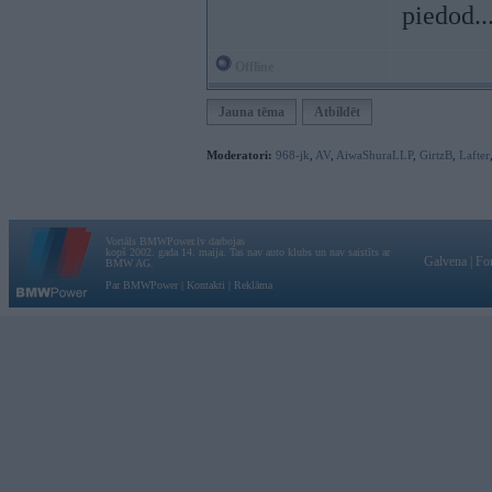
piedod..
Offline
Jauna tēma
Atbildēt
Moderatori:
968-jk
,
AV
,
AiwaShuraLLP
,
GirtzB
,
Lafter
Vortāls BMWPower.lv darbojas
kopš 2002. gada 14. maija. Tas nav auto klubs un nav saistīts ar
Galvena
|
Fo
BMW AG.
Par BMWPower
|
Kontakti
|
Reklāma