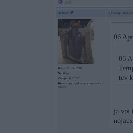
Offline
Driver
06. Apr 2014, 22
06 Apr
06 A
Tempe
Kopš:
22. Jun 2002
No:
Rīga
tev 
Ziņojumi:
31536
Braucu ar:
iepirkuma ratiem pa alko
outletu
ja vot
nojaus