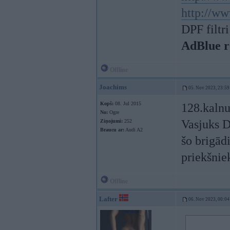
http://ww
DPF filtr
AdBlue 
Offline
Joachims
05. Nov 2023, 23:59
Kopš:
08. Jul 2015
128.kalnu
No:
Ogre
Vasjuks D
Ziņojumi:
252
Braucu ar:
Audi A2
šo brigād
priekšnie
Offline
Lafter
06. Nov 2023, 00:04