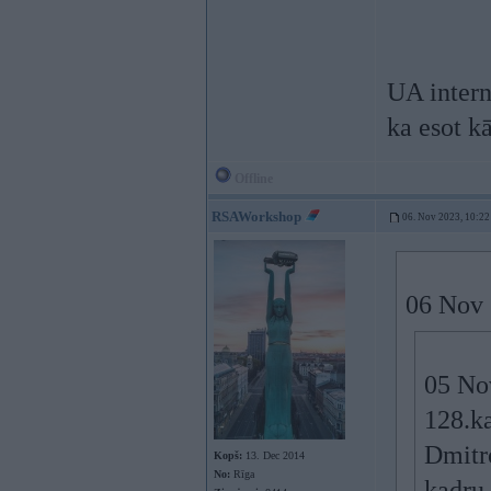
UA interne
ka esot kā
Offline
RSAWorkshop
06. Nov 2023, 10:22
06 Nov 
05 No
128.ka
Dmitro
Kopš:
13. Dec 2014
No:
Rīga
kadru 