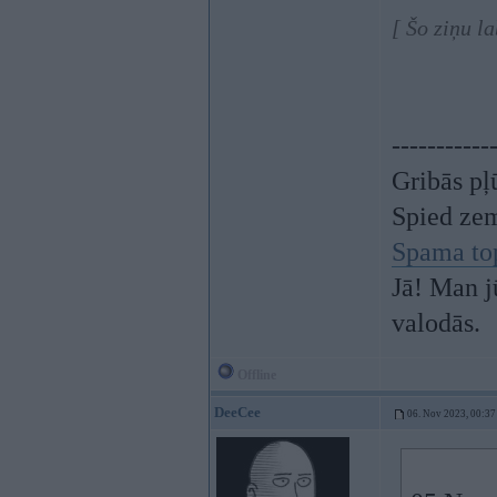
[ Šo ziņu l
-----------
Gribās pļ
Spied ze
Spama to
Jā! Man j
valodās.
Offline
DeeCee
06. Nov 2023, 00:37