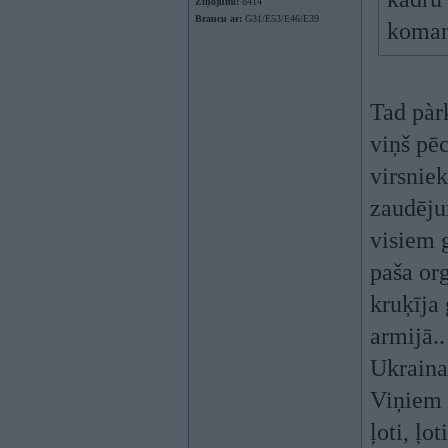
Ziņojumi:
8414
Braucu ar:
G31/E53/E46/E39
koman
Tad pàrk
viņš pē
virsniek
zaudēju
visiem g
paša or
kruķīja 
armijā..
Ukraina
Viņiem i
ļoti, ļo