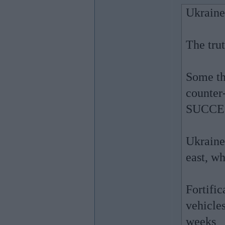
Ukraine
The tru
Some th
counter
SUCCESS
Ukraine 
east, w
Fortifi
vehicle
weeks