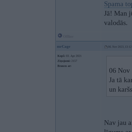
Spama to
Jā! Man j
valodās.
Offline
mrCage
06. Nov 2023, 13:12
Kopš:
03. Apr 2021
Ziņojumi:
2157
Braucu ar:
06 Nov 
Ja tā ka
un karšs
Nav jau a