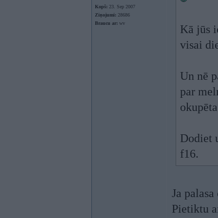
Kopš:
23. Sep 2007
Ziņojumi:
28686
Braucu ar:
wv
Kā jūs i
visai d
Un nē pa
par meln
okupēta.
Dodiet 
f16.
Ja palasa 
Pietiktu 