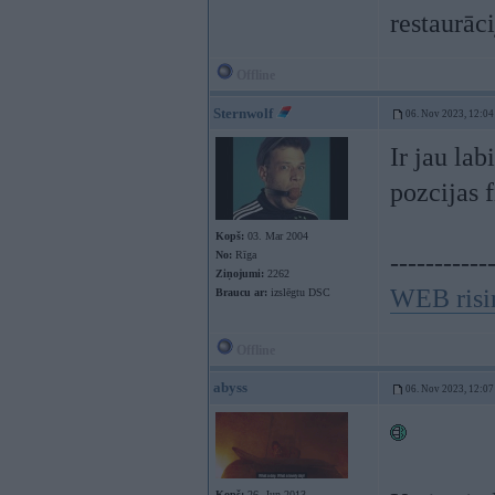
restaurāc
Offline
Sternwolf
06. Nov 2023, 12:04
Ir jau lab
pozcijas 
Kopš:
03. Mar 2004
No:
Rīga
-----------
Ziņojumi:
2262
WEB risi
Braucu ar:
izslēgtu DSC
Offline
abyss
06. Nov 2023, 12:07
Kopš:
26. Jun 2013