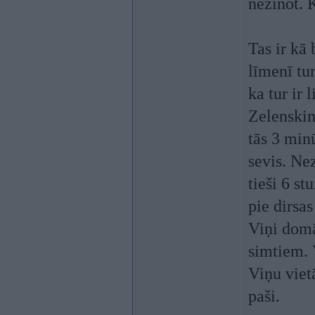
nezinot. 
Tas ir kā
līmenī tur
ka tur ir 
Zelenskim
tās 3 min
sevis. Nez
tieši 6 st
pie dirsas
Viņi domā
simtiem. V
Viņu viet
paši.