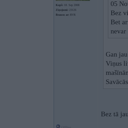
05 No
Kopš:
18. Sep 2008
Ziņojumi:
23126
Bez vi
Braucu ar:
RVR
Bet ar
nevar 
Gan jau
Viņus li
mašīnām
Savācās
Bez tā jau
Offline