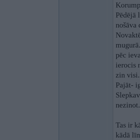
Korumpan
Pēdējā 
nošāva 
Novaktē
mugurā.
pēc ieva
ierocis 
zin vis
Pajāt- i
Slepkav
nezinot.
Tas ir 
kādā līm