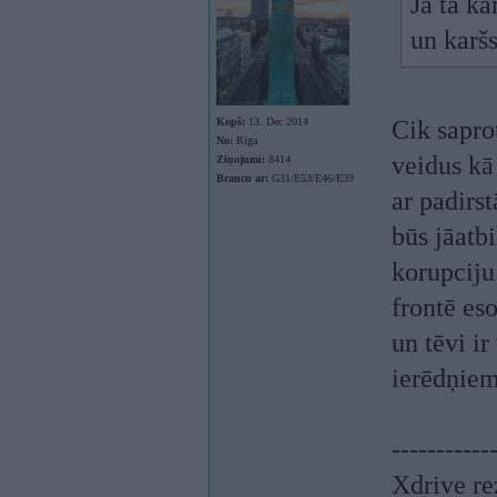
Ja tā ka
un karšs
Kopš:
13. Dec 2014
Cik sapro
No:
Rīga
veidus kā 
Ziņojumi:
8414
Braucu ar:
G31/E53/E46/E39
ar padirs
būs jāatb
korupciju
frontē eso
un tēvi ir
ierēdņiem
-----------
Xdrive re