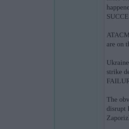
happen
SUCCESS
ATACMS
are on 
Ukraine
strike d
FAILURE
The obv
disrupt
Zaporiz