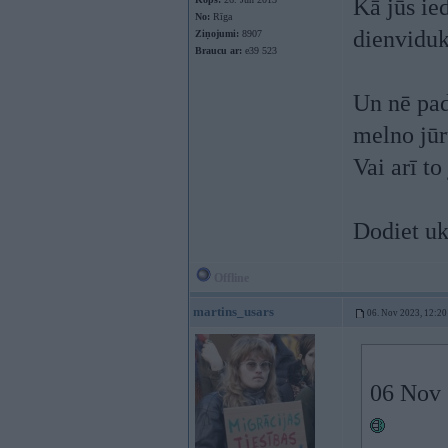
Kā jūs ie
No:
Rīga
dienvidu
Ziņojumi:
8907
Braucu ar:
e39 523
Un nē pad
melno jūr
Vai arī t
Dodiet uk
Offline
martins_usars
06. Nov 2023, 12:20
06 Nov 