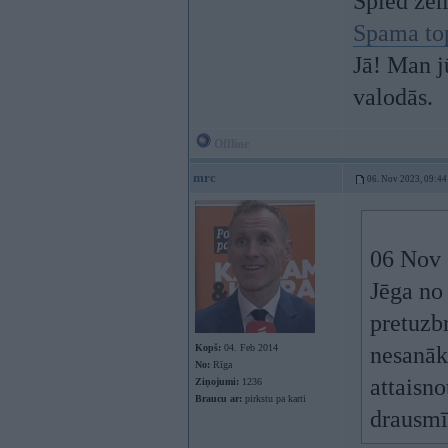
Spied ze
Spama to
Jā! Man j
valodās.
Offline
mrc
06. Nov 2023, 09:44
06 Nov 
Jēga no 
pretuzbr
Kopš:
04. Feb 2014
nesanāk
No:
Rīga
attaisno
Ziņojumi:
1236
Braucu ar:
pirkstu pa karti
drausmī