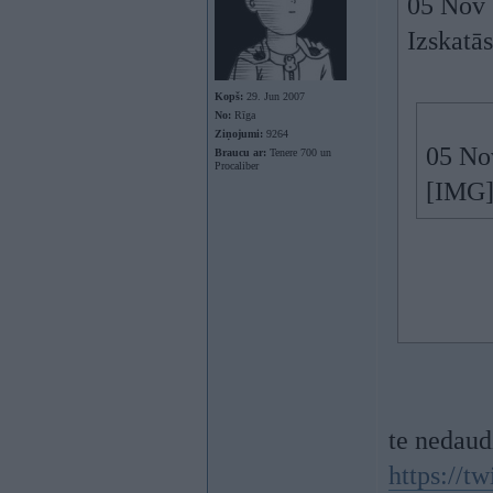
05 Nov 
Izskatās
Kopš:
29. Jun 2007
No:
Rīga
Ziņojumi:
9264
05 No
Braucu ar:
Tenere 700 un
Procaliber
[IMG
te nedaud
https://