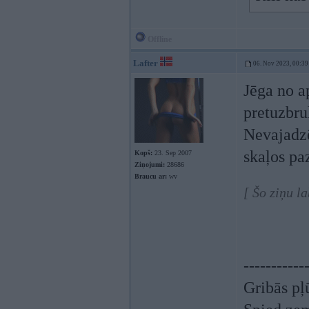
Offline
Lafter
06. Nov 2023, 00:39
Jēga no a
pretuzbru
Nevajadzē
skaļos pa
Kopš:
23. Sep 2007
Ziņojumi:
28686
Braucu ar:
wv
[ Šo ziņu l
-----------
Gribās pļ