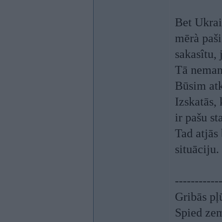
Bet Ukrain
mērà paši
sakasîtu,
Tā nemanā
Būsim atk
Izskatās,
ir pašu st
Tad atjās
situāciju
-----------
Gribās pļ
Spied ze