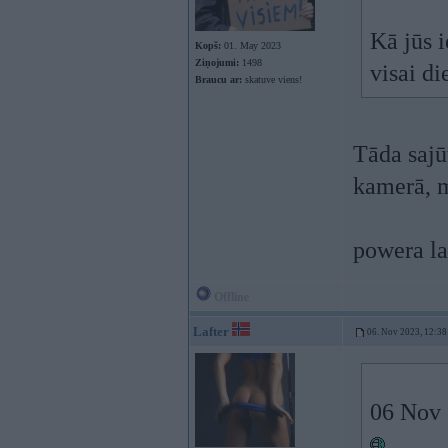
Kā jūs i
Kopš:
01. May 2023
Ziņojumi:
1498
visai d
Braucu ar:
skatuve viens!
Tāda sajū
kamerā, m
powera la
Offline
Lafter
06. Nov 2023, 12:38
06 Nov 