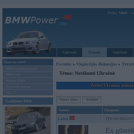
Sveiks,
Viesi!
Ie
Galvenā
Forums
Galerijas
Ziņas un raksti
Forums
»
Vispārējās diskusijas
»
Tērzē
BMW modeļu jaunumi
Tēma: Notikumi Ukrainā
BMW testi
Mēneša BMW
Ziedot Ukrainas armija
Sērijveida tūnings
Vel...
Jauna tēma
Atbildēt
Gadījuma bilde
Autors
Ziņojums
Lafter
05. Nov 2023, 23:17
Ex gūstek