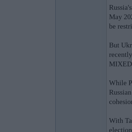
Russia'
May 202
be restr
But Ukr
recentl
MIXED: 
While P
Russian
cohesio
With Ta
election