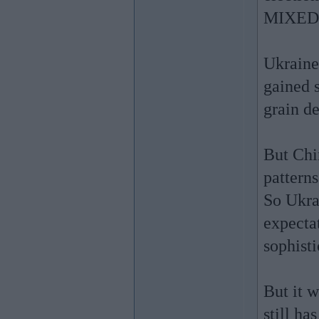
MIXED:
Ukraine
gained s
grain d
But Chi
patterns
So Ukrai
expectat
sophist
But it 
still h