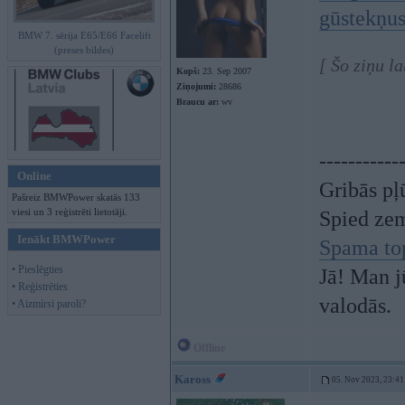
gūstekņus
BMW 7. sērija E65/E66 Facelift
(preses bildes)
[ Šo ziņu l
Kopš:
23. Sep 2007
Ziņojumi:
28686
Braucu ar:
wv
-----------
Online
Gribās pļ
Pašreiz BMWPower skatās 133
viesi un 3 reģistrēti lietotāji.
Spied ze
Ienākt BMWPower
Spama to
• Pieslēgties
Jā! Man j
• Reģistrēties
valodās.
• Aizmirsi paroli?
Offline
Kaross
05. Nov 2023, 23:41