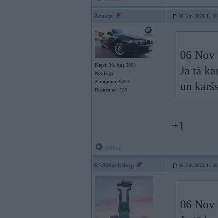
Araajz
06. Nov 2023, 11:55
06 Nov 
Kopš:
30. Aug 2008
Ja tā ka
No:
Rīga
Ziņojumi:
28676
un karšs
Braucu ar:
E39
+1
Offline
RSAWorkshop
06. Nov 2023, 11:59
06 Nov 