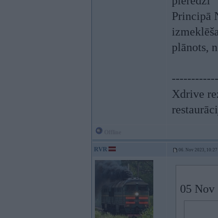
pieredzi
Principā N
izmeklēšan
plānots, 
-----------
Xdrive re
restaurāc
Offline
RVR
06. Nov 2023, 10:27
05 Nov 