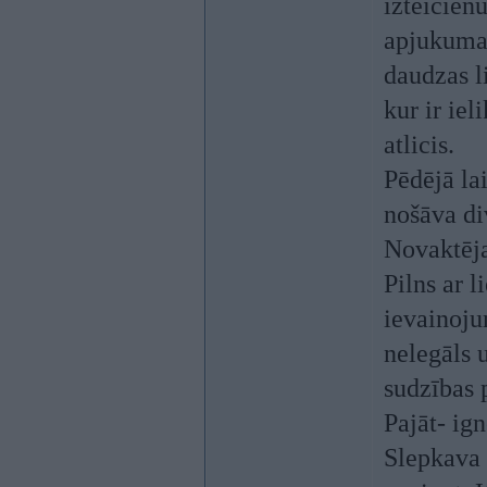
izteicienu
apjukuma 
daudzas li
kur ir ie
atlicis.
Pēdējā la
nošāva di
Novaktēja
Pilns ar 
ievainoju
nelegāls 
sudzības
Pajāt- ig
Slepkava 