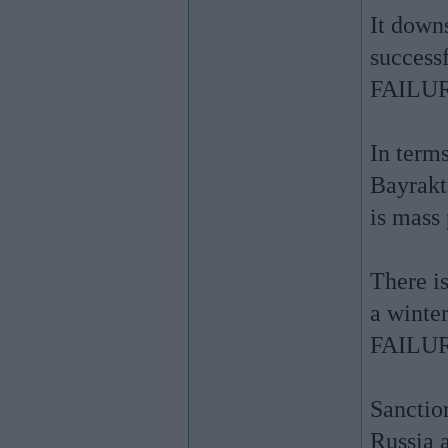
It down
successf
FAILUR
In terms
Bayrakt
is mass
There i
a winte
FAILURE
Sanctio
Russia a