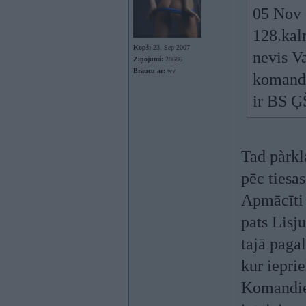
05 Nov 
128.kal
Kopš:
23. Sep 2007
nevis Va
Ziņojumi:
28686
Braucu ar:
wv
komandē
ir BS Ģ
Tad pàrkl
pēc tiesa
Apmācīti 
pats Lisj
tajā paga
kur ieprie
Komandier