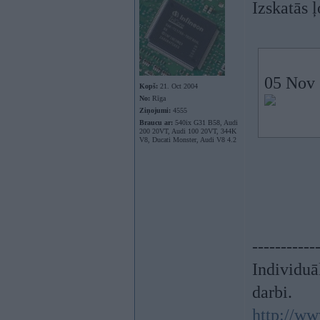
Izskatās 
05 Nov 
Kopš:
21. Oct 2004
No:
Rīga
Ziņojumi:
4555
Braucu ar:
540ix G31 B58, Audi
200 20VT, Audi 100 20VT, 344K
V8, Ducati Monster, Audi V8 4.2
-----------
Individuā
darbi.
http://ww