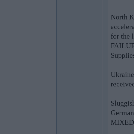
North Ko
acceler
for the 
FAILUR
Supplie
Ukraine
received
Sluggis
German 
MIXED: