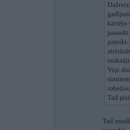
Dažreiz 
gadījum
kārtējo
pasaukt 
pateikt-
atrisinā
maksājis
Viņi dom
simtiem.
robežas
Tad pisi
Tad smalki