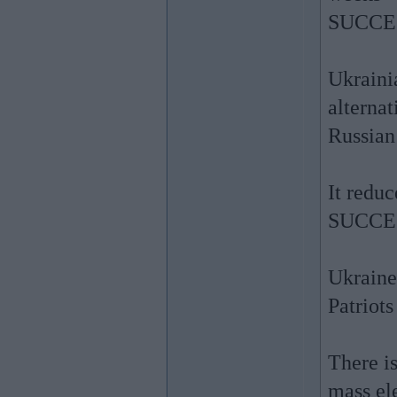
SUCCESS
Ukraini
alternat
Russian
It reduc
SUCCES
Ukraine
Patriots
There i
mass ele