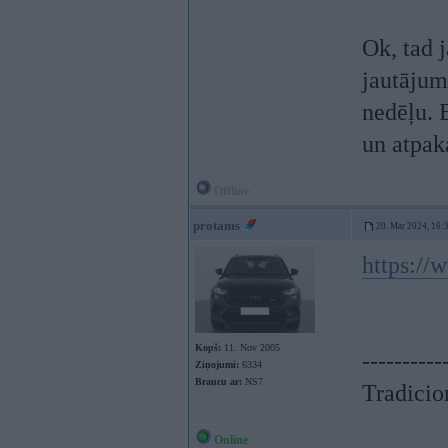
Ok, tad 
jautājum
nedēļu. 
un atpak
Offline
protams
20. Mar 2024, 16:
https://
Kopš:
11. Nov 2005
----------
Ziņojumi:
6334
Braucu ar:
NS7
Tradicion
Online