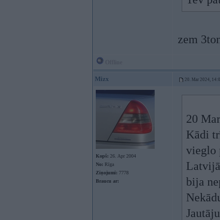
zem 3ton
Offline
Mizx
20. Mar 2024, 14:
20 Mar
Kādi tr
vieglo 
Kopš:
26. Apr 2004
Latvij
No:
Rīga
Ziņojumi:
7778
bija ne
Braucu ar:
Nekādu
Jautāju