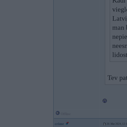
Kādi 
viegl
Latvi
man b
nepie
neesm
lidos
Tev pat
Offline
crime
20. Mar 2024, 12: