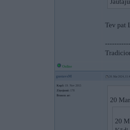
Jautāju
Tev pat L
----------
Tradicion
Online
gustavsM
20. Mar 2024, 11:
Kopš:
19. Nov 2015
Ziņojumi:
178
Braucu ar:
20 Mar
20 M