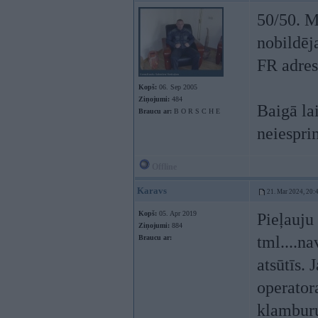
50/50. M
nobildēja
FR adres
Kopš:
06. Sep 2005
Ziņojumi:
484
Baigā lai
Braucu ar:
B O R S C H E
neiesprin
Offline
Karavs
21. Mar 2024, 20:
Kopš:
05. Apr 2019
Pieļauju
Ziņojumi:
884
tml....na
Braucu ar:
atsūtīs.
operatora
klamburu