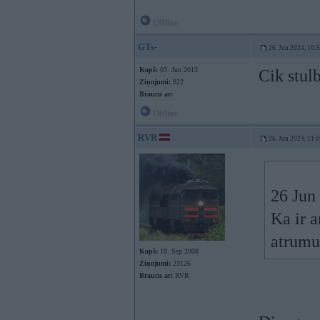
Offline
GTs-
26. Jun 2024, 10:
Kopš:
03. Jun 2013
Cik stulb
Ziņojumi:
822
Braucu ar:
Offline
RVR
26. Jun 2024, 11:
26 Jun
Ka ir 
atrumu.
Kopš:
18. Sep 2008
Ziņojumi:
23126
Braucu ar:
RVR