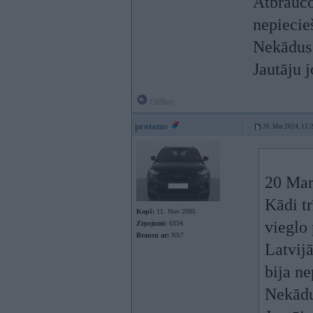
Atbrauco
nepiecie
Nekādus 
Jautāju j
Offline
protams
20. Mar 2024, 11:
20 Mar
Kādi tr
Kopš:
11. Nov 2005
vieglo 
Ziņojumi:
6334
Braucu ar:
NS7
Latvij
bija ne
Nekādu