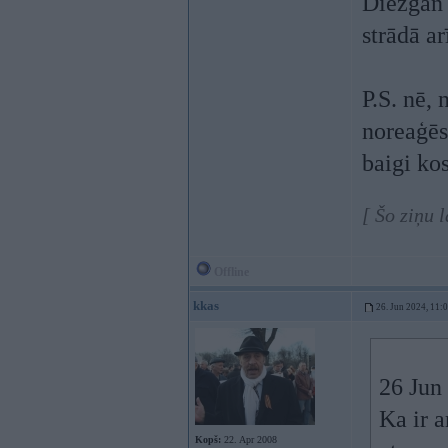
Diezgan 
strādā ar
P.S. nē,
noreaģēs
baigi ko
[ Šo ziņu 
Offline
kkas
26. Jun 2024, 11:
26 Jun
Ka ir 
Kopš:
22. Apr 2008