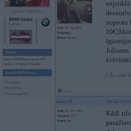
vējstikl
decembra
Alpina B5 E60 (2005)
noprotu f
Kopš:
24. Jan 2024
10€!Mani
Ziņojumi:
1
Braucu ar:
bmw
Igaunija
Julianus
Online
zvērināt
Pašreiz BMWPower skatās 143
viesi un 4 reģistrēti lietotāji.
Ienākt BMWPower
[ Šo ziņu 
• Pieslēgties
• Reģistrēties
Offline
• Aizmirsi paroli?
gustavsM
20. Mar 2024, 11:
Kopš:
19. Nov 2015
Kādi trīs
Ziņojumi:
178
pasažieru
Braucu ar: