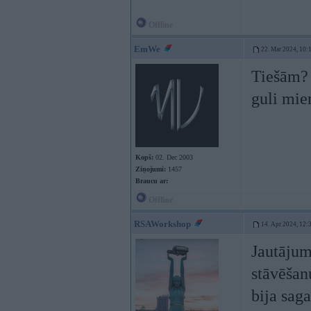
Offline
EmWe
22. Mar 2024, 10:
Tiešām? 
guli mie
Kopš:
02. Dec 2003
Ziņojumi:
1457
Braucu ar:
Offline
RSAWorkshop
14. Apr 2024, 12:
Jautājum
stāvēšan
bija saga