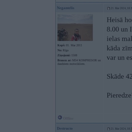
Negantelis
21. Mar 2024, 18:
Heisā ho
8.00 un I
ielas ma
Kopš:
01. Mar 2011
kāda zīm
No:
Rīga
Ziņojumi:
1508
var un es
Braucu ar:
M54 KOMPRESOR un
daudziem motocikliem.
Skāde 42
Pieredze
Offline
Destructo
21. Mar 2024, 18: