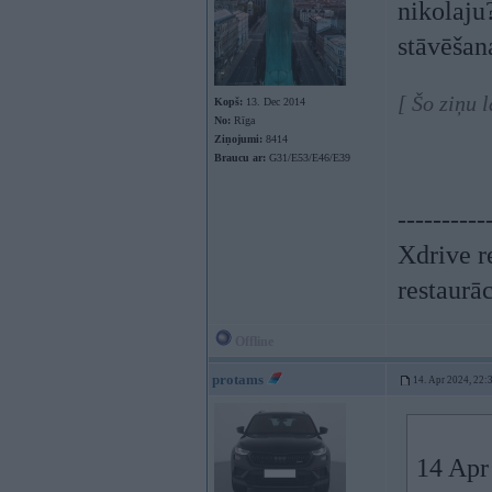
nikolaju
stāvēšan
[ Šo ziņu 
Kopš:
13. Dec 2014
No:
Rīga
Ziņojumi:
8414
Braucu ar:
G31/E53/E46/E39
----------
Xdrive r
restaurā
Offline
protams
14. Apr 2024, 22:
14 Apr