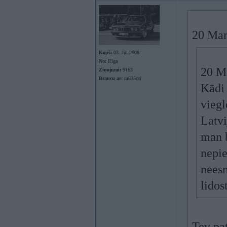
20 Mar
Kopš:
03. Jul 2008
No:
Rīga
20 M
Ziņojumi:
9163
Braucu ar:
m635csi
Kādi 
viegl
Latvi
man b
nepie
neesm
lidos
Tev pat