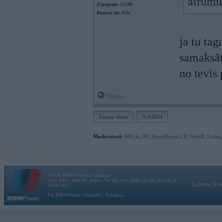
atrumu.
Ziņojumi:
10348
Braucu ar:
Alfu
ja tu ta
samaksāt
no tevis
Offline
Jauna tēma
Atbildēt
Moderatori:
968-jk
,
AV
,
AiwaShuraLLP
,
GirtzB
,
Lafter
Vortāls BMWPower.lv darbojas
kopš 2002. gada 14. maija. Tas nav auto klubs un nav saistīts ar
Galvena
|
Fo
BMW AG.
Par BMWPower
|
Kontakti
|
Reklāma