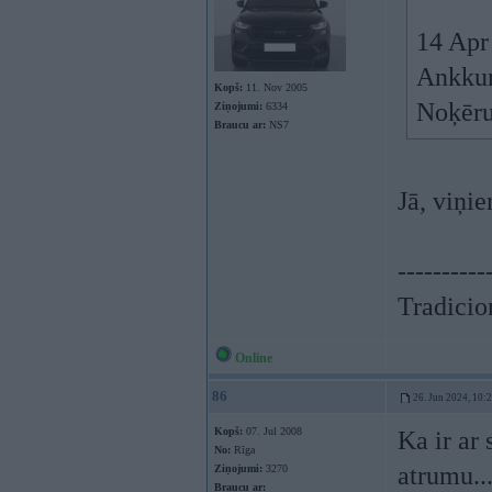
14 Apr
Ankkur
Kopš:
11. Nov 2005
Noķēru 
Ziņojumi:
6334
Braucu ar:
NS7
Jā, viņie
----------
Tradicion
Online
86
26. Jun 2024, 10:
Kopš:
07. Jul 2008
Ka ir ar
No:
Rīga
atrumu..
Ziņojumi:
3270
Braucu ar: