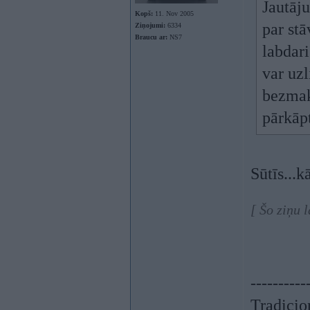
Jautāj
Kopš:
11. Nov 2005
par stā
Ziņojumi:
6334
Braucu ar:
NS7
labdari
var uzl
bezmak
pārkāp
Sūtīs...k
[ Šo ziņu 
----------
Tradicion