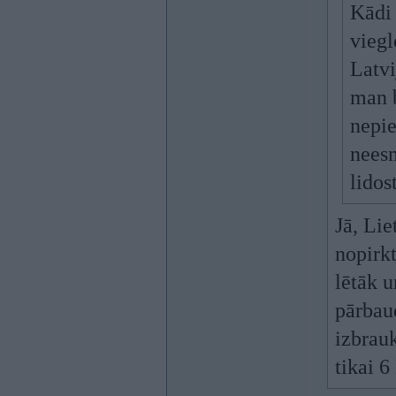
Kādi 
viegl
Latvi
man b
nepie
neesm
lidos
Jā, Lie
nopirkt
lētāk u
pārbaud
izbrauk
tikai 6