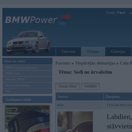
Sveiks,
Viesi!
Ie
Galvenā
Forums
Galerijas
Ziņas un raksti
Forums
»
Vispārējās diskusijas
»
Ceļu P
BMW modeļu jaunumi
Tēma: Sodi no ārvalstīm
BMW testi
Mēneša BMW
Sērijveida tūnings
Jauna tēma
Atbildēt
Vel...
Autors
Ziņojums
Gadījuma bilde
zoie
24. Jan 2024, 14:3
Labdien,
stāvviet