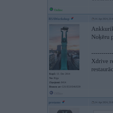
Online
RSAWorkshop
14. Apr 2024, 23:
Ankkurik
Noķēru po
----------
Xdrive r
restaurā
Kopš:
13. Dec 2014
No:
Rīga
Ziņojumi:
8414
Braucu ar:
G31/E53/E46/E39
Offline
protams
14. Apr 2024, 23: