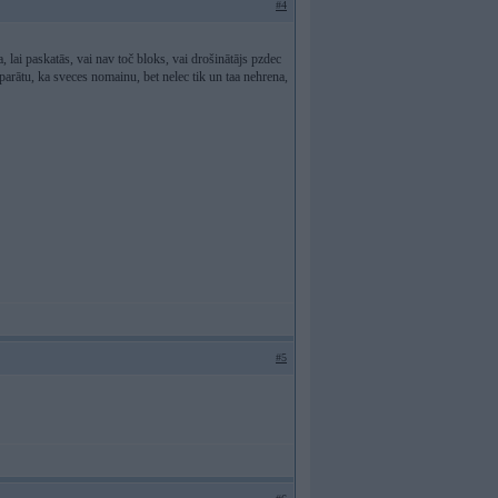
#4
lai paskatās, vai nav toč bloks, vai drošinātājs pzdec
parātu, ka sveces nomainu, bet nelec tik un taa nehrena,
#5