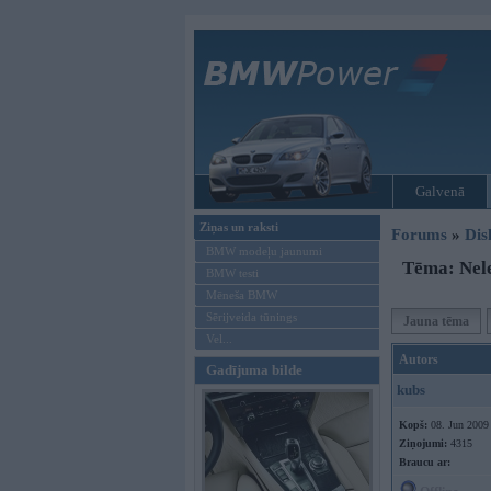
Galvenā
Ziņas un raksti
Forums
»
Dis
BMW modeļu jaunumi
Tēma: Nel
BMW testi
Mēneša BMW
Sērijveida tūnings
Jauna tēma
Vel...
Autors
Gadījuma bilde
kubs
Kopš:
08. Jun 2009
Ziņojumi:
4315
Braucu ar: