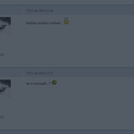
25. Jan 2014, 22:18
beidziet muldeet varbuut...
;LC
25. Jan 2014, 22:27
tas ir normaali...!!
;LC