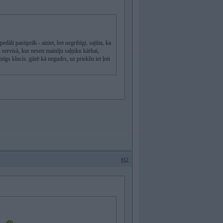
dāli pastiprāk - aiziet, bet negribīgi, sajūta, ka
u servisā, kur nesen mainīju saļņiku kārbai,
lnīgs klucis. gāzē kā negudrs, uz priekšu iet ļoti
#12