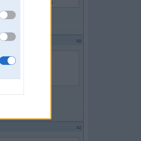
negudrs, uz priekšu iet ļoti negribīgi
#10
#11