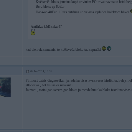
Kvēlsveču bloks jamaina kopā ar viņām PO ir vai nav uz to brīdi bei
Beru bloks ap 80Eur
Dabs-ap 40Eur+1 litrs antifriza un vēlams ieplūdes kolektora blīves
Antifrīzs kādā sakarā?
kad vienreiz samainīsi to kvēlsveču bloku tad sapratīsi
26. Jan 2014, 10:35
Pirmkart uztais diagnostiku , ja rada ka visas kvelsveces kirdikt tad relejs nok
atlodeejas , bet tas taa es netaisiitu
Ja mani , maini gan sveces gan bloku jo meedz buut ka bloks izsvilina visas 