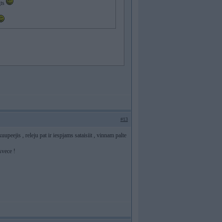
gts
#13
uupeejis , releju pat ir iespjams sataisiit , vinnam palte
svece !