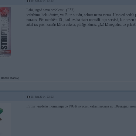
25. Jan 2014, 23:23
Labi, tagad savu problēmu. (E53)
iedarbinu, lieku draivā, vai R un suudu, nekust ne no vietas. Uzspied pedāli pa
norauts. Pēc minūtēm 15 , kad uzsilst aiziet normāli. biju servisā, kur nesen m
atkal tas pats, kamērt kārba auksta, pilnīgs klucis. gāzē kā negudrs, uz priekšu
 Honda shadow,
25. Jan 2014, 23:23
Pirms ~nedeļas nomainiju 6x NGK sveces, katra maksaja ap 10eur/gab, nomai