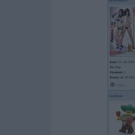
kritoshais1
Kopš:
25. Jan 2014
No:
Rīga
Ziņojumi:
3
Braucu ar:
X5 E53,
Offline
wanksta