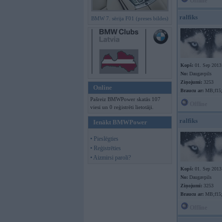
Offline
ralfiks
BMW 7. sērija F01 (preses bildes)
Kopš:
01. Sep 2013
No:
Daugavpils
Ziņojumi:
3253
Online
Braucu ar:
MB;f15
Pašreiz BMWPower skatās 107
Offline
viesi un 0 reģistrēti lietotāji.
ralfiks
Ienākt BMWPower
• Pieslēgties
• Reģistrēties
• Aizmirsi paroli?
Kopš:
01. Sep 2013
No:
Daugavpils
Ziņojumi:
3253
Braucu ar:
MB;f15
Offline