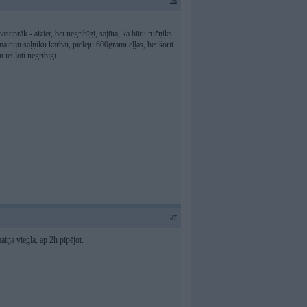
#6
stiprāk - aiziet, bet negribīgi, sajūta, ka būtu ručņiks
ainīju saļņiku kārbai, pielēju 600grami eļļas, bet šorīt
 iet ļoti negribīgi
#7
ņa viegla, ap 2h pīpējot.