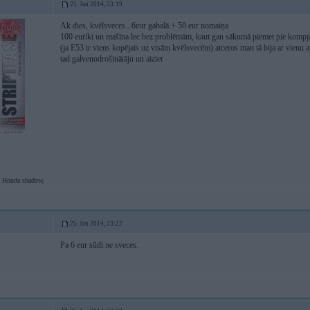
25. Jan 2014, 23:19
Ak dies, kvēlsveces...6eur gabalā + 50 eur nomaiņa
100 euriki un mašīna lec bez problēmām, kaut gan sākumā piemet pie kompja, 
(ja E53 ir viens kopējais uz visām kvēlsvecēm) atceros man tā bija ar vienu a
tad galvenodrošinātāju un aiziet
 Honda shadow,
25. Jan 2014, 23:22
Pa 6 eur sūdi ne sveces.