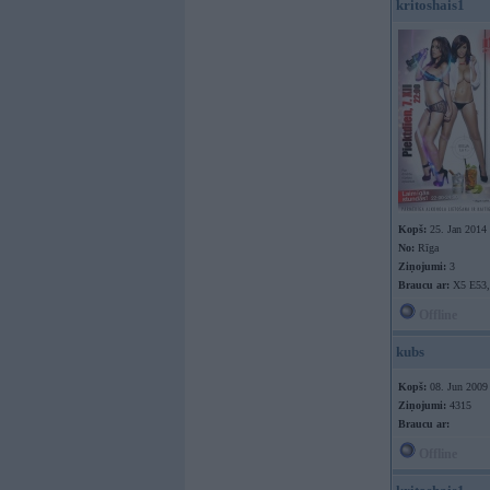
kritoshais1
Kopš:
25. Jan 2014
No:
Rīga
Ziņojumi:
3
Braucu ar:
X5 E53,
Offline
kubs
Kopš:
08. Jun 2009
Ziņojumi:
4315
Braucu ar:
Offline