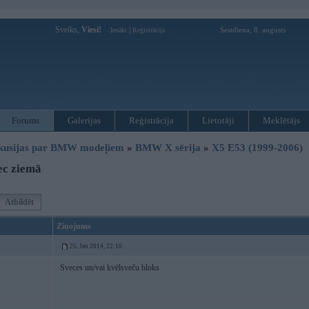
Sveiks,
Viesi!
|
Sestdiena, 8. augusts
Ienākt
Reģistrācija
Forums
Galerijas
Reģistrācija
Lietotāji
Meklētājs
kusijas par BMW modeļiem
»
BMW X sērija
»
X5 E53 (1999-2006)
ec ziemā
Atbildēt
Ziņojums
25. Jan 2014, 22:10
Sveces un/vai kvēlsveču bloks