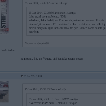
25 Jan 2014, 23:32:12 stucers rakstīja:
25 Jan 2014, 23:23:56 kritoshais1 rakstīja:
Labi, tagad savu problēmu. (E53)
iedarbinu, lieku draivā, vai R un suudu, nekust ne no vietas. Uzspied pe
būtu ručņiks norauts. Pēc minūtēm 15 , kad uzsilst aiziet normāli. bij
pielēju 600grami eļļas, bet šorīt atkal tas pats, kamērt kārba auksta, pi
negribīgi
Nepareizo eļļu pielējāt...
 Honda shadow,
nu nezinu.. Biju pie Viktora, viņš jau it kā zināms specss
25. Jan 2014, 23:39
25 Jan 2014, 23:33:33 Peecis rakstīja:
25 Jan 2014, 23:30:01 PowerBMW rakstīja:
Kvēlsveces ir 5V beru +- maksā 13Eur/gab.