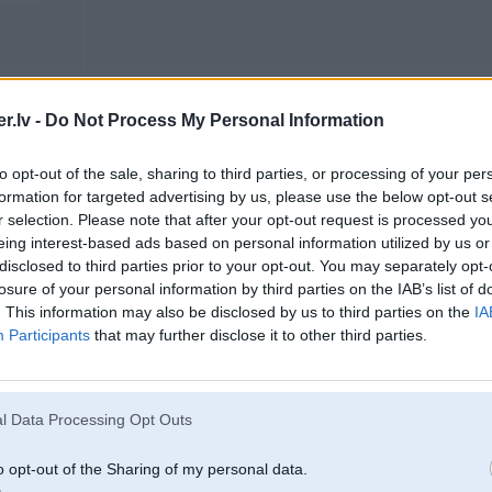
.lv -
Do Not Process My Personal Information
25. Jan 2014, 23:30
Kvēlsveces ir 5V beru +- maksā 13Eur/gab.
to opt-out of the sale, sharing to third parties, or processing of your per
Kvēlsveču bloks jamaina kopā ar viņām PO ir vai nav uz to brīdi beigts
formation for targeted advertising by us, please use the below opt-out s
Beru bloks ap 80Eur
Dabs-ap 40Eur+1 litrs antifriza un vēlams ieplūdes kolektora blīves
r selection. Please note that after your opt-out request is processed y
eing interest-based ads based on personal information utilized by us or
disclosed to third parties prior to your opt-out. You may separately opt-
losure of your personal information by third parties on the IAB’s list of
. This information may also be disclosed by us to third parties on the
IA
Participants
that may further disclose it to other third parties.
25. Jan 2014, 23:32
l Data Processing Opt Outs
25 Jan 2014, 23:23:56 kritoshais1 rakstīja:
Labi, tagad savu problēmu. (E53)
iedarbinu, lieku draivā, vai R un suudu, nekust ne no vietas. Uzspied pedāli
o opt-out of the Sharing of my personal data.
ručņiks norauts. Pēc minūtēm 15 , kad uzsilst aiziet normāli. biju servisā