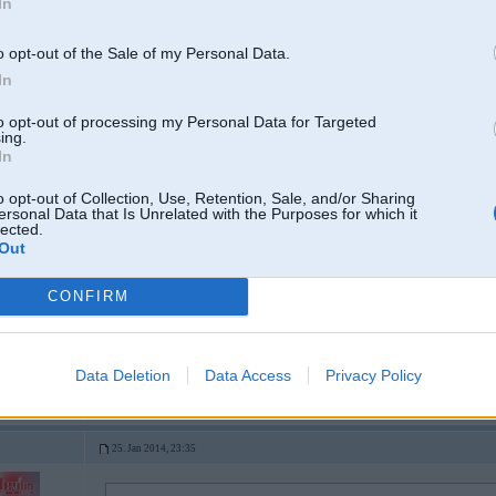
In
eļļas, bet šorīt atkal tas pats, kamērt kārba auksta, pilnīgs klucis. gāzē kā 
o opt-out of the Sale of my Personal Data.
Nepareizo eļļu pielējāt...
In
to opt-out of processing my Personal Data for Targeted
ing.
25. Jan 2014, 23:33
In
o opt-out of Collection, Use, Retention, Sale, and/or Sharing
25 Jan 2014, 23:30:01 PowerBMW rakstīja:
ersonal Data that Is Unrelated with the Purposes for which it
Kvēlsveces ir 5V beru +- maksā 13Eur/gab.
lected.
Kvēlsveču bloks jamaina kopā ar viņām PO ir vai nav uz to brīdi beigts
Out
Beru bloks ap 80Eur
Dabs-ap 40Eur+1 litrs antifriza un vēlams ieplūdes kolektora blīves
CONFIRM
dA M Touring
 A8 D2 4.2q un
Antifrīzs kādā sakarā?
DI
Data Deletion
Data Access
Privacy Policy
25. Jan 2014, 23:35