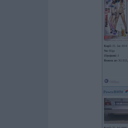
Kopš:
25. Jan 2014
No:
Rīga
Ziņojumi:
3
Braucu ar:
X5 E53,
Offline
PowerBMW
Kopš:
27. Jul 2006