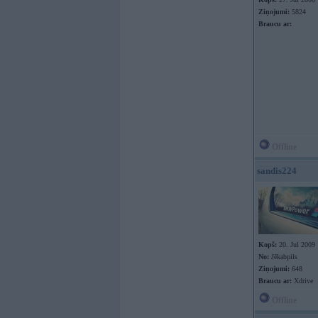
Ziņojumi:
5824
Braucu ar:
Offline
sandis224
Kopš:
20. Jul 2009
No:
Jēkabpils
Ziņojumi:
648
Braucu ar:
Xdrive
Offline