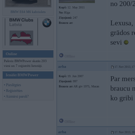
no 200/
Kopš:
12. May 2011
BMW E64 M6 kabriolets
No:
Rīga
Ziņojumi:
247
Lexusa, 
Braucu ar:
grādos r
sevi
Online
Offline
Pašreiz BMWPower skatās 203
viesi un 7 reģistrēti lietotāji.
arba
17. Nov 2013, 17
Ienākt BMWPower
Kopš:
19. Jun 2007
Par mers
Ziņojumi:
997
• Pieslēgties
braucu 
Braucu ar:
AR gtv 1975, Macan
• Reģistrēties
ko gribi
• Aizmirsi paroli?
Offline
arba
17. Nov 2013, 18