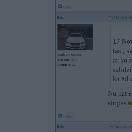
Offline
fleix
17. Nov 2013, 20
17 Nov
tas , k
Kopš:
27. Jun 2006
ar ko s
Ziņojumi:
8379
Braucu ar:
22
salīdz
ka ēd 
Nu pat e
strīpas
Offline
fleix
17. Nov 2013, 20