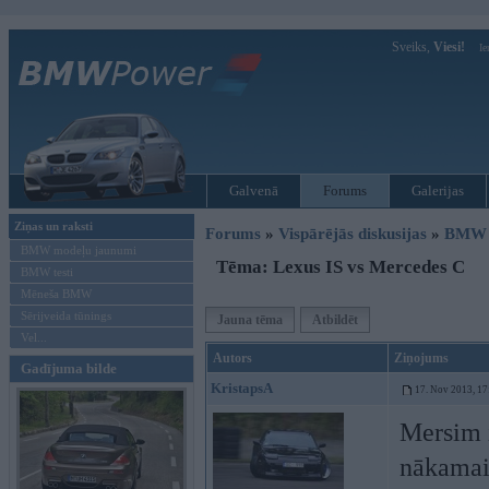
Sveiks,
Viesi!
Ie
Galvenā
Forums
Galerijas
Ziņas un raksti
Forums
»
Vispārējās diskusijas
»
BMW G
BMW modeļu jaunumi
Tēma: Lexus IS vs Mercedes C
BMW testi
Mēneša BMW
Sērijveida tūnings
Jauna tēma
Atbildēt
Vel...
Autors
Ziņojums
Gadījuma bilde
KristapsA
17. Nov 2013, 17
Mersim i
nākamais