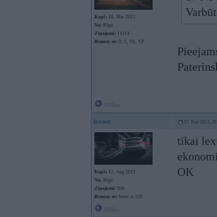
Varbūt
Kopš:
18. Mar 2012
No:
Rīga
Ziņojumi:
11114
Braucu ar:
3, 5, TS, YP
Pieejams
Paterins
Offline
lexusx
17. Nov 2013, 20
tikai lex
ekonomis
OK
Kopš:
12. Aug 2013
No:
Rīga
Ziņojumi:
930
Braucu ar:
lexus is 220
Offline