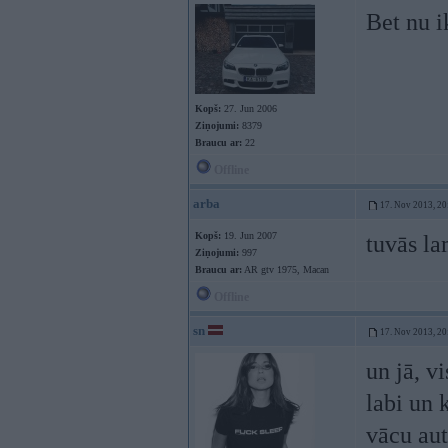
Bet nu i
Kopš:
27. Jun 2006
Ziņojumi:
8379
Braucu ar:
22
Offline
arba
17. Nov 2013, 20
Kopš:
19. Jun 2007
tuvās l
Ziņojumi:
997
Braucu ar:
AR gtv 1975, Macan
Offline
sn
17. Nov 2013, 20
un jā, v
labi un 
vācu au