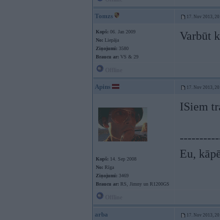
Tomzs
17. Nov 2013, 20
Kopš:
06. Jan 2009
Varbūt 
No:
Liepāja
Ziņojumi:
3580
Braucu ar:
VS & 29
Offline
Apins
17. Nov 2013, 20
ISiem tr
----------
Eu, kāpē
Kopš:
14. Sep 2008
No:
Rīga
Ziņojumi:
3469
Braucu ar:
RS, Jimny un R1200GS
Offline
arba
17. Nov 2013, 20