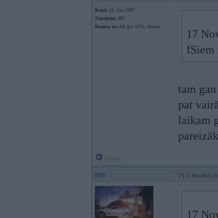
Kopš:
19. Jun 2007
Ziņojumi:
997
Braucu ar:
AR gtv 1975, Macan
17 Nov
ISiem 
tam gan 
pat vairā
laikam g
pareizā
Offline
JDS
17. Nov 2013, 20
17 Nov