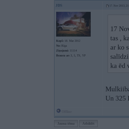
JDS
17. Nov 2013, 21
17 Nov
tas , k
Kopš:
18. Mar 2012
ar ko s
No:
Rīga
Ziņojumi:
11114
salīdz
Braucu ar:
3, 5, TS, YP
ka ēd 
Mulkiiba
Un 325 
Offline
Jauna tēma
Atbildēt