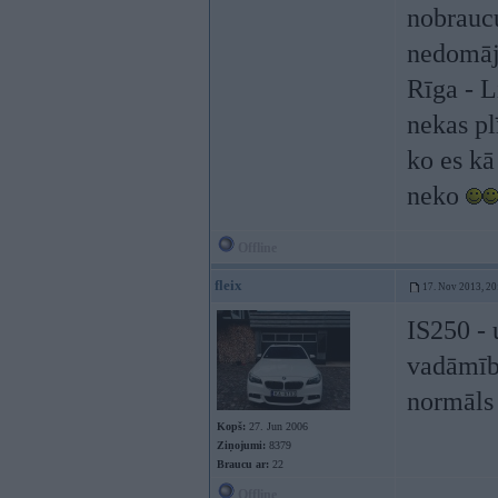
nobraucu
nedomāj
Rīga - L
nekas pl
ko es kā
neko
Offline
fleix
17. Nov 2013, 20
IS250 - 
vadāmība
normāls 
Kopš:
27. Jun 2006
Ziņojumi:
8379
Braucu ar:
22
Offline