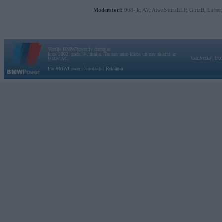
Moderatori:
968-jk
,
AV
,
AiwaShuraLLP
,
GirtzB
,
Lafter
Vortāls BMWPower.lv darbojas
kopš 2002. gada 14. maija. Tas nav auto klubs un nav saistīts ar
Galvena
|
Fo
BMW AG.
Par BMWPower
|
Kontakti
|
Reklāma