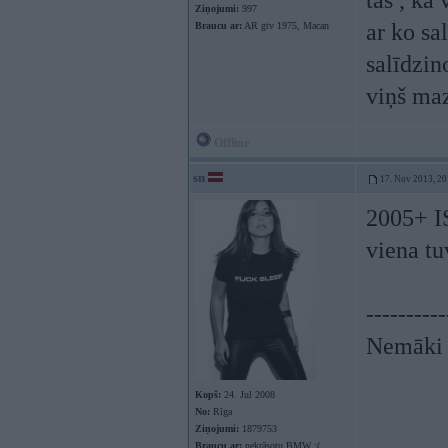
tas , ka
Ziņojumi:
997
ar ko sa
Braucu ar:
AR gtv 1975, Macan
salīdzin
viņš ma
Offline
sn
17. Nov 2013, 20
2005+ IS
viena tu
----------
Nemāki b
Kopš:
24. Jul 2008
No:
Rīga
Ziņojumi:
1879753
Braucu ar:
nekrāsotu BMW :(