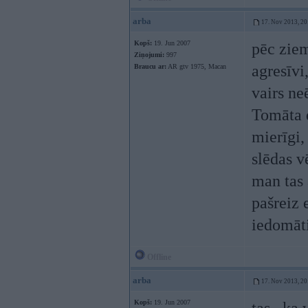
arba
17. Nov 2013, 20
Kopš:
19. Jun 2007
pēc ziem
Ziņojumi:
997
agresīvi
Braucu ar:
AR gtv 1975, Macan
vairs n
Tomāta d
mierīgi,
slēdas v
man tas 
pašreiz 
iedomāti
Offline
arba
17. Nov 2013, 20
Kopš:
19. Jun 2007