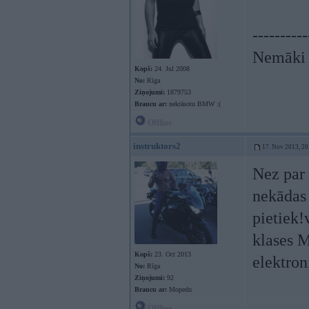
----------
Nemāki b
Kopš:
24. Jul 2008
No:
Rīga
Ziņojumi:
1879753
Braucu ar:
nekrāsotu BMW :(
Offline
instruktors2
17. Nov 2013, 20
Nez par 
nekādas 
pietiek!
klases M
Kopš:
23. Oct 2013
elektron
No:
Rīga
Ziņojumi:
92
Braucu ar:
Mopedu
Offline