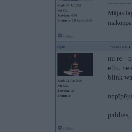
----------
Kopš:
07. Jul 2002
No:
Rīga
Mājas lap
Ziņojumi:
6065
Braucu ar:
M5 Luftwaffe/88
mākoņpa
Offline
elgus
06. Nov 2013, 11
nu re - 
eļļu, ne
blink w
Kopš:
28. Apr 2009
No:
Rīga
Ziņojumi:
28
nepīpēju
Braucu ar:
paldies,
Offline