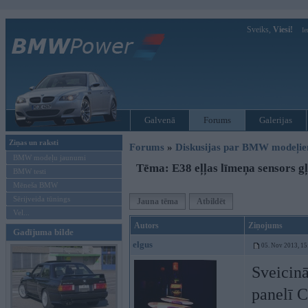
Sveiks,
Viesi!
Ie
Galvenā
Forums
Galerijas
Ziņas un raksti
Forums
»
Diskusijas par BMW modeļi
BMW modeļu jaunumi
Tēma: E38 eļļas līmeņa sensors g
BMW testi
Mēneša BMW
Sērijveida tūnings
Jauna tēma
Atbildēt
Vel...
Autors
Ziņojums
Gadījuma bilde
elgus
05. Nov 2013, 15
Sveicinā
panelī 