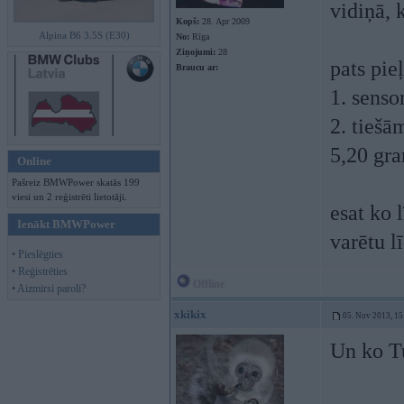
vidiņā,
Kopš:
28. Apr 2009
Alpina B6 3.5S (E30)
No:
Rīga
Ziņojumi:
28
pats pie
Braucu ar:
1. sensor
2. tiešā
5,20 gra
Online
Pašreiz BMWPower skatās 199
viesi un 2 reģistrēti lietotāji.
esat ko 
Ienākt BMWPower
varētu l
• Pieslēgties
• Reģistrēties
Offline
• Aizmirsi paroli?
xkikix
05. Nov 2013, 15
Un ko T