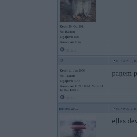
Kopš:
20. Oct 2011
No:
Baldone
Ziņojumi:
608
Braucu ar:
Auto
Offline
12
05. Nov 2013, 16
Kopš:
11. Jun 2006
paņem pi
No:
Tukums
Ziņojumi:
1548
Braucu ar:
E 39 3.0 dA. Volvo FH
12 460, Euro 6.
Offline
noisex
05. Nov 2013, 16
eļlas d