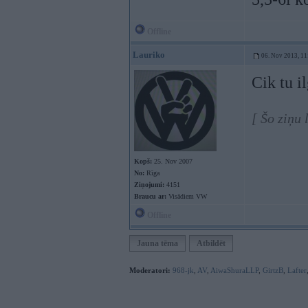
Offline
Lauriko
06. Nov 2013, 11
Cik tu i
[ Šo ziņu
Kopš:
25. Nov 2007
No:
Rīga
Ziņojumi:
4151
Braucu ar:
Visādiem VW
Offline
Jauna tēma
Atbildēt
Moderatori:
968-jk
,
AV
,
AiwaShuraLLP
,
GirtzB
,
Lafter