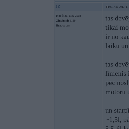
JZ
06. Nov 2013, 11
Kopš:
31. May 2002
tas devē
Ziņojumi:
9159
tikai mo
Braucu ar:
ir no kau
laiku un
tas devēj
līmenis 
pēc nosl
motoru u
un starp
~1,5l, p
5,5-6l k