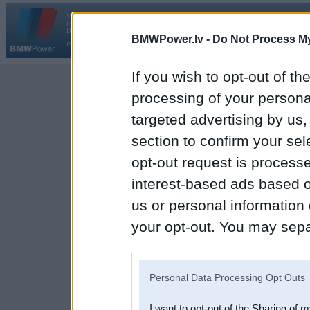
Vortāls BMWPower.lv darbojas
kopš 2002. gada 14. maija. Tas nav auto klubs un nav saistīts ar
Galvena
|
Fo
BMW AG.
BMWPower.lv -
Do Not Process My
Par BMWPower
|
Kontakti
|
Reklāma
If you wish to opt-out of the
processing of your personal
targeted advertising by us
section to confirm your sel
opt-out request is proces
interest-based ads based o
us or personal information d
your opt-out. You may separ
disclosure of your personal
IAB’s list of downstream pa
Personal Data Processing Opt Outs
also be disclosed by us to 
I want to opt-out of the Sharing of 