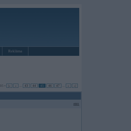
Reklāma
805 •
|«
«
...
43
44
45
46
47
...
»
»|
#881