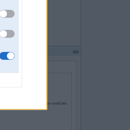
#889
s, Style32 R18, koiloveri.Tehniski un vizuāli labs.