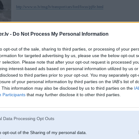
http://www.ss.lv/msg/lv/transport/cars/ford/focus/pjffe.html
.lv -
Do Not Process My Personal Information
to opt-out of the sale, sharing to third parties, or processing of your per
formation for targeted advertising by us, please use the below opt-out s
29. Nov 2013, 22:25
r selection. Please note that after your opt-out request is processed y
Interese maina volvo xc90 2005 gada, laba stavokli, d5, automats uz kaut ko dargaku
eing interest-based ads based on personal information utilized by us or
disclosed to third parties prior to your opt-out. You may separately opt-
losure of your personal information by third parties on the IAB’s list of
. This information may also be disclosed by us to third parties on the
IA
Participants
that may further disclose it to other third parties.
30. Nov 2013, 08:47
Kādam labu Opeli
l Data Processing Opt Outs
http://www.ss.lv/msg/lv/transport/cars/opel/ast...1651925693731755
Cena mazliet apspriežama
o opt-out of the Sharing of my personal data.