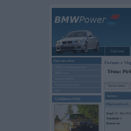
Galvenā
Ziņas un raksti
Forums
»
Vis
BMW modeļu jaunumi
Tēma: Pirk
BMW testi
Mēneša BMW
Sērijveida tūnings
Jauna tēma
Vel...
Autors
Gadījuma bilde
Hiperaktivais
Kopš:
31. Mar 2013
Ziņojumi:
6
Braucu ar: