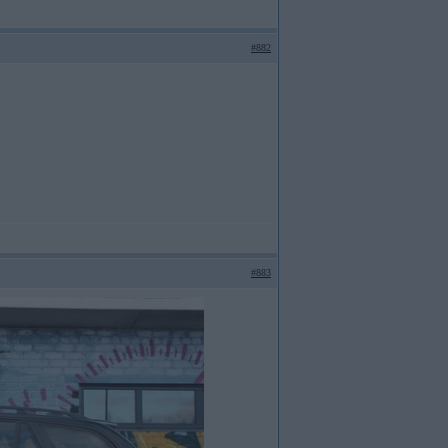
#882
#883