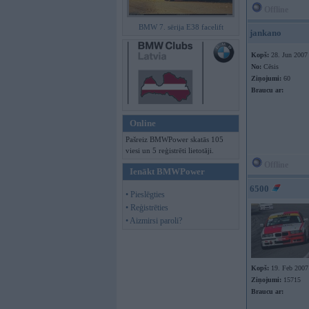
Offline
BMW 7. sērija E38 facelift
jankano
Kopš:
28. Jun 2007
No:
Cēsis
Ziņojumi:
60
Braucu ar:
Online
Pašreiz BMWPower skatās 105
viesi un 5 reģistrēti lietotāji.
Offline
Ienākt BMWPower
6500
• Pieslēgties
• Reģistrēties
• Aizmirsi paroli?
Kopš:
19. Feb 2007
Ziņojumi:
15715
Braucu ar: