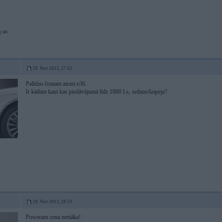
g un
29. Nov 2013, 17:02
Palīdzu čomam atrast e36.
Ir kādam kaut kas piedāvājumā līdz 1000 Ls, sedans/kupeja?
29. Nov 2013, 18:33
Poweram cena zemāka!