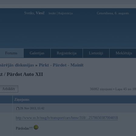
Sveiks,
Viesi!
|
Ceturtdiena, 6. augusts
Ienākt
Reģistrācija
Forums
Galerijas
Reģistrācija
Lietotāji
Meklētājs
pārējās diskusijas
»
Pirkt - Pārdot - Mainīt
t / Pārdot Auto XII
Atbildēt
36082 ziņojumi • Lapa 45 no 1
Ziņojums
29. Nov 2013, 15:42
http://www.ss.lv/msg/lv/transport/cars/bmw/318/...2578650387004018
Pārdodas!!!