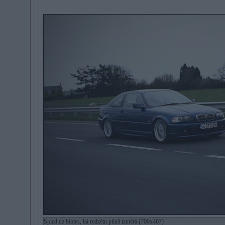
Spied uz bildes, lai redzētu pilnā izmērā (700x467)