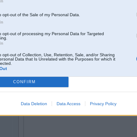
In
o opt-out of the Sale of my Personal Data.
8
In
to opt-out of processing my Personal Data for Targeted
talonu
ing.
In
o opt-out of Collection, Use, Retention, Sale, and/or Sharing
30. Nov 2013, 22:15
ersonal Data that Is Unrelated with the Purposes for which it
lected.
Out
28 Nov 2013, 10:52:58 Reinis_RJ rakstīja:
CONFIRM
25 Nov 2013, 13:26:41 Reinis_RJ rakstīja:
Pārdodu Angli.
BMW e46 323Ci
Data Deletion
Data Access
Privacy Policy
smit seši
2,5, Krēmāda, elektriskie sēdekļi, ar atmiņu, manuālis, kondicionieris, klimat