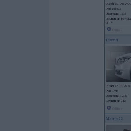
Kopš:
05. Dec 2006
No:
Tukums
Ziņojumi:
1335
Braucu ar:
Ko vaja
gribu
Offline
DrumB
Kopš:
02. Jul 2009
No:
Cēsis
Ziņojumi:
12185
Braucu ar:
325i
Offline
Martini22