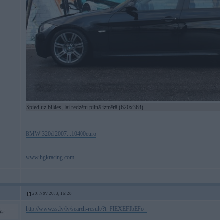
Spied uz bildes, lai redzētu pilnā izmērā (620x368)
BMW 320d 2007...10400euro
-----------------
www.hgkracing.com
29. Nov 2013, 16:28
http://www.ss.lv/lv/search-result/?t=FlEXEFIbEFo=