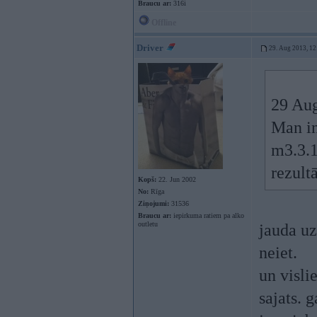
Braucu ar:
316i
Offline
Driver
29. Aug 2013, 12
29 Aug
Man in
m3.3.1
rezultā
Kopš:
22. Jun 2002
No:
Rīga
Ziņojumi:
31536
Braucu ar:
iepirkuma ratiem pa alko
outletu
jauda uz 
neiet.
un visli
sajats. 