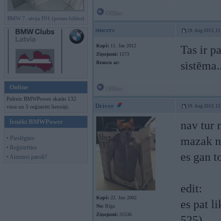
Offline
BMW 7. sērija F01 (preses bildes)
stucers
29. Aug 2013, 11
Kopš:
11. Jan 2012
Tas ir p
Ziņojumi:
1573
sistēma.
Braucu ar:
Online
Offline
Pašreiz BMWPower skatās 132
Driver
viesi un 5 reģistrēti lietotāji.
29. Aug 2013, 12
Ienākt BMWPower
nav tur
• Pieslēgties
mazak ne
• Reģistrēties
es gan t
• Aizmirsi paroli?
edit:
Kopš:
22. Jun 2002
es pat l
No:
Rīga
Ziņojumi:
31536
525)