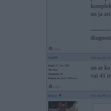
komplekt
un ja ar
----------
diagnost
Offline
AudiM
10. Sep 2013, 16
Kopš:
27. Nov 2009
un ar ko
No:
Rīga
vai 41 i
Ziņojumi:
48
Braucu ar:
Audi ///MPower
Offline
Driver
11. Sep 2013, 11