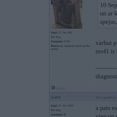
10 Sep
un ar 
spejas
Kopš:
22. Jun 2002
No:
Rīga
varbut 
Ziņojumi:
31536
Braucu ar:
iepirkuma ratiem pa alko
outletu
ms41 ir
----------
diagnost
Offline
AudiM
11. Sep 2013, 11
Kopš:
27. Nov 2009
a pats e
No:
Rīga
vienam 
Ziņojumi:
48