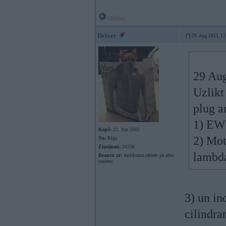
Offline
Driver
29. Aug 2013, 12
29 Aug
Uzlikt
plug a
1) EWS
Kopš:
22. Jun 2002
2) Mot
No:
Rīga
Ziņojumi:
31536
lambda
Braucu ar:
iepirkuma ratiem pa alko
outletu
3) un in
cilindra