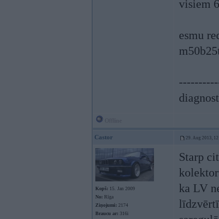
visiem 6
esmu red
m50b25
----------
diagnost
Offline
Castor
29. Aug 2013, 12
Starp ci
kolektor
ka LV ne
Kopš:
15. Jan 2009
No:
Rīga
līdzvērt
Ziņojumi:
2174
Braucu ar:
316i