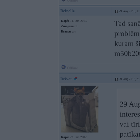
Offline
Reinellz
29. Aug 2013, 17
Kopš:
11. Jun 2013
Tad sanā
Ziņojumi:
9
problēm
Braucu ar:
kuram ši
m50b20
Offline
Driver
29. Aug 2013, 21
29 Aug
intere
vai tī
patīk
Kopš:
22. Jun 2002