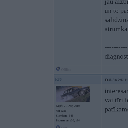
jau aizb
un to pa
salidzin
atrumkar
----------
diagnost
Offline
R86
29. Aug 2013, 14
interesa
vai tīri
Kopš:
21. Aug 2010
patīka
No:
Rīga
Ziņojumi:
545
Braucu ar:
e30, e34