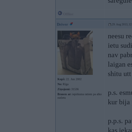
saregulē
Offline
Driver
29. Aug 2013, 12
neesu re
ietu sud
nav pabr
laigan e
shitu utt
Kopš:
22. Jun 2002
No:
Rīga
Ziņojumi:
31536
p.s. esm
Braucu ar:
iepirkuma ratiem pa alko
outletu
kur bija
p.p.s. p
kas ieka