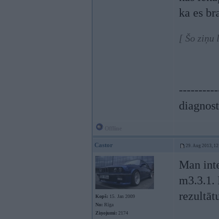
ka es br
[ Šo ziņu
----------
diagnost
Offline
Castor
29. Aug 2013, 12
Man inte
m3.3.1. 
rezultāt
Kopš:
15. Jan 2009
No:
Rīga
Ziņojumi:
2174