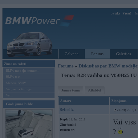
Sveiks,
Viesi!
Ie
Galvenā
Forums
Galerijas
Ziņas un raksti
Forums
»
Diskusijas par BMW modeļi
BMW modeļu jaunumi
Tēma: B28 vadība uz M50B25TU
BMW testi
Mēneša BMW
Sērijveida tūnings
Jauna tēma
Atbildēt
Vel...
Autors
Ziņojums
Gadījuma bilde
Reinellz
29. Aug 2013, 11
Kopš:
11. Jun 2013
Vai viss
Ziņojumi:
9
?
Braucu ar: