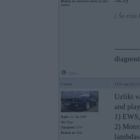
Braucu ar:
iepirkuma ratiem pa alko
outletu
[ Šo ziņu
----------
diagnost
Offline
Castor
29. Aug 2013, 12
Uzlikt v
and play
1) EWS, 
Kopš:
15. Jan 2009
No:
Rīga
2) Motro
Ziņojumi:
2174
Braucu ar:
316i
lambdas 