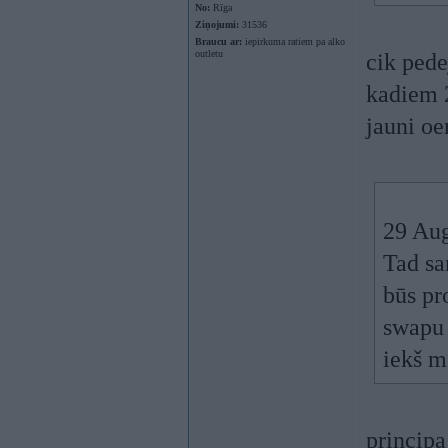
No:
Rīga
Ziņojumi:
31536
Braucu ar:
iepirkuma ratiem pa alko
outletu
cik pede
kadiem 2
jauni oe
29 Aug
Tad sa
būs pr
swapu 
iekš 
principa