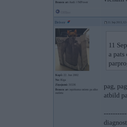
Braucu ar:
Audi ///MPower
Offline
Driver
11. Sep 2013, 12
11 Sep
a pats
parpr
Kopš:
22. Jun 2002
No:
Rīga
pag, pag
Ziņojumi:
31536
Braucu ar:
iepirkuma ratiem pa alko
outletu
atbild 
----------
diagnost