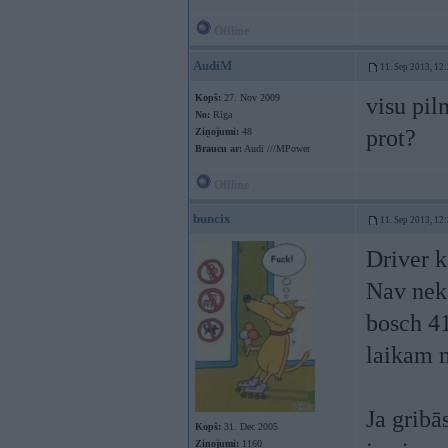
Offline
AudiM
11. Sep 2013, 12
Kopš:
27. Nov 2009
visu pil
No:
Rīga
prot?
Ziņojumi:
48
Braucu ar:
Audi ///MPower
Offline
buncix
11. Sep 2013, 12
Driver k
Nav nekā
bosch 41
laikam 
Ja gribā
Kopš:
31. Dec 2005
Ziņojumi:
1160