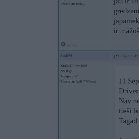
jau ir u
Braucu ar:
Ioniq 5
gredzeni
japamekl
ir māžoš
Offline
AudiM
11. Sep 2013, 13
Kopš:
27. Nov 2009
No:
Rīga
Ziņojumi:
48
11 Sep
Braucu ar:
Audi ///MPower
Driver
Nav ne
tieši 
Tagad