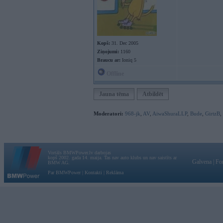
Kopš:
31. Dec 2005
Ziņojumi:
1160
Braucu ar:
Ioniq 5
Offline
Jauna tēma
Atbildēt
Moderatori:
968-jk
,
AV
,
AiwaShuraLLP
,
Bude
,
GirtzB
,
Vortāls BMWPower.lv darbojas
kopš 2002. gada 14. maija. Tas nav auto klubs un nav saistīts ar
Galvena
|
Fo
BMW AG.
Par BMWPower
|
Kontakti
|
Reklāma