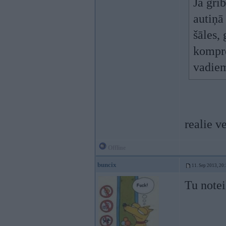
Ja gri
autiņā
šāles, 
kompre
vadiem
realie v
Offline
buncix
11. Sep 2013, 20
Tu notei