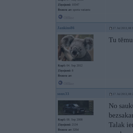
Ziņojumi:
10347
Braucu ar:
sporta variantu
Offline
Jankins86
17. Jul 2013, 08:
Tu tēmu
Kopš:
04. Sep 2012
Ziņojumi:
8
Braucu ar:
Offline
sonx33
17. Jul 2013, 08:
No sauku
bezsakar
Kopš:
08. Sep 2008
Talak ie
Ziņojumi:
2134
Braucu ar:
320d