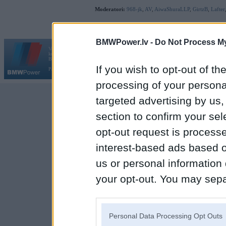
Moderatori:
968-jk
,
AV
,
AiwaShuraLLP
,
GirtzB
,
Lafter
BMWPower.lv -
Do Not Process My
Vortāls BMWPower.lv darbojas
kopš 2002. gada 14. maija. Tas nav auto klubs un nav saistīts ar
Galvena
|
Fo
BMW AG.
If you wish to opt-out of the
Par BMWPower
|
Kontakti
|
Reklāma
processing of your personal
targeted advertising by us
section to confirm your sel
opt-out request is proces
interest-based ads based o
us or personal information d
your opt-out. You may separ
disclosure of your personal
IAB’s list of downstream pa
Personal Data Processing Opt Outs
also be disclosed by us to 