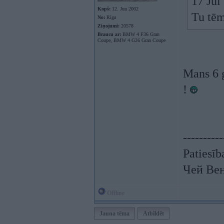
17 Jul
Kopš:
12. Jun 2002
Tu tēm
No:
Rīga
Ziņojumi:
20578
Braucu ar:
BMW 4 F36 Gran
Coupe, BMW 4 G26 Gran Coupe
Mans 6 
!
----------
Patiesīb
Чей Ве
Offline
Jauna tēma
Atbildēt