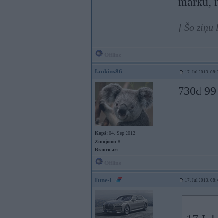
marku, 
[ Šo ziņu 
Offline
Jankins86
17. Jul 2013, 08:
730d 99
Kopš:
04. Sep 2012
Ziņojumi:
8
Braucu ar:
Offline
Tune-L
17. Jul 2013, 08: