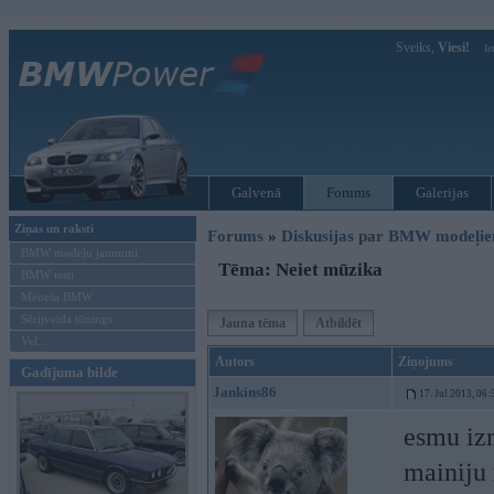
Sveiks,
Viesi!
Ie
Galvenā
Forums
Galerijas
Ziņas un raksti
Forums
»
Diskusijas par BMW modeļi
BMW modeļu jaunumi
Tēma: Neiet mūzika
BMW testi
Mēneša BMW
Sērijveida tūnings
Jauna tēma
Atbildēt
Vel...
Autors
Ziņojums
Gadījuma bilde
Jankins86
17. Jul 2013, 06:
esmu izm
mainiju 