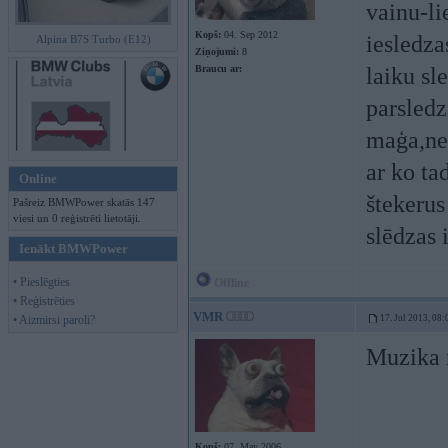
vainu-li
Kopš:
04. Sep 2012
iesledza
Alpina B7S Turbo (E12)
Ziņojumi:
8
Braucu ar:
laiku sl
parsledz
maģa,nev
ar ko ta
Online
štekerus
Pašreiz BMWPower skatās 147
viesi un 0 reģistrēti lietotāji.
slēdzas 
Ienākt BMWPower
• Pieslēgties
Offline
• Reģistrēties
VMR
• Aizmirsi paroli?
17. Jul 2013, 08:
Muzika n
Kopš:
07. May 2006