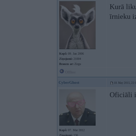
Kurā lik
īrnieku 
Kopš:
09. Jan 2006
Ziņojumi:
21004
Braucu ar:
Zirgu
Offline
CyberGhost
18. May 2015, 22:
Oficiāli 
Kopš:
07. Mar 2012
Ziņojumi:
136