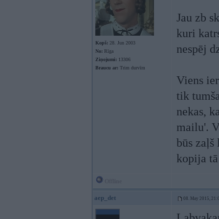
Jau zb s
kuri katr
Kopš:
28. Jun 2003
nespēj d
No:
Rīga
Ziņojumi:
13306
Braucu ar:
Trim durvīm
Viens ier
tik tumša
nekas, ka
mailu'. 
būs zaļš 
kopija tā
Offline
aep_det
08. May 2015, 21:
Labvaka