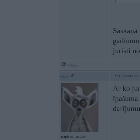
Saskaņā 
gadīumos 
juristi n
Offline
depo
24. Jun 2015, 18:1
Ar ko jur
īpašuma 
darījumu
Kopš:
09. Jan 2006