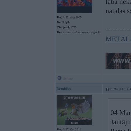
labā neka
naudas 
Kopš:
22. Aug 2005
No:
Ikšķile
Ziņojumi:
2753
----------
Braucu ar:
uzrakstu www.margas.lv
METĀL
Offline
Bembiks
05. Mar 2015, 08:
04 Mar 
Jautāju
Kopš:
27. Oct 2011