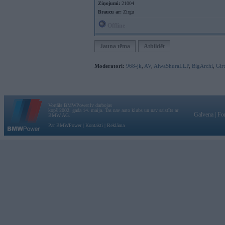
Ziņojumi:
21004
Braucu ar:
Zirgu
Offline
Jauna tēma
Atbildēt
Moderatori:
968-jk
,
AV
,
AiwaShuraLLP
,
BigArchi
,
Gir
Vortāls BMWPower.lv darbojas
kopš 2002. gada 14. maija. Tas nav auto klubs un nav saistīts ar
Galvena
|
Fo
BMW AG.
Par BMWPower
|
Kontakti
|
Reklāma