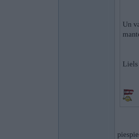
Un va
mant
Liels
piespi