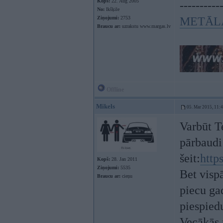
Kopš:
22. Aug 2005
----------
No:
Ikšķile
Ziņojumi:
2753
METĀL
Braucu ar:
uzrakstu www.margas.lv
Offline
Mikels
05. Mar 2015, 11:
Varbūt T
pārbaudi
šeit:
http
Kopš:
28. Jan 2011
Ziņojumi:
5535
Bet visp
Braucu ar:
cieņu
piecu ga
piespiedu
Vecākās 