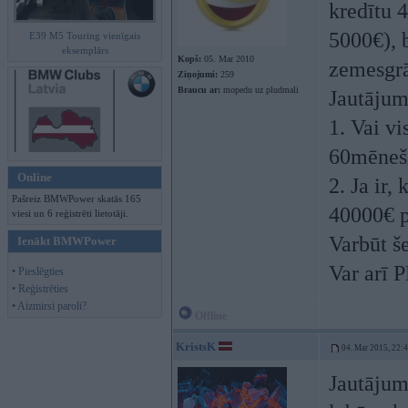
kredītu 
5000€), 
E39 M5 Touring vienīgais
eksemplārs
Kopš:
05. Mar 2010
zemesgrā
Ziņojumi:
259
Braucu ar:
mopedu uz pludmali
Jautājum
1. Vai vi
60mēneši
Online
2. Ja ir
Pašreiz BMWPower skatās 165
40000€ p
viesi un 6 reģistrēti lietotāji.
Varbūt še
Ienākt BMWPower
Var arī 
• Pieslēgties
• Reģistrēties
• Aizmirsi paroli?
Offline
KristsK
04. Mar 2015, 22:
Jautājums