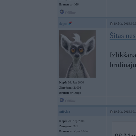
Braucu ar:
M6
Offline
depo
19. May 2015, 00:
Šitas nes
Izlikšana
brīdināj
Kopš:
09. Jan 2006
Ziņojumi:
21004
Braucu ar:
Zirgu
Offline
miicha
19. May 2015, 00:
Kopš:
20. Sep 2006
Ziņojumi:
321
Braucu ar:
čipot kūtiņu