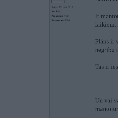
Kopš:
12. Jun 2013
No:
Rīga
Ir manto
Ziņojumi:
2437
Braucu ar:
5008
laikiem.
Plāns ir 
negribu 
Tas ir ie
Un vai va
mantoju