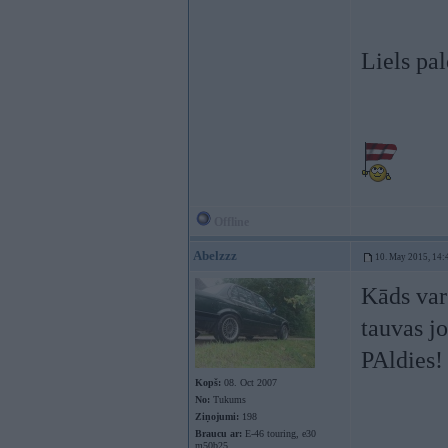
Liels pal
Offline
Abelzzz
10. May 2015, 14:
Kāds var
tauvas j
PAldies!
Kopš:
08. Oct 2007
No:
Tukums
Ziņojumi:
198
Braucu ar:
E-46 touring, e30
m50b25,