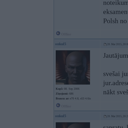
noteikum
eksamenu
Polsh no
Offline
onkul5
20. Mar 2015, 20:
Jautājum
svešai ju
jur.adres
Kopš:
08. Sep 2006
nākt sveš
Ziņojumi:
686
Braucu ar:
e70 4.8, e53 4.6is
Offline
onkul5
20. Mar 2015, 20:
sapratu,