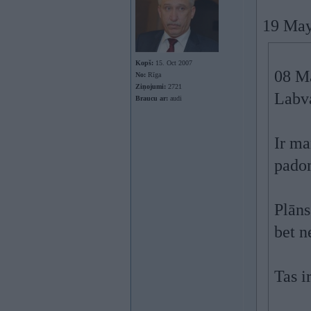
19 May
Kopš:
15. Oct 2007
08 Ma
No:
Rīga
Ziņojumi:
2721
Labv
Braucu ar:
audi
Ir ma
pado
Plāns
bet n
Tas i