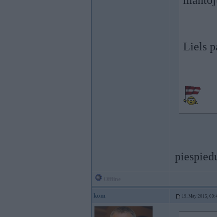
manto
Liels p
piespied
Offline
kom
19. May 2015, 00: