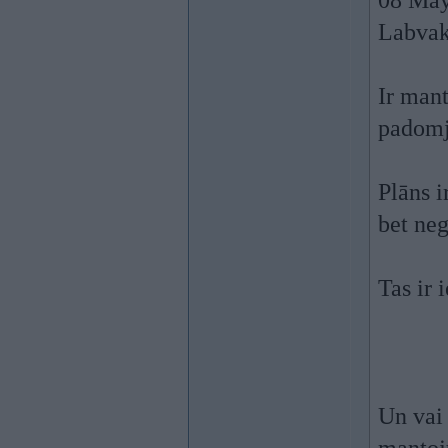
08 May
Labvak
Ir mant
padomj
Plāns i
bet neg
Tas ir 
Un vai 