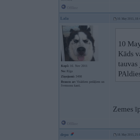
Offline
Lala
10. May 2015, 18:
10 May
Kāds va
tauvas 
Kopš:
16. Nov 2011
No:
Rīga
PAldie
Ziņojumi:
3498
Braucu ar:
Visādiem pedāļiem un
Svensonu kasti.
Zemes ī
Offline
depo
18. May 2015, 21: