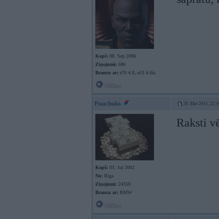
Kopš:
08. Sep 2006
Ziņojumi:
686
Braucu ar:
e70 4.8, e53 4.6is
Offline
Puuchuks
20. Mar 2015, 22:
Raksti v
Kopš:
03. Jul 2002
No:
Rīga
Ziņojumi:
24359
Braucu ar:
BMW
Offline