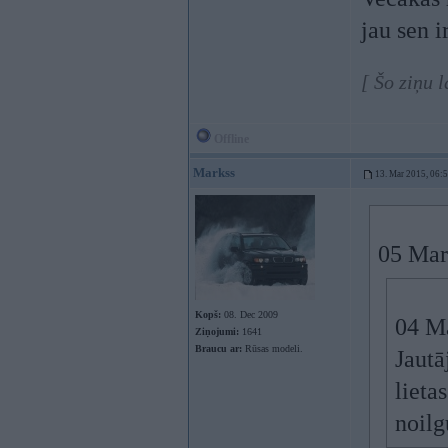
jau sen i
[ Šo ziņu 
Offline
Markss
13. Mar 2015, 06:
05 Mar
Kopš:
08. Dec 2009
04 Ma
Ziņojumi:
1641
Braucu ar:
Rūsas modeli.
Jautā
lieta
noil