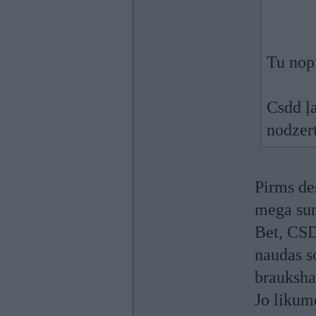
Tu nop
Csdd ļa
nodzert
Pirms de
mega su
Bet, CSD
naudas so
brauksh
Jo likum