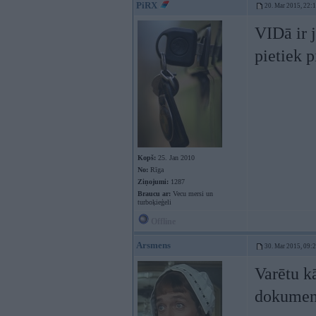
PiRX
20. Mar 2015, 22:
VIDā ir j
pietiek 
Kopš:
25. Jan 2010
No:
Rīga
Ziņojumi:
1287
Braucu ar:
Vecu mersi un
turboķieģeli
Offline
Arsmens
30. Mar 2015, 09:
Varētu k
dokumen