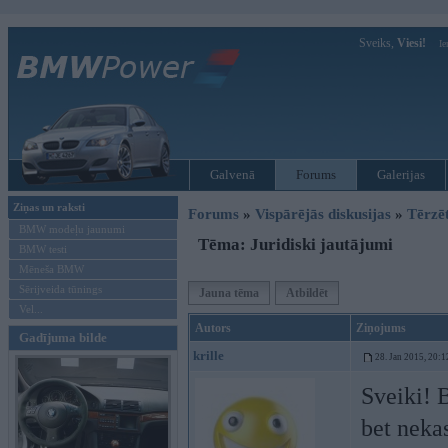
Sveiks,
Viesi!
Ie
Galvenā
Forums
Galerijas
Ziņas un raksti
Forums
»
Vispārējās diskusijas
»
Tērzē
BMW modeļu jaunumi
Tēma: Juridiski jautājumi
BMW testi
Mēneša BMW
Sērijveida tūnings
Jauna tēma
Atbildēt
Vel...
Autors
Ziņojums
Gadījuma bilde
krille
28. Jan 2015, 20:1
Sveiki! 
bet neka