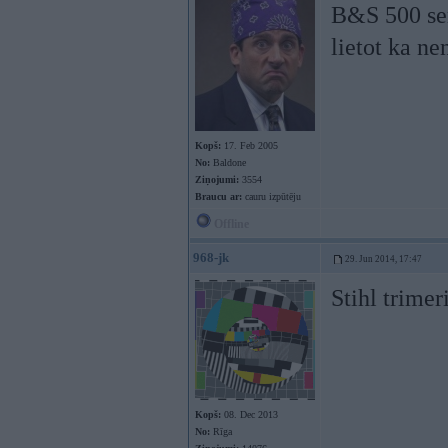
B&S 500 seri
lietot ka n
Kopš:
17. Feb 2005
No:
Baldone
Ziņojumi:
3554
Braucu ar:
cauru izpūtēju
Offline
968-jk
29. Jun 2014, 17:47
Stihl trime
Kopš:
08. Dec 2013
No:
Rīga