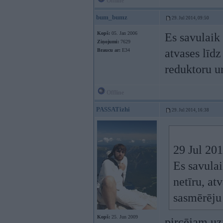
Offline
bum_bumz
29. Jul 2014, 09:50
Kopš:
05. Jan 2006
Es savulaik 
Ziņojumi:
7629
atvases līd
Braucu ar:
E34
reduktoru u
Offline
PASSATizhi
29. Jul 2014, 16:38
29 Jul 20
Es savulai
netīru, at
sasmērēju 
Kopš:
25. Jun 2009
pircējam uzr