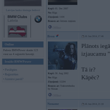
Kopš:
05. Dec 2007
Latvijas lauku tūninga šedevri
No:
Rīga
Ziņojumi:
1104
Braucu ar:
četriem riņķiem
Offline
Bron
10. Jun 2014, 17:46
Online
Plānots ieg
Pašreiz BMWPower skatās 123
izjaucamu "
viesi un 4 reģistrēti lietotāji.
Ienākt BMWPower
Tā ir?
• Pieslēgties
Kopš:
30. Aug 2002
• Reģistrēties
Kāpēc?
No:
Rīga
• Aizmirsi paroli?
Ziņojumi:
15204
Braucu ar:
Traktortehniku
by Nissan
Offline
Noname
10. Jun 2014, 21:18