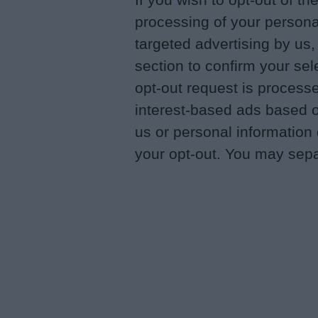
processing of your personal
targeted advertising by us
section to confirm your sel
opt-out request is proces
interest-based ads based o
us or personal information d
your opt-out. You may separ
disclosure of your personal
IAB’s list of downstream pa
Personal Data Processing Opt Outs
also be disclosed by us to 
I want to opt-out of the Sharing of 
Downstream Participants
th
Opted In
third parties.
I want to opt-out of the Sale of my 
Opted In