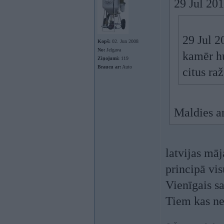
29 Jul 201
29 Jul 2
Kopš:
02. Jun 2008
No:
Jelgava
kamēr hu
Ziņojumi:
119
Braucu ar:
Auto
citus ra
Maldies ar
latvijas māj
principā vis
Vienīgais sa
Tiem kas ne