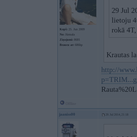
29 Jul 2
lietoju 
rokā 4T,
Kopš:
25. Jun 2009
No:
Jūrmala
Ziņojumi:
8681
Braucu ar:
686hp
Krautas la
http://www.
p=TRIM...g
Rauta%20L
Offline
jaaniss00
29. Jul 2014, 21:18