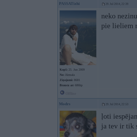
PASSATizhi
29. Jul 2014, 22:39
neko nezin
pie lieliem 
Kopš:
25. Jun 2009
No:
Jūrmala
Ziņojumi:
8681
Braucu ar:
686hp
Offline
Modrs
29. Jul 2014, 22:53
ļoti iespēja
ja tev ir ti