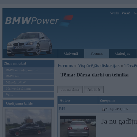
Sveiks,
Viesi!
Ie
Galvenā
Forums
Galerijas
Ziņas un raksti
Forums
»
Vispārējās diskusijas
»
Tērzē
BMW modeļu jaunumi
Tēma: Dārza darbi un tehnika
BMW testi
Mēneša BMW
Sērijveida tūnings
Jauna tēma
Atbildēt
Vel...
Autors
Ziņojums
Gadījuma bilde
RH
23. Apr 2014, 15:50
Ja nu gadīj