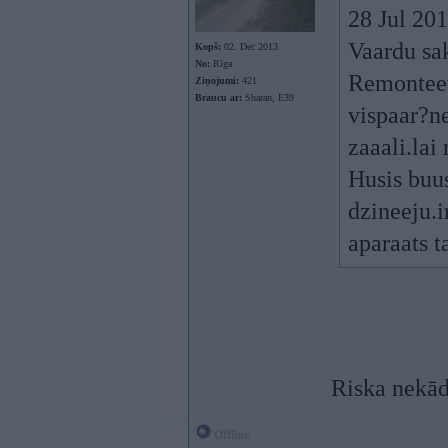
28 Jul 201
Vaardu sak
Kopš:
02. Dec 2013
No:
Rīga
Remonteet 
Ziņojumi:
421
Braucu ar:
Sharan, E39
vispaar?n
zaaali.lai
Husis buu
dzineeju.
aparaats t
Riska nekād
Offline