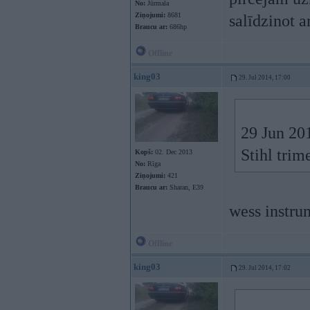
No:
Jūrmala
Ziņojumi:
8681
salīdzinot a
Braucu ar:
686hp
Offline
king03
29. Jul 2014, 17:00
29 Jun 201
Stihl trim
Kopš:
02. Dec 2013
No:
Rīga
Ziņojumi:
421
Braucu ar:
Sharan, E39
wess instrum
Offline
king03
29. Jul 2014, 17:02