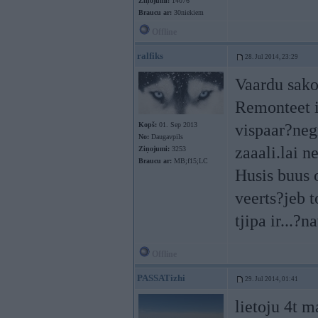
Ziņojumi:
14076
Braucu ar:
30niekiem
Offline
ralfiks
28. Jul 2014, 23:29
Vaardu sako
Remonteet ii
Kopš:
01. Sep 2013
vispaar?neg
No:
Daugavpils
zaaali.lai n
Ziņojumi:
3253
Braucu ar:
MB;f15;LC
Husis buus 
veerts?jeb 
tjipa ir...?n
Offline
PASSATizhi
29. Jul 2014, 01:41
lietoju 4t m