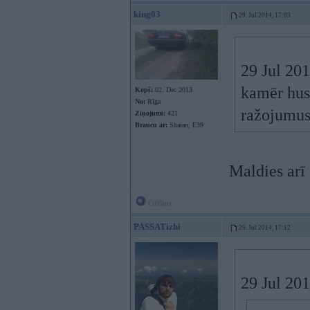
king03
29. Jul 2014, 17:03
29 Jul 201
kamēr husq
Kopš:
02. Dec 2013
No:
Rīga
ražojumus 
Ziņojumi:
421
Braucu ar:
Sharan, E39
Maldies arī 
Offline
PASSATizhi
29. Jul 2014, 17:12
29 Jul 201