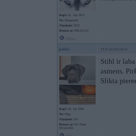
Kopš:
01. Sep 2013
No:
Daugavpils
Ziņojumi:
3253
Braucu ar:
MB;f15;LC
Offline
jan4ix
29. Jul 2014, 09:34
Stihl ir la
asmens. Pirk
Slikta pier
Kopš:
04. Jan 2006
No:
Rīga
Ziņojumi:
105
Braucu ar:
Wv Pasat
f31/sxf-450