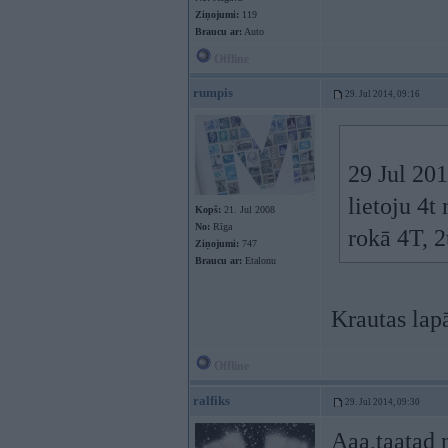
Ziņojumi:
119
Braucu ar:
Auto
Offline
rumpis
29. Jul 2014, 09:16
29 Jul 201
lietoju 4t
Kopš:
21. Jul 2008
No:
Rīga
rokā 4T, 2
Ziņojumi:
747
Braucu ar:
Etalonu
Krautas lapā
Offline
ralfiks
29. Jul 2014, 09:30
Aaa,taatad n