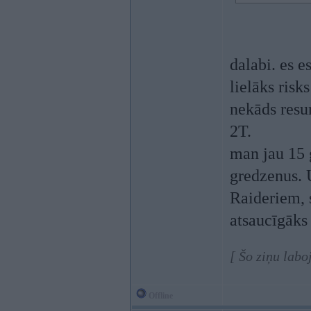
dalabi. es e
lielāks risk
nekāds resu
2T.
man jau 15 
gredzenus. U
Raideriem, 
atsaucīgāks
[ Šo ziņu labo
Offline