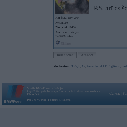
P.S. arī es 
Kopš:
22. Nov 2004
No:
Zilupe
Ziņojumi:
10498
Braucu ar:
Latvijas
veiksmes stāstu
Offline
Jauna tēma
Atbildēt
Moderatori:
968-jk
,
AV
,
AiwaShuraLLP
,
BigArchi
,
Gir
Vortāls BMWPower.lv darbojas
kopš 2002. gada 14. maija. Tas nav auto klubs un nav saistīts ar
Galvena
|
Fo
BMW AG.
Par BMWPower
|
Kontakti
|
Reklāma