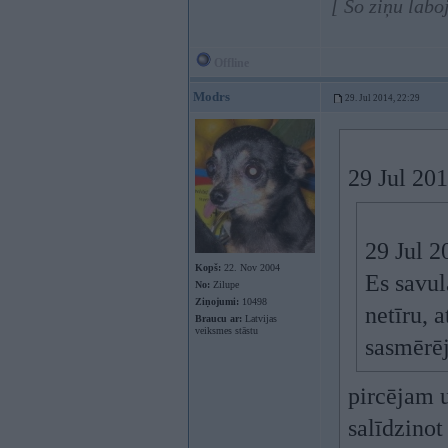
[ Šo ziņu labo
Offline
Modrs
29. Jul 2014, 22:29
29 Jul 201
29 Jul 2
Kopš:
22. Nov 2004
Es savul
No:
Zilupe
Ziņojumi:
10498
netīru, 
Braucu ar:
Latvijas
veiksmes stāstu
sasmērēj
pircējam u
salīdzinot