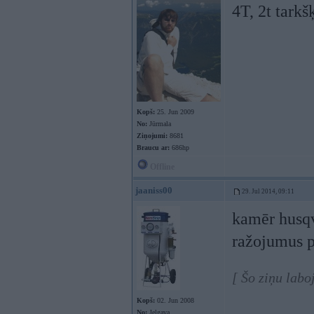
4T, 2t tarkš
Kopš:
25. Jun 2009
No:
Jūrmala
Ziņojumi:
8681
Braucu ar:
686hp
Offline
jaaniss00
29. Jul 2014, 09:11
kamēr husqva
ražojumus p
[ Šo ziņu labo
Kopš:
02. Jun 2008
No:
Jelgava