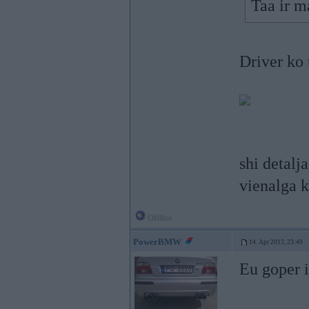
Taa ir m
Driver ko 
shi detalja
vienalga k
Offline
PowerBMW
14. Apr 2013, 23:49
Eu goper 