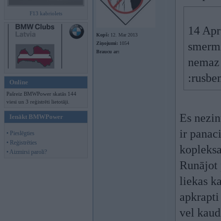
F13 kabriolets
14 Apr
Kopš:
12. Mar 2013
smermi
Ziņojumi:
1054
Braucu ar:
nemaz 
:rusbe
Online
Pašreiz BMWPower skatās 144
viesi un 3 reģistrēti lietotāji.
Es nezin
Ienākt BMWPower
ir panac
• Pieslēgties
• Reģistrēties
kopleks
• Aizmirsi paroli?
Runājot 
liekas k
apkrapt
vel kaud