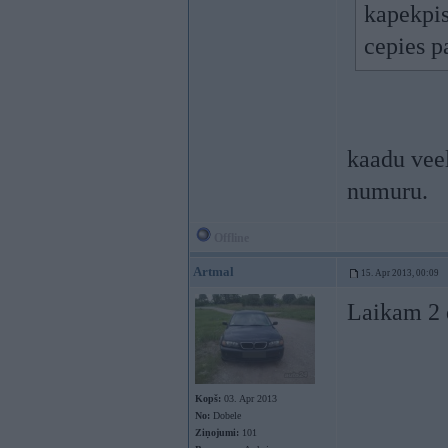
kapekpis
cepies p
kaadu veel
numuru.
Offline
Artmal
15. Apr 2013, 00:09
Laikam 2 d
Kopš:
03. Apr 2013
No:
Dobele
Ziņojumi:
101