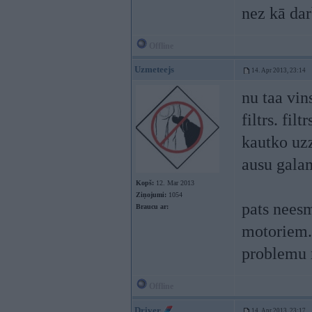
nez kā dar
Offline
Uzmeteejs
14. Apr 2013, 23:14
nu taa vins
filtrs. fil
kautko uzz
ausu gala
Kopš:
12. Mar 2013
Ziņojumi:
1054
pats neesm
Braucu ar:
motoriem. 
problemu 
Offline
Driver
14. Apr 2013, 23:17