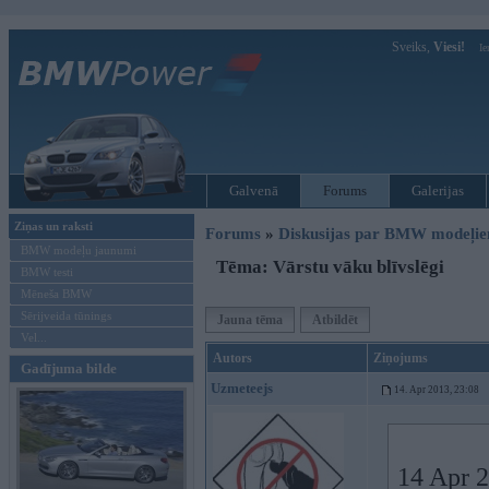
Sveiks,
Viesi!
Ie
Galvenā
Forums
Galerijas
Ziņas un raksti
Forums
»
Diskusijas par BMW modeļi
BMW modeļu jaunumi
Tēma: Vārstu vāku blīvslēgi
BMW testi
Mēneša BMW
Sērijveida tūnings
Jauna tēma
Atbildēt
Vel...
Autors
Ziņojums
Gadījuma bilde
Uzmeteejs
14. Apr 2013, 23:08
14 Apr 