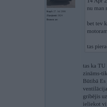
14 Apr 2
nu man n
Kopš:
27. Jul 2006
Ziņojumi:
5824
Braucu ar:
bet tev 
motoram 
tas piera
tas ka TU 
zināms-tik
Būtibā Es
ventilācij
gribējis u
ieliekot v