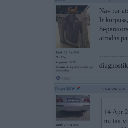
Nav tur at
Ir korpuss
Seperators
atrodas pa
Kopš:
22. Jun 2002
------------
No:
Rīga
Ziņojumi:
31536
diagnostik
Braucu ar:
iepirkuma ratiem pa
alko outletu
Offline
PowerBMW
14. Apr 2013, 23:23
14 Apr 2
nu taa vi
Kopš:
27. Jul 2006