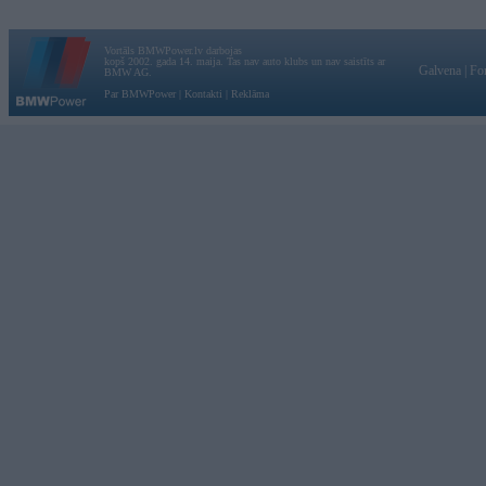
Vortāls BMWPower.lv darbojas
kopš 2002. gada 14. maija. Tas nav auto klubs un nav saistīts ar
Galvena
|
Fo
BMW AG.
Par BMWPower
|
Kontakti
|
Reklāma