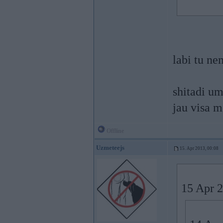
labi tu ne
shitadi u
jau visa m
Offline
Uzmeteejs
15. Apr 2013, 00:08
15 Apr 