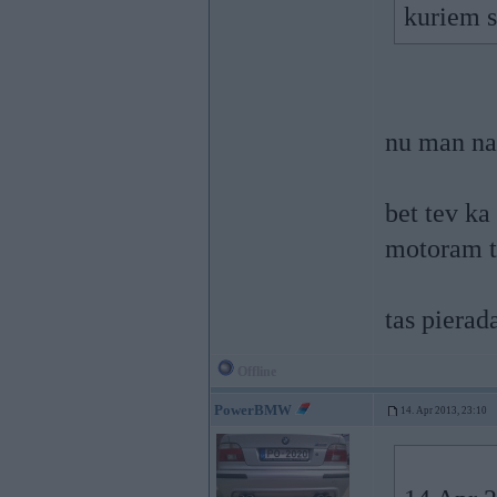
kuriem sa
nu man na
bet tev ka
motoram tu
tas pierada
Offline
PowerBMW
14. Apr 2013, 23:10