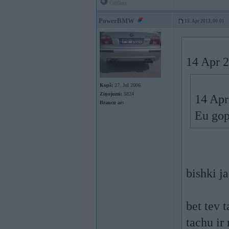
Offline
PowerBMW
15. Apr 2013, 00:01
14 Apr 2
Kopš:
27. Jul 2006
Ziņojumi:
5824
14 Apr
Braucu ar:
Eu gop
bishki j
bet tev 
tachu ir