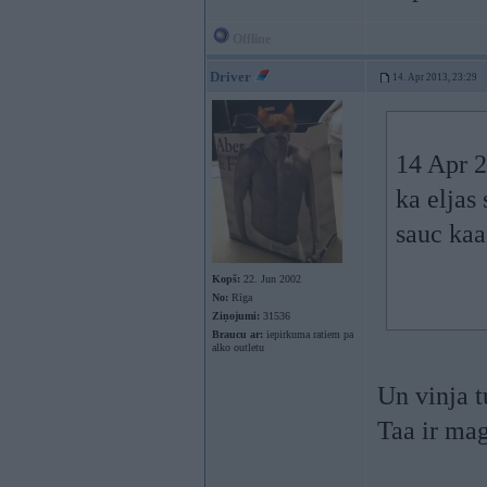
Offline
Driver
14. Apr 2013, 23:29
14 Apr 2
ka eljas 
sauc kaa
Kopš:
22. Jun 2002
No:
Rīga
Ziņojumi:
31536
Braucu ar:
iepirkuma ratiem pa
alko outletu
Un vinja 
Taa ir mag