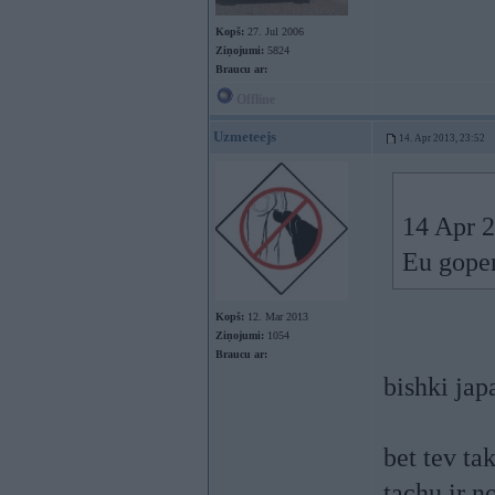
Kopš:
27. Jul 2006
Ziņojumi:
5824
Braucu ar:
Offline
Uzmeteejs
14. Apr 2013, 23:52
14 Apr 
Eu goper
Kopš:
12. Mar 2013
Ziņojumi:
1054
Braucu ar:
bishki jap
bet tev ta
tachu ir n