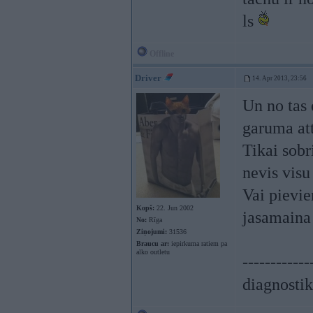
ls
Offline
Driver
14. Apr 2013, 23:56
Un no tas 
garuma at
Tikai sobr
nevis visu
Vai pievie
Kopš:
22. Jun 2002
jasamain
No:
Rīga
Ziņojumi:
31536
Braucu ar:
iepirkuma ratiem pa
alko outletu
------------
diagnostik