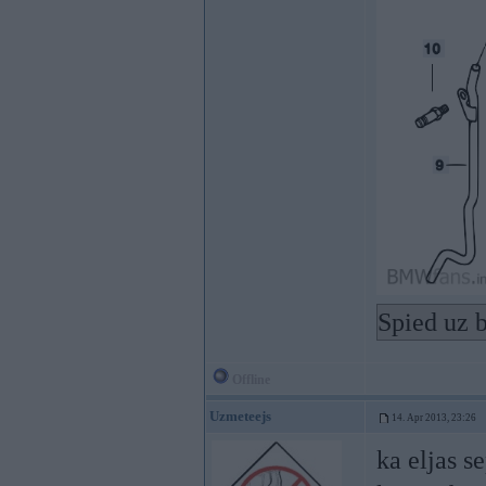
Spied uz b
Offline
Uzmeteejs
14. Apr 2013, 23:26
ka eljas se