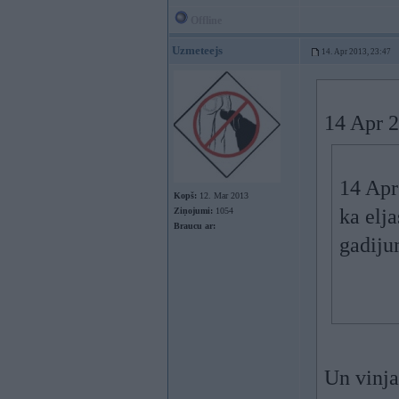
Offline
Uzmeteejs
14. Apr 2013, 23:47
14 Apr 2
14 Apr
Kopš:
12. Mar 2013
ka elja
Ziņojumi:
1054
Braucu ar:
gadiju
Un vinja