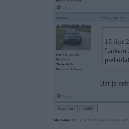
Braucu ar:
Ar kajam
Offline
Artmal
15. Apr 2013, 00:10
15 Apr 2
Laikam 2
Kopš:
03. Apr 2013
pielaida
No:
Dobele
Ziņojumi:
101
Braucu ar:
Ar kajam
Bet ja ne
Offline
Jauna tēma
Atbildēt
Moderatori:
968-jk
,
AV
,
AiwaShuraLLP
,
GirtzB
,
Lafter