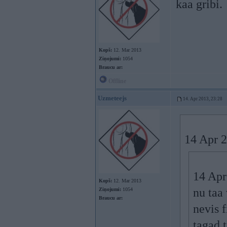
kaa gribi.
Kopš:
12. Mar 2013
Ziņojumi:
1054
Braucu ar:
Offline
Uzmeteejs
14. Apr 2013, 23:28
14 Apr 
14 Apr
Kopš:
12. Mar 2013
nu taa 
Ziņojumi:
1054
Braucu ar:
nevis f
tagad t