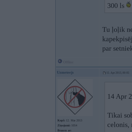
300 ls
Tu ļoļik n
kapekpisē
par setnie
Offline
Uzmeteejs
15. Apr 2013, 00:05
14 Apr 2
Tikai so
Kopš:
12. Mar 2013
celonis,
Ziņojumi:
1054
Braucu ar: