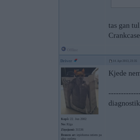
tas gan tul
Crankcase-
Offline
Driver
14. Apr 2013, 23:35
Kjede nem
------------
diagnostik
Kopš:
22. Jun 2002
No:
Rīga
Ziņojumi:
31536
Braucu ar:
iepirkuma ratiem pa
alko outletu