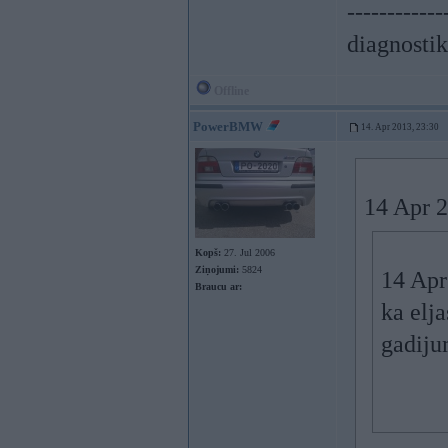
------------
diagnostik
Offline
PowerBMW
14. Apr 2013, 23:30
14 Apr 2
Kopš:
27. Jul 2006
Ziņojumi:
5824
14 Apr
Braucu ar:
ka elja
gadiju