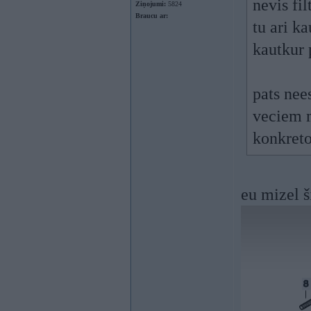
nevis fil
Ziņojumi:
5824
Braucu ar:
tu ari ka
kautkur 
pats nee
veciem m
konkreto
eu mizel š