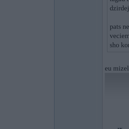
dzirde
pats n
veciem
sho ko
eu mizel 