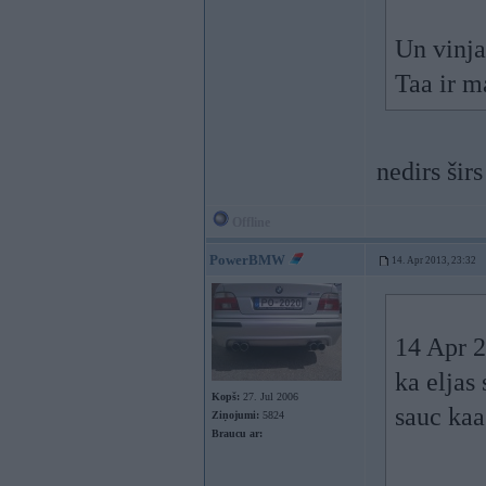
Un vinja
Taa ir m
nedirs ši
Offline
PowerBMW
14. Apr 2013, 23:32
14 Apr 2
ka eljas 
Kopš:
27. Jul 2006
sauc kaa
Ziņojumi:
5824
Braucu ar: