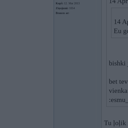
14 Apr
Kopš:
12. Mar 2013
Ziņojumi:
1054
Braucu ar:
14 A
Eu g
bishki
bet tev
vienka
:esmu_
Tu ļoļik 